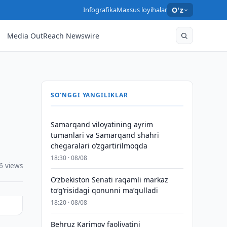
Infografika
Maxsus loyihalar
O'z
Media OutReach Newswire
SO'NGGI YANGILIKLAR
Samarqand viloyatining ayrim
tumanlari va Samarqand shahri
chegaralari oʻzgartirilmoqda
18:30 · 08/08
6 views
Oʻzbekiston Senati raqamli markaz
toʻgʻrisidagi qonunni maʼqulladi
18:20 · 08/08
Behruz Karimov faoliyatini