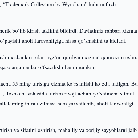
s”, “Trademark Collection by Wyndham” kabi nufuzli
ik bo‘lib kirish taklifini bildirdi. Davlatimiz rahbari xizmat
‘payishi aholi farovonligiga hissa qo‘shishini ta’kidladi.
sh maskanlari bilan uyg‘un qurilgani xizmat qamrovini oshira
alqaro anjumanlar o‘tkazilishi ham mumkin.
tacha 55 ming turistga xizmat ko‘rsatilishi ko‘zda tutilgan. Bu
iya, Toshkent vohasida turizm rivoji uchun qo‘shimcha stimul
llalarning infratuzilmasi ham yaxshilanib, aholi farovonligi
rish va sifatini oshirish, mahalliy va xorijiy sayyohlarni jalb 