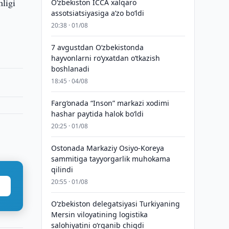
mligi
O‘zbekiston ICCA xalqaro
assotsiatsiyasiga aʼzo bo‘ldi
20:38 · 01/08
7 avgustdan O‘zbekistonda
hayvonlarni ro‘yxatdan o‘tkazish
boshlanadi
18:45 · 04/08
Farg‘onada “Inson” markazi xodimi
hashar paytida halok bo‘ldi
20:25 · 01/08
Ostonada Markaziy Osiyo-Koreya
sammitiga tayyorgarlik muhokama
qilindi
20:55 · 01/08
Oʻzbekiston delegatsiyasi Turkiyaning
Mersin viloyatining logistika
salohiyatini oʻrganib chiqdi