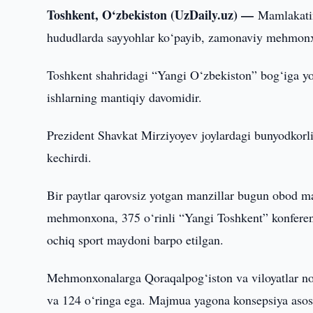
Toshkent, O‘zbekiston (UzDaily.uz) —
Mamlakatim
hududlarda sayyohlar ko‘payib, zamonaviy mehmonx
Toshkent shahridagi “Yangi O‘zbekiston” bog‘iga 
ishlarning mantiqiy davomidir.
Prezident Shavkat Mirziyoyev joylardagi bunyodkorl
kechirdi.
Bir paytlar qarovsiz yotgan manzillar bugun obod 
mehmonxona, 375 o‘rinli “Yangi Toshkent” konferens
ochiq sport maydoni barpo etilgan.
Mehmonxonalarga Qoraqalpog‘iston va viloyatlar nomi
va 124 o‘ringa ega. Majmua yagona konsepsiya asosid