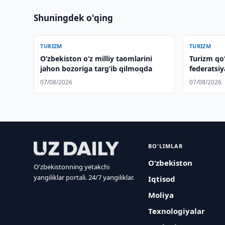
Shuningdek o'qing
TURIZM
TURIZM
Oʻzbekiston oʻz milliy taomlarini
Turizm qo
jahon bozoriga targʻib qilmoqda
federatsiy
muhokama
07/08/2026
07/08/2026
BO'LIMLAR
O‘zbekiston
O'zbekistonning yetakchi
yangiliklar portali. 24/7 yangiliklar.
Iqtisod
Moliya
Texnologiyalar