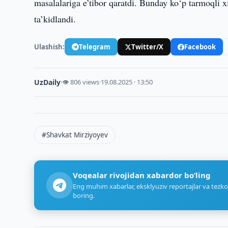
masalalariga e’tibor qaratdi. Bunday ko‘p tarmoqli
ta’kidlandi.
Ulashish:
Telegram
Twitter/X
Facebook
UzDaily
·
👁 806 views
·
19.08.2025 · 13:50
#Shavkat Mirziyoyev
Voqealar rivojidan xabardor bo‘ling
Eng muhim xabarlar, eksklyuziv reportajlar va tezko
boring.