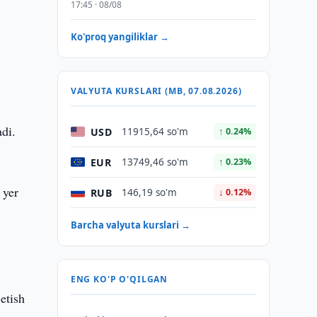
17:45 · 08/08
Ko'proq yangiliklar →
VALYUTA KURSLARI (MB, 07.08.2026)
di.
USD
11915,64 so'm
↑ 0.24%
EUR
13749,46 so'm
↑ 0.23%
 yer
RUB
146,19 so'm
↓ 0.12%
Barcha valyuta kurslari →
ENG KO'P O'QILGAN
etish