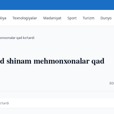
liya
Texnologiyalar
Madaniyat
Sport
Turizm
Dunyo
xonalar qad ko‘tardi
d shinam mehmonxonalar qad
·
80
‘tardi