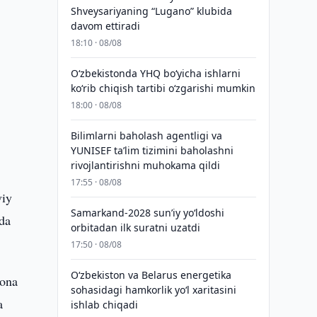
Shveysariyaning “Lugano” klubida
davom ettiradi
18:10 · 08/08
O‘zbekistonda YHQ bo‘yicha ishlarni
ko‘rib chiqish tartibi o‘zgarishi mumkin
18:00 · 08/08
Bilimlarni baholash agentligi va
YUNISEF taʼlim tizimini baholashni
rivojlantirishni muhokama qildi
17:55 · 08/08
viy
Samarkand-2028 sunʼiy yo‘ldoshi
mda
orbitadan ilk suratni uzatdi
17:50 · 08/08
Oʻzbekiston va Belarus energetika
xona
sohasidagi hamkorlik yoʻl xaritasini
a
ishlab chiqadi