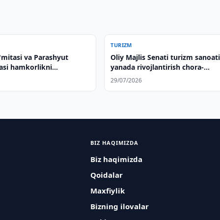
TURIZM
'mitasi va Parashyut
Oliy Majlis Senati turizm sanoati
asi hamkorlikni
yanada rivojlantirish chora-
 qildi
tadbirlarini muhokama qildi
29/07/2026
BIZ HAQIMIZDA
Biz haqimizda
Qoidalar
Maxfiylik
Bizning ilovalar