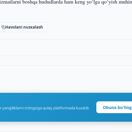
 xizmatlarni boshqa hududlarda ham keng yo‘lga qo‘yish muhi
Havolani nusxalash
Obuna bo'ling
r yangiliklarni o‘zingizga qulay platformada kuzatib