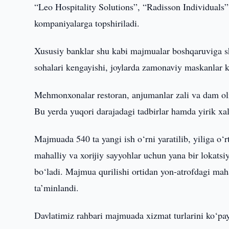
“Leo Hospitality Solutions”, “Radisson Individual
kompaniyalarga topshiriladi.
Xususiy banklar shu kabi majmualar boshqaruviga sher
sohalari kengayishi, joylarda zamonaviy maskanlar ko
Mehmonxonalar restoran, anjumanlar zali va dam oli
Bu yerda yuqori darajadagi tadbirlar hamda yirik x
Majmuada 540 ta yangi ish o‘rni yaratilib, yiliga o‘r
mahalliy va xorijiy sayyohlar uchun yana bir lokats
bo‘ladi. Majmua qurilishi ortidan yon-atrofdagi maha
ta’minlandi.
Davlatimiz rahbari majmuada xizmat turlarini ko‘payti