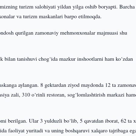
izning turizm salohiyati yildan yilga oshib boryapti. Barcha
onalar va turizm maskanlari barpo etilmoqda.
yondosh qurilgan zamonaviy mehmonxonalar majmuasi shu
ik bilan tanishuvi chog‘ida mazkur inshootlarni ham ko‘zdan
maskanga aylangan. 8 gektardan ziyod maydonda 12 ta zamona
iya zali, 310 o‘rinli restoran, sog‘lomlashtirish markazi ha
 berilgan. Ular 3 yulduzli bo‘lib, 5 qavatdan iborat, 62 ta 
a faoliyat yuritadi va uning boshqaruvi xalqaro tajribaga eg