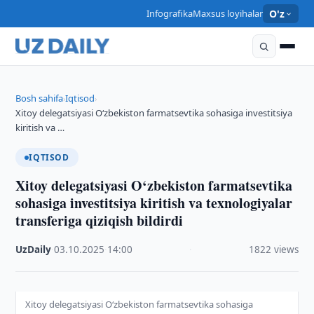
Infografika
Maxsus loyihalar
O'z
Bosh sahifa
Iqtisod
›
›
Xitoy delegatsiyasi O‘zbekiston farmatsevtika sohasiga investitsiya
kiritish va …
IQTISOD
Xitoy delegatsiyasi O‘zbekiston farmatsevtika
sohasiga investitsiya kiritish va texnologiyalar
transferiga qiziqish bildirdi
UzDaily
·
03.10.2025
·
14:00
·
1822 views
Xitoy delegatsiyasi O‘zbekiston farmatsevtika sohasiga