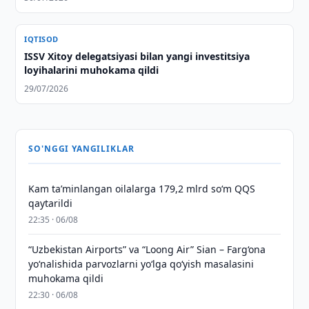
IQTISOD
ISSV Xitoy delegatsiyasi bilan yangi investitsiya
loyihalarini muhokama qildi
29/07/2026
SO'NGGI YANGILIKLAR
Kam taʼminlangan oilalarga 179,2 mlrd so‘m QQS
qaytarildi
22:35 · 06/08
“Uzbekistan Airports” va “Loong Air” Sian – Farg‘ona
yo‘nalishida parvozlarni yo‘lga qo‘yish masalasini
muhokama qildi
22:30 · 06/08