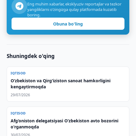
Eng muhim xabarlar, eksklyuziv reportajlar va tezkor
yangiliklarni o‘zingizga qulay platformada kuzatib
boring.
Obuna bo'ling
Shuningdek o'qing
IQTISOD
Oʻzbekiston va Qirgʻiziston sanoat hamkorligini
kengaytirmoqda
29/07/2026
IQTISOD
Afg‘oniston delegatsiyasi O‘zbekiston avto bozorini
o‘rganmoqda
30/07/2026