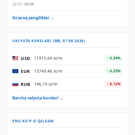
22:15 · 06/08
Ko'proq yangiliklar →
VALYUTA KURSLARI (MB, 07.08.2026)
USD
11915,64 so'm
↑ 0.24%
EUR
13749,46 so'm
↑ 0.23%
RUB
146,19 so'm
↓ 0.12%
Barcha valyuta kurslari →
ENG KO'P O'QILGAN