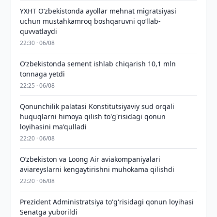
YXHT O‘zbekistonda ayollar mehnat migratsiyasi
uchun mustahkamroq boshqaruvni qo‘llab-
quvvatlaydi
22:30 · 06/08
O‘zbekistonda sement ishlab chiqarish 10,1 mln
tonnaga yetdi
22:25 · 06/08
Qonunchilik palatasi Konstitutsiyaviy sud orqali
huquqlarni himoya qilish to'g'risidagi qonun
loyihasini ma'qulladi
22:20 · 06/08
Oʻzbekiston va Loong Air aviakompaniyalari
aviareyslarni kengaytirishni muhokama qilishdi
22:20 · 06/08
Prezident Administratsiya to'g'risidagi qonun loyihasi
Senatga yuborildi