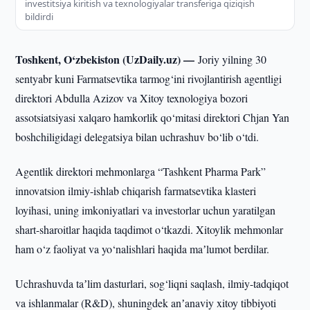
investitsiya kiritish va texnologiyalar transferiga qiziqish
bildirdi
Toshkent, O‘zbekiston (UzDaily.uz) —
Joriy yilning 30
sentyabr kuni Farmatsevtika tarmog‘ini rivojlantirish agentligi
direktori Abdulla Azizov va Xitoy texnologiya bozori
assotsiatsiyasi xalqaro hamkorlik qo‘mitasi direktori Chjan Yan
boshchiligidagi delegatsiya bilan uchrashuv bo‘lib o‘tdi.
Agentlik direktori mehmonlarga “Tashkent Pharma Park”
innovatsion ilmiy-ishlab chiqarish farmatsevtika klasteri
loyihasi, uning imkoniyatlari va investorlar uchun yaratilgan
shart-sharoitlar haqida taqdimot o‘tkazdi. Xitoylik mehmonlar
ham o‘z faoliyat va yo‘nalishlari haqida maʼlumot berdilar.
Uchrashuvda taʼlim dasturlari, sog‘liqni saqlash, ilmiy-tadqiqot
va ishlanmalar (R&D), shuningdek anʼanaviy xitoy tibbiyoti