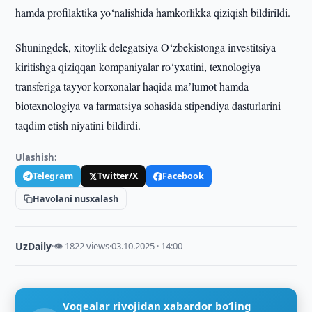
hamda profilaktika yo‘nalishida hamkorlikka qiziqish bildirildi.
Shuningdek, xitoylik delegatsiya O‘zbekistonga investitsiya
kiritishga qiziqqan kompaniyalar ro‘yxatini, texnologiya
transferiga tayyor korxonalar haqida maʼlumot hamda
biotexnologiya va farmatsiya sohasida stipendiya dasturlarini
taqdim etish niyatini bildirdi.
Ulashish:
Telegram
Twitter/X
Facebook
Havolani nusxalash
UzDaily
·
👁 1822 views
·
03.10.2025 · 14:00
Voqealar rivojidan xabardor bo‘ling