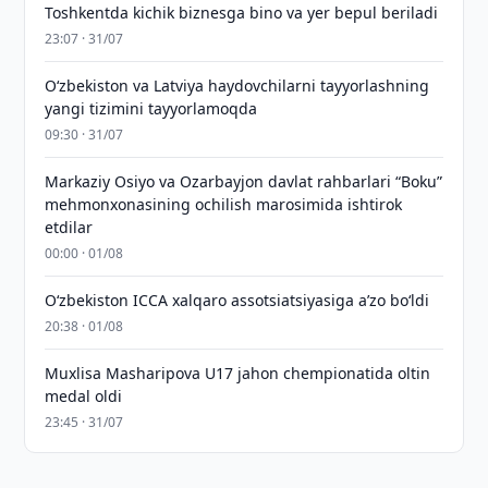
Toshkentda kichik biznesga bino va yer bepul beriladi
23:07 · 31/07
Oʻzbekiston va Latviya haydovchilarni tayyorlashning
yangi tizimini tayyorlamoqda
09:30 · 31/07
Markaziy Osiyo va Ozarbayjon davlat rahbarlari “Boku”
mehmonxonasining ochilish marosimida ishtirok
etdilar
00:00 · 01/08
O‘zbekiston ICCA xalqaro assotsiatsiyasiga aʼzo bo‘ldi
20:38 · 01/08
Muxlisa Masharipova U17 jahon chempionatida oltin
medal oldi
23:45 · 31/07