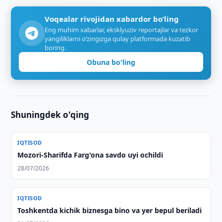
Voqealar rivojidan xabardor bo‘ling
Eng muhim xabarlar, eksklyuziv reportajlar va tezkor
yangiliklarni o‘zingizga qulay platformada kuzatib
boring.
Obuna bo'ling
Shuningdek o'qing
IQTISOD
Mozori-Sharifda Farg'ona savdo uyi ochildi
28/07/2026
IQTISOD
Toshkentda kichik biznesga bino va yer bepul beriladi