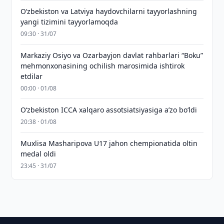
Oʻzbekiston va Latviya haydovchilarni tayyorlashning
yangi tizimini tayyorlamoqda
09:30 · 31/07
Markaziy Osiyo va Ozarbayjon davlat rahbarlari “Boku”
mehmonxonasining ochilish marosimida ishtirok
etdilar
00:00 · 01/08
O‘zbekiston ICCA xalqaro assotsiatsiyasiga aʼzo bo‘ldi
20:38 · 01/08
Muxlisa Masharipova U17 jahon chempionatida oltin
medal oldi
23:45 · 31/07