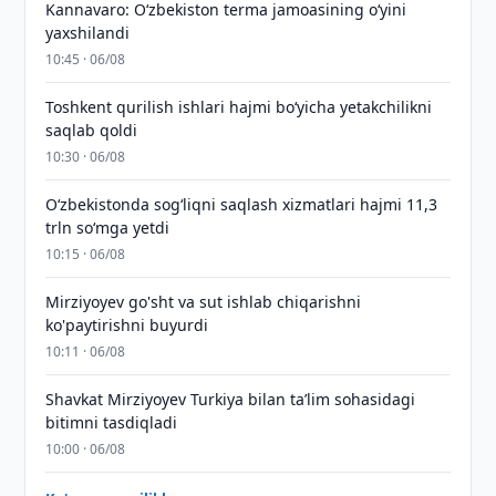
Kannavaro: O‘zbekiston terma jamoasining o‘yini
yaxshilandi
10:45 · 06/08
Toshkent qurilish ishlari hajmi bo‘yicha yetakchilikni
saqlab qoldi
10:30 · 06/08
O‘zbekistonda sog‘liqni saqlash xizmatlari hajmi 11,3
trln so‘mga yetdi
10:15 · 06/08
Mirziyoyev go'sht va sut ishlab chiqarishni
ko'paytirishni buyurdi
10:11 · 06/08
Shavkat Mirziyoyev Turkiya bilan taʼlim sohasidagi
bitimni tasdiqladi
10:00 · 06/08