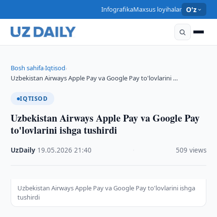
Infografika
Maxsus loyihalar
O'z
Bosh sahifa
Iqtisod
›
›
Uzbekistan Airways Apple Pay va Google Pay to'lovlarini …
IQTISOD
Uzbekistan Airways Apple Pay va Google Pay
to'lovlarini ishga tushirdi
UzDaily
·
19.05.2026
·
21:40
·
509 views
Uzbekistan Airways Apple Pay va Google Pay to'lovlarini ishga
tushirdi