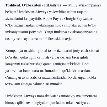
Toshkent, O‘zbekiston (UzDaily.uz) —
Milliy aviakompaniya
bo'lgan Uzbekistan Airways yo'lovchilar uchun raqamli
xizmatlarini kengaytirib, Apple Pay va Google Pay xalqaro
to'lov xizmatlaridan foydalangan holda chiptalar uchun to'lov
imkoniyatlarini joriy etdi. Yangi funksiya aviakompaniyaning
rasmiy veb-saytida va mobil ilovasida mavjud.
Kompaniya mashhur global to'lov tizimlarini joriy etish xizmat
ko'rsatish qulayligini oshirish va parvozlarni bron qilish
jarayonini tezlashtirishga qaratilganligini ta'kidladi. Endi
yo'lovchilar bank karta ma'lumotlarini qo'lda kiritmasdan,
o'rnatilgan avtorizatsiya mexanizmlaridan foydalangan holda
to'lovlarni amalga oshirishlari mumkin.
Uzbekistan Airways tranzaksiyalar zamonaviy ma'lumotlarni
himoya qilish texnologiyalari, jumladan, tokenizatsiya va