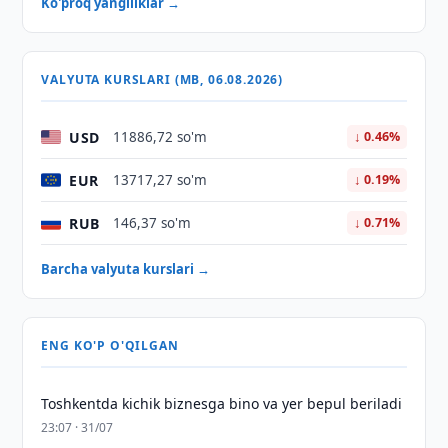
Ko'proq yangiliklar →
VALYUTA KURSLARI (MB, 06.08.2026)
USD
11886,72 so'm
↓ 0.46%
EUR
13717,27 so'm
↓ 0.19%
RUB
146,37 so'm
↓ 0.71%
Barcha valyuta kurslari →
ENG KO'P O'QILGAN
Toshkentda kichik biznesga bino va yer bepul beriladi
23:07 · 31/07