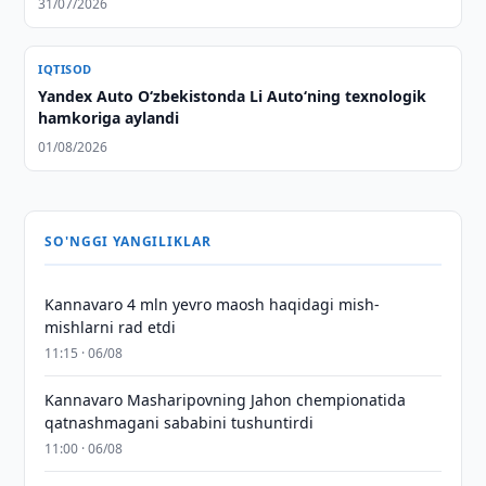
31/07/2026
IQTISOD
Yandex Auto O‘zbekistonda Li Auto‘ning texnologik
hamkoriga aylandi
01/08/2026
SO'NGGI YANGILIKLAR
Kannavaro 4 mln yevro maosh haqidagi mish-
mishlarni rad etdi
11:15 · 06/08
Kannavaro Masharipovning Jahon chempionatida
qatnashmagani sababini tushuntirdi
11:00 · 06/08