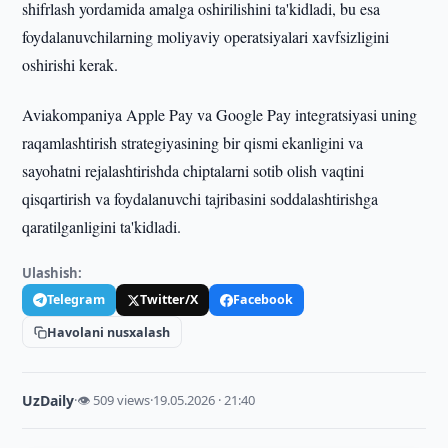
shifrlash yordamida amalga oshirilishini ta'kidladi, bu esa
foydalanuvchilarning moliyaviy operatsiyalari xavfsizligini
oshirishi kerak.
Aviakompaniya Apple Pay va Google Pay integratsiyasi uning
raqamlashtirish strategiyasining bir qismi ekanligini va
sayohatni rejalashtirishda chiptalarni sotib olish vaqtini
qisqartirish va foydalanuvchi tajribasini soddalashtirishga
qaratilganligini ta'kidladi.
Ulashish:
Telegram
Twitter/X
Facebook
Havolani nusxalash
UzDaily
·
👁 509 views
·
19.05.2026 · 21:40