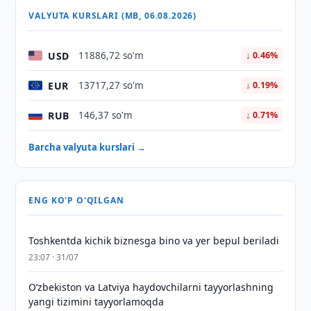
VALYUTA KURSLARI (MB, 06.08.2026)
USD
11886,72 so'm
↓ 0.46%
EUR
13717,27 so'm
↓ 0.19%
RUB
146,37 so'm
↓ 0.71%
Barcha valyuta kurslari →
ENG KO'P O'QILGAN
Toshkentda kichik biznesga bino va yer bepul beriladi
23:07 · 31/07
Oʻzbekiston va Latviya haydovchilarni tayyorlashning
yangi tizimini tayyorlamoqda