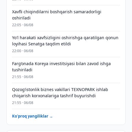
Xavfli chiqindilarni boshqarish samaradorligi
oshiriladi
22:05 · 06/08
Yo'l harakati xavfsizligini oshirishga qaratilgan qonun
loyihasi Senatga taqdim etildi
22:00 · 06/08
Farg‘onada Koreya investitsiyasi bilan zavod ishga
tushiriladi
21:55 · 06/08
Qozogʻistonlik biznes vakillari TEXNOPARK ishlab
chiqarish korxonalariga tashrif buyurishdi
21:55 · 06/08
Ko'proq yangiliklar →