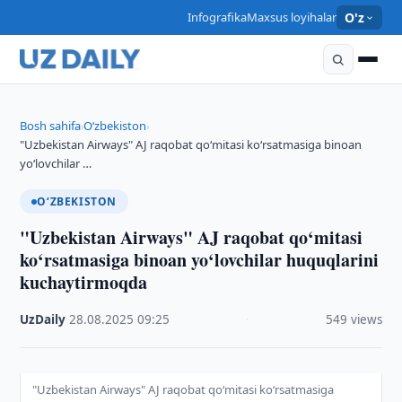
Infografika
Maxsus loyihalar
O'z
Bosh sahifa
O‘zbekiston
›
›
"Uzbekistan Airways" AJ raqobat qo‘mitasi ko‘rsatmasiga binoan
yo‘lovchilar …
O‘ZBEKISTON
"Uzbekistan Airways" AJ raqobat qo‘mitasi
ko‘rsatmasiga binoan yo‘lovchilar huquqlarini
kuchaytirmoqda
UzDaily
·
28.08.2025
·
09:25
·
549 views
"Uzbekistan Airways" AJ raqobat qo‘mitasi ko‘rsatmasiga