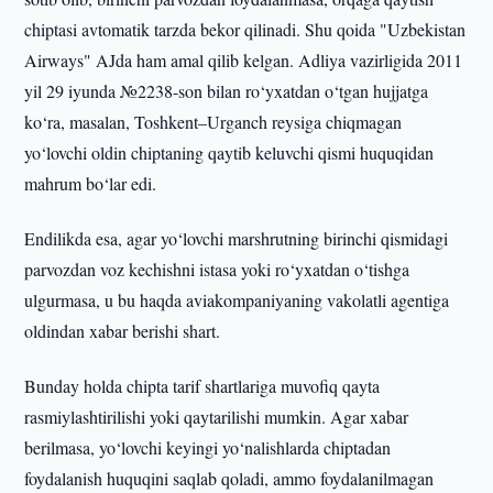
chiptasi avtomatik tarzda bekor qilinadi. Shu qoida "Uzbekistan
Airways" AJda ham amal qilib kelgan. Adliya vazirligida 2011
yil 29 iyunda №2238-son bilan ro‘yxatdan o‘tgan hujjatga
ko‘ra, masalan, Toshkent–Urganch reysiga chiqmagan
yo‘lovchi oldin chiptaning qaytib keluvchi qismi huquqidan
mahrum bo‘lar edi.
Endilikda esa, agar yo‘lovchi marshrutning birinchi qismidagi
parvozdan voz kechishni istasa yoki ro‘yxatdan o‘tishga
ulgurmasa, u bu haqda aviakompaniyaning vakolatli agentiga
oldindan xabar berishi shart.
Bunday holda chipta tarif shartlariga muvofiq qayta
rasmiylashtirilishi yoki qaytarilishi mumkin. Agar xabar
berilmasa, yo‘lovchi keyingi yo‘nalishlarda chiptadan
foydalanish huquqini saqlab qoladi, ammo foydalanilmagan