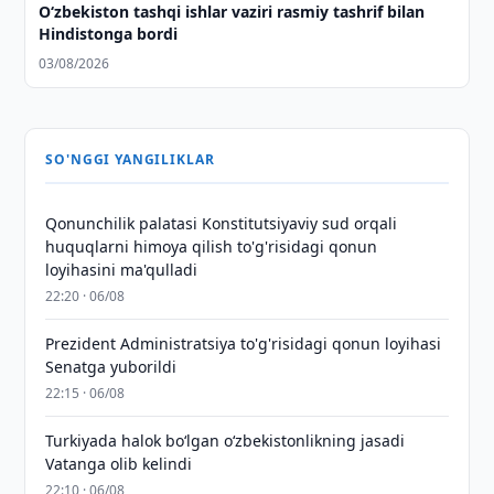
O‘zbekiston tashqi ishlar vaziri rasmiy tashrif bilan
Hindistonga bordi
03/08/2026
SO'NGGI YANGILIKLAR
Qonunchilik palatasi Konstitutsiyaviy sud orqali
huquqlarni himoya qilish to'g'risidagi qonun
loyihasini ma'qulladi
22:20 · 06/08
Prezident Administratsiya to'g'risidagi qonun loyihasi
Senatga yuborildi
22:15 · 06/08
Turkiyada halok bo‘lgan o‘zbekistonlikning jasadi
Vatanga olib kelindi
22:10 · 06/08