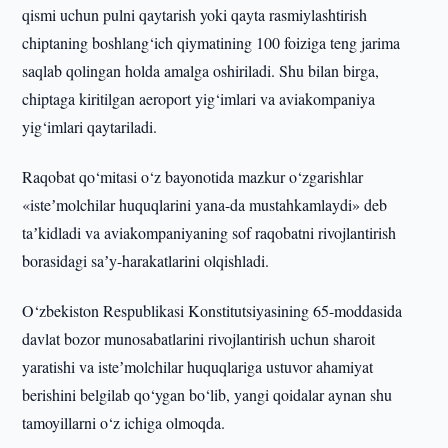
qismi uchun pulni qaytarish yoki qayta rasmiylashtirish
chiptaning boshlang‘ich qiymatining 100 foiziga teng jarima
saqlab qolingan holda amalga oshiriladi. Shu bilan birga,
chiptaga kiritilgan aeroport yig‘imlari va aviakompaniya
yig‘imlari qaytariladi.
Raqobat qo‘mitasi o‘z bayonotida mazkur o‘zgarishlar
«isteʼmolchilar huquqlarini yana-da mustahkamlaydi» deb
taʼkidladi va aviakompaniyaning sof raqobatni rivojlantirish
borasidagi saʼy-harakatlarini olqishladi.
O‘zbekiston Respublikasi Konstitutsiyasining 65-moddasida
davlat bozor munosabatlarini rivojlantirish uchun sharoit
yaratishi va isteʼmolchilar huquqlariga ustuvor ahamiyat
berishini belgilab qo‘ygan bo‘lib, yangi qoidalar aynan shu
tamoyillarni o‘z ichiga olmoqda.