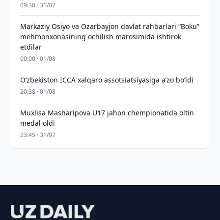
09:30 · 31/07
Markaziy Osiyo va Ozarbayjon davlat rahbarlari “Boku”
mehmonxonasining ochilish marosimida ishtirok
etdilar
00:00 · 01/08
O‘zbekiston ICCA xalqaro assotsiatsiyasiga aʼzo bo‘ldi
20:38 · 01/08
Muxlisa Masharipova U17 jahon chempionatida oltin
medal oldi
23:45 · 31/07