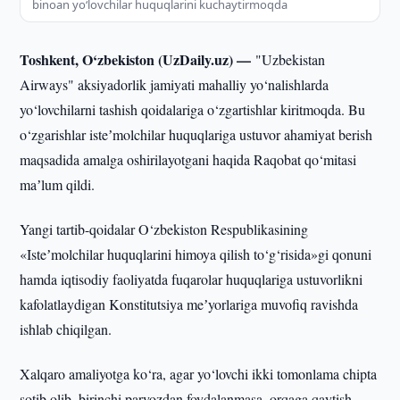
binoan yo‘lovchilar huquqlarini kuchaytirmoqda
Toshkent, O‘zbekiston (UzDaily.uz) —
"Uzbekistan
Airways" aksiyadorlik jamiyati mahalliy yo‘nalishlarda
yo‘lovchilarni tashish qoidalariga o‘zgartishlar kiritmoqda. Bu
o‘zgarishlar isteʼmolchilar huquqlariga ustuvor ahamiyat berish
maqsadida amalga oshirilayotgani haqida Raqobat qo‘mitasi
maʼlum qildi.
Yangi tartib-qoidalar O‘zbekiston Respublikasining
«Isteʼmolchilar huquqlarini himoya qilish to‘g‘risida»gi qonuni
hamda iqtisodiy faoliyatda fuqarolar huquqlariga ustuvorlikni
kafolatlaydigan Konstitutsiya meʼyorlariga muvofiq ravishda
ishlab chiqilgan.
Xalqaro amaliyotga ko‘ra, agar yo‘lovchi ikki tomonlama chipta
sotib olib, birinchi parvozdan foydalanmasa, orqaga qaytish