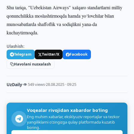
Shu tariqa, "Uzbekistan Airways" xalqaro standartlarni milliy
qonunchilikka moslashtirmoqda hamda yo‘lovchilar bilan
munosabatlarda shaffoflik va sodiqlikni yana-da
kuchaytirmoqda.
Ulashish:
Telegram
Twitter/X
Facebook
Havolani nusxalash
UzDaily
·
👁 549 views
·
28.08.2025 · 09:25
Voqealar rivojidan xabardor bo‘ling
Eng muhim xabarlar, eksklyuziv reportajlar va tezkor
yangiliklarni o‘zingizga qulay platformada kuzatib
boring.