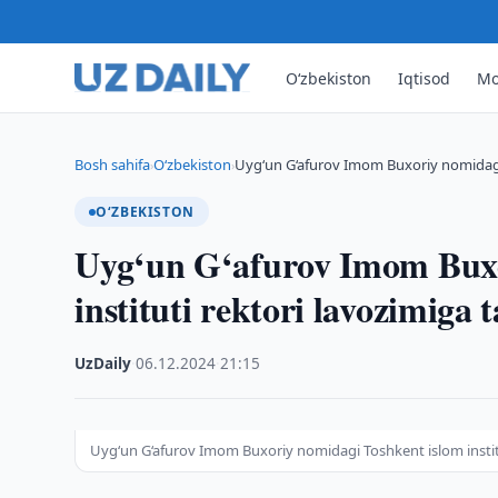
O‘zbekiston
Iqtisod
Mo
Bosh sahifa
O‘zbekiston
Uyg‘un G‘afurov Imom Buxoriy nomidagi 
›
›
O‘ZBEKISTON
Uyg‘un G‘afurov Imom Buxo
instituti rektori lavozimiga 
UzDaily
·
06.12.2024
·
21:15
Uyg‘un G‘afurov Imom Buxoriy nomidagi Toshkent islom institu