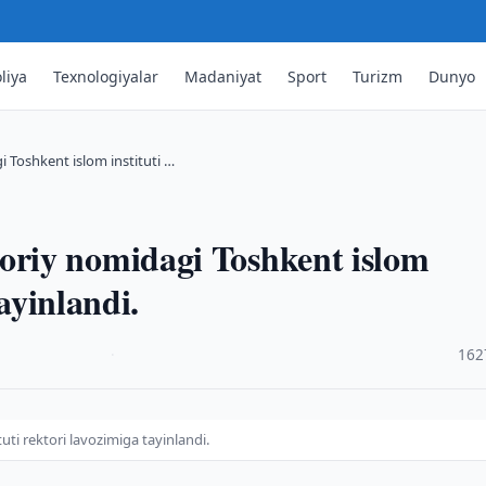
liya
Texnologiyalar
Madaniyat
Sport
Turizm
Dunyo
Toshkent islom instituti …
riy nomidagi Toshkent islom
tayinlandi.
·
162
ti rektori lavozimiga tayinlandi.