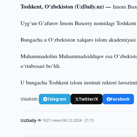
Toshkent, O‘zbekiston (UzDaily.uz) —
Imom Buxor
Uyg‘un G‘afurov Imom Buxoriy nomidagi Toshkent isl
Bungacha u O‘zbekiston xalqaro islom akademiyasi r
Muhammadolim Muhammadsiddiqov esa O‘zbekiston mu
o‘rinbosari bo‘ldi.
U bungacha Toshkent islom instituti rektori lavozimi
Ulashish:
Telegram
Twitter/X
Facebook
UzDaily
·
👁 1627 views
·
06.12.2024 · 21:15