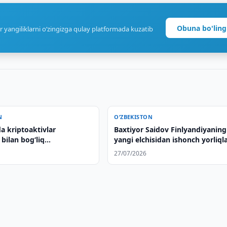
Obuna bo'ling
r yangiliklarni o‘zingizga qulay platformada kuzatib
N
O‘ZBEKISTON
a kriptoaktivlar
Baxtiyor Saidov Finlyandiyaning
bilan bog‘liq
yangi elchisidan ishonch yorliqla
vchilar ushlandi
qabul qildi
27/07/2026