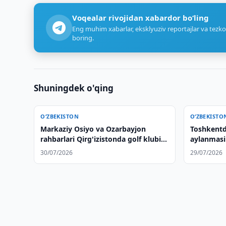
Voqealar rivojidan xabardor bo‘ling
Eng muhim xabarlar, eksklyuziv reportajlar va tezko
boring.
Shuningdek o'qing
O‘ZBEKISTON
O‘ZBEKISTO
Markaziy Osiyo va Ozarbayjon
Toshkentd
rahbarlari Qirg'izistonda golf klubini
aylanmasi 
ochishdi
gumonlanu
30/07/2026
29/07/2026