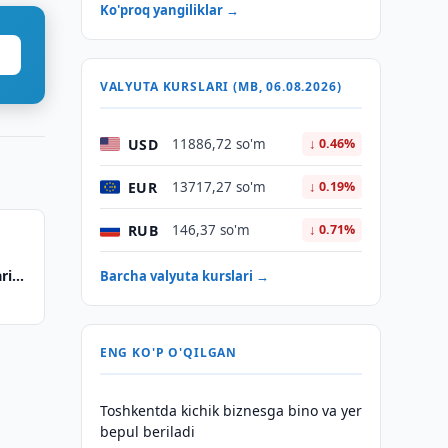
Ko'proq yangiliklar →
VALYUTA KURSLARI (MB, 06.08.2026)
USD
11886,72 so'm
↓ 0.46%
EUR
13717,27 so'm
↓ 0.19%
RUB
146,37 so'm
↓ 0.71%
rini
Barcha valyuta kurslari →
ENG KO'P O'QILGAN
Toshkentda kichik biznesga bino va yer
bepul beriladi