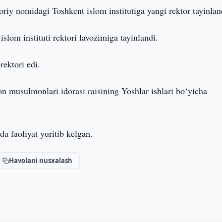
iy nomidagi Toshkent islom institutiga yangi rektor tayinlan
om instituti rektori lavozimiga tayinlandi.
ektori edi.
sulmonlari idorasi raisining Yoshlar ishlari bo‘yicha
da faoliyat yuritib kelgan.
Havolani nusxalash