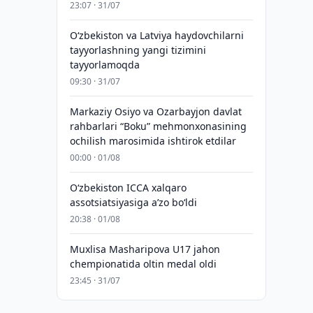
23:07 · 31/07
Oʻzbekiston va Latviya haydovchilarni
tayyorlashning yangi tizimini
tayyorlamoqda
09:30 · 31/07
Markaziy Osiyo va Ozarbayjon davlat
rahbarlari “Boku” mehmonxonasining
ochilish marosimida ishtirok etdilar
00:00 · 01/08
O‘zbekiston ICCA xalqaro
assotsiatsiyasiga aʼzo bo‘ldi
20:38 · 01/08
Muxlisa Masharipova U17 jahon
chempionatida oltin medal oldi
23:45 · 31/07