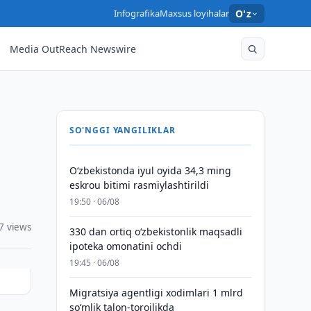
Infografika
Maxsus loyihalar
O'z
Media OutReach Newswire
SO'NGGI YANGILIKLAR
O‘zbekistonda iyul oyida 34,3 ming
eskrou bitimi rasmiylashtirildi
19:50 · 06/08
7 views
330 dan ortiq o‘zbekistonlik maqsadli
ipoteka omonatini ochdi
19:45 · 06/08
Migratsiya agentligi xodimlari 1 mlrd
so‘mlik talon-torojlikda