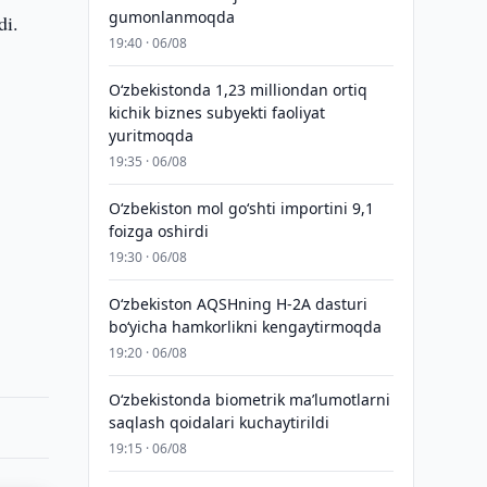
gumonlanmoqda
di.
19:40 · 06/08
O‘zbekistonda 1,23 milliondan ortiq
kichik biznes subyekti faoliyat
yuritmoqda
19:35 · 06/08
O‘zbekiston mol go‘shti importini 9,1
foizga oshirdi
19:30 · 06/08
O‘zbekiston AQSHning H-2A dasturi
bo‘yicha hamkorlikni kengaytirmoqda
19:20 · 06/08
O‘zbekistonda biometrik maʼlumotlarni
saqlash qoidalari kuchaytirildi
19:15 · 06/08