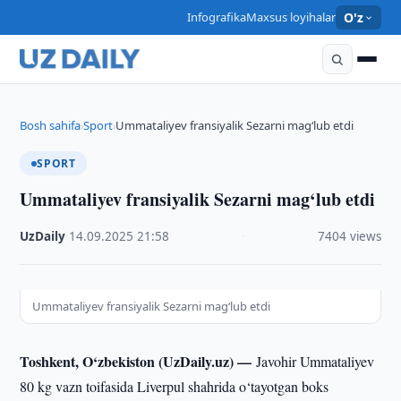
Infografika
Maxsus loyihalar
O'z
Bosh sahifa
Sport
Ummataliyev fransiyalik Sezarni mag‘lub etdi
›
›
SPORT
Ummataliyev fransiyalik Sezarni mag‘lub etdi
UzDaily
·
14.09.2025
·
21:58
·
7404 views
Ummataliyev fransiyalik Sezarni mag‘lub etdi
Toshkent, O‘zbekiston (UzDaily.uz) —
Javohir Ummataliyev
80 kg vazn toifasida Liverpul shahrida o‘tayotgan boks