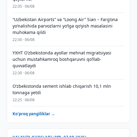
22:35 · 06/08
“Uzbekistan Airports” va “Loong Air” Sian – Farg‘ona
yo‘nalishida parvozlarni yo‘lga qo‘yish masalasini
muhokama qildi
22:30 · 06/08
YXHT O‘zbekistonda ayollar mehnat migratsiyasi
uchun mustahkamroq boshqaruvni qo‘llab-
quvvatlaydi
22:30 · 06/08
O‘zbekistonda sement ishlab chiqarish 10,1 mln
tonnaga yetdi
22:25 · 06/08
Ko'proq yangiliklar →