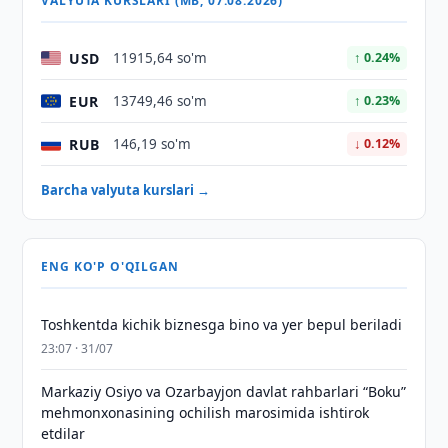
VALYUTA KURSLARI (MB, 07.08.2026)
USD
11915,64 so'm
↑ 0.24%
EUR
13749,46 so'm
↑ 0.23%
RUB
146,19 so'm
↓ 0.12%
Barcha valyuta kurslari →
ENG KO'P O'QILGAN
Toshkentda kichik biznesga bino va yer bepul beriladi
23:07 · 31/07
Markaziy Osiyo va Ozarbayjon davlat rahbarlari “Boku”
mehmonxonasining ochilish marosimida ishtirok
etdilar