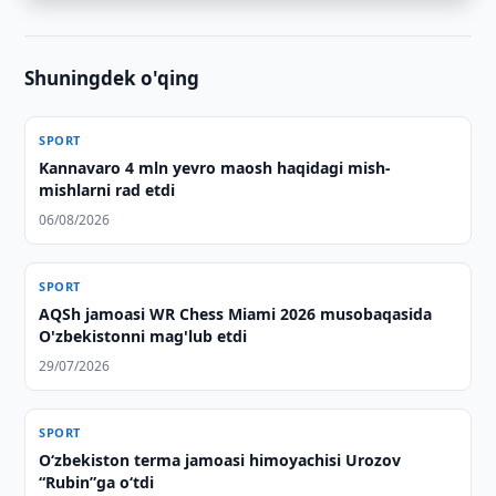
Shuningdek o'qing
SPORT
Kannavaro 4 mln yevro maosh haqidagi mish-
mishlarni rad etdi
06/08/2026
SPORT
AQSh jamoasi WR Chess Miami 2026 musobaqasida
O'zbekistonni mag'lub etdi
29/07/2026
SPORT
O‘zbekiston terma jamoasi himoyachisi Urozov
“Rubin”ga o‘tdi