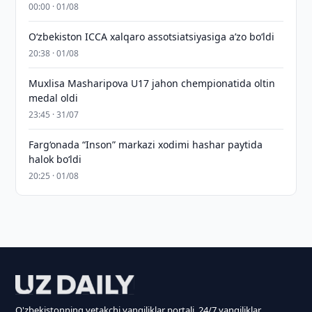
00:00 · 01/08
O‘zbekiston ICCA xalqaro assotsiatsiyasiga aʼzo bo‘ldi
20:38 · 01/08
Muxlisa Masharipova U17 jahon chempionatida oltin
medal oldi
23:45 · 31/07
Farg‘onada “Inson” markazi xodimi hashar paytida
halok bo‘ldi
20:25 · 01/08
O'zbekistonning yetakchi yangiliklar portali. 24/7 yangiliklar.