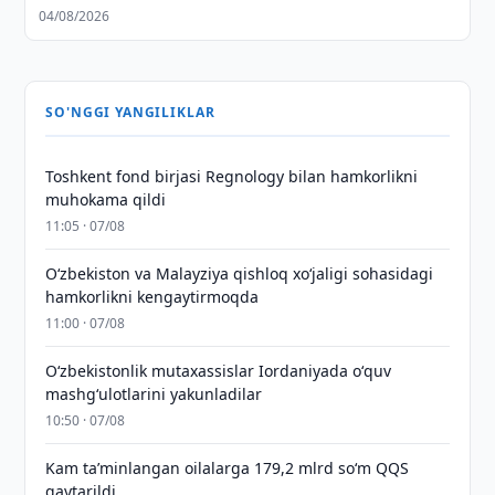
04/08/2026
SO'NGGI YANGILIKLAR
Toshkent fond birjasi Regnology bilan hamkorlikni
muhokama qildi
11:05 · 07/08
Oʻzbekiston va Malayziya qishloq xoʻjaligi sohasidagi
hamkorlikni kengaytirmoqda
11:00 · 07/08
Oʻzbekistonlik mutaxassislar Iordaniyada oʻquv
mashgʻulotlarini yakunladilar
10:50 · 07/08
Kam taʼminlangan oilalarga 179,2 mlrd so‘m QQS
qaytarildi