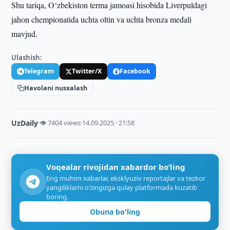
Shu tariqa, O‘zbekiston terma jamoasi hisobida Liverpuldagi
jahon chempionatida uchta oltin va uchta bronza medali
mavjud.
Ulashish:
Telegram
Twitter/X
Facebook
Havolani nusxalash
UzDaily
·
👁 7404 views
·
14.09.2025 · 21:58
Voqealar rivojidan xabardor bo‘ling
Eng muhim xabarlar, eksklyuziv reportajlar va tezkor
yangiliklarni o‘zingizga qulay platformada kuzatib
boring.
Obuna bo'ling