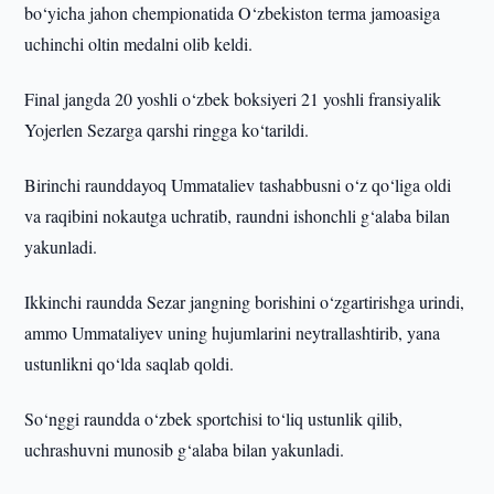
bo‘yicha jahon chempionatida O‘zbekiston terma jamoasiga
uchinchi oltin medalni olib keldi.
Final jangda 20 yoshli o‘zbek boksiyeri 21 yoshli fransiyalik
Yojerlen Sezarga qarshi ringga ko‘tarildi.
Birinchi raunddayoq Ummataliev tashabbusni o‘z qo‘liga oldi
va raqibini nokautga uchratib, raundni ishonchli g‘alaba bilan
yakunladi.
Ikkinchi raundda Sezar jangning borishini o‘zgartirishga urindi,
ammo Ummataliyev uning hujumlarini neytrallashtirib, yana
ustunlikni qo‘lda saqlab qoldi.
So‘nggi raundda o‘zbek sportchisi to‘liq ustunlik qilib,
uchrashuvni munosib g‘alaba bilan yakunladi.