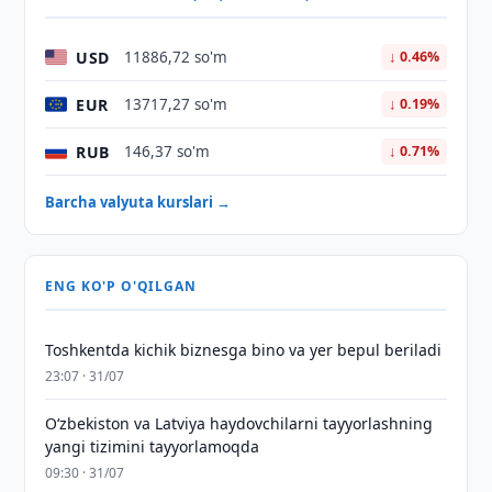
USD
11886,72 so'm
↓ 0.46%
EUR
13717,27 so'm
↓ 0.19%
RUB
146,37 so'm
↓ 0.71%
Barcha valyuta kurslari →
ENG KO'P O'QILGAN
Toshkentda kichik biznesga bino va yer bepul beriladi
23:07 · 31/07
Oʻzbekiston va Latviya haydovchilarni tayyorlashning
yangi tizimini tayyorlamoqda
09:30 · 31/07