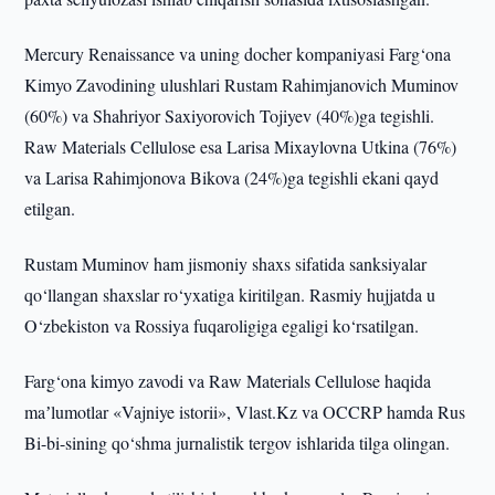
Mercury Renaissance va uning docher kompaniyasi Farg‘ona
Kimyo Zavodining ulushlari Rustam Rahimjanovich Muminov
(60%) va Shahriyor Saxiyorovich Tojiyev (40%)ga tegishli.
Raw Materials Cellulose esa Larisa Mixaylovna Utkina (76%)
va Larisa Rahimjonova Bikova (24%)ga tegishli ekani qayd
etilgan.
Rustam Muminov ham jismoniy shaxs sifatida sanksiyalar
qo‘llangan shaxslar ro‘yxatiga kiritilgan. Rasmiy hujjatda u
O‘zbekiston va Rossiya fuqaroligiga egaligi ko‘rsatilgan.
Farg‘ona kimyo zavodi va Raw Materials Cellulose haqida
maʼlumotlar «Vajniye istorii», Vlast.Kz va OCCRP hamda Rus
Bi-bi-sining qo‘shma jurnalistik tergov ishlarida tilga olingan.