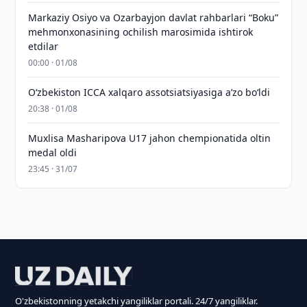
Markaziy Osiyo va Ozarbayjon davlat rahbarlari “Boku”
mehmonxonasining ochilish marosimida ishtirok
etdilar
00:00 · 01/08
O‘zbekiston ICCA xalqaro assotsiatsiyasiga aʼzo bo‘ldi
20:38 · 01/08
Muxlisa Masharipova U17 jahon chempionatida oltin
medal oldi
23:45 · 31/07
O'zbekistonning yetakchi yangiliklar portali. 24/7 yangiliklar.