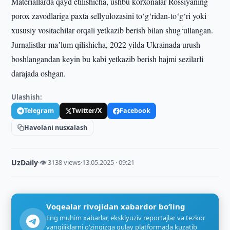
Materiallarda qayd etilishicha, ushbu korxonalar Rossiyaning
porox zavodlariga paxta sellyulozasini to‘g‘ridan-to‘g‘ri yoki
xususiy vositachilar orqali yetkazib berish bilan shug‘ullangan.
Jurnalistlar maʼlum qilishicha, 2022 yilda Ukrainada urush
boshlangandan keyin bu kabi yetkazib berish hajmi sezilarli
darajada oshgan.
Ulashish:
Telegram
Twitter/X
Facebook
Havolani nusxalash
UzDaily
·
👁 3138 views
·
13.05.2025 · 09:21
Voqealar rivojidan xabardor bo‘ling
Eng muhim xabarlar, eksklyuziv reportajlar va tezkor
yangiliklarni o‘zingizga qulay platformada kuzatib