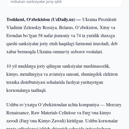
nisbatan sanksiyalar joriy qildi
Toshkent, O‘zbekiston (UzDaily.uz) —
Ukraina Prezidenti
Vladimir Zelenskiy Rossiya, Belarus, O‘zbekiston, Xitoy va
Erondan bo‘lgan 58 nafar jismoniy va 74 ta yuridik shaxsga
qarshi sanksiyalar joriy etish haqidagi farmonni imzoladi, deb
xabar bermoqda Ukraina ommaviy axborot vositalari.
10 yil muddatga joriy qilingan sanksiyalar mashinasozlik,
kimyo, metallurgiya va aviatsiya sanoati, shuningdek elektron
texnika distributsiyasi sohalarida faoliyat yuritayotgan
korxonalarga taalluqli.
Ushbu ro‘yxatga O‘zbekistondan uchta kompaniya — Mercury
Renaissance, Raw Materials Cellulose va Farg‘ona kimyo
zavodi (Farg‘ona Kimyo Zavodi) kiritilgan. Ushbu korxonalar
paxta sellyulozasi ishlab chiqarish sohasida ixtisoslashgan.