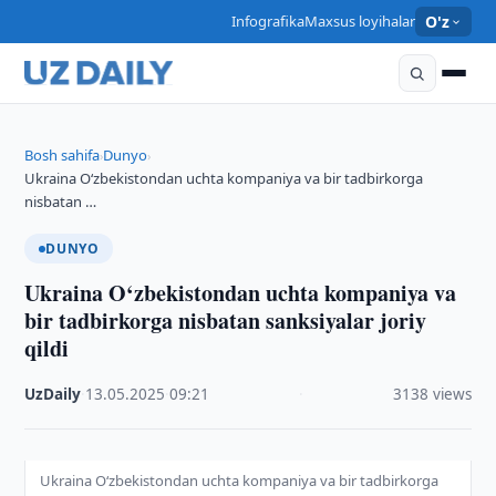
Infografika
Maxsus loyihalar
O'z
Bosh sahifa
Dunyo
›
›
Ukraina O‘zbekistondan uchta kompaniya va bir tadbirkorga
nisbatan …
DUNYO
Ukraina O‘zbekistondan uchta kompaniya va
bir tadbirkorga nisbatan sanksiyalar joriy
qildi
UzDaily
·
13.05.2025
·
09:21
·
3138 views
Ukraina O‘zbekistondan uchta kompaniya va bir tadbirkorga