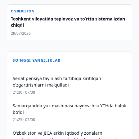
O‘ZBEKISTON
Toshkent viloyatida teplovoz va to‘rtta sisterna izdan
chiqdi
29/07/2026
SO'NGGI YANGILIKLAR
Senat pensiya tayinlash tartibiga kiritilgan
o'zgartirishlarni ma'qulladi
21:30 · 07/08
Samarqandda yuk mashinasi haydovchisi YTHda halok
bo‘ldi
21:25 · 07/08
Oʻzbekiston va JICA erkin iqtisodiy zonalarni