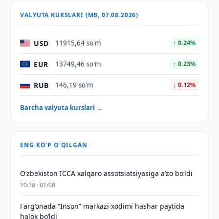
VALYUTA KURSLARI (MB, 07.08.2026)
USD
11915,64 so'm
↑ 0.24%
EUR
13749,46 so'm
↑ 0.23%
RUB
146,19 so'm
↓ 0.12%
Barcha valyuta kurslari →
ENG KO'P O'QILGAN
O‘zbekiston ICCA xalqaro assotsiatsiyasiga aʼzo bo‘ldi
20:38 · 01/08
Farg‘onada “Inson” markazi xodimi hashar paytida
halok bo‘ldi