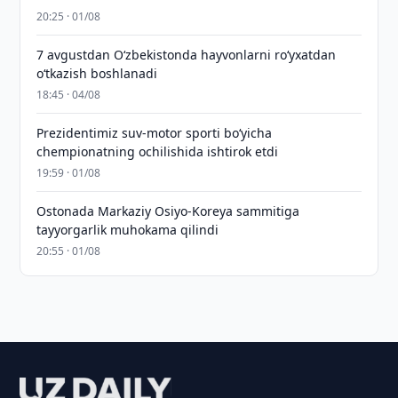
20:25 · 01/08
7 avgustdan O‘zbekistonda hayvonlarni ro‘yxatdan
o‘tkazish boshlanadi
18:45 · 04/08
Prezidentimiz suv-motor sporti bo‘yicha
chempionatning ochilishida ishtirok etdi
19:59 · 01/08
Ostonada Markaziy Osiyo-Koreya sammitiga
tayyorgarlik muhokama qilindi
20:55 · 01/08