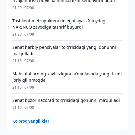
rivojlantirish boʻyicha hamkorlikni kengaytirmoqda
21:20 · 07/08
Toshkent metropoliteni delegatsiyasi Xitoydagi
NARINCO zavodiga tashrif buyurdi
21:20 · 07/08
Senat harbiy pensiyalar to'g'risidagi yangi qonunni
ma'qulladi
21:15 · 07/08
Mahsulotlarning xavfsizligini taʼminlashda yangi tizim
joriy qilinmoqda
21:15 · 07/08
Senat bozor nazorati to'g'risidagi qonunni ma'qulladi
21:10 · 07/08
Ko'proq yangiliklar →