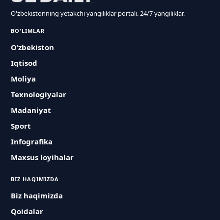
O'zbekistonning yetakchi yangiliklar portali. 24/7 yangiliklar.
BO'LIMLAR
O‘zbekiston
Iqtisod
Moliya
Texnologiyalar
Madaniyat
Sport
Infografika
Maxsus loyihalar
BIZ HAQIMIZDA
Biz haqimizda
Qoidalar