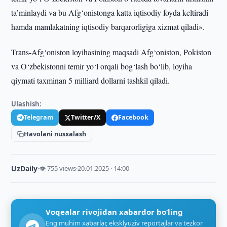
ta’minlaydi va bu Afg‘onistonga katta iqtisodiy foyda keltiradi
hamda mamlakatning iqtisodiy barqarorligiga xizmat qiladi».
Trans-Afg‘oniston loyihasining maqsadi Afg‘oniston, Pokiston
va O‘zbekistonni temir yo‘l orqali bog‘lash bo‘lib, loyiha
qiymati taxminan 5 milliard dollarni tashkil qiladi.
Ulashish:
Telegram
Twitter/X
Facebook
Havolani nusxalash
UzDaily
·
👁 755 views
·
20.01.2025 · 14:00
Voqealar rivojidan xabardor bo‘ling
Eng muhim xabarlar, eksklyuziv reportajlar va tezkor