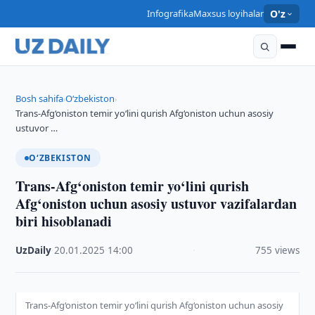
Infografika
Maxsus loyihalar
O'z
Bosh sahifa
O‘zbekiston
›
›
Trans-Afg‘oniston temir yo‘lini qurish Afg‘oniston uchun asosiy
ustuvor …
O‘ZBEKISTON
Trans-Afg‘oniston temir yo‘lini qurish
Afg‘oniston uchun asosiy ustuvor vazifalardan
biri hisoblanadi
UzDaily
·
20.01.2025
·
14:00
·
755 views
Trans-Afg‘oniston temir yo‘lini qurish Afg‘oniston uchun asosiy