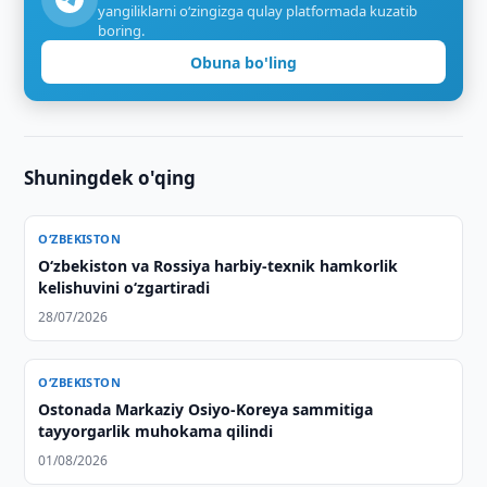
yangiliklarni o‘zingizga qulay platformada kuzatib
boring.
Obuna bo'ling
Shuningdek o'qing
O‘ZBEKISTON
O‘zbekiston va Rossiya harbiy-texnik hamkorlik
kelishuvini o‘zgartiradi
28/07/2026
O‘ZBEKISTON
Ostonada Markaziy Osiyo-Koreya sammitiga
tayyorgarlik muhokama qilindi
01/08/2026