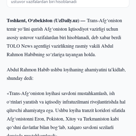
ustuvor vazifalardan biri hisoblanadi
Toshkent, O‘zbekiston (UzDaily.uz) —
Trans-Afg‘oniston
temir yo‘lini qurish Afg‘oniston Iqtisodiyot vazirligi uchun
asosiy ustuvor vazifalardan biri hisoblanadi, deb xabar berdi
TOLO News agentligi vazirlikning rasmiy vakili Abdul
Rahmon Habibning so‘zlariga tayangan holda.
Abdul Rahmon Habib ushbu loyihaning ahamiyatini ta’kidlab,
shunday dedi:
«Trans-Afg‘oniston loyihasi savdoni mustahkamlash, ish
o‘rinlari yaratish va iqtisodiy infratuzilmani rivojlantirishda hal
qiluvchi ahamiyatga ega. Ushbu loyiha tranzit koridori sifatida
Afg‘onistonni Eron, Pokiston, Xitoy va Turkmaniston kabi
qo‘shni davlatlar bilan bog‘lab, xalqaro savdoni sezilarli
darajada mustahkamlaydi».