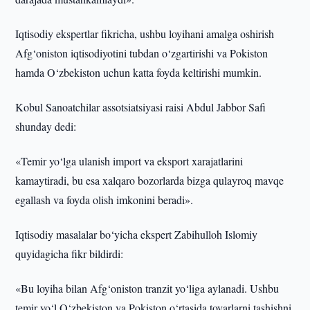
Iqtisodiy ekspertlar fikricha, ushbu loyihani amalga oshirish
Afg‘oniston iqtisodiyotini tubdan o‘zgartirishi va Pokiston
hamda O‘zbekiston uchun katta foyda keltirishi mumkin.
Kobul Sanoatchilar assotsiatsiyasi raisi Abdul Jabbor Safi
shunday dedi:
«Temir yo‘lga ulanish import va eksport xarajatlarini
kamaytiradi, bu esa xalqaro bozorlarda bizga qulayroq mavqe
egallash va foyda olish imkonini beradi».
Iqtisodiy masalalar bo‘yicha ekspert Zabihulloh Islomiy
quyidagicha fikr bildirdi:
«Bu loyiha bilan Afg‘oniston tranzit yo‘liga aylanadi. Ushbu
temir yo‘l O‘zbekiston va Pokiston o‘rtasida tovarlarni tashishni