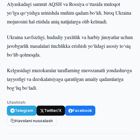
Alyaskadagi sammit AQSH va Rossiya o‘rtasida muloqot
yo‘lga qo‘yishga urinishda muhim qadam bo‘ldi, biroq Ukraina
mojarosini hal etishda aniq natijalarga olib kelmadi.
Ukraina xavfsizligi, hududiy yaxlitlik va harbiy jinoyatlar uchun
javobgarlik masalalari tinchlikka erishish yo‘lidagi asosiy to‘siq
bo‘lib qolmoqda.
Kelgusidagi muzokaralar taraflarning muvozanatli yondashuvga
tayyorligi va deeskalatsiyaga qaratilgan amaliy qadamlariga
bog‘liq bo‘ladi.
Ulashish:
Telegram
Twitter/X
Facebook
Havolani nusxalash