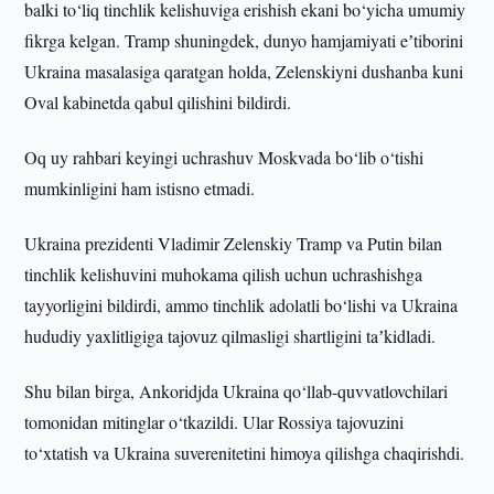
balki to‘liq tinchlik kelishuviga erishish ekani bo‘yicha umumiy
fikrga kelgan. Tramp shuningdek, dunyo hamjamiyati eʼtiborini
Ukraina masalasiga qaratgan holda, Zelenskiyni dushanba kuni
Oval kabinetda qabul qilishini bildirdi.
Oq uy rahbari keyingi uchrashuv Moskvada bo‘lib o‘tishi
mumkinligini ham istisno etmadi.
Ukraina prezidenti Vladimir Zelenskiy Tramp va Putin bilan
tinchlik kelishuvini muhokama qilish uchun uchrashishga
tayyorligini bildirdi, ammo tinchlik adolatli bo‘lishi va Ukraina
hududiy yaxlitligiga tajovuz qilmasligi shartligini taʼkidladi.
Shu bilan birga, Ankoridjda Ukraina qo‘llab-quvvatlovchilari
tomonidan mitinglar o‘tkazildi. Ular Rossiya tajovuzini
to‘xtatish va Ukraina suverenitetini himoya qilishga chaqirishdi.