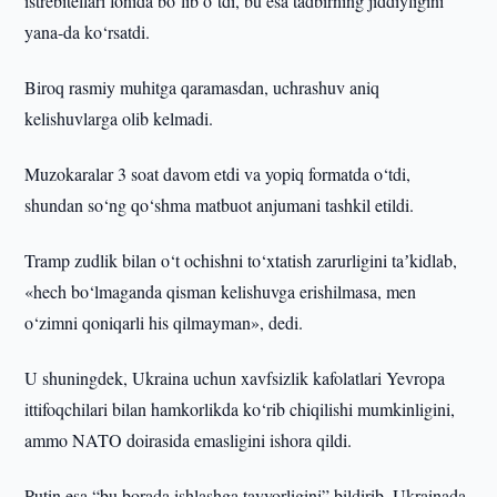
istrebitellari fonida bo‘lib o‘tdi, bu esa tadbirning jiddiyligini
yana-da ko‘rsatdi.
Biroq rasmiy muhitga qaramasdan, uchrashuv aniq
kelishuvlarga olib kelmadi.
Muzokaralar 3 soat davom etdi va yopiq formatda o‘tdi,
shundan so‘ng qo‘shma matbuot anjumani tashkil etildi.
Tramp zudlik bilan o‘t ochishni to‘xtatish zarurligini taʼkidlab,
«hech bo‘lmaganda qisman kelishuvga erishilmasa, men
o‘zimni qoniqarli his qilmayman», dedi.
U shuningdek, Ukraina uchun xavfsizlik kafolatlari Yevropa
ittifoqchilari bilan hamkorlikda ko‘rib chiqilishi mumkinligini,
ammo NATO doirasida emasligini ishora qildi.
Putin esa “bu borada ishlashga tayyorligini” bildirib, Ukrainada