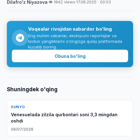
Dilafro'z Niyazova
·
👁 1842 views
·
17.08.2025 · 00:03
Voqealar rivojidan xabardor bo‘ling
Eng muhim xabarlar, eksklyuziv reportajlar va
tezkor yangiliklarni o‘zingizga qulay platformada
kuzatib boring.
Obuna bo'ling
Shuningdek o'qing
DUNYO
Venesuelada zilzila qurbonlari soni 3,3 mingdan
oshdi
06/07/2026