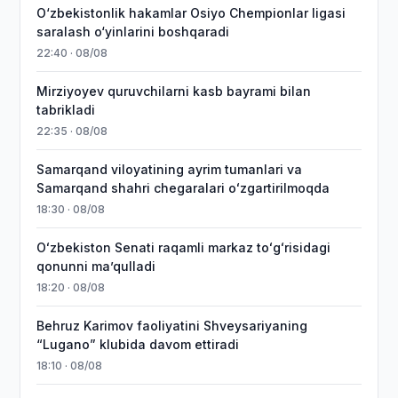
O‘zbekistonlik hakamlar Osiyo Chempionlar ligasi
saralash o‘yinlarini boshqaradi
22:40 · 08/08
Mirziyoyev quruvchilarni kasb bayrami bilan
tabrikladi
22:35 · 08/08
Samarqand viloyatining ayrim tumanlari va
Samarqand shahri chegaralari oʻzgartirilmoqda
18:30 · 08/08
Oʻzbekiston Senati raqamli markaz toʻgʻrisidagi
qonunni maʼqulladi
18:20 · 08/08
Behruz Karimov faoliyatini Shveysariyaning
“Lugano” klubida davom ettiradi
18:10 · 08/08