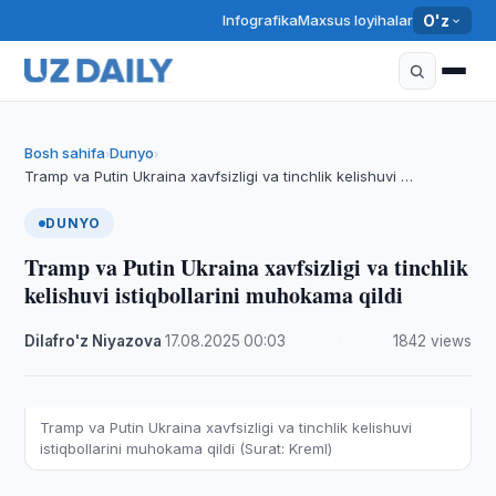
Infografika
Maxsus loyihalar
O'z
Bosh sahifa
Dunyo
›
›
Tramp va Putin Ukraina xavfsizligi va tinchlik kelishuvi …
DUNYO
Tramp va Putin Ukraina xavfsizligi va tinchlik
kelishuvi istiqbollarini muhokama qildi
Dilafro'z Niyazova
·
17.08.2025
·
00:03
·
1842 views
Tramp va Putin Ukraina xavfsizligi va tinchlik kelishuvi
istiqbollarini muhokama qildi (Surat: Kreml)