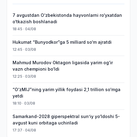
7 avgustdan O‘zbekistonda hayvonlarni ro‘yxatdan
o‘tkazish boshlanadi
18:45 · 04/08
Hukumat “Bunyodkor”ga 5 milliard so‘m ajratdi
12:45 · 03/08
Mahmud Murodov Oktagon ligasida yarim og‘ir
vazn chempioni bo‘ldi
12:25 · 03/08
“O‘zMIJ”ning yarim yillik foydasi 2,1 trillion so‘mga
yetdi
18:10 · 03/08
Samarkand-2028 giperspektral sun’iy yo‘ldoshi 5-
avgust kuni orbitaga uchiriladi
17:37 · 04/08