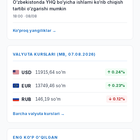
O‘zbekistonda YHQ bo‘yicha ishlarni ko‘rib chiqish
tartibi o‘zgarishi mumkin
18:00 · 08/08
Ko'proq yangiliklar →
VALYUTA KURSLARI (MB, 07.08.2026)
USD
11915,64 so'm
↑ 0.24%
EUR
13749,46 so'm
↑ 0.23%
RUB
146,19 so'm
↓ 0.12%
Barcha valyuta kurslari →
ENG KO'P O'QILGAN