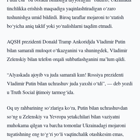
tinchlikka erishish maqsadiga yaqinlashtiradigan o‘zaro
tushunishga umid bildirdi. Biroq taraflar mojaroni to‘xtatish
bo‘yicha aniq taklif yoki yo‘nalishlarni taqdim etmadi.
AQSH prezidenti Donald Tramp Ankoridjda Vladimir Putin
bilan samarali muloqot o‘tkazganini va shuningdek, Vladimir
Zelenskiy bilan telefon orqali suhbatlashganini maʼlum qildi.
“Alyaskada ajoyib va juda samarali kun! Rossiya prezidenti
Vladimir Putin bilan uchrashuv juda yaxshi o‘tdi”, — deb yozdi
u Truth Social ijtimoiy tarmog‘ida.
Oq uy rahbarining so‘zlariga ko‘ra, Putin bilan uchrashuvdan
so‘ng u Zelenskiy va Yevropa yetakchilari bilan vaziyatni
muhokama qilgan va barcha tomonlar Ukrainadagi mojaroni
tugatishning eng to‘g‘ri yo‘li vaqtinchalik otashkesim emas,