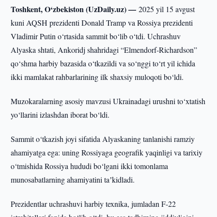
Toshkent, O‘zbekiston (UzDaily.uz) —
2025 yil 15 avgust
kuni AQSH prezidenti Donald Tramp va Rossiya prezidenti
Vladimir Putin o‘rtasida sammit bo‘lib o‘tdi. Uchrashuv
Alyaska shtati, Ankoridj shahridagi “Elmendorf-Richardson”
qo‘shma harbiy bazasida o‘tkazildi va so‘nggi to‘rt yil ichida
ikki mamlakat rahbarlarining ilk shaxsiy muloqoti bo‘ldi.
Muzokaralarning asosiy mavzusi Ukrainadagi urushni to‘xtatish
yo‘llarini izlashdan iborat bo‘ldi.
Sammit o‘tkazish joyi sifatida Alyaskaning tanlanishi ramziy
ahamiyatga ega: uning Rossiyaga geografik yaqinligi va tarixiy
o‘tmishida Rossiya hududi bo‘lgani ikki tomonlama
munosabatlarning ahamiyatini taʼkidladi.
Prezidentlar uchrashuvi harbiy texnika, jumladan F-22