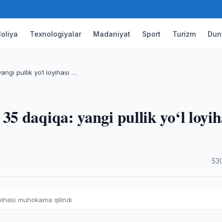
oliya
Texnologiyalar
Madaniyat
Sport
Turizm
Dun
i pullik yo‘l loyihasi …
 daqiqa: yangi pullik yo‘l loyih
·
53
oyihasi muhokama qilindi