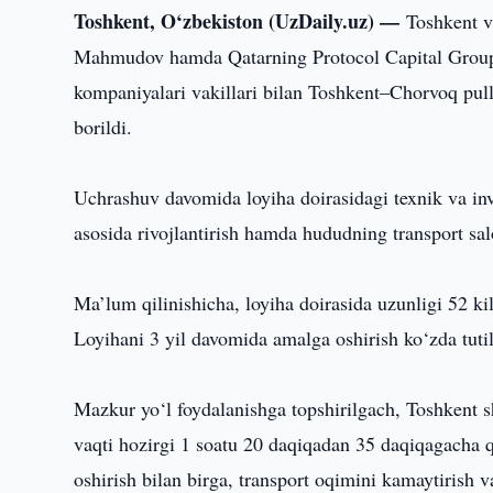
Toshkent, O‘zbekiston (UzDaily.uz) —
Toshkent v
Mahmudov hamda Qatarning Protocol Capital Group
kompaniyalari vakillari bilan Toshkent–Chorvoq pull
borildi.
Uchrashuv davomida loyiha doirasidagi texnik va inve
asosida rivojlantirish hamda hududning transport sal
Ma’lum qilinishicha, loyiha doirasida uzunligi 52 ki
Loyihani 3 yil davomida amalga oshirish ko‘zda tut
Mazkur yo‘l foydalanishga topshirilgach, Toshkent 
vaqti hozirgi 1 soatu 20 daqiqadan 35 daqiqagacha q
oshirish bilan birga, transport oqimini kamaytirish v