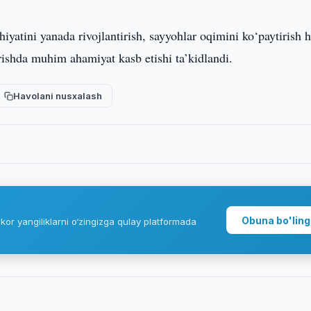
yatini yanada rivojlantirish, sayyohlar oqimini ko‘paytirish
irishda muhim ahamiyat kasb etishi ta’kidlandi.
Havolani nusxalash
Obuna bo'ling
kor yangiliklarni o‘zingizga qulay platformada