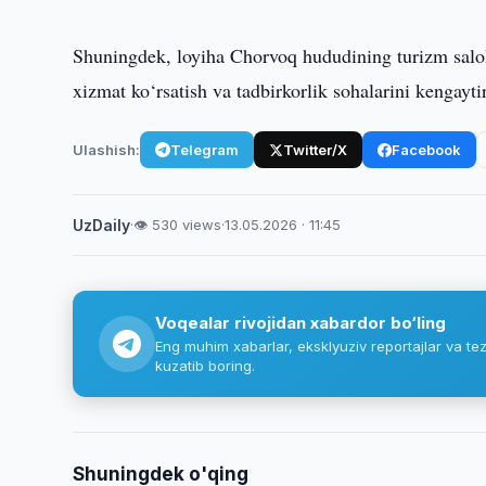
Shuningdek, loyiha Chorvoq hududining turizm salohi
xizmat ko‘rsatish va tadbirkorlik sohalarini kengayt
Ulashish:
Telegram
Twitter/X
Facebook
UzDaily
·
👁 530 views
·
13.05.2026 · 11:45
Voqealar rivojidan xabardor bo‘ling
Eng muhim xabarlar, eksklyuziv reportajlar va tez
kuzatib boring.
Shuningdek o'qing