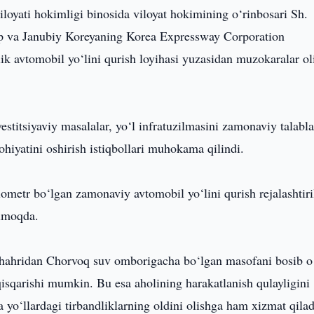
iloyati hokimligi binosida viloyat hokimining o‘rinbosari Sh.
 va Janubiy Koreyaning Korea Expressway Corporation
ik avtomobil yo‘lini qurish loyihasi yuzasidan muzokaralar ol
stitsiyaviy masalalar, yo‘l infratuzilmasini zamonaviy talabla
ohiyatini oshirish istiqbollari muhokama qilindi.
lometr bo‘lgan zamonaviy avtomobil yo‘lini qurish rejalashtiri
ilmoqda.
shahridan Chorvoq suv omborigacha bo‘lgan masofani bosib o‘
isqarishi mumkin. Bu esa aholining harakatlanish qulayligini
a yo‘llardagi tirbandliklarning oldini olishga ham xizmat qilad