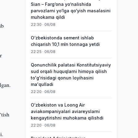
Sian – Farg‘ona yo‘nalishida
parvozlarni yo‘lga qo‘yish masalasini
muhokama qildi
ib
22:30 · 06/08
O‘zbekistonda sement ishlab
chiqarish 10,1 mln tonnaga yetdi
22:25 · 06/08
r
Qonunchilik palatasi Konstitutsiyaviy
sud orqali huquqlarni himoya qilish
to'g'risidagi qonun loyihasini
lgan.
ma'qulladi
22:20 · 06/08
Oʻzbekiston va Loong Air
aviakompaniyalari aviareyslarni
tish
kengaytirishni muhokama qilishdi
22:20 · 06/08
i.