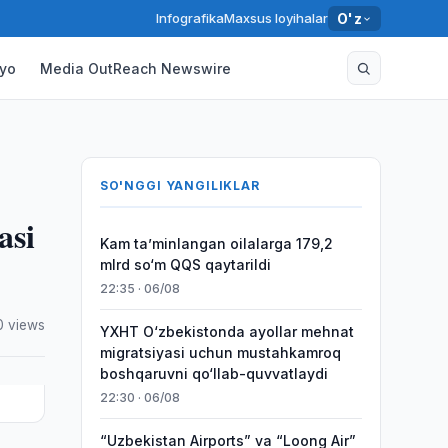
Infografika
Maxsus loyihalar
O'z
yo
Media OutReach Newswire
SO'NGGI YANGILIKLAR
asi
Kam taʼminlangan oilalarga 179,2
mlrd so‘m QQS qaytarildi
22:35 · 06/08
0 views
YXHT O‘zbekistonda ayollar mehnat
migratsiyasi uchun mustahkamroq
boshqaruvni qo‘llab-quvvatlaydi
22:30 · 06/08
“Uzbekistan Airports” va “Loong Air”