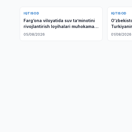
IQTISOD
IQTISOD
Farg‘ona viloyatida suv taʼminotini
Oʻzbekist
rivojlantirish loyihalari muhokama
Turkiyani
qilindi
logistika 
05/08/2026
01/08/2026
chiqdi