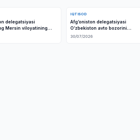
IQTISOD
on delegatsiyasi
Afg‘oniston delegatsiyasi
ng Mersin viloyatining
O‘zbekiston avto bozorini
salohiyatini oʻrganib
o‘rganmoqda
30/07/2026