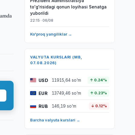
Prezident Administratsiya
to'g'risidagi qonun loyihasi Senatga
yuborildi
 hamda
22:15 · 06/08
Ko'proq yangiliklar →
VALYUTA KURSLARI (MB,
07.08.2026)
USD
11915,64 so'm
↑ 0.24%
EUR
13749,46 so'm
↑ 0.23%
RUB
146,19 so'm
↓ 0.12%
Barcha valyuta kurslari →