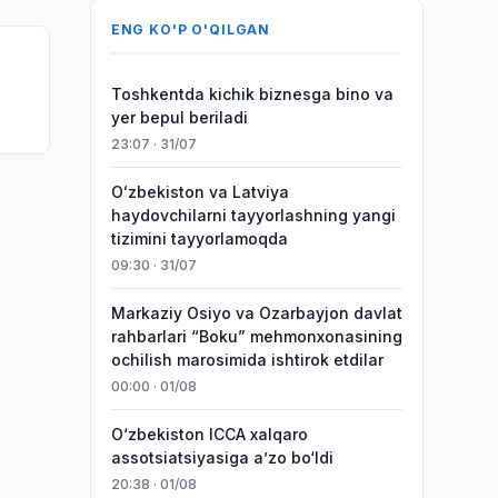
ENG KO'P O'QILGAN
Toshkentda kichik biznesga bino va
yer bepul beriladi
23:07 · 31/07
Oʻzbekiston va Latviya
haydovchilarni tayyorlashning yangi
tizimini tayyorlamoqda
09:30 · 31/07
Markaziy Osiyo va Ozarbayjon davlat
rahbarlari “Boku” mehmonxonasining
ochilish marosimida ishtirok etdilar
00:00 · 01/08
O‘zbekiston ICCA xalqaro
assotsiatsiyasiga aʼzo bo‘ldi
20:38 · 01/08