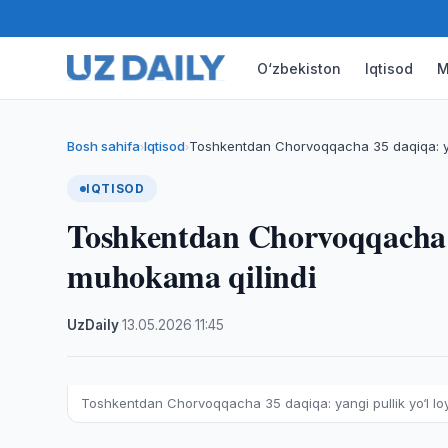
O‘zbekiston
Iqtisod
M
Bosh sahifa
Iqtisod
Toshkentdan Chorvoqqacha 35 daqiqa: yang
›
›
IQTISOD
Toshkentdan Chorvoqqacha 35
muhokama qilindi
UzDaily
·
13.05.2026
·
11:45
Toshkentdan Chorvoqqacha 35 daqiqa: yangi pullik yo‘l l