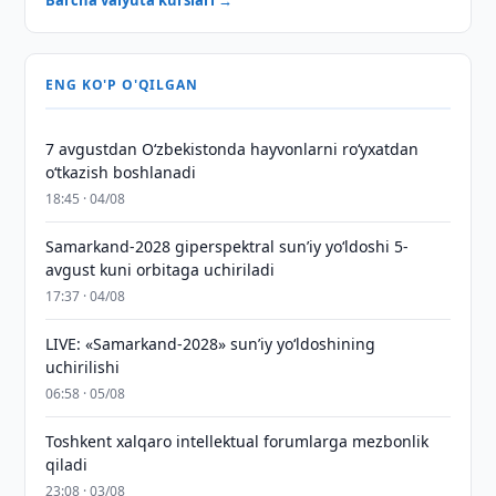
Barcha valyuta kurslari →
ENG KO'P O'QILGAN
7 avgustdan O‘zbekistonda hayvonlarni ro‘yxatdan
o‘tkazish boshlanadi
18:45 · 04/08
Samarkand-2028 giperspektral sun’iy yo‘ldoshi 5-
avgust kuni orbitaga uchiriladi
17:37 · 04/08
LIVE: «Samarkand-2028» sun’iy yo‘ldoshining
uchirilishi
06:58 · 05/08
Toshkent xalqaro intellektual forumlarga mezbonlik
qiladi
23:08 · 03/08