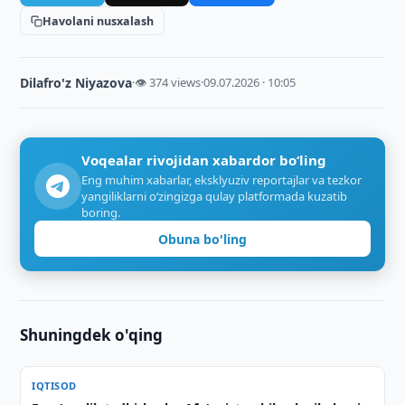
Havolani nusxalash
Dilafro'z Niyazova
·
👁 374 views
·
09.07.2026 · 10:05
Voqealar rivojidan xabardor bo‘ling
Eng muhim xabarlar, eksklyuziv reportajlar va tezkor
yangiliklarni o‘zingizga qulay platformada kuzatib
boring.
Obuna bo'ling
Shuningdek o'qing
IQTISOD