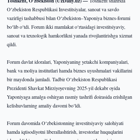
Toshkent, O’zbekiston (UzDaily.uz) —
Toshkent shahrida
Oʻzbekiston Respublikasi Investitsiyalar, sanoat va savdo
vazirligi tashabbusi bilan Oʻzbekiston–Yaponiya biznes-forumi
boʻlib oʻtdi. Forum ikki mamlakat oʻrtasidagi investitsiyaviy,
sanoat va texnologik hamkorlikni yanada rivojlantirishga xizmat
qildi.
Forum davlat idoralari, Yaponiyaning yetakchi kompaniyalari,
bank va moliya institutlari hamda biznes uyushmalari vakillarini
bir maydonda jamladi. Tadbir Oʻzbekiston Respublikasi
Prezidenti Shavkat Mirziyoyevning 2025-yil dekabr oyida
Yaponiyaga amalga oshirgan rasmiy tashrifi doirasida erishilgan
kelishuvlarning amaliy davomi boʻldi.
Forum davomida Oʻzbekistonning investitsiyaviy salohiyati
hamda iqtisodiyotni liberallashtirish, investorlar huquqlarini