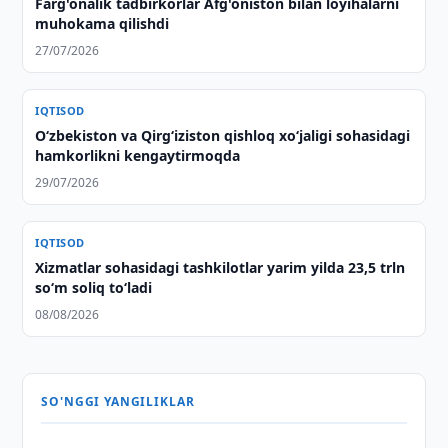
Farg'onalik tadbirkorlar Afg'oniston bilan loyihalarni
muhokama qilishdi
27/07/2026
IQTISOD
Oʻzbekiston va Qirgʻiziston qishloq xoʻjaligi sohasidagi
hamkorlikni kengaytirmoqda
29/07/2026
IQTISOD
Xizmatlar sohasidagi tashkilotlar yarim yilda 23,5 trln
so‘m soliq to‘ladi
08/08/2026
SO'NGGI YANGILIKLAR