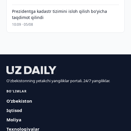
Prezidentga kadastr tizimini isloh qilish bo'yicha
taqdimot qilindi
10:09 · 05/08
O'zbekistonning yetakchi yangiliklar portali. 24/7 yangiliklar.
BO'LIMLAR
O‘zbekiston
Iqtisod
Moliya
Texnologiyalar