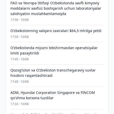
FAO va Yevropa Ittifoqi O‘zbekistonda xavfli kimyoviy
moddalarni xavfsiz boshqarish uchun laboratoriyalar
salohiyatini mustahkamlamoqda
17:56 · 10/08
O‘zbekistonning xalqaro zaxiralari $64,3 mlrdga yetdi
17:50 · 10/08
O‘zbekistonda mijozni tekshirmasdan operatsiyalar
limiti pasaytirildi
17:45 · 10/08
Qozog‘iston va O‘zbekiston transchegaraviy suvlar
hisobini raqamlashtiradi
17:40 · 10/08
ADM, Hyundai Corporation Singapore va FINCOM
qo'shma korxona tuzdilar
17:33 · 10/08