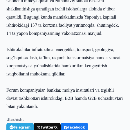
ishonchli himoya qilish va zamonaviy sanoat bazasini
shakllantirishga qaratilgan izchil islohotlarga alohida eʼtibor
qaratildi. Bugungi kunda mamlakatimizda Yaponiya kapitali
ishtirokidagi 137 ta korxona faoliyat yuritmoqda, shuningdek,
14 ta yapon kompaniyasining vakolatxonasi mavjud.
Ishtirokchilar infratuzilma, energetika, transport, geologiya,
sogʻliqni saqlash, taʼlim, raqamli transformatsiya hamda sanoat
kooperatsiyasi yoʻnalishlarida hamkorlikni kengaytirish
istiqbollarini muhokama qildilar.
Forum kompaniyalar, banklar, moliya institutlari va tegishli
davlat tashkilotlari ishtirokidagi B2B hamda G2B uchrashuvlari
bilan yakunlandi.
Ulashish:
Telegram
Twitter/X
Facebook