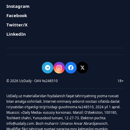
Instagram
Facebook
Twitter/X
LinkedIn
© 2026 UzDaily · OAV №248510
18+
UzDaily.uz materiallaridan foydalanish faqat tahririyatning yozma ruxsati
bilan amalga oshiriladi. Internet-ommaviy axborot vositasi sifatida davlat
roʻyxatidan oʻtganligi toʻgʻrisidagi guvohnoma №248510, 2024 yil 1 aprel.
Muassis: «Daily Media» xususiy korxonasi. Manzil: Oʻzbekiston, 100180,
Toshkent shahri, Yunusobod tumani, 12-27-73. Elektron pochta:
info@uzdaily.com. Bosh muharrir: Umarov Anvar Abrardjanovich.
Mualliflar fikri tahririyat nuqtayi nazariga mos kelmasligi mumkin.