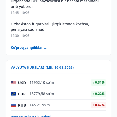
Urganchda BYD haydovchisi bir nechta mashinani
urib yubordi
12:45 · 10/08
O‘zbekiston fuqarolari Qirg‘izistonga ko‘chsa,
pensiyasi saqlanadi
12:30 · 10/08
Ko'proq yangiliklar →
VALYUTA KURSLARI (MB, 10.08.2026)
USD
11952,10 so'm
↑ 0.31%
EUR
13779,58 so'm
↑ 0.22%
RUB
145,21 so'm
↓ 0.67%