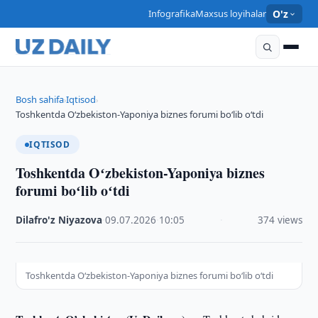
Infografika
Maxsus loyihalar
O'z
Bosh sahifa
Iqtisod
›
›
Toshkentda Oʻzbekiston-Yaponiya biznes forumi boʻlib oʻtdi
IQTISOD
Toshkentda Oʻzbekiston-Yaponiya biznes
forumi boʻlib oʻtdi
Dilafro'z Niyazova
·
09.07.2026
·
10:05
·
374 views
Toshkentda Oʻzbekiston-Yaponiya biznes forumi boʻlib oʻtdi