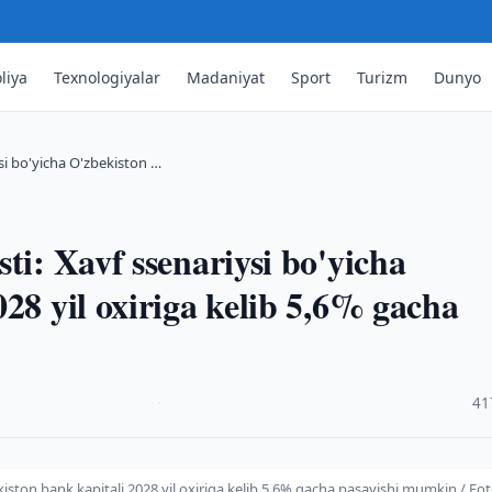
liya
Texnologiyalar
Madaniyat
Sport
Turizm
Dunyo
si bo'yicha O'zbekiston …
ti: Xavf ssenariysi bo'yicha
28 yil oxiriga kelib 5,6% gacha
·
41
kiston bank kapitali 2028 yil oxiriga kelib 5,6% gacha pasayishi mumkin / Fot