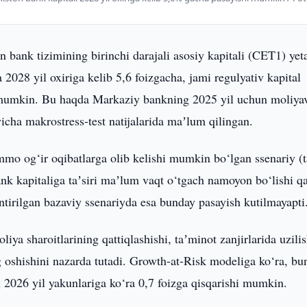
 bank tizimining birinchi darajali asosiy kapitali (CET1) yeta
a 2028 yil oxiriga kelib 5,6 foizgacha, jami regulyativ kapital
shi mumkin. Bu haqda Markaziy bankning 2025 yil uchun moliya
‘yicha makrostress-test natijalarida maʼlum qilingan.
mmo og‘ir oqibatlarga olib kelishi mumkin bo‘lgan ssenariy (t
nk kapitaliga taʼsiri maʼlum vaqt o‘tgach namoyon bo‘lishi q
antirilgan bazaviy ssenariyda esa bunday pasayish kutilmayapti
iya sharoitlarining qattiqlashishi, taʼminot zanjirlarida uzilis
ng oshishini nazarda tutadi. Growth-at-Risk modeliga ko‘ra, bu
i 2026 yil yakunlariga ko‘ra 0,7 foizga qisqarishi mumkin.