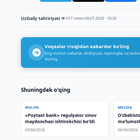
UzDaily tahririyati
·
👁 417 views
·
09.07.2026 · 10:30
Voqealar rivojidan xabardor bo‘ling
Eng muhim xabarlar, eksklyuziv reportajlar va tezko
boring.
Shuningdek o'qing
MOLIYA
MOLIYA
«Poytaxt bank» regulyator sinov
O‘zbekist
maydonchasi ishtirokchisi bo‘ldi
maʼlumotla
kuchaytiri
03/08/2026
06/08/2026