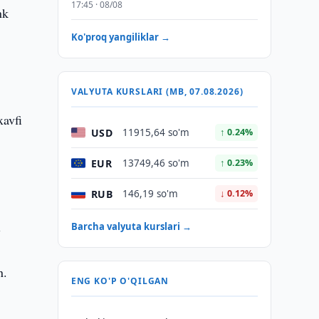
17:45 · 08/08
nk
Ko'proq yangiliklar →
VALYUTA KURSLARI (MB, 07.08.2026)
xavfi
USD
11915,64 so'm
↑ 0.24%
EUR
13749,46 so'm
↑ 0.23%
RUB
146,19 so'm
↓ 0.12%
,
l
Barcha valyuta kurslari →
n.
ENG KO'P O'QILGAN