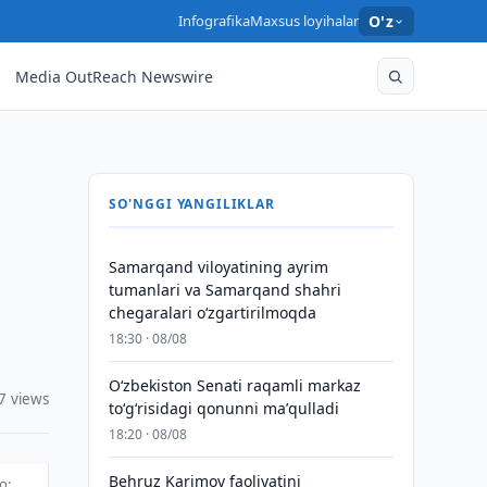
Infografika
Maxsus loyihalar
O'z
Media OutReach Newswire
SO'NGGI YANGILIKLAR
Samarqand viloyatining ayrim
tumanlari va Samarqand shahri
chegaralari oʻzgartirilmoqda
18:30 · 08/08
Oʻzbekiston Senati raqamli markaz
7 views
toʻgʻrisidagi qonunni maʼqulladi
18:20 · 08/08
Behruz Karimov faoliyatini
o: