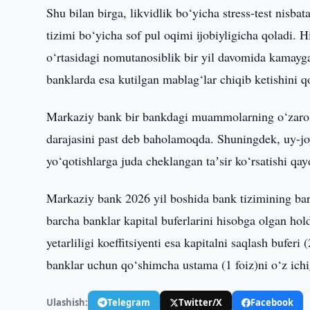
Shu bilan birga, likvidlik bo‘yicha stress-test nisba
tizimi bo‘yicha sof pul oqimi ijobiyligicha qoladi. H
o‘rtasidagi nomutanosiblik bir yil davomida kamayg
banklarda esa kutilgan mablag‘lar chiqib ketishini q
Markaziy bank bir bankdagi muammolarning o‘zaro ma
darajasini past deb baholamoqda. Shuningdek, uy-joy
yo‘qotishlarga juda cheklangan taʼsir ko‘rsatishi qay
Markaziy bank 2026 yil boshida bank tizimining barq
barcha banklar kapital buferlarini hisobga olgan hold
yetarliligi koeffitsiyenti esa kapitalni saqlash buferi
banklar uchun qo‘shimcha ustama (1 foiz)ni o‘z ichi
Ulashish:
Telegram
Twitter/X
Facebook