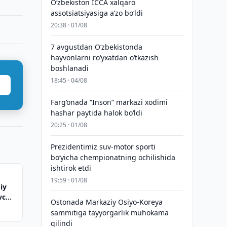
O‘zbekiston ICCA xalqaro
assotsiatsiyasiga aʼzo bo‘ldi
20:38 · 01/08
7 avgustdan O‘zbekistonda
hayvonlarni ro‘yxatdan o‘tkazish
boshlanadi
18:45 · 04/08
Farg‘onada “Inson” markazi xodimi
hashar paytida halok bo‘ldi
20:25 · 01/08
Prezidentimiz suv-motor sporti
bo‘yicha chempionatning ochilishida
ishtirok etdi
19:59 · 01/08
iy
vchi
Ostonada Markaziy Osiyo-Koreya
at
sammitiga tayyorgarlik muhokama
qilindi