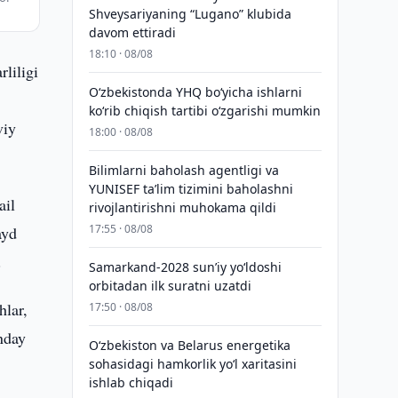
Shveysariyaning “Lugano” klubida
davom ettiradi
18:10 · 08/08
rliligi
O‘zbekistonda YHQ bo‘yicha ishlarni
ko‘rib chiqish tartibi o‘zgarishi mumkin
viy
18:00 · 08/08
Bilimlarni baholash agentligi va
YUNISEF taʼlim tizimini baholashni
ail
rivojlantirishni muhokama qildi
17:55 · 08/08
ayd
.
Samarkand-2028 sunʼiy yo‘ldoshi
orbitadan ilk suratni uzatdi
hlar,
17:50 · 08/08
nday
Oʻzbekiston va Belarus energetika
sohasidagi hamkorlik yoʻl xaritasini
ishlab chiqadi