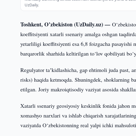
UzDaily.
Toshkent, O’zbekiston (UzDaily.uz) —
O‘zbekiston
koeffitsiyenti xatarli ssenariy amalga oshgan taqdird
yetarliligi koeffitsiyenti esa 6,8 foizgacha pasayi
barqarorlik sharhida keltirilgan to‘lov qobiliyati bo
Regulyator taʼkidlashicha, gap ehtimoli juda past, a
risks) haqida ketmoqda. Shuningdek, shoklarning ba
etilgan. Joriy makroiqtisodiy vaziyat asosida shakll
Xatarli ssenariy geosiyosiy keskinlik fonida jahon mol
xomashyo narxlari va ishlab chiqarish xarajatlarini
vaziyatda O‘zbekistonning real yalpi ichki mahsulot