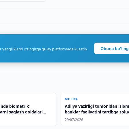
Obuna bo'ling
r yangiliklarni o‘zingizga qulay platformada kuzatib
MOLIYA
onda biometrik
Adliya vazirligi tomonidan islom
rni saqlash qoidalari
banklar faoliyatini tartibga solu
ldi
normativ-huquqiy hujjatlar davl
29/07/2026
ro‘yxatidan o‘tkazildi