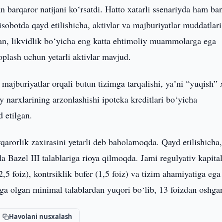
tan barqaror natijani ko‘rsatdi. Hatto xatarli ssenariyda ham ba
isobotda qayd etilishicha, aktivlar va majburiyatlar muddatlari
an, likvidlik bo‘yicha eng katta ehtimoliy muammolarga ega
oplash uchun yetarli aktivlar mavjud.
jburiyatlar orqali butun tizimga tarqalishi, yaʼni “yuqish” 
 narxlarining arzonlashishi ipoteka kreditlari bo‘yicha
d etilgan.
arorlik zaxirasini yetarli deb baholamoqda. Qayd etilishicha
a Bazel III talablariga rioya qilmoqda. Jami regulyativ kapita
 (2,5 foiz), kontrsiklik bufer (1,5 foiz) va tizim ahamiyatiga ega
ga olgan minimal talablardan yuqori bo‘lib, 13 foizdan oshga
Havolani nusxalash