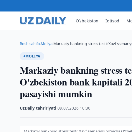
O‘zbekiston
Iqtisod
Mo
Bosh sahifa
Moliya
Markaziy bankning stress testi: Xavf ssenariy
›
›
MOLIYA
Markaziy bankning stress tes
O'zbekiston bank kapitali 20
pasayishi mumkin
UzDaily tahririyati
·
09.07.2026
·
10:30
Markaziy bankning stress testi: Xavf ssenariysi bo'yicha O'zbe