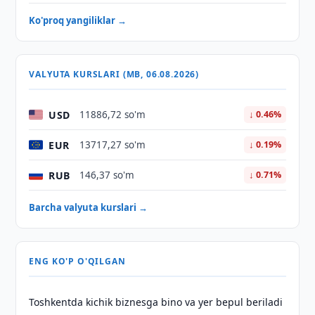
Ko'proq yangiliklar →
VALYUTA KURSLARI (MB, 06.08.2026)
USD
11886,72 so'm
↓ 0.46%
EUR
13717,27 so'm
↓ 0.19%
RUB
146,37 so'm
↓ 0.71%
Barcha valyuta kurslari →
ENG KO'P O'QILGAN
Toshkentda kichik biznesga bino va yer bepul beriladi