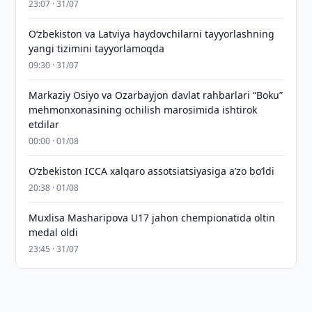
23:07 · 31/07
Oʻzbekiston va Latviya haydovchilarni tayyorlashning
yangi tizimini tayyorlamoqda
09:30 · 31/07
Markaziy Osiyo va Ozarbayjon davlat rahbarlari “Boku”
mehmonxonasining ochilish marosimida ishtirok
etdilar
00:00 · 01/08
O‘zbekiston ICCA xalqaro assotsiatsiyasiga aʼzo bo‘ldi
20:38 · 01/08
Muxlisa Masharipova U17 jahon chempionatida oltin
medal oldi
23:45 · 31/07