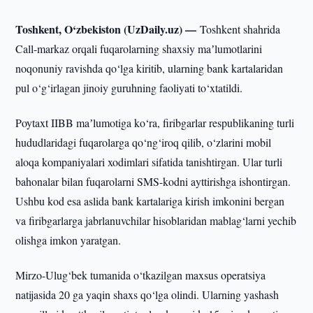
Toshkent, O‘zbekiston (UzDaily.uz) —
Toshkent shahrida
Call-markaz orqali fuqarolarning shaxsiy maʼlumotlarini
noqonuniy ravishda qo‘lga kiritib, ularning bank kartalaridan
pul o‘g‘irlagan jinoiy guruhning faoliyati to‘xtatildi.
Poytaxt IIBB maʼlumotiga ko‘ra, firibgarlar respublikaning turli
hududlaridagi fuqarolarga qo‘ng‘iroq qilib, o‘zlarini mobil
aloqa kompaniyalari xodimlari sifatida tanishtirgan. Ular turli
bahonalar bilan fuqarolarni SMS-kodni ayttirishga ishontirgan.
Ushbu kod esa aslida bank kartalariga kirish imkonini bergan
va firibgarlarga jabrlanuvchilar hisoblaridan mablag‘larni yechib
olishga imkon yaratgan.
Mirzo-Ulug‘bek tumanida o‘tkazilgan maxsus operatsiya
natijasida 20 ga yaqin shaxs qo‘lga olindi. Ularning yashash