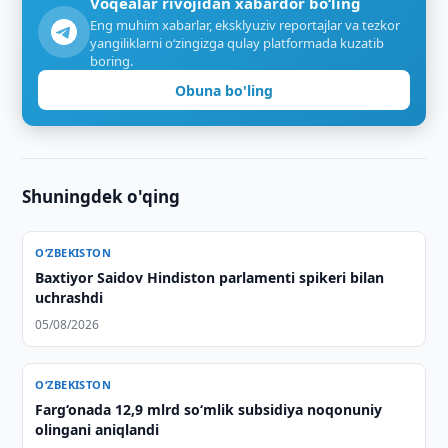
Voqealar rivojidan xabardor bo‘ling
Eng muhim xabarlar, eksklyuziv reportajlar va tezkor
yangiliklarni o‘zingizga qulay platformada kuzatib
boring.
Obuna bo'ling
Shuningdek o'qing
O‘ZBEKISTON
Baxtiyor Saidov Hindiston parlamenti spikeri bilan
uchrashdi
05/08/2026
O‘ZBEKISTON
Farg‘onada 12,9 mlrd so‘mlik subsidiya noqonuniy
olingani aniqlandi