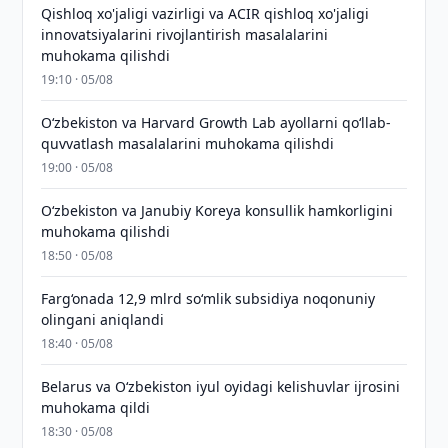
Qishloq xo'jaligi vazirligi va ACIR qishloq xo'jaligi
innovatsiyalarini rivojlantirish masalalarini
muhokama qilishdi
19:10 · 05/08
Oʻzbekiston va Harvard Growth Lab ayollarni qoʻllab-
quvvatlash masalalarini muhokama qilishdi
19:00 · 05/08
Oʻzbekiston va Janubiy Koreya konsullik hamkorligini
muhokama qilishdi
18:50 · 05/08
Farg‘onada 12,9 mlrd so‘mlik subsidiya noqonuniy
olingani aniqlandi
18:40 · 05/08
Belarus va O‘zbekiston iyul oyidagi kelishuvlar ijrosini
muhokama qildi
18:30 · 05/08