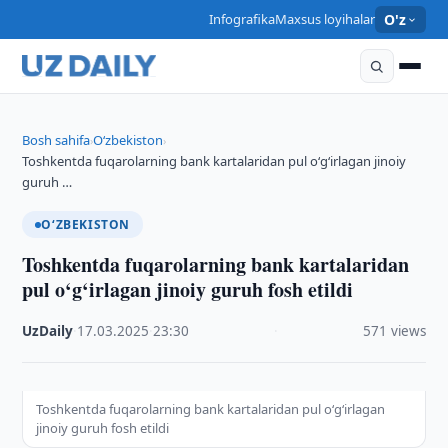
Infografika
Maxsus loyihalar
O'z
Bosh sahifa
O‘zbekiston
›
›
Toshkentda fuqarolarning bank kartalaridan pul o‘g‘irlagan jinoiy
guruh …
O‘ZBEKISTON
Toshkentda fuqarolarning bank kartalaridan
pul o‘g‘irlagan jinoiy guruh fosh etildi
UzDaily
·
17.03.2025
·
23:30
·
571 views
Toshkentda fuqarolarning bank kartalaridan pul o‘g‘irlagan
jinoiy guruh fosh etildi