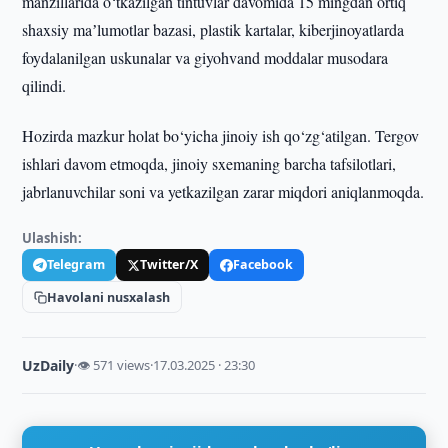
manzillarida o‘tkazilgan tintuvlar davomida 15 mingdan ortiq
shaxsiy maʼlumotlar bazasi, plastik kartalar, kiberjinoyatlarda
foydalanilgan uskunalar va giyohvand moddalar musodara
qilindi.
Hozirda mazkur holat bo‘yicha jinoiy ish qo‘zg‘atilgan. Tergov
ishlari davom etmoqda, jinoiy sxemaning barcha tafsilotlari,
jabrlanuvchilar soni va yetkazilgan zarar miqdori aniqlanmoqda.
Ulashish:
Telegram
Twitter/X
Facebook
Havolani nusxalash
UzDaily
·
👁 571 views
·
17.03.2025 · 23:30