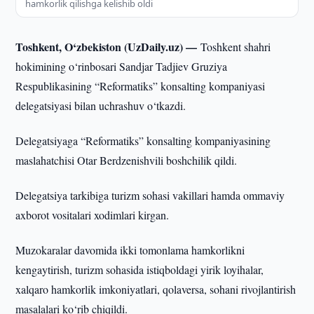
hamkorlik qilishga kelishib oldi
Toshkent, O‘zbekiston (UzDaily.uz) —
Toshkent shahri
hokimining o‘rinbosari Sandjar Tadjiev Gruziya
Respublikasining “Reformatiks” konsalting kompaniyasi
delegatsiyasi bilan uchrashuv o‘tkazdi.
Delegatsiyaga “Reformatiks” konsalting kompaniyasining
maslahatchisi Otar Berdzenishvili boshchilik qildi.
Delegatsiya tarkibiga turizm sohasi vakillari hamda ommaviy
axborot vositalari xodimlari kirgan.
Muzokaralar davomida ikki tomonlama hamkorlikni
kengaytirish, turizm sohasida istiqboldagi yirik loyihalar,
xalqaro hamkorlik imkoniyatlari, qolaversa, sohani rivojlantirish
masalalari ko‘rib chiqildi.