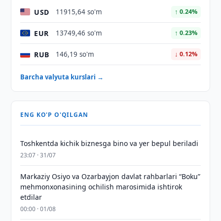
USD
11915,64 so'm
↑ 0.24%
EUR
13749,46 so'm
↑ 0.23%
RUB
146,19 so'm
↓ 0.12%
Barcha valyuta kurslari →
ENG KO'P O'QILGAN
Toshkentda kichik biznesga bino va yer bepul beriladi
23:07 · 31/07
Markaziy Osiyo va Ozarbayjon davlat rahbarlari “Boku”
mehmonxonasining ochilish marosimida ishtirok
etdilar
00:00 · 01/08