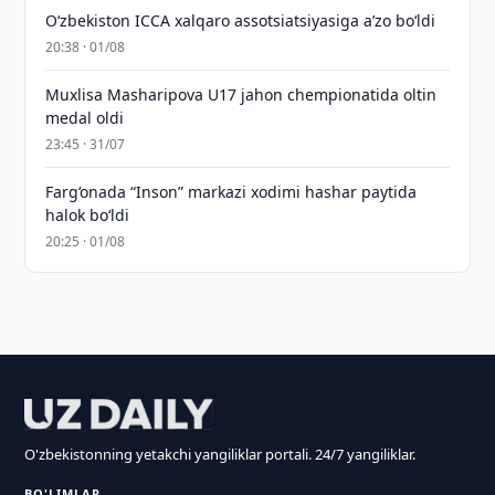
O‘zbekiston ICCA xalqaro assotsiatsiyasiga aʼzo bo‘ldi
20:38 · 01/08
Muxlisa Masharipova U17 jahon chempionatida oltin
medal oldi
23:45 · 31/07
Farg‘onada “Inson” markazi xodimi hashar paytida
halok bo‘ldi
20:25 · 01/08
O'zbekistonning yetakchi yangiliklar portali. 24/7 yangiliklar.
BO'LIMLAR