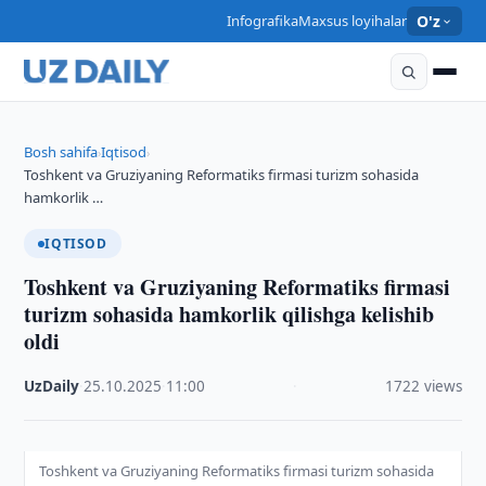
Infografika
Maxsus loyihalar
O'z
Bosh sahifa
Iqtisod
›
›
Toshkent va Gruziyaning Reformatiks firmasi turizm sohasida
hamkorlik …
IQTISOD
Toshkent va Gruziyaning Reformatiks firmasi
turizm sohasida hamkorlik qilishga kelishib
oldi
UzDaily
·
25.10.2025
·
11:00
·
1722 views
Toshkent va Gruziyaning Reformatiks firmasi turizm sohasida