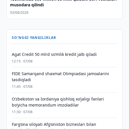
musodara qilindi
03/08/2026
SO'NGGI YANGILIKLAR
Agat Credit 50 mlrd so‘mlik kredit jalb qiladi
12:15 · 07/08
FIDE Samarqand shaxmat Olimpiadasi jamoalarini
tasdiqladi
11:45 · 07/08
Oʻzbekiston va Iordaniya qishloq xoʻjaligi fanlari
boʻyicha memorandum imzoladilar
11:30 · 07/08
Farg‘ona viloyati Afg‘oniston bizneslari bilan