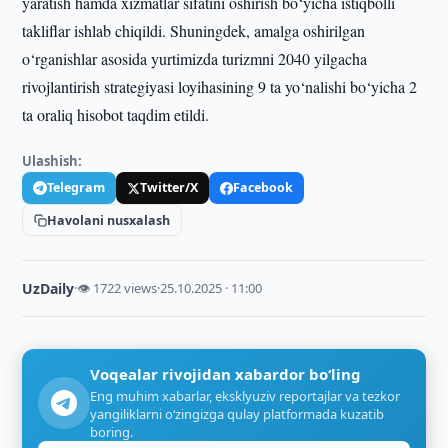
yaratish hamda xizmatlar sifatini oshirish bo‘yicha istiqbolli
takliflar ishlab chiqildi. Shuningdek, amalga oshirilgan
o‘rganishlar asosida yurtimizda turizmni 2040 yilgacha
rivojlantirish strategiyasi loyihasining 9 ta yo‘nalishi bo‘yicha 2
ta oraliq hisobot taqdim etildi.
Ulashish:
Telegram
Twitter/X
Facebook
Havolani nusxalash
UzDaily
·
👁 1722 views
·
25.10.2025 · 11:00
Voqealar rivojidan xabardor bo‘ling
Eng muhim xabarlar, eksklyuziv reportajlar va tezkor
yangiliklarni o‘zingizga qulay platformada kuzatib
boring.