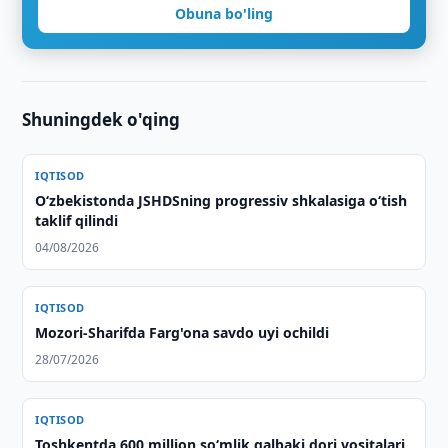
Obuna bo'ling
Shuningdek o'qing
IQTISOD
O‘zbekistonda JSHDSning progressiv shkalasiga o‘tish
taklif qilindi
04/08/2026
IQTISOD
Mozori-Sharifda Farg'ona savdo uyi ochildi
28/07/2026
IQTISOD
Toshkentda 600 million so‘mlik qalbaki dori vositalari