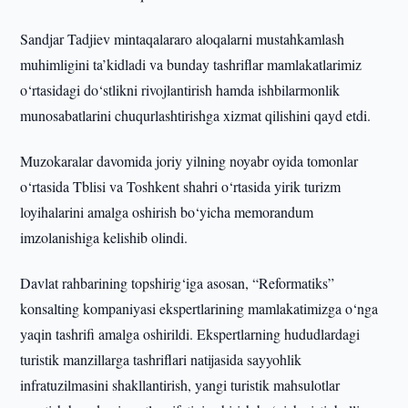
Sandjar Tadjiev mintaqalararo aloqalarni mustahkamlash
muhimligini ta’kidladi va bunday tashriflar mamlakatlarimiz
o‘rtasidagi do‘stlikni rivojlantirish hamda ishbilarmonlik
munosabatlarini chuqurlashtirishga xizmat qilishini qayd etdi.
Muzokaralar davomida joriy yilning noyabr oyida tomonlar
o‘rtasida Tblisi va Toshkent shahri o‘rtasida yirik turizm
loyihalarini amalga oshirish bo‘yicha memorandum
imzolanishiga kelishib olindi.
Davlat rahbarining topshirig‘iga asosan, “Reformatiks”
konsalting kompaniyasi ekspertlarining mamlakatimizga o‘nga
yaqin tashrifi amalga oshirildi. Ekspertlarning hududlardagi
turistik manzillarga tashriflari natijasida sayyohlik
infratuzilmasini shakllantirish, yangi turistik mahsulotlar