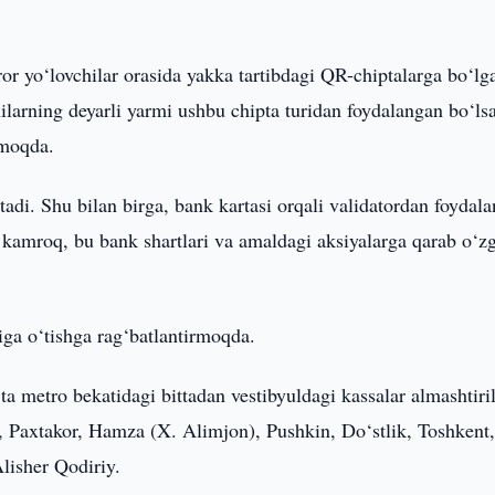
or yo‘lovchilar orasida yakka tartibdagi QR-chiptalarga bo‘lg
hilarning deyarli yarmi ushbu chipta turidan foydalangan bo‘lsa
tmoqda.
adi. Shu bilan birga, bank kartasi orqali validatordan foydala
kamroq, bu bank shartlari va amaldagi aksiyalarga qarab o‘zg
riga o‘tishga rag‘batlantirmoqda.
ta metro bekatidagi bittadan vestibyuldagi kassalar almashtiril
i, Paxtakor, Hamza (X. Alimjon), Pushkin, Do‘stlik, Toshkent
lisher Qodiriy.