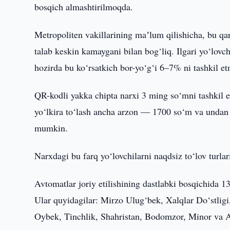
bosqich almashtirilmoqda.
Metropoliten vakillarining maʼlum qilishicha, bu qar
talab keskin kamaygani bilan bog‘liq. Ilgari yo‘lovc
hozirda bu ko‘rsatkich bor-yo‘g‘i 6–7% ni tashkil e
QR-kodli yakka chipta narxi 3 ming so‘mni tashkil et
yo‘lkira to‘lash ancha arzon — 1700 so‘m va undan 
mumkin.
Narxdagi bu farq yo‘lovchilarni naqdsiz to‘lov turla
Avtomatlar joriy etilishining dastlabki bosqichida 13
Ular quyidagilar: Mirzo Ulug‘bek, Xalqlar Do‘stlig
Oybek, Tinchlik, Shahristan, Bodomzor, Minor va A