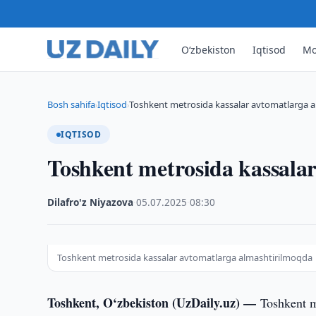
O‘zbekiston
Iqtisod
Mo
Bosh sahifa
Iqtisod
Toshkent metrosida kassalar avtomatlarga 
›
›
IQTISOD
Toshkent metrosida kassala
Dilafro'z Niyazova
·
05.07.2025
·
08:30
Toshkent metrosida kassalar avtomatlarga almashtirilmoqda
Toshkent, O‘zbekiston (UzDaily.uz) —
Toshkent m