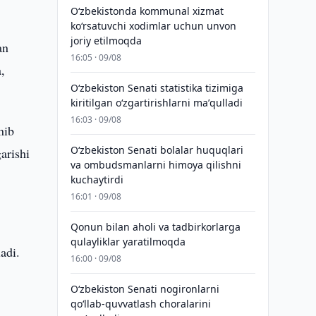
Oʻzbekistonda kommunal xizmat
koʻrsatuvchi xodimlar uchun unvon
joriy etilmoqda
an
16:05 · 09/08
,
Oʻzbekiston Senati statistika tizimiga
kiritilgan oʻzgartirishlarni maʼqulladi
16:03 · 09/08
nib
Oʻzbekiston Senati bolalar huquqlari
arishi
va ombudsmanlarni himoya qilishni
kuchaytirdi
16:01 · 09/08
Qonun bilan aholi va tadbirkorlarga
qulayliklar yaratilmoqda
adi.
16:00 · 09/08
,
Oʻzbekiston Senati nogironlarni
qoʻllab-quvvatlash choralarini