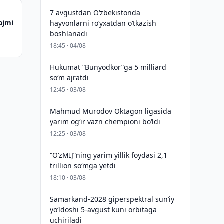
7 avgustdan O‘zbekistonda
ajmi
hayvonlarni ro‘yxatdan o‘tkazish
boshlanadi
18:45 · 04/08
Hukumat “Bunyodkor”ga 5 milliard
so‘m ajratdi
12:45 · 03/08
Mahmud Murodov Oktagon ligasida
yarim og‘ir vazn chempioni bo‘ldi
12:25 · 03/08
“O‘zMIJ”ning yarim yillik foydasi 2,1
trillion so‘mga yetdi
18:10 · 03/08
Samarkand-2028 giperspektral sun’iy
yo‘ldoshi 5-avgust kuni orbitaga
uchiriladi