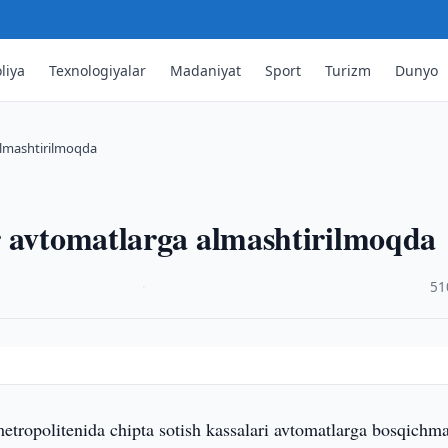
liya
Texnologiyalar
Madaniyat
Sport
Turizm
Dunyo
almashtirilmoqda
r avtomatlarga almashtirilmoqda
·
51
etropolitenida chipta sotish kassalari avtomatlarga bosqichm