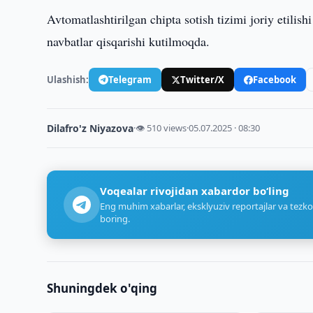
Avtomatlashtirilgan chipta sotish tizimi joriy etilis
navbatlar qisqarishi kutilmoqda.
Ulashish:
Telegram
Twitter/X
Facebook
Dilafro'z Niyazova
·
👁 510 views
·
05.07.2025 · 08:30
Voqealar rivojidan xabardor bo‘ling
Eng muhim xabarlar, eksklyuziv reportajlar va tezko
boring.
Shuningdek o'qing