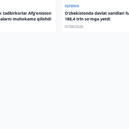
IQTISOD
k tadbirkorlar Afg'oniston
O‘zbekistonda davlat xaridlari h
halarni muhokama qilishdi
188,4 trln so‘mga yetdi
07/08/2026