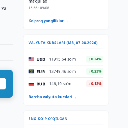
maʼqulladi
i va
15:56 · 09/08
Ko'proq yangiliklar →
VALYUTA KURSLARI (MB, 07.08.2026)
USD
11915,64 so'm
↑ 0.24%
EUR
13749,46 so'm
↑ 0.23%
RUB
146,19 so'm
↓ 0.12%
Barcha valyuta kurslari →
ENG KO'P O'QILGAN