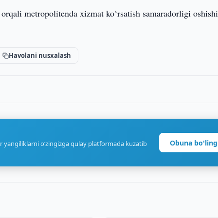
hi orqali metropolitenda xizmat ko‘rsatish samaradorligi oshish
Havolani nusxalash
Obuna bo'ling
r yangiliklarni o‘zingizga qulay platformada kuzatib