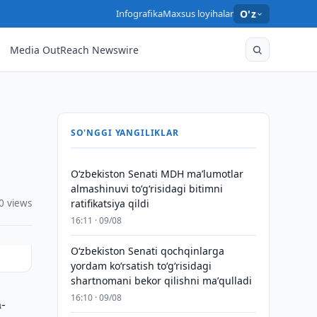
Infografika
Maxsus loyihalar
O'z
Media OutReach Newswire
SO'NGGI YANGILIKLAR
Oʻzbekiston Senati MDH maʼlumotlar
almashinuvi toʻgʻrisidagi bitimni
0 views
ratifikatsiya qildi
16:11 · 09/08
Oʻzbekiston Senati qochqinlarga
yordam koʻrsatish toʻgʻrisidagi
shartnomani bekor qilishni maʼqulladi
16:10 · 09/08
a-