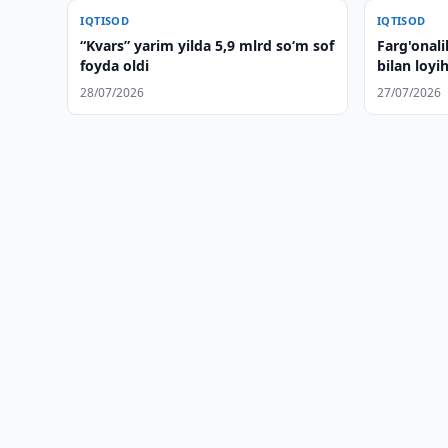
IQTISOD
IQTISOD
“Kvars” yarim yilda 5,9 mlrd so‘m sof
Farg'onali
foyda oldi
bilan loyi
28/07/2026
27/07/2026