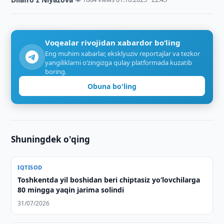
Voqealar rivojidan xabardor bo‘ling
Eng muhim xabarlar, eksklyuziv reportajlar va tezkor
yangiliklarni o‘zingizga qulay platformada kuzatib
boring.
Obuna bo'ling
Shuningdek o'qing
IQTISOD
Toshkentda yil boshidan beri chiptasiz yo‘lovchilarga
80 mingga yaqin jarima solindi
31/07/2026