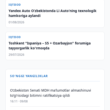
IQTISOD
Yandex Auto O‘zbekistonda Li Auto‘ning texnologik
hamkoriga aylandi
01/08/2026
IQTISOD
Toshkent "Ispaniya – S5 + Ozarbayjon" forumiga
tayyorgarlik ko'rmoqda
29/07/2026
SO'NGGI YANGILIKLAR
Oʻzbekiston Senati MDH maʼlumotlar almashinuvi
toʻgʻrisidagi bitimni ratifikatsiya qildi
16:11 · 09/08