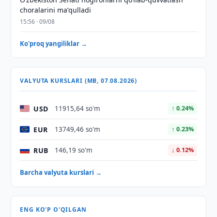
choralarini maʼqulladi
15:56 · 09/08
Ko'proq yangiliklar →
VALYUTA KURSLARI (MB, 07.08.2026)
USD
11915,64 so'm
↑ 0.24%
EUR
13749,46 so'm
↑ 0.23%
RUB
146,19 so'm
↓ 0.12%
Barcha valyuta kurslari →
ENG KO'P O'QILGAN