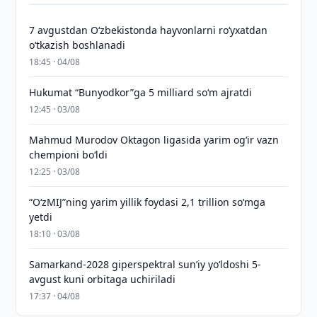
7 avgustdan O‘zbekistonda hayvonlarni ro‘yxatdan
o‘tkazish boshlanadi
18:45 · 04/08
Hukumat “Bunyodkor”ga 5 milliard so‘m ajratdi
12:45 · 03/08
Mahmud Murodov Oktagon ligasida yarim og‘ir vazn
chempioni bo‘ldi
12:25 · 03/08
“O‘zMIJ”ning yarim yillik foydasi 2,1 trillion so‘mga
yetdi
18:10 · 03/08
Samarkand-2028 giperspektral sun’iy yo‘ldoshi 5-
avgust kuni orbitaga uchiriladi
17:37 · 04/08