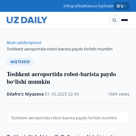
Infografika
Maxsus loyihalar
O'z
Bosh sahifa
Iqtisod
›
›
Toshkent aeroportida robot-barista paydo bo‘lishi mumkin
IQTISOD
Toshkent aeroportida robot-barista paydo
bo‘lishi mumkin
Dilafro'z Niyazova
·
01.10.2025
·
22:45
·
1684 views
Toshkent aeroportida robot-barista paydo bo‘lishi mumkin