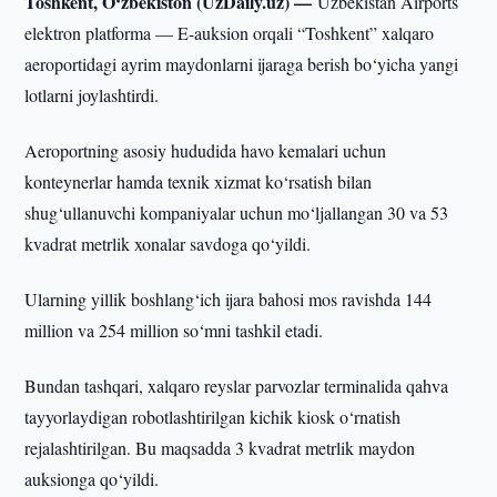
Toshkent, O‘zbekiston (UzDaily.uz) —
Uzbekistan Airports
elektron platforma — E-auksion orqali “Toshkent” xalqaro
aeroportidagi ayrim maydonlarni ijaraga berish bo‘yicha yangi
lotlarni joylashtirdi.
Aeroportning asosiy hududida havo kemalari uchun
konteynerlar hamda texnik xizmat ko‘rsatish bilan
shug‘ullanuvchi kompaniyalar uchun mo‘ljallangan 30 va 53
kvadrat metrlik xonalar savdoga qo‘yildi.
Ularning yillik boshlang‘ich ijara bahosi mos ravishda 144
million va 254 million so‘mni tashkil etadi.
Bundan tashqari, xalqaro reyslar parvozlar terminalida qahva
tayyorlaydigan robotlashtirilgan kichik kiosk o‘rnatish
rejalashtirilgan. Bu maqsadda 3 kvadrat metrlik maydon
auksionga qo‘yildi.