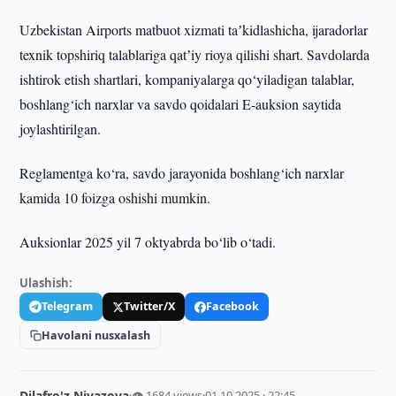
Uzbekistan Airports matbuot xizmati taʼkidlashicha, ijaradorlar
texnik topshiriq talablariga qatʼiy rioya qilishi shart. Savdolarda
ishtirok etish shartlari, kompaniyalarga qo‘yiladigan talablar,
boshlang‘ich narxlar va savdo qoidalari E-auksion saytida
joylashtirilgan.
Reglamentga ko‘ra, savdo jarayonida boshlang‘ich narxlar
kamida 10 foizga oshishi mumkin.
Auksionlar 2025 yil 7 oktyabrda bo‘lib o‘tadi.
Ulashish:
Telegram
Twitter/X
Facebook
Havolani nusxalash
Dilafro'z Niyazova
·
👁 1684 views
·
01.10.2025 · 22:45