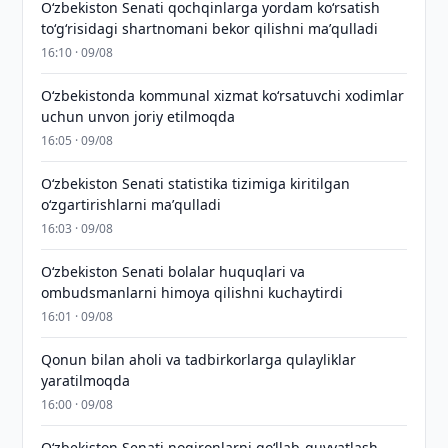
Oʻzbekiston Senati qochqinlarga yordam koʻrsatish
toʻgʻrisidagi shartnomani bekor qilishni maʼqulladi
16:10 · 09/08
Oʻzbekistonda kommunal xizmat koʻrsatuvchi xodimlar
uchun unvon joriy etilmoqda
16:05 · 09/08
Oʻzbekiston Senati statistika tizimiga kiritilgan
oʻzgartirishlarni maʼqulladi
16:03 · 09/08
Oʻzbekiston Senati bolalar huquqlari va
ombudsmanlarni himoya qilishni kuchaytirdi
16:01 · 09/08
Qonun bilan aholi va tadbirkorlarga qulayliklar
yaratilmoqda
16:00 · 09/08
Oʻzbekiston Senati nogironlarni qoʻllab-quvvatlash