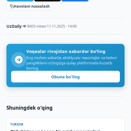
Havolani nusxalash
UzDaily
·
👁 8003 views
·
11.11.2025 · 14:00
Voqealar rivojidan xabardor bo‘ling
Eng muhim xabarlar, eksklyuziv reportajlar va tezkor
yangiliklarni o‘zingizga qulay platformada kuzatib
boring.
Obuna bo'ling
Shuningdek o'qing
TURIZM