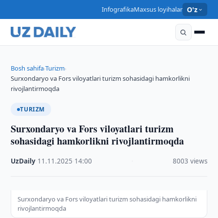
Infografika
Maxsus loyihalar
O'z
Bosh sahifa
Turizm
›
›
Surxondaryo va Fors viloyatlari turizm sohasidagi hamkorlikni
rivojlantirmoqda
TURIZM
Surxondaryo va Fors viloyatlari turizm
sohasidagi hamkorlikni rivojlantirmoqda
UzDaily
·
11.11.2025
·
14:00
·
8003 views
Surxondaryo va Fors viloyatlari turizm sohasidagi hamkorlikni
rivojlantirmoqda