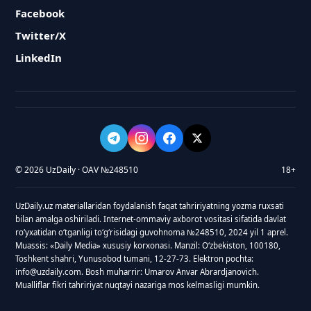
Facebook
Twitter/X
LinkedIn
© 2026 UzDaily · OAV №248510
18+
UzDaily.uz materiallaridan foydalanish faqat tahririyatning yozma ruxsati
bilan amalga oshiriladi. Internet-ommaviy axborot vositasi sifatida davlat
roʻyxatidan oʻtganligi toʻgʻrisidagi guvohnoma №248510, 2024 yil 1 aprel.
Muassis: «Daily Media» xususiy korxonasi. Manzil: Oʻzbekiston, 100180,
Toshkent shahri, Yunusobod tumani, 12-27-73. Elektron pochta:
info@uzdaily.com. Bosh muharrir: Umarov Anvar Abrardjanovich.
Mualliflar fikri tahririyat nuqtayi nazariga mos kelmasligi mumkin.