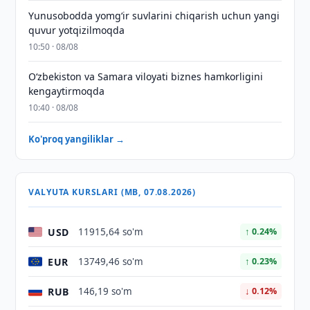
Yunusobodda yomg‘ir suvlarini chiqarish uchun yangi
quvur yotqizilmoqda
10:50 · 08/08
Oʻzbekiston va Samara viloyati biznes hamkorligini
kengaytirmoqda
10:40 · 08/08
Ko'proq yangiliklar →
VALYUTA KURSLARI (MB, 07.08.2026)
USD
11915,64 so'm
↑ 0.24%
EUR
13749,46 so'm
↑ 0.23%
RUB
146,19 so'm
↓ 0.12%