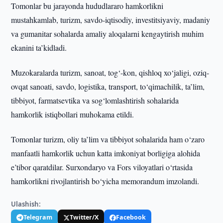
Tomonlar bu jarayonda hududlararo hamkorlikni
mustahkamlab, turizm, savdo-iqtisodiy, investitsiyaviy, madaniy
va gumanitar sohalarda amaliy aloqalarni kengaytirish muhim
ekanini ta’kidladi.
Muzokaralarda turizm, sanoat, tog‘-kon, qishloq xo‘jaligi, oziq-
ovqat sanoati, savdo, logistika, transport, to‘qimachilik, ta’lim,
tibbiyot, farmatsevtika va sog‘lomlashtirish sohalarida
hamkorlik istiqbollari muhokama etildi.
Tomonlar turizm, oliy ta’lim va tibbiyot sohalarida ham o‘zaro
manfaatli hamkorlik uchun katta imkoniyat borligiga alohida
e’tibor qaratdilar. Surxondaryo va Fors viloyatlari o‘rtasida
hamkorlikni rivojlantirish bo‘yicha memorandum imzolandi.
Ulashish:
Telegram
Twitter/X
Facebook