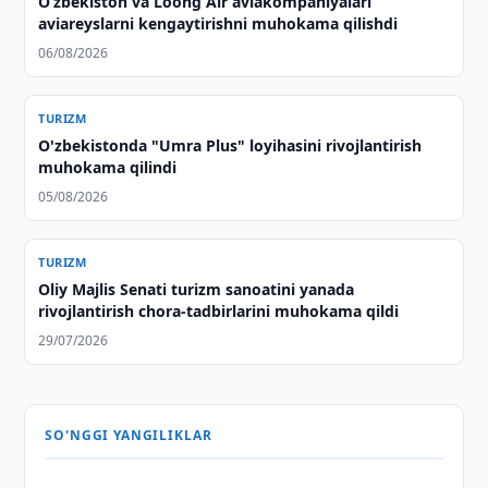
Oʻzbekiston va Loong Air aviakompaniyalari
aviareyslarni kengaytirishni muhokama qilishdi
06/08/2026
TURIZM
O'zbekistonda "Umra Plus" loyihasini rivojlantirish
muhokama qilindi
05/08/2026
TURIZM
Oliy Majlis Senati turizm sanoatini yanada
rivojlantirish chora-tadbirlarini muhokama qildi
29/07/2026
SO'NGGI YANGILIKLAR