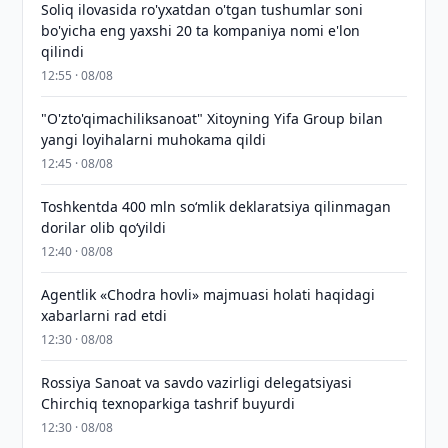
Soliq ilovasida ro'yxatdan o'tgan tushumlar soni
bo'yicha eng yaxshi 20 ta kompaniya nomi e'lon
qilindi
12:55 · 08/08
"O'zto'qimachiliksanoat" Xitoyning Yifa Group bilan
yangi loyihalarni muhokama qildi
12:45 · 08/08
Toshkentda 400 mln so‘mlik deklaratsiya qilinmagan
dorilar olib qo‘yildi
12:40 · 08/08
Agentlik «Chodra hovli» majmuasi holati haqidagi
xabarlarni rad etdi
12:30 · 08/08
Rossiya Sanoat va savdo vazirligi delegatsiyasi
Chirchiq texnoparkiga tashrif buyurdi
12:30 · 08/08