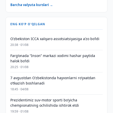
Barcha valyuta kurslari →
ENG KO'P O'QILGAN
O‘zbekiston ICCA xalqaro assotsiatsiyasiga aʼzo bo‘ldi
20:38 · 01/08
Farg‘onada “Inson” markazi xodimi hashar paytida
halok bo‘ldi
20:25 · 01/08
7 avgustdan O‘zbekistonda hayvonlarni ro‘yxatdan
o‘tkazish boshlanadi
18:45 · 04/08
Prezidentimiz suv-motor sporti bo‘yicha
chempionatning ochilishida ishtirok etdi
19:59 · 01/08