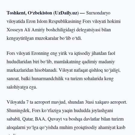
Toshkent, O‘zbekiston (UzDaily.uz) —
Surxondaryo
viloyatida Eron Islom Respublikasining Fors viloyati hokimi
Xosseyn Ali Amiriy boshchiligidagi delegatsiyasi bilan
kengaytirilgan muzokaralar bo‘lib o‘tdi.
Fors viloyati Eronning eng yirik va iqtisodiy jihatdan faol
hududlaridan biri bo‘lib, mamlakatning qadimiy madaniy
markazlaridan hisoblanadi. Viloyat nafaqat qishloq xo‘jaligi,
sanoat, balki hunarmandchilik va turizm sohalarida keng
salohiyatga ega.
Viloyatda 7 ta aeroport mavjud, shundan 3tasi xalqaro aeroport.
Shuningdek, Fors ko‘rfaziga yaqin hududda joylashgani
sababli, Qatar, BAA, Quvayt va boshqa davlatlar bilan turizm
aloqalarni yo‘lga qo‘yishda muhim geoiqtisodiy ahamiyat kasb