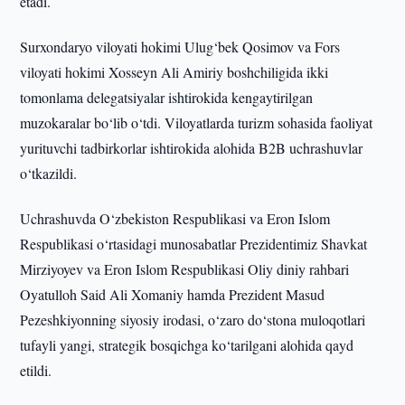
etadi.
Surxondaryo viloyati hokimi Ulug‘bek Qosimov va Fors
viloyati hokimi Xosseyn Ali Amiriy boshchiligida ikki
tomonlama delegatsiyalar ishtirokida kengaytirilgan
muzokaralar bo‘lib o‘tdi. Viloyatlarda turizm sohasida faoliyat
yurituvchi tadbirkorlar ishtirokida alohida B2B uchrashuvlar
o‘tkazildi.
Uchrashuvda O‘zbekiston Respublikasi va Eron Islom
Respublikasi o‘rtasidagi munosabatlar Prezidentimiz Shavkat
Mirziyoyev va Eron Islom Respublikasi Oliy diniy rahbari
Oyatulloh Said Ali Xomaniy hamda Prezident Masud
Pezeshkiyonning siyosiy irodasi, o‘zaro do‘stona muloqotlari
tufayli yangi, strategik bosqichga ko‘tarilgani alohida qayd
etildi.