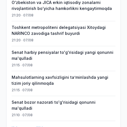
Oʻzbekiston va JICA erkin iqtisodiy zonalarni
rivojlantirish boʻyicha hamkorlikni kengaytirmoqda
21:20 · 07/08
Toshkent metropoliteni delegatsiyasi Xitoydagi
NARINCO zavodiga tashrif buyurdi
21:20 · 07/08
Senat harbiy pensiyalar to'g'risidagi yangi qonunni
ma'qulladi
21:15 · 07/08
Mahsulotlarning xavfsizligini taʼminlashda yangi
tizim joriy qilinmoqda
21:15 · 07/08
Senat bozor nazorati to'g'risidagi qonunni
ma'qulladi
21:10 · 07/08