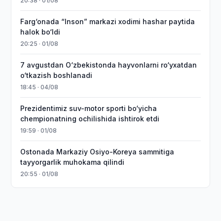
20:38 · 01/08
Farg‘onada “Inson” markazi xodimi hashar paytida
halok bo‘ldi
20:25 · 01/08
7 avgustdan O‘zbekistonda hayvonlarni ro‘yxatdan
o‘tkazish boshlanadi
18:45 · 04/08
Prezidentimiz suv-motor sporti bo‘yicha
chempionatning ochilishida ishtirok etdi
19:59 · 01/08
Ostonada Markaziy Osiyo-Koreya sammitiga
tayyorgarlik muhokama qilindi
20:55 · 01/08