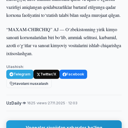
vazirligi aniqlangan qoidabuzarliklar bartaraf etilgunga qadar
korxona faoliyatini to‘xtatish talabi bilan sudga murojaat qilgan.
“MAXAM-CHIRCHIQ” AJ — O‘zbekistonning yirik kimyo
sanoati korxonalaridan biri bo‘lib, ammiak selitrasi, karbamid,
azotli o‘g‘itlar va sanoat kimyoviy vositalarini ishlab chiqarishga
ixtisoslashgan.
Ulashish:
Telegram
Twitter/X
Facebook
Havolani nusxalash
UzDaily
·
👁 1625 views
·
27.11.2025 · 12:03
Voqealar rivojidan xabardor bo‘ling