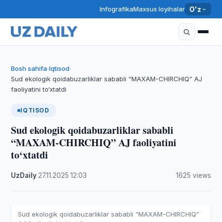
Infografika
Maxsus loyihalar
O'z
Bosh sahifa
Iqtisod
›
›
Sud ekologik qoidabuzarliklar sababli “MAXAM-CHIRCHIQ” AJ
faoliyatini to‘xtatdi
IQTISOD
Sud ekologik qoidabuzarliklar sababli
“MAXAM-CHIRCHIQ” AJ faoliyatini
to‘xtatdi
UzDaily
·
27.11.2025
·
12:03
·
1625 views
Sud ekologik qoidabuzarliklar sababli “MAXAM-CHIRCHIQ”