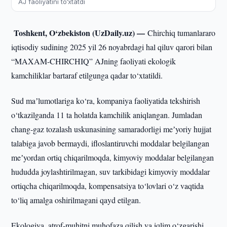
AJ faoliyatini to‘xtatdi
Toshkent, O‘zbekiston (UzDaily.uz) —
Chirchiq tumanlararo
iqtisodiy sudining 2025 yil 26 noyabrdagi hal qiluv qarori bilan
“MAXAM-CHIRCHIQ” AJning faoliyati ekologik
kamchiliklar bartaraf etilgunga qadar to‘xtatildi.
Sud maʼlumotlariga ko‘ra, kompaniya faoliyatida tekshirish
o‘tkazilganda 11 ta holatda kamchilik aniqlangan. Jumladan
chang-gaz tozalash uskunasining samaradorligi meʼyoriy hujjat
talabiga javob bermaydi, ifloslantiruvchi moddalar belgilangan
meʼyordan ortiq chiqarilmoqda, kimyoviy moddalar belgilangan
hududda joylashtirilmagan, suv tarkibidagi kimyoviy moddalar
ortiqcha chiqarilmoqda, kompensatsiya to‘lovlari o‘z vaqtida
to‘liq amalga oshirilmagani qayd etilgan.
Ekologiya, atrof-muhitni muhofaza qilish va iqlim o‘zgarishi