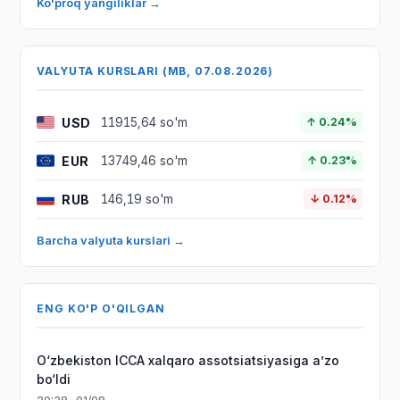
Ko'proq yangiliklar →
VALYUTA KURSLARI (MB, 07.08.2026)
USD
11915,64 so'm
↑ 0.24%
EUR
13749,46 so'm
↑ 0.23%
RUB
146,19 so'm
↓ 0.12%
Barcha valyuta kurslari →
ENG KO'P O'QILGAN
O‘zbekiston ICCA xalqaro assotsiatsiyasiga aʼzo
bo‘ldi