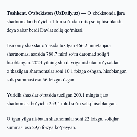
Toshkent, O‘zbekiston (UzDaily.uz) —
O‘zbekistonda ijara
shartnomalari bo‘yicha 1 trln so‘mdan ortiq soliq hisoblandi,
deya xabar berdi Davlat soliq qo‘mitasi.
Jismoniy shaxslar o‘rtasida tuzilgan 466,2 mingta ijara
shartnomasi asosida 788,7 mlrd so‘m daromad solig‘i
hisoblangan. 2024 yilning shu davriga nisbatan ro‘yxatdan
o‘tkazilgan shartnomalar soni 10,1 foizga oshgan, hisoblangan
soliq summasi esa 56 foizga o‘sgan.
Yuridik shaxslar o‘rtasida tuzilgan 200,1 mingta ijara
shartnomasi bo‘yicha 253,4 mlrd so‘m soliq hisoblangan.
O‘tgan yilga nisbatan shartnomalar soni 22 foizga, soliqlar
summasi esa 29,6 foizga ko‘paygan.