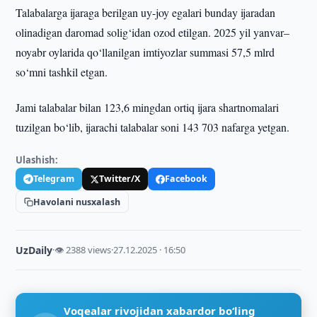
Talabalarga ijaraga berilgan uy-joy egalari bunday ijaradan
olinadigan daromad solig‘idan ozod etilgan. 2025 yil yanvar–
noyabr oylarida qo‘llanilgan imtiyozlar summasi 57,5 mlrd
so‘mni tashkil etgan.
Jami talabalar bilan 123,6 mingdan ortiq ijara shartnomalari
tuzilgan bo‘lib, ijarachi talabalar soni 143 703 nafarga yetgan.
Ulashish:
Telegram
Twitter/X
Facebook
Havolani nusxalash
UzDaily
·
👁 2388 views
·
27.12.2025 · 16:50
Voqealar rivojidan xabardor bo‘ling