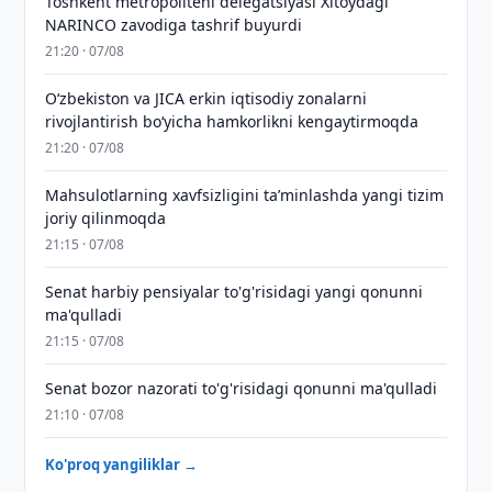
Toshkent metropoliteni delegatsiyasi Xitoydagi
NARINCO zavodiga tashrif buyurdi
21:20 · 07/08
Oʻzbekiston va JICA erkin iqtisodiy zonalarni
rivojlantirish boʻyicha hamkorlikni kengaytirmoqda
21:20 · 07/08
Mahsulotlarning xavfsizligini taʼminlashda yangi tizim
joriy qilinmoqda
21:15 · 07/08
Senat harbiy pensiyalar to'g'risidagi yangi qonunni
ma'qulladi
21:15 · 07/08
Senat bozor nazorati to'g'risidagi qonunni ma'qulladi
21:10 · 07/08
Ko'proq yangiliklar →