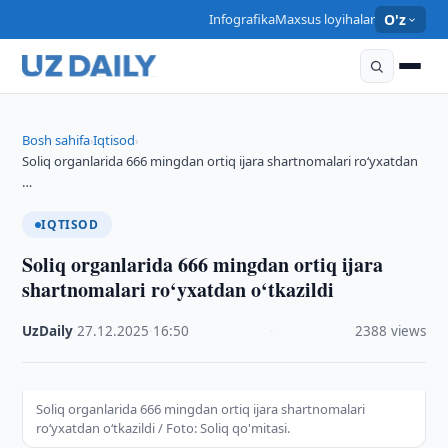
Infografika
Maxsus loyihalar
O'z
Bosh sahifa
Iqtisod
›
›
Soliq organlarida 666 mingdan ortiq ijara shartnomalari ro‘yxatdan
…
IQTISOD
Soliq organlarida 666 mingdan ortiq ijara
shartnomalari ro‘yxatdan o‘tkazildi
UzDaily
·
27.12.2025
·
16:50
·
2388 views
Soliq organlarida 666 mingdan ortiq ijara shartnomalari
ro‘yxatdan o‘tkazildi / Foto: Soliq qo'mitasi.