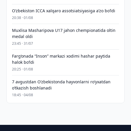
O‘zbekiston ICCA xalqaro assotsiatsiyasiga aʼzo bo‘ldi
20:38 · 01/08
Muxlisa Masharipova U17 jahon chempionatida oltin
medal oldi
23:45 · 31/07
Farg‘onada “Inson” markazi xodimi hashar paytida
halok bo‘ldi
20:25 · 01/08
7 avgustdan O‘zbekistonda hayvonlarni ro‘yxatdan
o‘tkazish boshlanadi
18:45 · 04/08