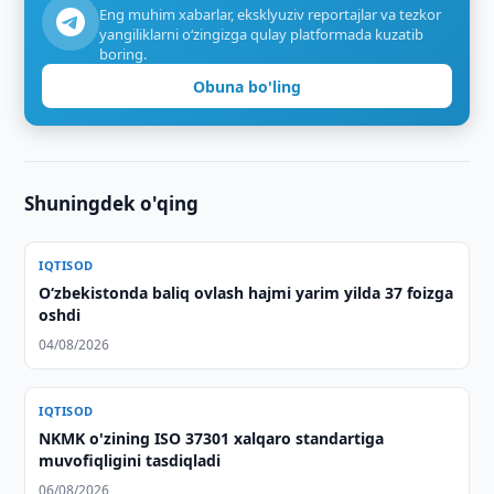
Eng muhim xabarlar, eksklyuziv reportajlar va tezkor
yangiliklarni o‘zingizga qulay platformada kuzatib
boring.
Obuna bo'ling
Shuningdek o'qing
IQTISOD
O‘zbekistonda baliq ovlash hajmi yarim yilda 37 foizga
oshdi
04/08/2026
IQTISOD
NKMK o'zining ISO 37301 xalqaro standartiga
muvofiqligini tasdiqladi
06/08/2026