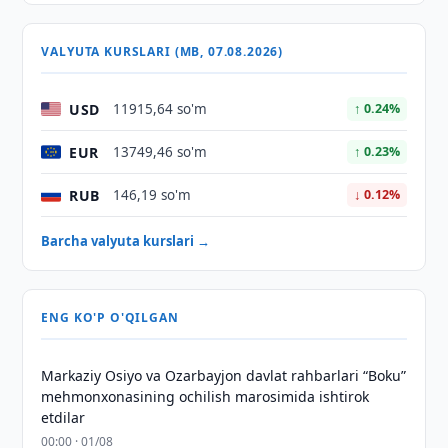
VALYUTA KURSLARI (MB, 07.08.2026)
USD
11915,64 so'm
↑ 0.24%
EUR
13749,46 so'm
↑ 0.23%
RUB
146,19 so'm
↓ 0.12%
Barcha valyuta kurslari →
ENG KO'P O'QILGAN
Markaziy Osiyo va Ozarbayjon davlat rahbarlari “Boku”
mehmonxonasining ochilish marosimida ishtirok
etdilar
00:00 · 01/08