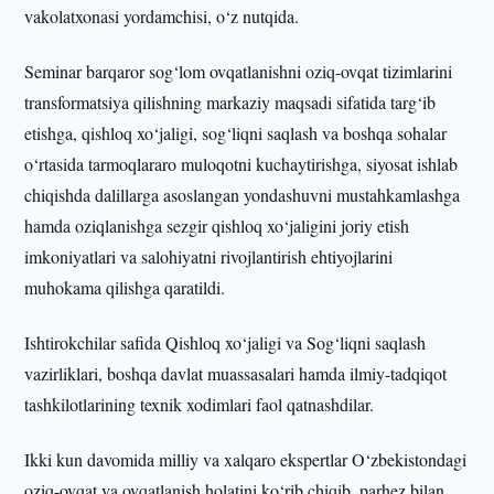
vakolatxonasi yordamchisi, o‘z nutqida.
Seminar barqaror sog‘lom ovqatlanishni oziq-ovqat tizimlarini
transformatsiya qilishning markaziy maqsadi sifatida targ‘ib
etishga, qishloq xo‘jaligi, sog‘liqni saqlash va boshqa sohalar
o‘rtasida tarmoqlararo muloqotni kuchaytirishga, siyosat ishlab
chiqishda dalillarga asoslangan yondashuvni mustahkamlashga
hamda oziqlanishga sezgir qishloq xo‘jaligini joriy etish
imkoniyatlari va salohiyatni rivojlantirish ehtiyojlarini
muhokama qilishga qaratildi.
Ishtirokchilar safida Qishloq xo‘jaligi va Sog‘liqni saqlash
vazirliklari, boshqa davlat muassasalari hamda ilmiy-tadqiqot
tashkilotlarining texnik xodimlari faol qatnashdilar.
Ikki kun davomida milliy va xalqaro ekspertlar O‘zbekistondagi
oziq-ovqat va ovqatlanish holatini ko‘rib chiqib, parhez bilan