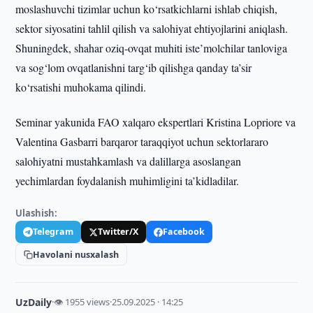
moslashuvchi tizimlar uchun ko‘rsatkichlarni ishlab chiqish,
sektor siyosatini tahlil qilish va salohiyat ehtiyojlarini aniqlash.
Shuningdek, shahar oziq-ovqat muhiti iste’molchilar tanloviga
va sog‘lom ovqatlanishni targ‘ib qilishga qanday ta’sir
ko‘rsatishi muhokama qilindi.
Seminar yakunida FAO xalqaro ekspertlari Kristina Lopriore va
Valentina Gasbarri barqaror taraqqiyot uchun sektorlararo
salohiyatni mustahkamlash va dalillarga asoslangan
yechimlardan foydalanish muhimligini ta’kidladilar.
Ulashish:
Telegram
Twitter/X
Facebook
Havolani nusxalash
UzDaily
·
👁 1955 views
·
25.09.2025 · 14:25