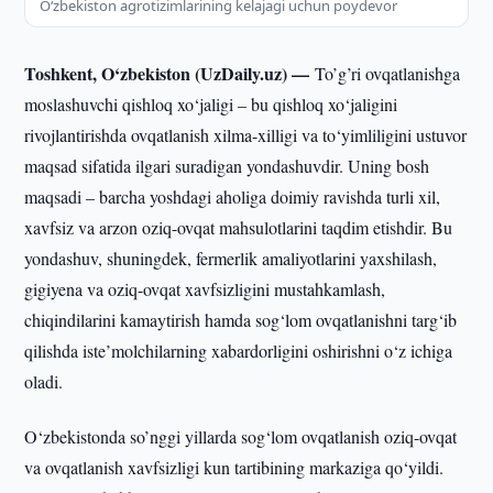
O‘zbekiston agrotizimlarining kelajagi uchun poydevor
Toshkent, O‘zbekiston (UzDaily.uz) —
To’g’ri ovqatlanishga
moslashuvchi qishloq xo‘jaligi – bu qishloq xo‘jaligini
rivojlantirishda ovqatlanish xilma-xilligi va to‘yimliligini ustuvor
maqsad sifatida ilgari suradigan yondashuvdir. Uning bosh
maqsadi – barcha yoshdagi aholiga doimiy ravishda turli xil,
xavfsiz va arzon oziq-ovqat mahsulotlarini taqdim etishdir. Bu
yondashuv, shuningdek, fermerlik amaliyotlarini yaxshilash,
gigiyena va oziq-ovqat xavfsizligini mustahkamlash,
chiqindilarini kamaytirish hamda sog‘lom ovqatlanishni targ‘ib
qilishda iste’molchilarning xabardorligini oshirishni o‘z ichiga
oladi.
O‘zbekistonda so’nggi yillarda sog‘lom ovqatlanish oziq-ovqat
va ovqatlanish xavfsizligi kun tartibining markaziga qo‘yildi.