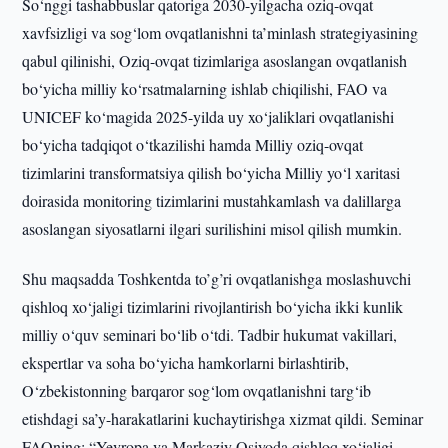
So‘nggi tashabbuslar qatoriga 2030-yilgacha oziq-ovqat
xavfsizligi va sog‘lom ovqatlanishni ta’minlash strategiyasining
qabul qilinishi, Oziq-ovqat tizimlariga asoslangan ovqatlanish
bo‘yicha milliy ko‘rsatmalarning ishlab chiqilishi, FAO va
UNICEF ko‘magida 2025-yilda uy xo‘jaliklari ovqatlanishi
bo‘yicha tadqiqot o‘tkazilishi hamda Milliy oziq-ovqat
tizimlarini transformatsiya qilish bo‘yicha Milliy yo‘l xaritasi
doirasida monitoring tizimlarini mustahkamlash va dalillarga
asoslangan siyosatlarni ilgari surilishini misol qilish mumkin.
Shu maqsadda Toshkentda to’g’ri ovqatlanishga moslashuvchi
qishloq xo‘jaligi tizimlarini rivojlantirish bo‘yicha ikki kunlik
milliy o‘quv seminari bo‘lib o‘tdi. Tadbir hukumat vakillari,
ekspertlar va soha bo‘yicha hamkorlarni birlashtirib,
O‘zbekistonning barqaror sog‘lom ovqatlanishni targ‘ib
etishdagi sa’y-harakatlarini kuchaytirishga xizmat qildi. Seminar
FAOning: “Yevropa va Markaziy Osiyoda qishloq xo‘jaligi