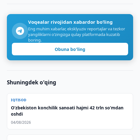
Voqealar rivojidan xabardor bo‘ling
Eng muhim xabarlar, eksklyuziv reportajlar va tezkor
yangiliklarni o‘zingizga qulay platformada kuzatib
boring.
Obuna bo'ling
Shuningdek o'qing
IQTISOD
O‘zbekiston konchilik sanoati hajmi 42 trln so‘mdan
oshdi
04/08/2026