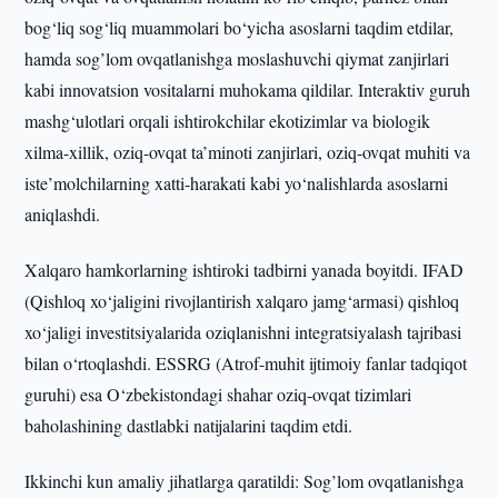
bog‘liq sog‘liq muammolari bo‘yicha asoslarni taqdim etdilar,
hamda sog’lom ovqatlanishga moslashuvchi qiymat zanjirlari
kabi innovatsion vositalarni muhokama qildilar. Interaktiv guruh
mashg‘ulotlari orqali ishtirokchilar ekotizimlar va biologik
xilma-xillik, oziq-ovqat ta’minoti zanjirlari, oziq-ovqat muhiti va
iste’molchilarning xatti-harakati kabi yo‘nalishlarda asoslarni
aniqlashdi.
Xalqaro hamkorlarning ishtiroki tadbirni yanada boyitdi. IFAD
(Qishloq xo‘jaligini rivojlantirish xalqaro jamg‘armasi) qishloq
xo‘jaligi investitsiyalarida oziqlanishni integratsiyalash tajribasi
bilan o‘rtoqlashdi. ESSRG (Atrof-muhit ijtimoiy fanlar tadqiqot
guruhi) esa O‘zbekistondagi shahar oziq-ovqat tizimlari
baholashining dastlabki natijalarini taqdim etdi.
Ikkinchi kun amaliy jihatlarga qaratildi: Sog’lom ovqatlanishga