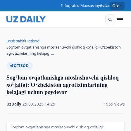
Infografika
Maxsus loyihalar
O'z
Bosh sahifa
Iqtisod
›
›
Sog‘lom ovqatlanishga moslashuvchi qishloq xo‘jaligi: O‘zbekiston
agrotizimlarining kelajagi …
IQTISOD
Sog‘lom ovqatlanishga moslashuvchi qishloq
xo‘jaligi: O‘zbekiston agrotizimlarining
kelajagi uchun poydevor
UzDaily
·
25.09.2025
·
14:25
·
1955 views
Sog‘lom ovqatlanishga moslashuvchi qishloq xo‘jaligi: