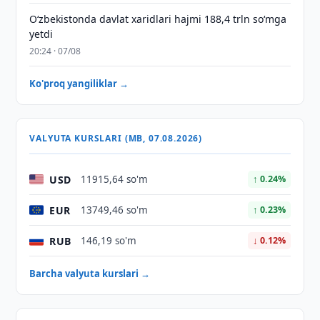
O‘zbekistonda davlat xaridlari hajmi 188,4 trln so‘mga
yetdi
20:24 · 07/08
Ko'proq yangiliklar →
VALYUTA KURSLARI (MB, 07.08.2026)
USD
11915,64 so'm
↑ 0.24%
EUR
13749,46 so'm
↑ 0.23%
RUB
146,19 so'm
↓ 0.12%
Barcha valyuta kurslari →