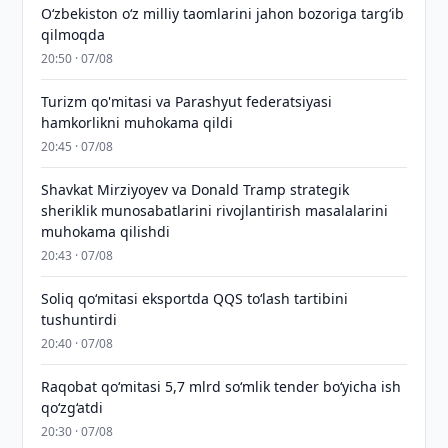
Oʻzbekiston oʻz milliy taomlarini jahon bozoriga targʻib
qilmoqda
20:50 · 07/08
Turizm qo'mitasi va Parashyut federatsiyasi
hamkorlikni muhokama qildi
20:45 · 07/08
Shavkat Mirziyoyev va Donald Tramp strategik
sheriklik munosabatlarini rivojlantirish masalalarini
muhokama qilishdi
20:43 · 07/08
Soliq qo‘mitasi eksportda QQS to‘lash tartibini
tushuntirdi
20:40 · 07/08
Raqobat qo‘mitasi 5,7 mlrd so‘mlik tender bo‘yicha ish
qo‘zg‘atdi
20:30 · 07/08