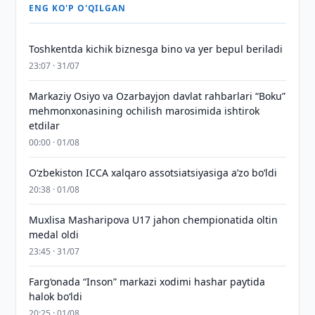
ENG KO'P O'QILGAN
Toshkentda kichik biznesga bino va yer bepul beriladi
23:07 · 31/07
Markaziy Osiyo va Ozarbayjon davlat rahbarlari “Boku”
mehmonxonasining ochilish marosimida ishtirok
etdilar
00:00 · 01/08
O‘zbekiston ICCA xalqaro assotsiatsiyasiga aʼzo bo‘ldi
20:38 · 01/08
Muxlisa Masharipova U17 jahon chempionatida oltin
medal oldi
23:45 · 31/07
Farg‘onada “Inson” markazi xodimi hashar paytida
halok bo‘ldi
20:25 · 01/08