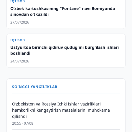
IQTISOD
Oʻzbek kartoshkasining "Fontane" navi Bomiyonda
sinovdan oʻtkazildi
27/07/2026
IQTISOD
Ustyurtda birinchi qidiruv qudug'ini burg'ilash ishlari
boshlandi
24/07/2026
SO'NGGI YANGILIKLAR
Oʻzbekiston va Rossiya Ichki ishlar vazirliklari
hamkorlikni kengaytirish masalalarini muhokama
qilishdi
20:55 · 07/08