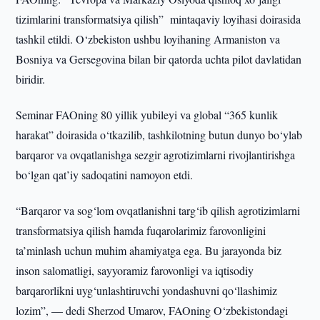
tizimlarini transformatsiya qilish” mintaqaviy loyihasi doirasida
tashkil etildi. O‘zbekiston ushbu loyihaning Armaniston va
Bosniya va Gersegovina bilan bir qatorda uchta pilot davlatidan
biridir.
Seminar FAOning 80 yillik yubileyi va global “365 kunlik
harakat” doirasida o‘tkazilib, tashkilotning butun dunyo bo‘ylab
barqaror va ovqatlanishga sezgir agrotizimlarni rivojlantirishga
bo‘lgan qat’iy sadoqatini namoyon etdi.
“Barqaror va sog‘lom ovqatlanishni targ‘ib qilish agrotizimlarni
transformatsiya qilish hamda fuqarolarimiz farovonligini
ta’minlash uchun muhim ahamiyatga ega. Bu jarayonda biz
inson salomatligi, sayyoramiz farovonligi va iqtisodiy
barqarorlikni uyg‘unlashtiruvchi yondashuvni qo‘llashimiz
lozim”, — dedi Sherzod Umarov, FAOning O‘zbekistondagi