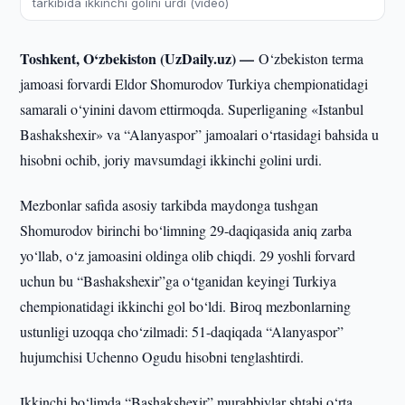
tarkibida ikkinchi golini urdi (video)
Toshkent, O‘zbekiston (UzDaily.uz) —
O‘zbekiston terma
jamoasi forvardi Eldor Shomurodov Turkiya chempionatidagi
samarali o‘yinini davom ettirmoqda. Superliganing «Istanbul
Bashakshexir» va “Alanyaspor” jamoalari o‘rtasidagi bahsida u
hisobni ochib, joriy mavsumdagi ikkinchi golini urdi.
Mezbonlar safida asosiy tarkibda maydonga tushgan
Shomurodov birinchi bo‘limning 29-daqiqasida aniq zarba
yo‘llab, o‘z jamoasini oldinga olib chiqdi. 29 yoshli forvard
uchun bu “Bashakshexir”ga o‘tganidan keyingi Turkiya
chempionatidagi ikkinchi gol bo‘ldi. Biroq mezbonlarning
ustunligi uzoqqa cho‘zilmadi: 51-daqiqada “Alanyaspor”
hujumchisi Uchenno Ogudu hisobni tenglashtirdi.
Ikkinchi bo‘limda “Bashakshexir” murabbiylar shtabi o‘rta