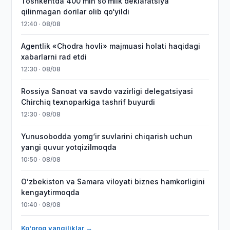
Toshkentda 400 mln so‘mlik deklaratsiya
qilinmagan dorilar olib qo‘yildi
12:40 · 08/08
Agentlik «Chodra hovli» majmuasi holati haqidagi
xabarlarni rad etdi
12:30 · 08/08
Rossiya Sanoat va savdo vazirligi delegatsiyasi
Chirchiq texnoparkiga tashrif buyurdi
12:30 · 08/08
Yunusobodda yomg‘ir suvlarini chiqarish uchun
yangi quvur yotqizilmoqda
10:50 · 08/08
Oʻzbekiston va Samara viloyati biznes hamkorligini
kengaytirmoqda
10:40 · 08/08
Ko'proq yangiliklar →