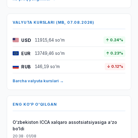
VALYUTA KURSLARI (MB, 07.08.2026)
USD
11915,64 so'm
↑ 0.24%
EUR
13749,46 so'm
↑ 0.23%
RUB
146,19 so'm
↓ 0.12%
Barcha valyuta kurslari →
ENG KO'P O'QILGAN
O‘zbekiston ICCA xalqaro assotsiatsiyasiga aʼzo
bo‘ldi
20:38 · 01/08