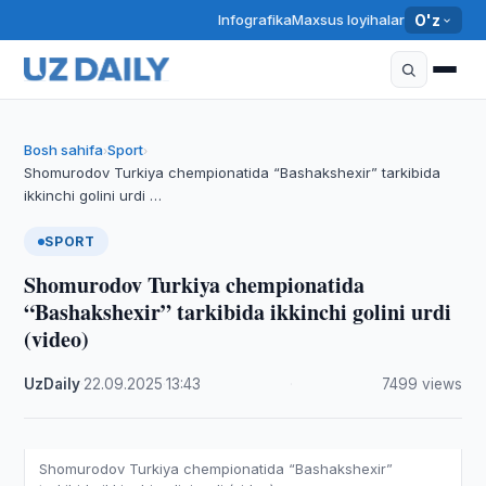
Infografika
Maxsus loyihalar
O'z
Bosh sahifa
Sport
›
›
Shomurodov Turkiya chempionatida “Bashakshexir” tarkibida
ikkinchi golini urdi …
SPORT
Shomurodov Turkiya chempionatida
“Bashakshexir” tarkibida ikkinchi golini urdi
(video)
UzDaily
·
22.09.2025
·
13:43
·
7499 views
Shomurodov Turkiya chempionatida “Bashakshexir”