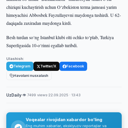
chiziqni kuchaytirish uchun O‘zbekiston terma jamoasi yarim
himoyachisi Abbosbek Fayzullayevni maydonga tushirdi. U 62-
daqiqada zaxiradan maydonga kirdi.
Besh turdan so‘ng Istanbul klubi olti ochko to‘plab, Turkiya
Superligasida 10-o‘rinni egallab turibdi.
Ulashish:
Telegram
Twitter/X
Facebook
Havolani nusxalash
UzDaily
·
👁 7499 views
·
22.09.2025 · 13:43
Voqealar rivojidan xabardor bo‘ling
Eng muhim xabarlar, eksklyuziv reportajlar va