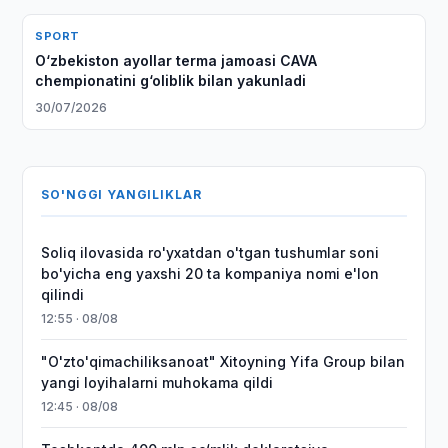
SPORT
O‘zbekiston ayollar terma jamoasi CAVA
chempionatini g‘oliblik bilan yakunladi
30/07/2026
SO'NGGI YANGILIKLAR
Soliq ilovasida ro'yxatdan o'tgan tushumlar soni
bo'yicha eng yaxshi 20 ta kompaniya nomi e'lon
qilindi
12:55 · 08/08
"O'zto'qimachiliksanoat" Xitoyning Yifa Group bilan
yangi loyihalarni muhokama qildi
12:45 · 08/08