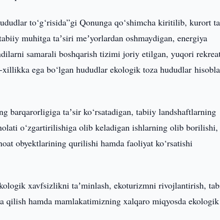
ududlar to‘g‘risida”gi Qonunga qo‘shimcha kiritilib, kurort ta
 tabiiy muhitga taʼsiri meʼyorlardan oshmaydigan, energiya
ilarni samarali boshqarish tizimi joriy etilgan, yuqori rekrea
xillikka ega bo‘lgan hududlar ekologik toza hududlar hisobla
 barqarorligiga taʼsir ko‘rsatadigan, tabiiy landshaftlarning
lati o‘zgartirilishiga olib keladigan ishlarning olib borilishi,
oat obyektlarining qurilishi hamda faoliyat ko‘rsatishi
ologik xavfsizlikni taʼminlash, ekoturizmni rivojlantirish, tab
aza qilish hamda mamlakatimizning xalqaro miqyosda ekologik