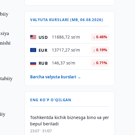
biiy
VALYUTA KURSLARI (MB, 06.08.2026)
tsiya
USD
11886,72 so'm
↓ 0.46%
nishi
EUR
13717,27 so'm
↓ 0.19%
RUB
146,37 so'm
↓ 0.71%
Barcha valyuta kurslari →
 tabiiy
ENG KO'P O'QILGAN
iiy
Toshkentda kichik biznesga bino va yer
bepul beriladi
23:07 · 31/07