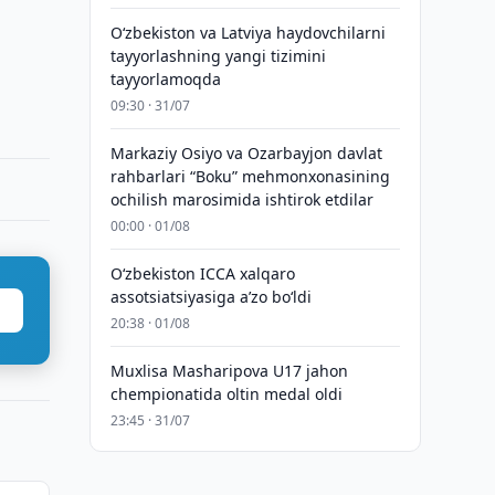
Oʻzbekiston va Latviya haydovchilarni
tayyorlashning yangi tizimini
tayyorlamoqda
09:30 · 31/07
Markaziy Osiyo va Ozarbayjon davlat
rahbarlari “Boku” mehmonxonasining
ochilish marosimida ishtirok etdilar
00:00 · 01/08
O‘zbekiston ICCA xalqaro
assotsiatsiyasiga aʼzo bo‘ldi
20:38 · 01/08
Muxlisa Masharipova U17 jahon
chempionatida oltin medal oldi
23:45 · 31/07