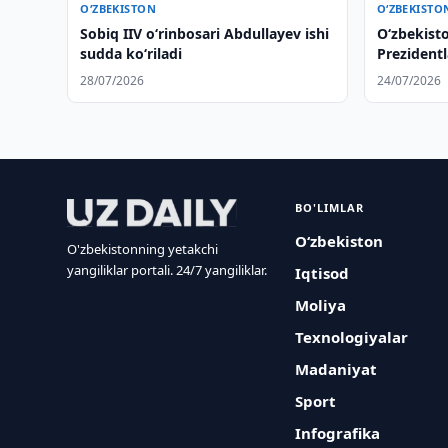
O‘ZBEKISTON
O‘ZBEKISTO
Sobiq IIV o‘rinbosari Abdullayev ishi
O‘zbekist
sudda ko‘riladi
Prezident
tartibida
28/07/2026
24/07/2026
qildilar
BO'LIMLAR
O‘zbekiston
O'zbekistonning yetakchi
yangiliklar portali. 24/7 yangiliklar.
Iqtisod
Moliya
Texnologiyalar
Madaniyat
Sport
Infografika