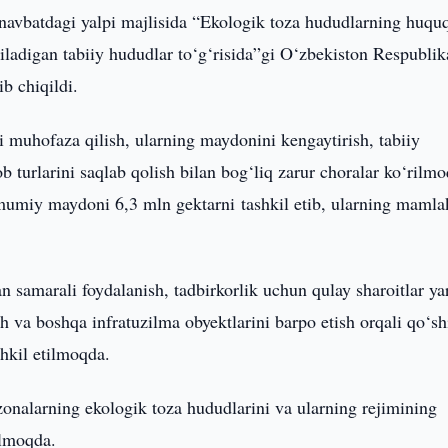
navbatdagi yalpi majlisida “Ekologik toza hududlarning huqu
ladigan tabiiy hududlar to‘g‘risida”gi O‘zbekiston Respublik
b chiqildi.
 muhofaza qilish, ularning maydonini kengaytirish, tabiiy
 turlarini saqlab qolish bilan bog‘liq zarur choralar ko‘rilmo
mumiy maydoni 6,3 mln gektarni tashkil etib, ularning mamla
n samarali foydalanish, tadbirkorlik uchun qulay sharoitlar yar
 va boshqa infratuzilma obyektlarini barpo etish orqali qo‘s
shkil etilmoqda.
zonalarning ekologik toza hududlarini va ularning rejimining
elmoqda.