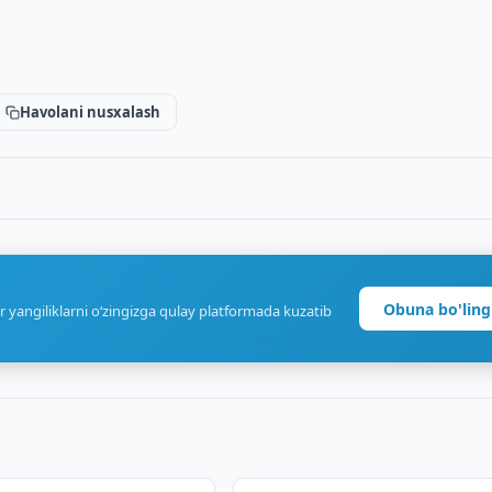
Havolani nusxalash
Obuna bo'ling
r yangiliklarni o‘zingizga qulay platformada kuzatib