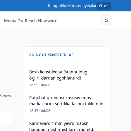
Infografika
Maxsus loyihalar
O'z
Media OutReach Newswire
SO'NGGI YANGILIKLAR
Bosh konsulxona Istanbuldagi
o‘g‘irliklardan ogohlantirdi
18:59 · 06/08
8 views
Raqobat qo‘mitasi xususiy o‘quv
markazlarini sertifikatlashni taklif qildi
18:47 · 06/08
Kannavaro 4 mln yevro maosh
haqidagi mish-mishlarni rad etdi