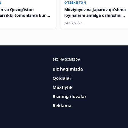
N
O‘ZBEKISTON
on va Qozog‘iston
Mirziyoyev va Japarov qoʻshma
lari ikki tomonlama kun
loyihalarni amalga oshirishni
gi masalalarni muhokama
muhokama qilishdi
24/07/2026
BIZ HAQIMIZDA
Biz haqimizda
Qoidalar
Maxfiylik
Bizning ilovalar
Reklama