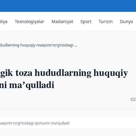
liya
Texnologiyalar
Madaniyat
Sport
Turizm
Dunyo
dudlarning huquqiy maqomi toʻgʻrisidagi …
ogik toza hududlarning huquqiy
ni maʼqulladi
·
62
qomi toʻgʻrisidagi qonunni maʼqulladi