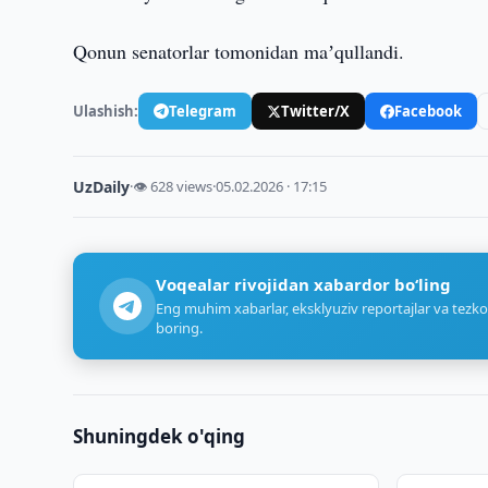
Qonun senatorlar tomonidan maʼqullandi.
Ulashish:
Telegram
Twitter/X
Facebook
UzDaily
·
👁 628 views
·
05.02.2026 · 17:15
Voqealar rivojidan xabardor bo‘ling
Eng muhim xabarlar, eksklyuziv reportajlar va tezko
boring.
Shuningdek o'qing