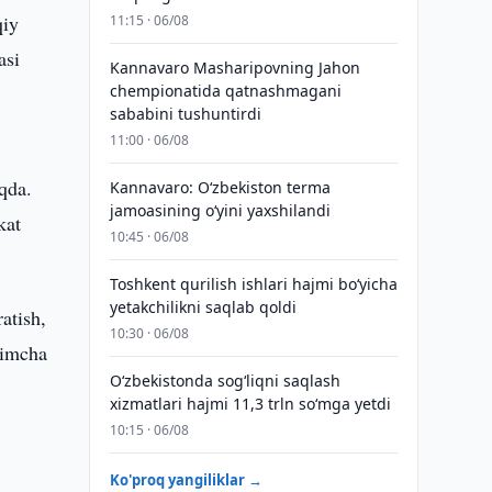
qiy
11:15 · 06/08
asi
Kannavaro Masharipovning Jahon
chempionatida qatnashmagani
sababini tushuntirdi
11:00 · 06/08
qda.
Kannavaro: O‘zbekiston terma
jamoasining o‘yini yaxshilandi
kat
10:45 · 06/08
Toshkent qurilish ishlari hajmi bo‘yicha
yetakchilikni saqlab qoldi
atish,
10:30 · 06/08
himcha
O‘zbekistonda sog‘liqni saqlash
xizmatlari hajmi 11,3 trln so‘mga yetdi
10:15 · 06/08
Ko'proq yangiliklar →