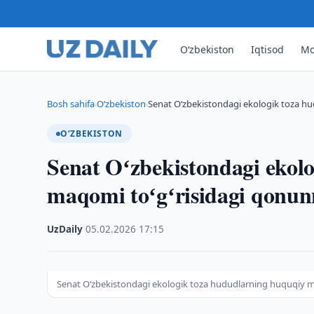
O‘zbekiston
Iqtisod
Mo
Bosh sahifa
O‘zbekiston
Senat Oʻzbekistondagi ekologik toza hu
›
›
O‘ZBEKISTON
Senat Oʻzbekistondagi ekol
maqomi toʻgʻrisidagi qonun
UzDaily
·
05.02.2026
·
17:15
Senat Oʻzbekistondagi ekologik toza hududlarning huquqiy ma