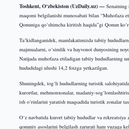
Toshkent, O‘zbekiston (UzDaily.uz) —
Senatning 
maqomi belgilanishi munosabati bilan “Muhofaza eti
Qonuniga qo‘shimcha kiritish haqida”gi Qonun ko‘ri
Taʼkidlanganidek, mamlakatimizda tabiiy hududlarni
majmualarni, o‘simlik va hayvonot dunyosining noyob
Natijada muhofaza etiladigan tabiiy hududlarning u
hududidagi ulushi 14,2 foizga yetkazilgan.
Shuningdek, tog‘li hududlarning turistik salohiyatida
kurortlar, mehmonxonalar, madaniy-sog‘lomlashtirish
ish o‘rinlarini yaratish maqsadida turistik zonalar ta
O‘z navbatida kurort tabiiy hududlar va rekreatsiya 
qonuniy asoslarini belgilash zarurati ham yuzaga k