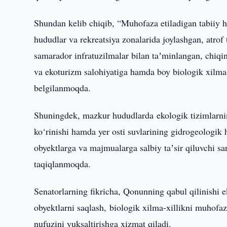
Shundan kelib chiqib, “Muhofaza etiladigan tabiiy h
hududlar va rekreatsiya zonalarida joylashgan, atrof
samarador infratuzilmalar bilan taʼminlangan, chiqind
va ekoturizm salohiyatiga hamda boy biologik xilma-
belgilanmoqda.
Shuningdek, mazkur hududlarda ekologik tizimlarning
ko‘rinishi hamda yer osti suvlarining gidrogeologik ho
obyektlarga va majmualarga salbiy taʼsir qiluvchi san
taqiqlanmoqda.
Senatorlarning fikricha, Qonunning qabul qilinishi ek
obyektlarni saqlash, biologik xilma-xillikni muhof
nufuzini yuksaltirishga xizmat qiladi.