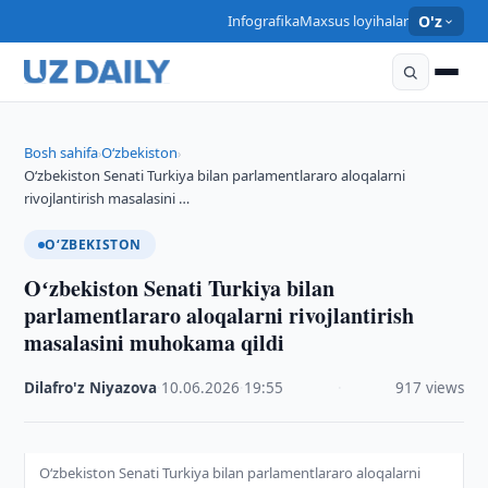
Infografika
Maxsus loyihalar
O'z
Bosh sahifa
O‘zbekiston
›
›
Oʻzbekiston Senati Turkiya bilan parlamentlararo aloqalarni
rivojlantirish masalasini …
O‘ZBEKISTON
Oʻzbekiston Senati Turkiya bilan
parlamentlararo aloqalarni rivojlantirish
masalasini muhokama qildi
Dilafro'z Niyazova
·
10.06.2026
·
19:55
·
917 views
Oʻzbekiston Senati Turkiya bilan parlamentlararo aloqalarni