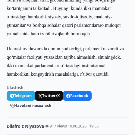
ko‘tarilganini ta’kidladi. Bugungi kunda ikki mamlakat
o‘rtasidagi hamkorlik siyosiy, savdo-iqtisodiy, madaniy-
gumanitar va boshqa sohalar qatori parlamentlararo muloqot
yo‘nalishida ham izchil rivojlanib bormoqda.
Uchrashuv davomida qonun ijodkorligi, parlament nazorati va
qo‘mitalar faoliyati yuzasidan tajriba almashish, shuningdek,
ikki mamlakat parlamentlari o‘rtasidagi institutsional
hamkorlikni kengaytirish masalalariga e’tibor qaratildi.
Ulashish:
Telegram
Twitter/X
Facebook
Havolani nusxalash
Dilafro'z Niyazova
·
👁 917 views
·
10.06.2026 · 19:55