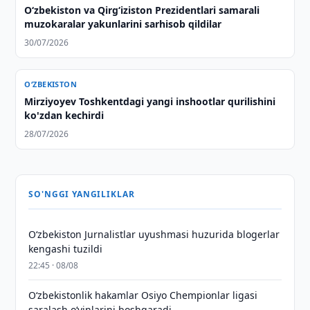
Oʻzbekiston va Qirgʻiziston Prezidentlari samarali
muzokaralar yakunlarini sarhisob qildilar
30/07/2026
O‘ZBEKISTON
Mirziyoyev Toshkentdagi yangi inshootlar qurilishini
ko'zdan kechirdi
28/07/2026
SO'NGGI YANGILIKLAR
O‘zbekiston Jurnalistlar uyushmasi huzurida blogerlar
kengashi tuzildi
22:45 · 08/08
O‘zbekistonlik hakamlar Osiyo Chempionlar ligasi
saralash o‘yinlarini boshqaradi