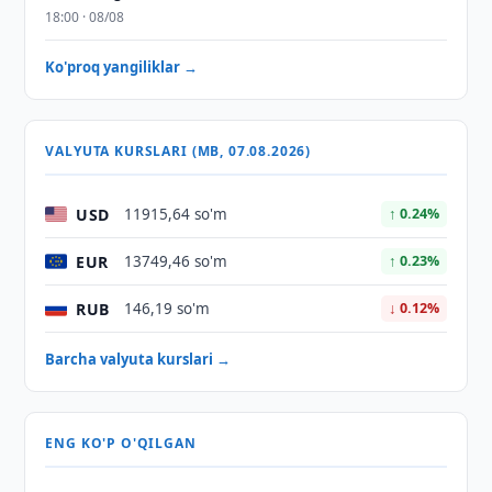
18:00 · 08/08
Ko'proq yangiliklar →
VALYUTA KURSLARI (MB, 07.08.2026)
USD
11915,64 so'm
↑ 0.24%
EUR
13749,46 so'm
↑ 0.23%
RUB
146,19 so'm
↓ 0.12%
Barcha valyuta kurslari →
ENG KO'P O'QILGAN