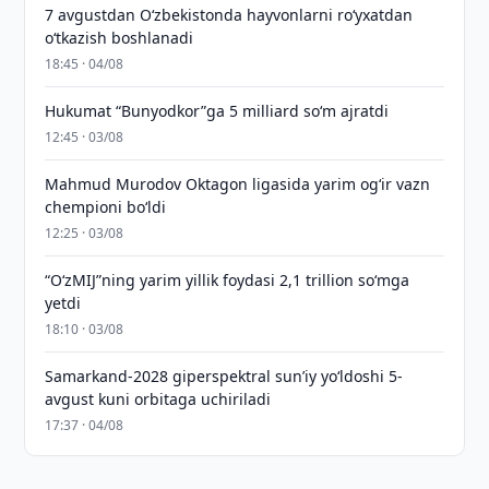
7 avgustdan O‘zbekistonda hayvonlarni ro‘yxatdan
o‘tkazish boshlanadi
18:45 · 04/08
Hukumat “Bunyodkor”ga 5 milliard so‘m ajratdi
12:45 · 03/08
Mahmud Murodov Oktagon ligasida yarim og‘ir vazn
chempioni bo‘ldi
12:25 · 03/08
“O‘zMIJ”ning yarim yillik foydasi 2,1 trillion so‘mga
yetdi
18:10 · 03/08
Samarkand-2028 giperspektral sun’iy yo‘ldoshi 5-
avgust kuni orbitaga uchiriladi
17:37 · 04/08