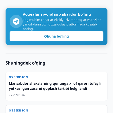
Voqealar rivojidan xabardor bo‘ling
Eng muhim xabarlar, eksklyuziv reportajlar va tezkor
yangiliklarni o‘zingizga qulay platformada kuzatib
boring.
Obuna bo'ling
Shuningdek o'qing
O‘ZBEKISTON
Mansabdor shaxslarning qonunga xilof qarori tufayli
yetkazilgan zararni qoplash tartibi belgilandi
29/07/2026
O‘ZBEKISTON