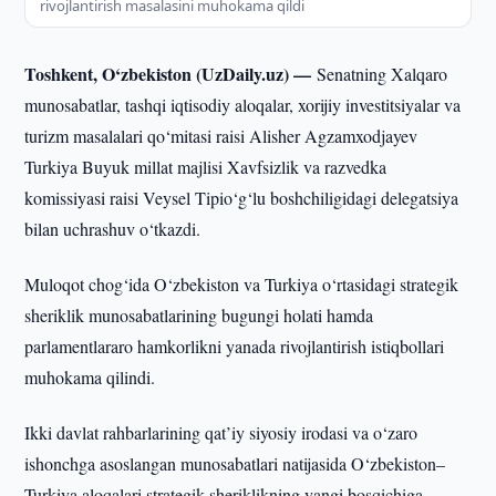
rivojlantirish masalasini muhokama qildi
Toshkent, O‘zbekiston (UzDaily.uz) —
Senatning Xalqaro
munosabatlar, tashqi iqtisodiy aloqalar, xorijiy investitsiyalar va
turizm masalalari qo‘mitasi raisi Alisher Agzamxodjayev
Turkiya Buyuk millat majlisi Xavfsizlik va razvedka
komissiyasi raisi Veysel Tipio‘g‘lu boshchiligidagi delegatsiya
bilan uchrashuv o‘tkazdi.
Muloqot chog‘ida O‘zbekiston va Turkiya o‘rtasidagi strategik
sheriklik munosabatlarining bugungi holati hamda
parlamentlararo hamkorlikni yanada rivojlantirish istiqbollari
muhokama qilindi.
Ikki davlat rahbarlarining qat’iy siyosiy irodasi va o‘zaro
ishonchga asoslangan munosabatlari natijasida O‘zbekiston–
Turkiya aloqalari strategik sheriklikning yangi bosqichiga