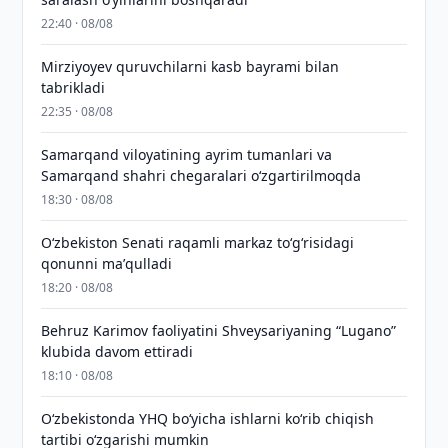
22:40 · 08/08
Mirziyoyev quruvchilarni kasb bayrami bilan
tabrikladi
22:35 · 08/08
Samarqand viloyatining ayrim tumanlari va
Samarqand shahri chegaralari oʻzgartirilmoqda
18:30 · 08/08
Oʻzbekiston Senati raqamli markaz toʻgʻrisidagi
qonunni maʼqulladi
18:20 · 08/08
Behruz Karimov faoliyatini Shveysariyaning “Lugano”
klubida davom ettiradi
18:10 · 08/08
O‘zbekistonda YHQ bo‘yicha ishlarni ko‘rib chiqish
tartibi o‘zgarishi mumkin