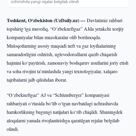
oshirishda yangi rejalar belgilab olindi
Toshkent, O‘zbekiston (UzDaily.uz) —
Davlatimiz rahbari
topshirig‘iga muvofiq, “O‘zbekneftgaz” AJda yetakchi xorijiy
kompaniyalar bilan muzokaralar olib borilmoqda.
Muloqotlarning asosiy maqsadi neft va gaz loyihalarining
samaradorligini oshirish, uglevodorodlarni qazib chiqarish
hajmini ko‘paytirish, zamonaviy boshqaruv usullarini joriy etish
va soha rivojini ta’minlashda yangi texnologiyalar, xalqaro
tajribalarni jalb qilishdan iborat.
“O‘zbekneftgaz” AJ va “Schlumberger” kompaniyasi
rahbariyati o‘rtasida bo‘lib o‘tgan navbatdagi uchrashuvda
hamkorlikning bugungi natijalari ko‘rib chiqildi. Shuningdek
aloqalarni yanada rivojlantirishga qaratilgan rejalar belgilab
olindi.