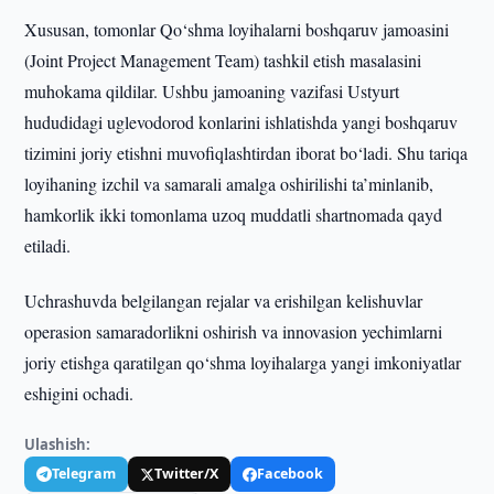
Xususan, tomonlar Qo‘shma loyihalarni boshqaruv jamoasini
(Joint Project Management Team) tashkil etish masalasini
muhokama qildilar. Ushbu jamoaning vazifasi Ustyurt
hududidagi uglevodorod konlarini ishlatishda yangi boshqaruv
tizimini joriy etishni muvofiqlashtirdan iborat bo‘ladi. Shu tariqa
loyihaning izchil va samarali amalga oshirilishi ta’minlanib,
hamkorlik ikki tomonlama uzoq muddatli shartnomada qayd
etiladi.
Uchrashuvda belgilangan rejalar va erishilgan kelishuvlar
operasion samaradorlikni oshirish va innovasion yechimlarni
joriy etishga qaratilgan qo‘shma loyihalarga yangi imkoniyatlar
eshigini ochadi.
Ulashish:
Telegram
Twitter/X
Facebook