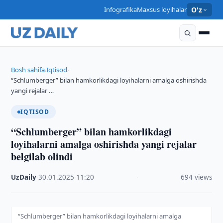
Infografika
Maxsus loyihalar
O'z
Bosh sahifa
Iqtisod
›
›
“Schlumberger” bilan hamkorlikdagi loyihalarni amalga oshirishda
yangi rejalar …
IQTISOD
“Schlumberger” bilan hamkorlikdagi
loyihalarni amalga oshirishda yangi rejalar
belgilab olindi
UzDaily
·
30.01.2025
·
11:20
·
694 views
“Schlumberger” bilan hamkorlikdagi loyihalarni amalga