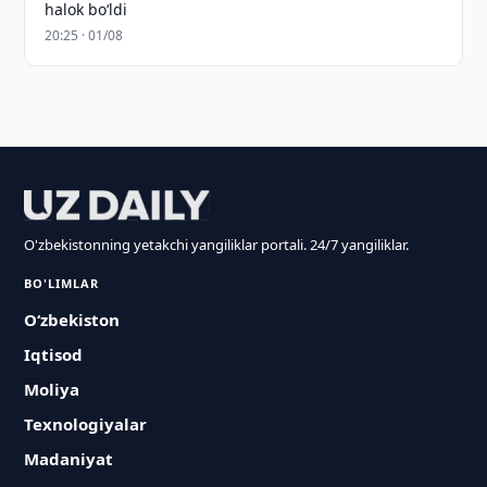
halok bo‘ldi
20:25 · 01/08
O'zbekistonning yetakchi yangiliklar portali. 24/7 yangiliklar.
BO'LIMLAR
O‘zbekiston
Iqtisod
Moliya
Texnologiyalar
Madaniyat