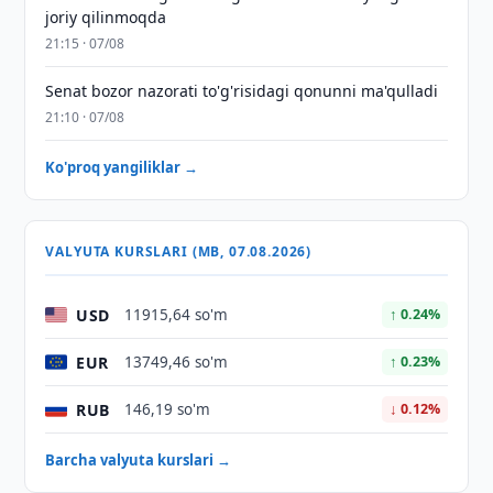
joriy qilinmoqda
21:15 · 07/08
Senat bozor nazorati to'g'risidagi qonunni ma'qulladi
21:10 · 07/08
Ko'proq yangiliklar →
VALYUTA KURSLARI (MB, 07.08.2026)
USD
11915,64 so'm
↑ 0.24%
EUR
13749,46 so'm
↑ 0.23%
RUB
146,19 so'm
↓ 0.12%
Barcha valyuta kurslari →