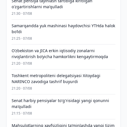
Senat pensiya tayinlash tartibiga kiritilgan
o'zgartirishlarni ma'qulladi
21:30 · 07/08
Samarqandda yuk mashinasi haydovchisi YTHda halok
bo‘ldi
21:25 · 07/08
Oʻzbekiston va JICA erkin iqtisodiy zonalarni
rivojlantirish boʻyicha hamkorlikni kengaytirmoqda
21:20 · 07/08
Toshkent metropoliteni delegatsiyasi Xitoydagi
NARINCO zavodiga tashrif buyurdi
21:20 · 07/08
Senat harbiy pensiyalar to'g'risidagi yangi qonunni
ma'qulladi
21:15 · 07/08
Mahsulotlarning xavfsizligini taʼminlashda yangi tizim