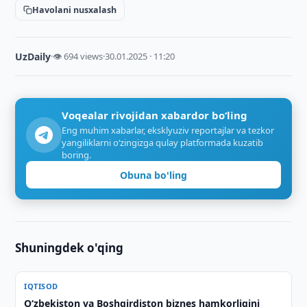
Havolani nusxalash
UzDaily
·
👁 694 views
·
30.01.2025 · 11:20
Voqealar rivojidan xabardor bo‘ling
Eng muhim xabarlar, eksklyuziv reportajlar va tezkor
yangiliklarni o‘zingizga qulay platformada kuzatib
boring.
Obuna bo'ling
Shuningdek o'qing
IQTISOD
Oʻzbekiston va Boshqirdiston biznes hamkorligini