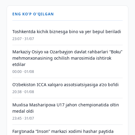
ENG KO'P O'QILGAN
Toshkentda kichik biznesga bino va yer bepul beriladi
23:07 · 31/07
Markaziy Osiyo va Ozarbayjon davlat rahbarlari “Boku”
mehmonxonasining ochilish marosimida ishtirok
etdilar
00:00 · 01/08
O‘zbekiston ICCA xalqaro assotsiatsiyasiga aʼzo bo‘ldi
20:38 · 01/08
Muxlisa Masharipova U17 jahon chempionatida oltin
medal oldi
23:45 · 31/07
Farg‘onada “Inson” markazi xodimi hashar paytida