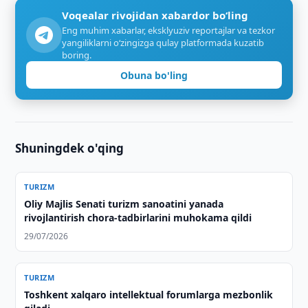
Voqealar rivojidan xabardor bo‘ling
Eng muhim xabarlar, eksklyuziv reportajlar va tezkor
yangiliklarni o‘zingizga qulay platformada kuzatib
boring.
Obuna bo'ling
Shuningdek o'qing
TURIZM
Oliy Majlis Senati turizm sanoatini yanada
rivojlantirish chora-tadbirlarini muhokama qildi
29/07/2026
TURIZM
Toshkent xalqaro intellektual forumlarga mezbonlik