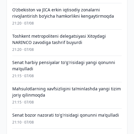
Oʻzbekiston va JICA erkin iqtisodiy zonalarni
rivojlantirish boʻyicha hamkorlikni kengaytirmoqda
21:20 · 07/08
Toshkent metropoliteni delegatsiyasi Xitoydagi
NARINCO zavodiga tashrif buyurdi
21:20 · 07/08
Senat harbiy pensiyalar to'g'risidagi yangi qonunni
ma'qulladi
21:15 · 07/08
Mahsulotlarning xavfsizligini taʼminlashda yangi tizim
joriy qilinmoqda
21:15 · 07/08
Senat bozor nazorati to'g'risidagi qonunni ma'qulladi
21:10 · 07/08