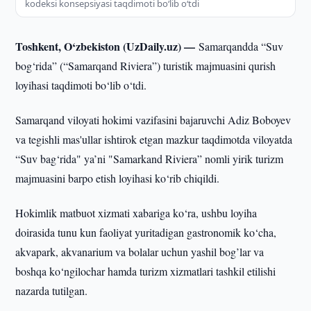
kodeksi konsepsiyasi taqdimoti bo‘lib o‘tdi
Toshkent, O‘zbekiston (UzDaily.uz) —
Samarqandda “Suv
bog‘rida” (“Samarqand Riviera”) turistik majmuasini qurish
loyihasi taqdimoti bo‘lib o‘tdi.
Samarqand viloyati hokimi vazifasini bajaruvchi Adiz Boboyev
va tegishli mas'ullar ishtirok etgan mazkur taqdimotda viloyatda
“Suv bag‘rida" ya’ni "Samarkand Riviera” nomli yirik turizm
majmuasini barpo etish loyihasi ko‘rib chiqildi.
Hokimlik matbuot xizmati xabariga ko‘ra, ushbu loyiha
doirasida tunu kun faoliyat yuritadigan gastronomik ko‘cha,
akvapark, akvanarium va bolalar uchun yashil bog’lar va
boshqa ko‘ngilochar hamda turizm xizmatlari tashkil etilishi
nazarda tutilgan.