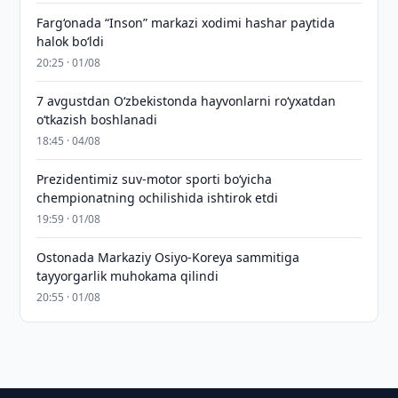
Farg‘onada “Inson” markazi xodimi hashar paytida
halok bo‘ldi
20:25 · 01/08
7 avgustdan O‘zbekistonda hayvonlarni ro‘yxatdan
o‘tkazish boshlanadi
18:45 · 04/08
Prezidentimiz suv-motor sporti bo‘yicha
chempionatning ochilishida ishtirok etdi
19:59 · 01/08
Ostonada Markaziy Osiyo-Koreya sammitiga
tayyorgarlik muhokama qilindi
20:55 · 01/08