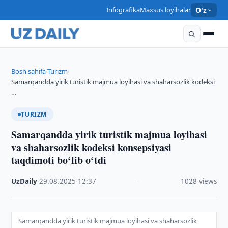
Infografika
Maxsus loyihalar
O'z
Bosh sahifa
Turizm
›
›
Samarqandda yirik turistik majmua loyihasi va shaharsozlik kodeksi
…
TURIZM
Samarqandda yirik turistik majmua loyihasi
va shaharsozlik kodeksi konsepsiyasi
taqdimoti bo‘lib o‘tdi
UzDaily
·
29.08.2025
·
12:37
·
1028 views
Samarqandda yirik turistik majmua loyihasi va shaharsozlik