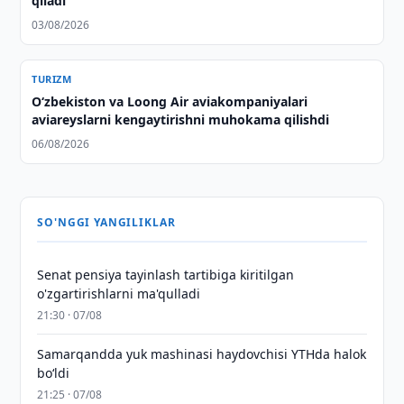
qiladi
03/08/2026
TURIZM
Oʻzbekiston va Loong Air aviakompaniyalari
aviareyslarni kengaytirishni muhokama qilishdi
06/08/2026
SO'NGGI YANGILIKLAR
Senat pensiya tayinlash tartibiga kiritilgan
o'zgartirishlarni ma'qulladi
21:30 · 07/08
Samarqandda yuk mashinasi haydovchisi YTHda halok
bo‘ldi
21:25 · 07/08