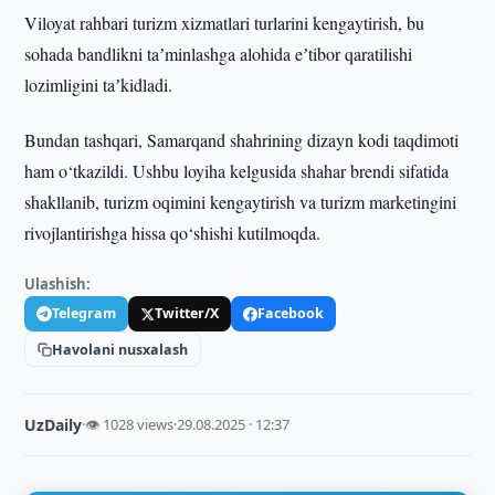
Viloyat rahbari turizm xizmatlari turlarini kengaytirish, bu
sohada bandlikni taʼminlashga alohida eʼtibor qaratilishi
lozimligini taʼkidladi.
Bundan tashqari, Samarqand shahrining dizayn kodi taqdimoti
ham o‘tkazildi. Ushbu loyiha kelgusida shahar brendi sifatida
shakllanib, turizm oqimini kengaytirish va turizm marketingini
rivojlantirishga hissa qo‘shishi kutilmoqda.
Ulashish:
Telegram
Twitter/X
Facebook
Havolani nusxalash
UzDaily
·
👁 1028 views
·
29.08.2025 · 12:37