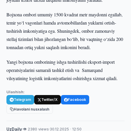
Bojxona ombori umumiy 1500 kvadrat metr maydonni egallab,
temir yo‘l vagonlari hamda avtomobillardan yuklarni ortish-
tushirish imkoniyatiga ega. Shuningdek, ombor zamonaviy
stellaj tizimlari bilan jihozlangan bo‘lib, bir vaqtning o‘zida 200
tonnadan ortiq yukni saqlash imkonini beradi.
Yangi bojxona omborining ishga tushirilishi eksport-import
operatsiyalarini samarali tashkil etish va Samarqand
viloyatining logistik imkoniyatlarini oshirishga xizmat qiladi.
Ulashish:
Telegram
Twitter/X
Facebook
Havolani nusxalash
UzDaily
·
👁 2380 views
·
30.12.2025 · 12:50