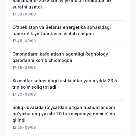
Samarkand-2028 sunʼiy yo‘ldoshi orbitadan ilk
suratni uzatdi
17:50 · 08/08
Oʻzbekiston va Belarus energetika sohasidagi
hamkorlik yoʻl xaritasini ishlab chiqadi
17:45 · 08/08
Omonatlarni kafolatlash agentligi Regnology
qarorlarini ko'rib chiqmoqda
17:35 · 08/08
Xizmatlar sohasidagi tashkilotlar yarim yilda 23,5
trln so‘m soliq to‘ladi
17:30 · 08/08
Soliq ilovasida ro'yxatdan o'tgan tushumlar soni
bo'yicha eng yaxshi 20 ta kompaniya nomi e'lon
qilindi
12:55 · 08/08