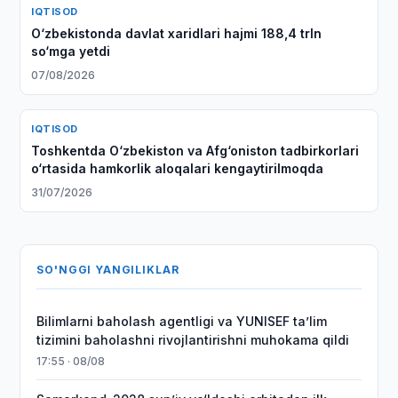
IQTISOD
O‘zbekistonda davlat xaridlari hajmi 188,4 trln
so‘mga yetdi
07/08/2026
IQTISOD
Toshkentda O‘zbekiston va Afg‘oniston tadbirkorlari
o‘rtasida hamkorlik aloqalari kengaytirilmoqda
31/07/2026
SO'NGGI YANGILIKLAR
Bilimlarni baholash agentligi va YUNISEF taʼlim
tizimini baholashni rivojlantirishni muhokama qildi
17:55 · 08/08