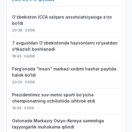
O‘zbekiston ICCA xalqaro assotsiatsiyasiga aʼzo
bo‘ldi
20:38 · 01/08
7 avgustdan O‘zbekistonda hayvonlarni ro‘yxatdan
o‘tkazish boshlanadi
18:45 · 04/08
Farg‘onada “Inson” markazi xodimi hashar paytida
halok bo‘ldi
20:25 · 01/08
Prezidentimiz suv-motor sporti bo‘yicha
chempionatning ochilishida ishtirok etdi
19:59 · 01/08
Ostonada Markaziy Osiyo-Koreya sammitiga
tayyorgarlik muhokama qilindi