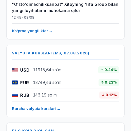
"O'zto'qimachiliksanoat" Xitoyning Yifa Group bilan
yangi loyihalarni muhokama qildi
12:45 · 08/08
Ko'proq yangiliklar →
VALYUTA KURSLARI (MB, 07.08.2026)
USD
11915,64 so'm
↑ 0.24%
EUR
13749,46 so'm
↑ 0.23%
RUB
146,19 so'm
↓ 0.12%
Barcha valyuta kurslari →
ENG KO'P O'QILGAN