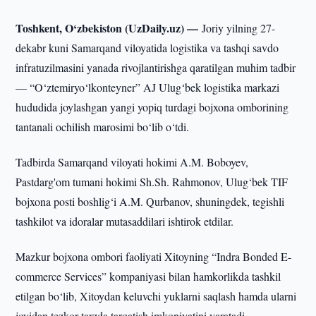
Toshkent, O‘zbekiston (UzDaily.uz) —
Joriy yilning 27-
dekabr kuni Samarqand viloyatida logistika va tashqi savdo
infratuzilmasini yanada rivojlantirishga qaratilgan muhim tadbir
— “O‘ztemiryo‘lkonteyner” AJ Ulug‘bek logistika markazi
hududida joylashgan yangi yopiq turdagi bojxona omborining
tantanali ochilish marosimi bo‘lib o‘tdi.
Tadbirda Samarqand viloyati hokimi A.M. Boboyev,
Pastdarg'om tumani hokimi Sh.Sh. Rahmonov, Ulug‘bek TIF
bojxona posti boshlig‘i A.M. Qurbanov, shuningdek, tegishli
tashkilot va idoralar mutasaddilari ishtirok etdilar.
Mazkur bojxona ombori faoliyati Xitoyning “Indra Bonded E-
commerce Services” kompaniyasi bilan hamkorlikda tashkil
etilgan bo‘lib, Xitoydan keluvchi yuklarni saqlash hamda ularni
joyidan tezkor tarzda tarqatish imkoniyatini yaratadi.