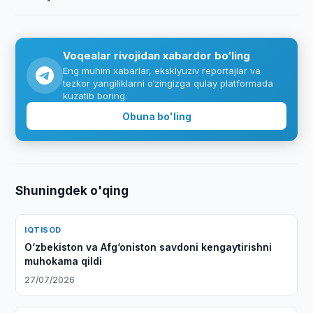
Voqealar rivojidan xabardor bo‘ling
Eng muhim xabarlar, eksklyuziv reportajlar va
tezkor yangiliklarni o‘zingizga qulay platformada
kuzatib boring.
Obuna bo'ling
Shuningdek o'qing
IQTISOD
O‘zbekiston va Afg‘oniston savdoni kengaytirishni
muhokama qildi
27/07/2026