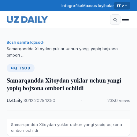
Infografika
Maxsus loyihalar
O'z
Bosh sahifa
Iqtisod
›
›
Samarqandda Xitoydan yuklar uchun yangi yopiq bojxona
ombori …
IQTISOD
Samarqandda Xitoydan yuklar uchun yangi
yopiq bojxona ombori ochildi
UzDaily
·
30.12.2025
·
12:50
·
2380 views
Samarqandda Xitoydan yuklar uchun yangi yopiq bojxona
ombori ochildi