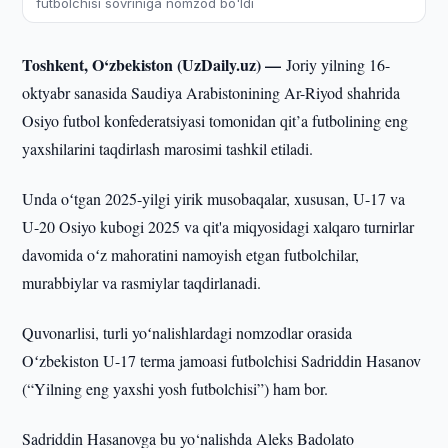
futbolchisi sovriniga nomzod bo'ldi
Toshkent, O‘zbekiston (UzDaily.uz) —
Joriy yilning 16-
oktyabr sanasida Saudiya Arabistonining Ar-Riyod shahrida
Osiyo futbol konfederatsiyasi tomonidan qit’a futbolining eng
yaxshilarini taqdirlash marosimi tashkil etiladi.
Unda oʻtgan 2025-yilgi yirik musobaqalar, xususan, U-17 va
U-20 Osiyo kubogi 2025 va qit'a miqyosidagi xalqaro turnirlar
davomida oʻz mahoratini namoyish etgan futbolchilar,
murabbiylar va rasmiylar taqdirlanadi.
Quvonarlisi, turli yoʻnalishlardagi nomzodlar orasida
Oʻzbekiston U-17 terma jamoasi futbolchisi Sadriddin Hasanov
(“Yilning eng yaxshi yosh futbolchisi”) ham bor.
Sadriddin Hasanovga bu yo‘nalishda Aleks Badolato