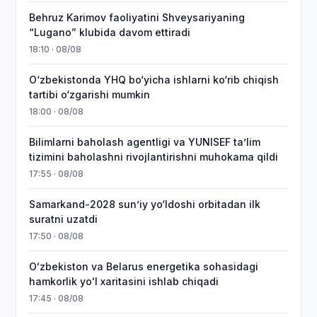
Behruz Karimov faoliyatini Shveysariyaning
“Lugano” klubida davom ettiradi
18:10 · 08/08
O‘zbekistonda YHQ bo‘yicha ishlarni ko‘rib chiqish
tartibi o‘zgarishi mumkin
18:00 · 08/08
Bilimlarni baholash agentligi va YUNISEF taʼlim
tizimini baholashni rivojlantirishni muhokama qildi
17:55 · 08/08
Samarkand-2028 sunʼiy yo‘ldoshi orbitadan ilk
suratni uzatdi
17:50 · 08/08
Oʻzbekiston va Belarus energetika sohasidagi
hamkorlik yoʻl xaritasini ishlab chiqadi
17:45 · 08/08