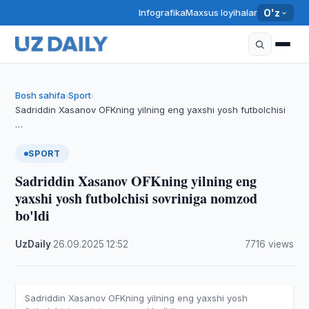
Infografika
Maxsus loyihalar
O'z
Bosh sahifa
Sport
›
›
Sadriddin Xasanov OFKning yilning eng yaxshi yosh futbolchisi
…
SPORT
Sadriddin Xasanov OFKning yilning eng
yaxshi yosh futbolchisi sovriniga nomzod
bo'ldi
UzDaily
·
26.09.2025
·
12:52
·
7716 views
Sadriddin Xasanov OFKning yilning eng yaxshi yosh