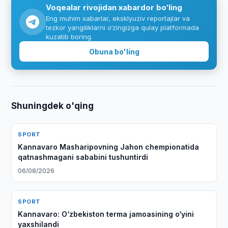
Voqealar rivojidan xabardor bo‘ling
Eng muhim xabarlar, eksklyuziv reportajlar va
tezkor yangiliklarni o‘zingizga qulay platformada
kuzatib boring.
Obuna bo'ling
Shuningdek o'qing
SPORT
Kannavaro Masharipovning Jahon chempionatida
qatnashmagani sababini tushuntirdi
06/08/2026
SPORT
Kannavaro: O‘zbekiston terma jamoasining o‘yini
yaxshilandi