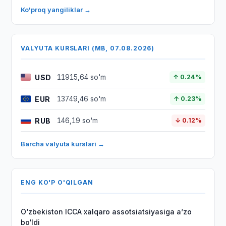
Ko'proq yangiliklar →
VALYUTA KURSLARI (MB, 07.08.2026)
USD
11915,64 so'm
↑ 0.24%
EUR
13749,46 so'm
↑ 0.23%
RUB
146,19 so'm
↓ 0.12%
Barcha valyuta kurslari →
ENG KO'P O'QILGAN
O‘zbekiston ICCA xalqaro assotsiatsiyasiga aʼzo
bo‘ldi