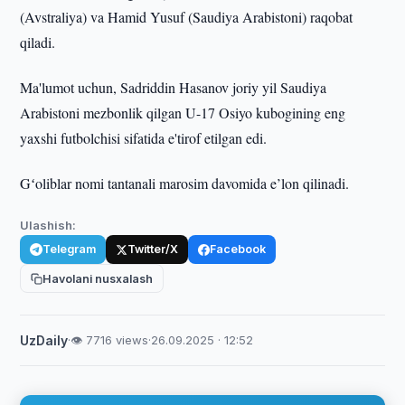
(Avstraliya) va Hamid Yusuf (Saudiya Arabistoni) raqobat
qiladi.
Ma'lumot uchun, Sadriddin Hasanov joriy yil Saudiya
Arabistoni mezbonlik qilgan U-17 Osiyo kubogining eng
yaxshi futbolchisi sifatida e'tirof etilgan edi.
Gʻoliblar nomi tantanali marosim davomida e’lon qilinadi.
Ulashish:
Telegram
Twitter/X
Facebook
Havolani nusxalash
UzDaily
·
👁 7716 views
·
26.09.2025 · 12:52