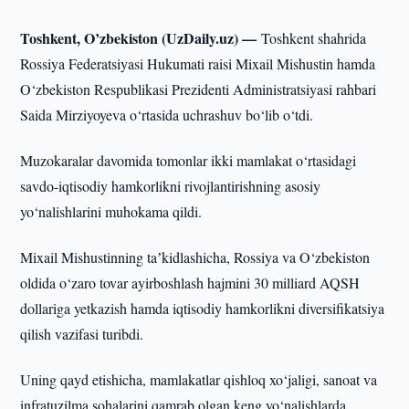
Toshkent, O’zbekiston (UzDaily.uz) —
Toshkent shahrida
Rossiya Federatsiyasi Hukumati raisi Mixail Mishustin hamda
O‘zbekiston Respublikasi Prezidenti Administratsiyasi rahbari
Saida Mirziyoyeva o‘rtasida uchrashuv bo‘lib o‘tdi.
Muzokaralar davomida tomonlar ikki mamlakat o‘rtasidagi
savdo-iqtisodiy hamkorlikni rivojlantirishning asosiy
yo‘nalishlarini muhokama qildi.
Mixail Mishustinning taʼkidlashicha, Rossiya va O‘zbekiston
oldida o‘zaro tovar ayirboshlash hajmini 30 milliard AQSH
dollariga yetkazish hamda iqtisodiy hamkorlikni diversifikatsiya
qilish vazifasi turibdi.
Uning qayd etishicha, mamlakatlar qishloq xo‘jaligi, sanoat va
infratuzilma sohalarini qamrab olgan keng yo‘nalishlarda