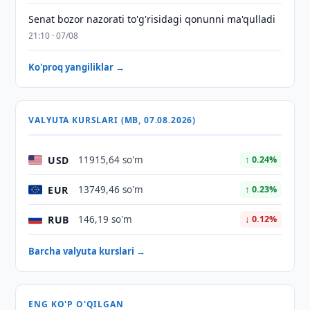
Senat bozor nazorati to'g'risidagi qonunni ma'qulladi
21:10 · 07/08
Ko'proq yangiliklar →
VALYUTA KURSLARI (MB, 07.08.2026)
USD
11915,64 so'm
↑ 0.24%
EUR
13749,46 so'm
↑ 0.23%
RUB
146,19 so'm
↓ 0.12%
Barcha valyuta kurslari →
ENG KO'P O'QILGAN