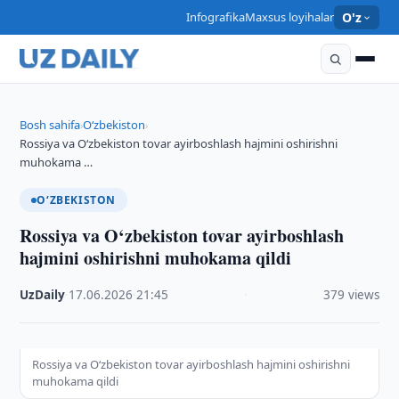
Infografika
Maxsus loyihalar
O'z
Bosh sahifa
O‘zbekiston
›
›
Rossiya va O‘zbekiston tovar ayirboshlash hajmini oshirishni
muhokama …
O‘ZBEKISTON
Rossiya va O‘zbekiston tovar ayirboshlash
hajmini oshirishni muhokama qildi
UzDaily
·
17.06.2026
·
21:45
·
379 views
Rossiya va O‘zbekiston tovar ayirboshlash hajmini oshirishni
muhokama qildi