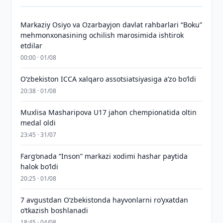
Markaziy Osiyo va Ozarbayjon davlat rahbarlari “Boku”
mehmonxonasining ochilish marosimida ishtirok
etdilar
00:00 · 01/08
O‘zbekiston ICCA xalqaro assotsiatsiyasiga aʼzo bo‘ldi
20:38 · 01/08
Muxlisa Masharipova U17 jahon chempionatida oltin
medal oldi
23:45 · 31/07
Farg‘onada “Inson” markazi xodimi hashar paytida
halok bo‘ldi
20:25 · 01/08
7 avgustdan O‘zbekistonda hayvonlarni ro‘yxatdan
o‘tkazish boshlanadi
18:45 · 04/08