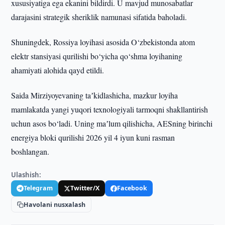
xususiyatiga ega ekanini bildirdi. U mavjud munosabatlar
darajasini strategik sheriklik namunasi sifatida baholadi.
Shuningdek, Rossiya loyihasi asosida O‘zbekistonda atom
elektr stansiyasi qurilishi bo‘yicha qo‘shma loyihaning
ahamiyati alohida qayd etildi.
Saida Mirziyoyevaning taʼkidlashicha, mazkur loyiha
mamlakatda yangi yuqori texnologiyali tarmoqni shakllantirish
uchun asos bo‘ladi. Uning maʼlum qilishicha, AESning birinchi
energiya bloki qurilishi 2026 yil 4 iyun kuni rasman
boshlangan.
Ulashish:
Telegram
Twitter/X
Facebook
Havolani nusxalash