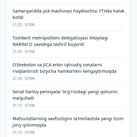
Samarqandda yuk mashinasi haydovchisi YTHda halok
bo‘ldi
21:25 · 07/08
Toshkent metropoliteni delegatsiyasi Xitoydagi
NARINCO zavodiga tashrif buyurdi
21:20 · 07/08
Oʻzbekiston va JICA erkin iqtisodiy zonalarni
rivojlantirish boʻyicha hamkorlikni kengaytirmoqda
21:20 · 07/08
Senat harbiy pensiyalar to'g'risidagi yangi qonunni
ma'qulladi
21:15 · 07/08
Mahsulotlarning xavfsizligini taʼminlashda yangi tizim
joriy qilinmoqda
21:15 · 07/08