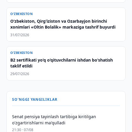
O‘ZBEKISTON
O‘zbekiston, Qirg‘iziston va Ozarbayjon birinchi
xonimlari «Oltin Bolalik» markaziga tashrif buyurdi
31/07/2026
O‘ZBEKISTON
B2 sertifikati yo‘q o‘qituvchilarni ishdan bo‘shatish
taklif etildi
29/07/2026
SO'NGGI YANGILIKLAR
Senat pensiya tayinlash tartibiga kiritilgan
o'zgartirishlarni ma'qulladi
21:30 · 07/08