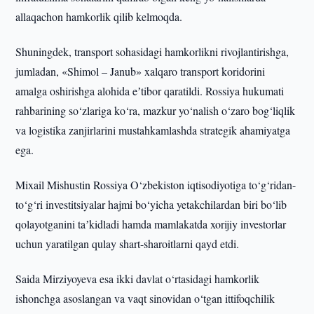
allaqachon hamkorlik qilib kelmoqda.
Shuningdek, transport sohasidagi hamkorlikni rivojlantirishga,
jumladan, «Shimol – Janub» xalqaro transport koridorini
amalga oshirishga alohida eʼtibor qaratildi. Rossiya hukumati
rahbarining so‘zlariga ko‘ra, mazkur yo‘nalish o‘zaro bog‘liqlik
va logistika zanjirlarini mustahkamlashda strategik ahamiyatga
ega.
Mixail Mishustin Rossiya O‘zbekiston iqtisodiyotiga to‘g‘ridan-
to‘g‘ri investitsiyalar hajmi bo‘yicha yetakchilardan biri bo‘lib
qolayotganini taʼkidladi hamda mamlakatda xorijiy investorlar
uchun yaratilgan qulay shart-sharoitlarni qayd etdi.
Saida Mirziyoyeva esa ikki davlat o‘rtasidagi hamkorlik
ishonchga asoslangan va vaqt sinovidan o‘tgan ittifoqchilik