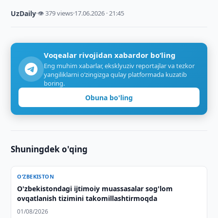
UzDaily
·
👁 379 views
·
17.06.2026 · 21:45
Voqealar rivojidan xabardor bo‘ling
Eng muhim xabarlar, eksklyuziv reportajlar va tezkor
yangiliklarni o‘zingizga qulay platformada kuzatib
boring.
Obuna bo'ling
Shuningdek o'qing
O‘ZBEKISTON
O'zbekistondagi ijtimoiy muassasalar sog'lom
ovqatlanish tizimini takomillashtirmoqda
01/08/2026