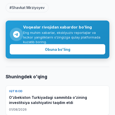
#Shavkat Mirziyoyev
Voqealar rivojidan xabardor bo‘ling
Eng muhim xabarlar, eksklyuziv reportajlar va
tezkor yangiliklarni o‘zingizga qulay platformada
kuzatib boring.
Obuna bo'ling
Shuningdek o'qing
IQTISOD
Oʻzbekiston Turkiyadagi sammitda oʻzining
investitsiya salohiyatini taqdim etdi
01/08/2026