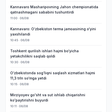
Kannavaro Masharipovning Jahon chempionatida
qatnashmagani sababini tushuntirdi
11:00 · 06/08
Kannavaro: O‘zbekiston terma jamoasining o‘yini
yaxshilandi
10:45 · 06/08
Toshkent qurilish ishlari hajmi bo‘yicha
yetakchilikni saqlab qoldi
10:30 · 06/08
O‘zbekistonda sog‘liqni saqlash xizmatlari hajmi
11,3 trln so‘mga yetdi
10:15 · 06/08
Mirziyoyev go'sht va sut ishlab chiqarishni
ko'paytirishni buyurdi
10:11 · 06/08