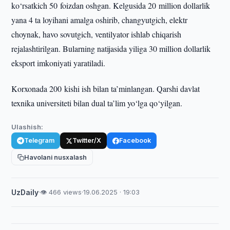
ko‘rsatkich 50 foizdan oshgan. Kelgusida 20 million dollarlik
yana 4 ta loyihani amalga oshirib, changyutgich, elektr
choynak, havo sovutgich, ventilyator ishlab chiqarish
rejalashtirilgan. Bularning natijasida yiliga 30 million dollarlik
eksport imkoniyati yaratiladi.
Korxonada 200 kishi ish bilan ta’minlangan. Qarshi davlat
texnika universiteti bilan dual ta’lim yo‘lga qo‘yilgan.
Ulashish:
Telegram
Twitter/X
Facebook
Havolani nusxalash
UzDaily
·
👁 466 views
·
19.06.2025 · 19:03