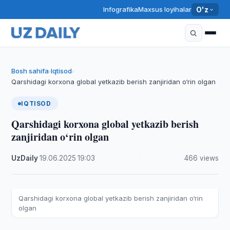
Infografika
Maxsus loyihalar
O'z
Bosh sahifa
Iqtisod
›
›
Qarshidagi korxona global yetkazib berish zanjiridan o‘rin olgan
IQTISOD
Qarshidagi korxona global yetkazib berish
zanjiridan o‘rin olgan
UzDaily
·
19.06.2025
·
19:03
·
466 views
Qarshidagi korxona global yetkazib berish zanjiridan o‘rin
olgan