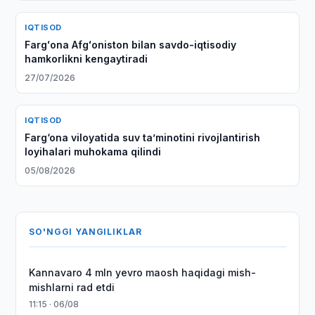
IQTISOD
Fargʻona Afgʻoniston bilan savdo-iqtisodiy
hamkorlikni kengaytiradi
27/07/2026
IQTISOD
Farg‘ona viloyatida suv taʼminotini rivojlantirish
loyihalari muhokama qilindi
05/08/2026
SO'NGGI YANGILIKLAR
Kannavaro 4 mln yevro maosh haqidagi mish-
mishlarni rad etdi
11:15 · 06/08