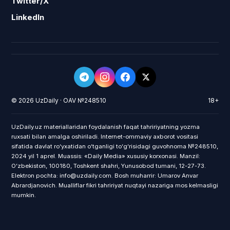
Twitter/X
LinkedIn
© 2026 UzDaily · OAV №248510
18+
UzDaily.uz materiallaridan foydalanish faqat tahririyatning yozma
ruxsati bilan amalga oshiriladi. Internet-ommaviy axborot vositasi
sifatida davlat roʻyxatidan oʻtganligi toʻgʻrisidagi guvohnoma №248510,
2024 yil 1 aprel. Muassis: «Daily Media» xususiy korxonasi. Manzil:
Oʻzbekiston, 100180, Toshkent shahri, Yunusobod tumani, 12-27-73.
Elektron pochta: info@uzdaily.com. Bosh muharrir: Umarov Anvar
Abrardjanovich. Mualliflar fikri tahririyat nuqtayi nazariga mos kelmasligi
mumkin.