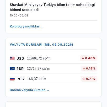
Shavkat Mirziyoyev Turkiya bilan taʼlim sohasidagi
bitimni tasdiqladi
10:00 · 06/08
Ko'proq yangiliklar →
VALYUTA KURSLARI (MB, 06.08.2026)
USD
11886,72 so'm
↓ 0.46%
EUR
13717,27 so'm
↓ 0.19%
RUB
146,37 so'm
↓ 0.71%
Barcha valyuta kurslari →