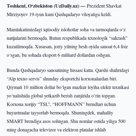
Toshkent, O‘zbekiston (UzDaily.uz) —
Prezident Shavkat
Mirziyoyev 19-iyun kuni Qashqadaryo viloyatiga keldi.
Mamlakatimizdagi iqtisodiy islohotlar soha va tarmoqlarda o‘z
natijalarini bermoqda. Butun respublikada texnologik “sakrash”
kuzatilmoqda. Xususan, joriy yilning besh oyida sanoat 6,4 foiz
o‘sgan, bu sohada eksport 6 milliard dollardan oshgan.
Bunda Qashqadaryo sanoatining hissasi katta. Qarshi shahridagi
“Alp texno servis” shunday eksportchi korxonalardan biri.
Qiymati 10 million dollar bo‘lgan mazkur loyiha elektr texnikasi
yo‘nalishida global yetkazib berish zanjirida o‘rin topgan.
Korxona xorijiy “TSL”, “HOFFMANN” brendlari uchun
buyurtmalar tayyorlab bermoqda. Shuningdek, mahalliy
SMART brendiga asos solingan. Shu nomlar ostida yiliga 500
ming donagacha televizor va elektron platalar ishlab