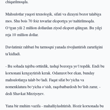
chiqarilmoqda.
Mahsulotlar yuqori texnologik, sifati va dizayni bozor talabiga
mos. Shu bois 70 foiz tovarlar eksportga yo‘naltirilmoqda.
O‘tgan yili 2 million dollardan ziyod eksport qilingan. Bu yilgi
reja 10 million dollar.
Davlatimiz rahbari bu tarmoqni yanada rivojlantirish zarurligini
ta’kidladi.
- Bu sohada tajriba orttirdik, tashqi bozorga yo‘l topdik. Endi bu
korxonani kengaytirish kerak. Odamzot bor ekan, bunday
mahsulotlarga talab bo‘ladi. Faqat sifat bo‘yicha va
nomenklatura bo‘yicha o‘sish, raqobatbardosh bo‘lish zarur, -
dedi Shavkat Mirziyoyev.
Yana bir muhim vazifa - mahalliylashtirish. Hozir korxonada bu