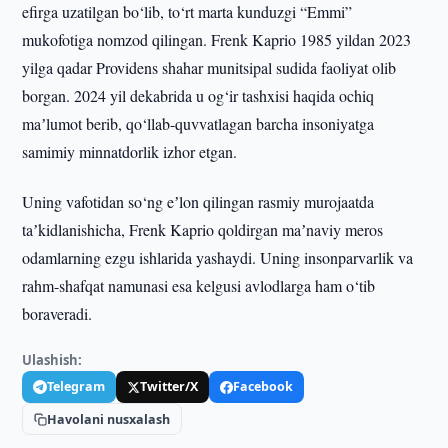
efirga uzatilgan bo‘lib, to‘rt marta kunduzgi “Emmi”
mukofotiga nomzod qilingan. Frenk Kaprio 1985 yildan 2023
yilga qadar Providens shahar munitsipal sudida faoliyat olib
borgan. 2024 yil dekabrida u og‘ir tashxisi haqida ochiq
maʼlumot berib, qo‘llab-quvvatlagan barcha insoniyatga
samimiy minnatdorlik izhor etgan.
Uning vafotidan so‘ng eʼlon qilingan rasmiy murojaatda
taʼkidlanishicha, Frenk Kaprio qoldirgan maʼnaviy meros
odamlarning ezgu ishlarida yashaydi. Uning insonparvarlik va
rahm-shafqat namunasi esa kelgusi avlodlarga ham o‘tib
boraveradi.
Ulashish:
Telegram
Twitter/X
Facebook
Havolani nusxalash