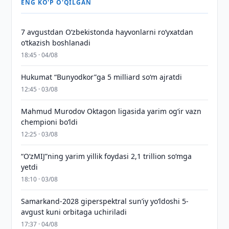
ENG KO'P O'QILGAN
7 avgustdan O‘zbekistonda hayvonlarni ro‘yxatdan
o‘tkazish boshlanadi
18:45 · 04/08
Hukumat “Bunyodkor”ga 5 milliard so‘m ajratdi
12:45 · 03/08
Mahmud Murodov Oktagon ligasida yarim og‘ir vazn
chempioni bo‘ldi
12:25 · 03/08
“O‘zMIJ”ning yarim yillik foydasi 2,1 trillion so‘mga
yetdi
18:10 · 03/08
Samarkand-2028 giperspektral sun’iy yo‘ldoshi 5-
avgust kuni orbitaga uchiriladi
17:37 · 04/08