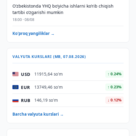
O‘zbekistonda YHQ bo‘yicha ishlarni ko‘rib chiqish
tartibi o‘zgarishi mumkin
18:00 · 08/08
Ko'proq yangiliklar →
VALYUTA KURSLARI (MB, 07.08.2026)
USD
11915,64 so'm
↑ 0.24%
EUR
13749,46 so'm
↑ 0.23%
RUB
146,19 so'm
↓ 0.12%
Barcha valyuta kurslari →