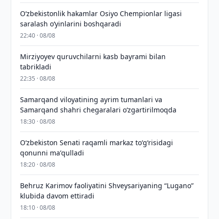
O‘zbekistonlik hakamlar Osiyo Chempionlar ligasi
saralash o‘yinlarini boshqaradi
22:40 · 08/08
Mirziyoyev quruvchilarni kasb bayrami bilan
tabrikladi
22:35 · 08/08
Samarqand viloyatining ayrim tumanlari va
Samarqand shahri chegaralari oʻzgartirilmoqda
18:30 · 08/08
Oʻzbekiston Senati raqamli markaz toʻgʻrisidagi
qonunni maʼqulladi
18:20 · 08/08
Behruz Karimov faoliyatini Shveysariyaning “Lugano”
klubida davom ettiradi
18:10 · 08/08