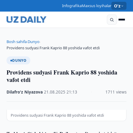
Infografika
Maxsus loyihalar
O'z
Bosh sahifa
Dunyo
›
›
Providens sudyasi Frank Kaprio 88 yoshida vafot etdi
DUNYO
Providens sudyasi Frank Kaprio 88 yoshida
vafot etdi
Dilafro'z Niyazova
·
21.08.2025
·
21:13
·
1711 views
Providens sudyasi Frank Kaprio 88 yoshida vafot etdi