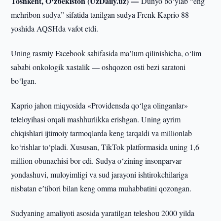
Toshkent, O‘zbekiston (UzDaily.uz) —
Dunyo bo‘ylab “eng
mehribon sudya” sifatida tanilgan sudya Frenk Kaprio 88
yoshida AQSHda vafot etdi.
Uning rasmiy Facebook sahifasida maʼlum qilinishicha, o‘lim
sababi onkologik xastalik — oshqozon osti bezi saratoni
bo‘lgan.
Kaprio jahon miqyosida «Providensda qo‘lga olinganlar»
teleloyihasi orqali mashhurlikka erishgan. Uning ayrim
chiqishlari ijtimoiy tarmoqlarda keng tarqaldi va millionlab
ko‘rishlar to‘pladi. Xususan, TikTok platformasida uning 1,6
million obunachisi bor edi. Sudya o‘zining insonparvar
yondashuvi, muloyimligi va sud jarayoni ishtirokchilariga
nisbatan eʼtibori bilan keng omma muhabbatini qozongan.
Sudyaning amaliyoti asosida yaratilgan teleshou 2000 yilda