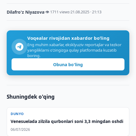
Dilafro'z Niyazova
·
👁 1711 views
·
21.08.2025 · 21:13
Voqealar rivojidan xabardor bo‘ling
Eng muhim xabarlar, eksklyuziv reportajlar va tezkor
yangiliklarni o‘zingizga qulay platformada kuzatib
boring.
Obuna bo'ling
Shuningdek o'qing
DUNYO
Venesuelada zilzila qurbonlari soni 3,3 mingdan oshdi
06/07/2026