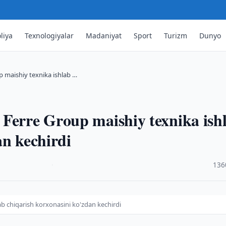
liya
Texnologiyalar
Madaniyat
Sport
Turizm
Dunyo
 maishiy texnika ishlab …
 Ferre Group maishiy texnika ish
an kechirdi
·
136
b chiqarish korxonasini ko'zdan kechirdi