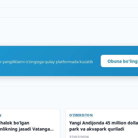
Obuna bo'ling
r yangiliklarni o‘zingizga qulay platformada kuzatib
N
O‘ZBEKISTON
 halok bo‘lgan
Yangi Andijonda 45 million doll
nlikning jasadi Vatanga
park va akvapark quriladi
i
27/07/2026