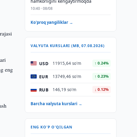
hamkorligini kengaytirmoqda
10:40 · 08/08
Ko'proq yangiliklar →
rajasi
VALYUTA KURSLARI (MB, 07.08.2026)
ari
USD
11915,64 so'm
↑ 0.24%
ng eng
EUR
13749,46 so'm
↑ 0.23%
RUB
146,19 so'm
↓ 0.12%
Barcha valyuta kurslari →
ash
ENG KO'P O'QILGAN