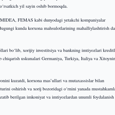
ko‘rsatkich yil sayin oshib bormoqda.
 MIDEA, FEMAS kabi dunyodagi yetakchi kompaniyalar
 Bugungi kunda korxona mahsulotlarining mahalliylashtirish da
i bo‘lib, xorijiy investitsiya va bankning imtiyozlari kreditl
lab chiqarish uskunalari Germaniya, Turkiya, Italiya va Xitoyni
onini kuzatdi, korxona mas’ullari va mutaxassislar bilan
 turini oshirish va xorij bozoridagi o‘rnini yanada mustahkaml
aratib berilgan imkoniyat va imtiyozlardan unumli foydalanish