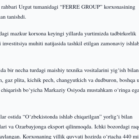
z rahbari Urgut tumanidagi “FERRE GROUP” korxonasining
lan tanishdi.
agi mazkur korxona keyingi yillarda yurtimizda tadbirkorlik
 investitsiya muhiti natijasida tashkil etilgan zamonaviy ishla
da bir necha turdagi maishiy texnika vositalarini yig‘ish bilan
h, gaz plita, kichik pech, changyutkich va dudburon, boshqa 
b chiqarish bo‘yicha Markaziy Osiyoda mustahkam o‘ringa ega
stida “O‘zbekistonda ishlab chiqarilgan” yorlig‘i bilan
lari va Ozarbayjonga eksport qilinmoqda. Ichki bozordagi raq
langan. Korxonaning yillik quvvati hozirda o‘rtacha 440 mil