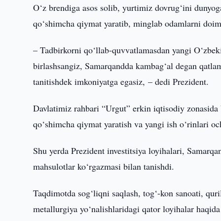
O‘z brendiga asos solib, yurtimiz dovrug‘ini dunyoga
qo‘shimcha qiymat yaratib, minglab odamlarni doi
– Tadbirkorni qo‘llab-quvvatlamasdan yangi O‘zbekis
birlashsangiz, Samarqandda kambag‘al degan qatlam
tanitishdek imkoniyatga egasiz, – dedi Prezident.
Davlatimiz rahbari “Urgut” erkin iqtisodiy zonasida b
qo‘shimcha qiymat yaratish va yangi ish o‘rinlari oc
Shu yerda Prezident investitsiya loyihalari, Samarqa
mahsulotlar ko‘rgazmasi bilan tanishdi.
Taqdimotda sog‘liqni saqlash, tog‘-kon sanoati, quril
metallurgiya yo‘nalishlaridagi qator loyihalar haqid