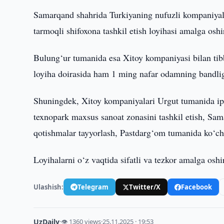
Samarqand shahrida Turkiyaning nufuzli kompaniyalar
tarmoqli shifoxona tashkil etish loyihasi amalga oshi
Bulung‘ur tumanida esa Xitoy kompaniyasi bilan tibbi
loyiha doirasida ham 1 ming nafar odamning bandli
Shuningdek, Xitoy kompaniyalari Urgut tumanida ip
texnopark maxsus sanoat zonasini tashkil etish, Sam
qotishmalar tayyorlash, Pastdarg‘om tumanida ko‘chm
Loyihalarni o‘z vaqtida sifatli va tezkor amalga oshir
Ulashish:
Telegram
Twitter/X
Facebook
UzDaily
·
👁 1360 views
·
25.11.2025 · 19:53