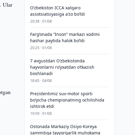
. Ular
O‘zbekiston ICCA xalqaro
assotsiatsiyasiga aʼzo bo‘ldi
20:38 · 01/08
Farg‘onada “Inson” markazi xodimi
hashar paytida halok bo‘ldi
20:25 · 01/08
7 avgustdan O‘zbekistonda
hayvonlarni ro‘yxatdan o‘tkazish
boshlanadi
i.
18:45 · 04/08
otgan
Prezidentimiz suv-motor sporti
bo‘yicha chempionatning ochilishida
ishtirok etdi
19:59 · 01/08
Ostonada Markaziy Osiyo-Koreya
sammitiga tayyorgarlik muhokama