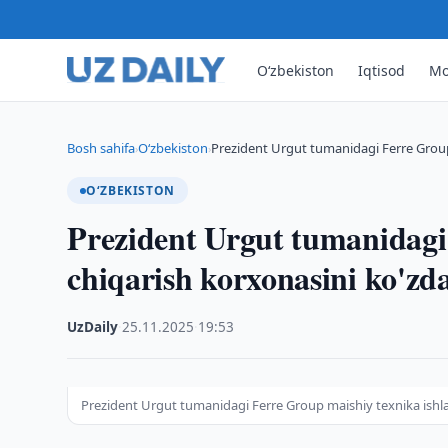
O‘zbekiston
Iqtisod
Mo
Bosh sahifa
O‘zbekiston
Prezident Urgut tumanidagi Ferre Group
›
›
O‘ZBEKISTON
Prezident Urgut tumanidagi
chiqarish korxonasini ko'zd
UzDaily
·
25.11.2025
·
19:53
Prezident Urgut tumanidagi Ferre Group maishiy texnika ishla