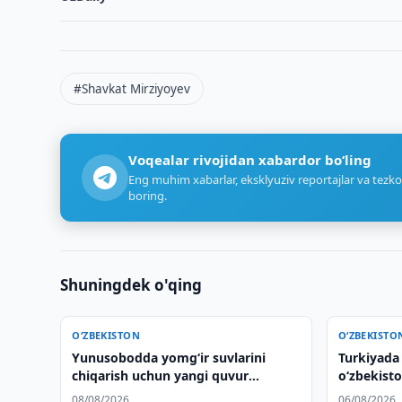
#Shavkat Mirziyoyev
Voqealar rivojidan xabardor bo‘ling
Eng muhim xabarlar, eksklyuziv reportajlar va tezko
boring.
Shuningdek o'qing
O‘ZBEKISTON
O‘ZBEKISTO
Yunusobodda yomg‘ir suvlarini
Turkiyada
chiqarish uchun yangi quvur
o‘zbekisto
yotqizilmoqda
olib kelind
08/08/2026
06/08/2026