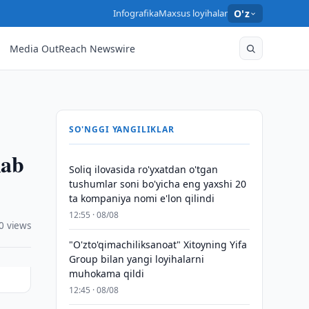
Infografika
Maxsus loyihalar
O'z
Media OutReach Newswire
SO'NGGI YANGILIKLAR
lab
Soliq ilovasida ro'yxatdan o'tgan
tushumlar soni bo'yicha eng yaxshi 20
ta kompaniya nomi e'lon qilindi
12:55 · 08/08
0 views
"O'zto'qimachiliksanoat" Xitoyning Yifa
Group bilan yangi loyihalarni
muhokama qildi
12:45 · 08/08