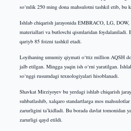
so‘mlik 250 ming dona mahsulotni tashkil etib, bu 
Ishlab chiqarish jarayonida EMBRACO, LG, DOW,
materiallari va butlovchi qismlaridan foydalaniladi.
qariyb 85 foizni tashkil etadi.
Loyihaning umumiy qiymati o‘ttiz million AQSH dollar
jalb etilgan. Mingga yaqin ish o‘rni yaratilgan. Ish
so‘nggi rusumdagi texnologiyalari hisoblanadi.
Shavkat Mirziyoyev bu yerdagi ishlab chiqarish jaray
suhbatlashib, xalqaro standartlarga mos mahsulotlar
zarurligini ta’kidladi. Bu borada davlat tomonidan y
zarurligi qayd etildi.