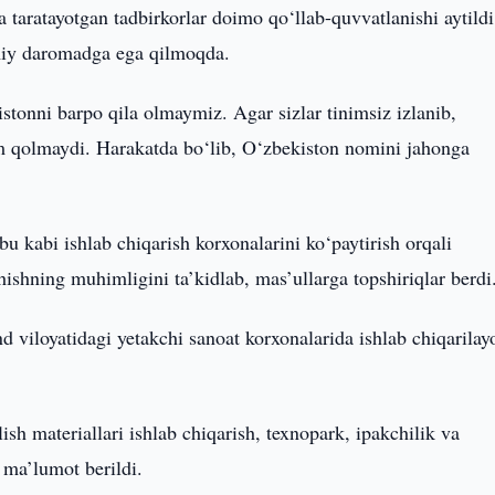
 taratayotgan tadbirkorlar doimo qo‘llab-quvvatlanishi aytildi
miy daromadga ega qilmoqda.
tonni barpo qila olmaymiz. Agar sizlar tinimsiz izlanib,
 qolmaydi. Harakatda bo‘lib, O‘zbekiston nomini jahonga
u kabi ishlab chiqarish korxonalarini ko‘paytirish orqali
hishning muhimligini ta’kidlab, mas’ullarga topshiriqlar berd
nd viloyatidagi yetakchi sanoat korxonalarida ishlab chiqarilay
ish materiallari ishlab chiqarish, texnopark, ipakchilik va
a ma’lumot berildi.