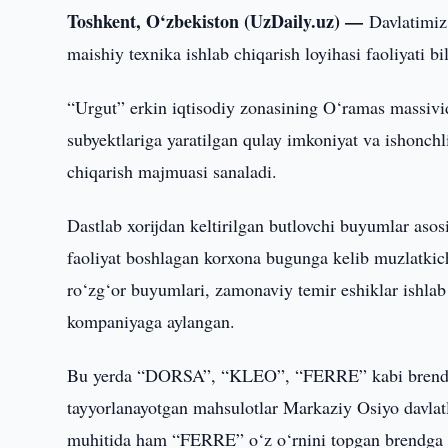
Toshkent, O‘zbekiston (UzDaily.uz) —
Davlatimi
maishiy texnika ishlab chiqarish loyihasi faoliyati bi
“Urgut” erkin iqtisodiy zonasining O‘ramas massivid
subyektlariga yaratilgan qulay imkoniyat va ishonchli
chiqarish majmuasi sanaladi.
Dastlab xorijdan keltirilgan butlovchi buyumlar asosi
faoliyat boshlagan korxona bugunga kelib muzlatkic
ro‘zg‘or buyumlari, zamonaviy temir eshiklar ishla
kompaniyaga aylangan.
Bu yerda “DORSA”, “KLEO”, “FERRE” kabi brendlar o
tayyorlanayotgan mahsulotlar Markaziy Osiyo davlat
muhitida ham “FERRE” o‘z o‘rnini topgan brendga ay