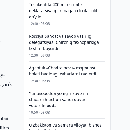
Toshkentda 400 mln so‘mlik
deklaratsiya qilinmagan dorilar olib
qo‘yildi
12:40 · 08/08
Rossiya Sanoat va savdo vazirligi
b
delegatsiyasi Chirchiq texnoparkiga
tashrif buyurdi
12:30 · 08/08
Agentlik «Chodra hovli» majmuasi
uy-
holati haqidagi xabarlarni rad etdi
12:30 · 08/08
 yirik
Yunusobodda yomg‘ir suvlarini
chiqarish uchun yangi quvur
yotqizilmoqda
10:50 · 08/08
obat
Oʻzbekiston va Samara viloyati biznes
liard