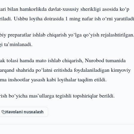
i bilan hamkorlikda davlat-xususiy sherikligi asosida ko‘p
riladi. Ushbu loyiha doirasida 1 ming nafar ish o‘rni yaratiladi
y preparatlar ishlab chiqarish yo‘lga qo‘yish rejalashtirilgan
gi ta’minlanadi.
ak tolasi hamda mato ishlab chiqarish, Nurobod tumanida
arqand shahrida po‘latni eritishda foydalaniladigan kimyoviy
a inshootlar yasash kabi loyihalar taqdim etildi.
ish bo‘yicha mas’ullarga tegishli topshiriqlar berildi.
Havolani nusxalash