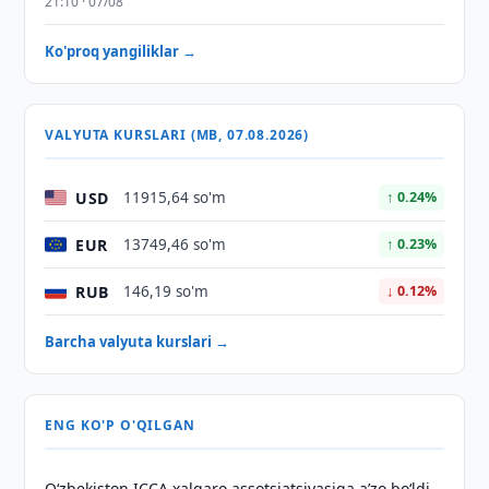
21:10 · 07/08
Ko'proq yangiliklar →
VALYUTA KURSLARI (MB, 07.08.2026)
USD
11915,64 so'm
↑ 0.24%
EUR
13749,46 so'm
↑ 0.23%
RUB
146,19 so'm
↓ 0.12%
Barcha valyuta kurslari →
ENG KO'P O'QILGAN
O‘zbekiston ICCA xalqaro assotsiatsiyasiga aʼzo bo‘ldi