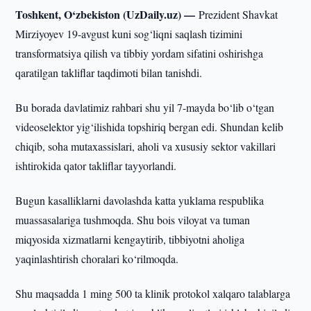
Toshkent, O‘zbekiston (UzDaily.uz) —
Prezident Shavkat
Mirziyoyev 19-avgust kuni sog‘liqni saqlash tizimini
transformatsiya qilish va tibbiy yordam sifatini oshirishga
qaratilgan takliflar taqdimoti bilan tanishdi.
Bu borada davlatimiz rahbari shu yil 7-mayda bo‘lib o‘tgan
videoselektor yig‘ilishida topshiriq bergan edi. Shundan kelib
chiqib, soha mutaxassislari, aholi va xususiy sektor vakillari
ishtirokida qator takliflar tayyorlandi.
Bugun kasalliklarni davolashda katta yuklama respublika
muassasalariga tushmoqda. Shu bois viloyat va tuman
miqyosida xizmatlarni kengaytirib, tibbiyotni aholiga
yaqinlashtirish choralari ko‘rilmoqda.
Shu maqsadda 1 ming 500 ta klinik protokol xalqaro talablarga