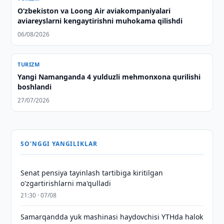
Oʻzbekiston va Loong Air aviakompaniyalari
aviareyslarni kengaytirishni muhokama qilishdi
06/08/2026
TURIZM
Yangi Namanganda 4 yulduzli mehmonxona qurilishi
boshlandi
27/07/2026
SO'NGGI YANGILIKLAR
Senat pensiya tayinlash tartibiga kiritilgan
o'zgartirishlarni ma'qulladi
21:30 · 07/08
Samarqandda yuk mashinasi haydovchisi YTHda halok