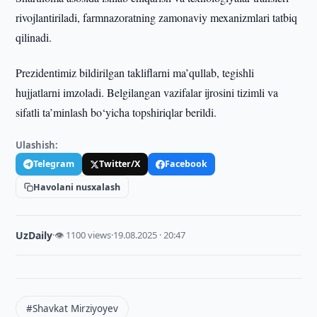
rivojlantiriladi, farmnazoratning zamonaviy mexanizmlari tatbiq
qilinadi.
Prezidentimiz bildirilgan takliflarni ma’qullab, tegishli
hujjatlarni imzoladi. Belgilangan vazifalar ijrosini tizimli va
sifatli ta’minlash bo‘yicha topshiriqlar berildi.
Ulashish:
Telegram
Twitter/X
Facebook
Havolani nusxalash
UzDaily
·
👁 1100 views
·
19.08.2025 · 20:47
#Shavkat Mirziyoyev