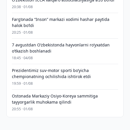
20:38 · 01/08
Farg‘onada “Inson” markazi xodimi hashar paytida
halok bo‘ldi
20:25 · 01/08
7 avgustdan O‘zbekistonda hayvonlarni ro‘yxatdan
o‘tkazish boshlanadi
18:45 · 04/08
Prezidentimiz suv-motor sporti bo‘yicha
chempionatning ochilishida ishtirok etdi
19:59 · 01/08
Ostonada Markaziy Osiyo-Koreya sammitiga
tayyorgarlik muhokama qilindi
20:55 · 01/08