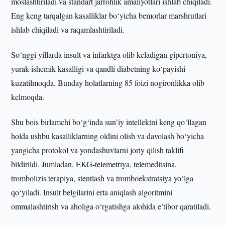
moslashtiriladi va standart jarrohlik amaliyotlari ishlab chiqiladi.
Eng keng tarqalgan kasalliklar bo‘yicha bemorlar marshrutlari
ishlab chiqiladi va raqamlashtiriladi.
So‘nggi yillarda insult va infarktga olib keladigan gipertoniya,
yurak ishemik kasalligi va qandli diabetning ko‘payishi
kuzatilmoqda. Bunday holatlarning 85 foizi nogironlikka olib
kelmoqda.
Shu bois birlamchi bo‘g‘inda sun’iy intellektni keng qo‘llagan
holda ushbu kasalliklarning oldini olish va davolash bo‘yicha
yangicha protokol va yondashuvlarni joriy qilish taklifi
bildirildi. Jumladan, EKG-telemetriya, telemeditsina,
trombolizis terapiya, stentlash va tromboekstratsiya yo‘lga
qo‘yiladi. Insult belgilarini erta aniqlash algoritmini
ommalashtirish va aholiga o‘rgatishga alohida e’tibor qaratiladi.