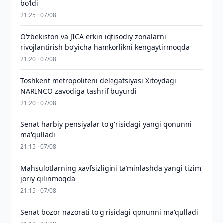
bo‘ldi
21:25 · 07/08
Oʻzbekiston va JICA erkin iqtisodiy zonalarni
rivojlantirish boʻyicha hamkorlikni kengaytirmoqda
21:20 · 07/08
Toshkent metropoliteni delegatsiyasi Xitoydagi
NARINCO zavodiga tashrif buyurdi
21:20 · 07/08
Senat harbiy pensiyalar to'g'risidagi yangi qonunni
ma'qulladi
21:15 · 07/08
Mahsulotlarning xavfsizligini taʼminlashda yangi tizim
joriy qilinmoqda
21:15 · 07/08
Senat bozor nazorati to'g'risidagi qonunni ma'qulladi