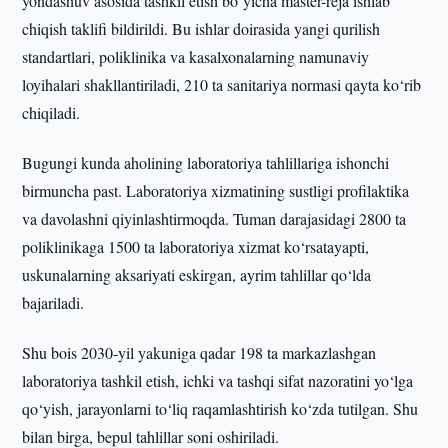
yondashuv asosida tashkil etish bo‘yicha master-reja ishlab
chiqish taklifi bildirildi. Bu ishlar doirasida yangi qurilish
standartlari, poliklinika va kasalxonalarning namunaviy
loyihalari shakllantiriladi, 210 ta sanitariya normasi qayta ko‘rib
chiqiladi.
Bugungi kunda aholining laboratoriya tahlillariga ishonchi
birmuncha past. Laboratoriya xizmatining sustligi profilaktika
va davolashni qiyinlashtirmoqda. Tuman darajasidagi 2800 ta
poliklinikaga 1500 ta laboratoriya xizmat ko‘rsatayapti,
uskunalarning aksariyati eskirgan, ayrim tahlillar qo‘lda
bajariladi.
Shu bois 2030-yil yakuniga qadar 198 ta markazlashgan
laboratoriya tashkil etish, ichki va tashqi sifat nazoratini yo‘lga
qo‘yish, jarayonlarni to‘liq raqamlashtirish ko‘zda tutilgan. Shu
bilan birga, bepul tahlillar soni oshiriladi.