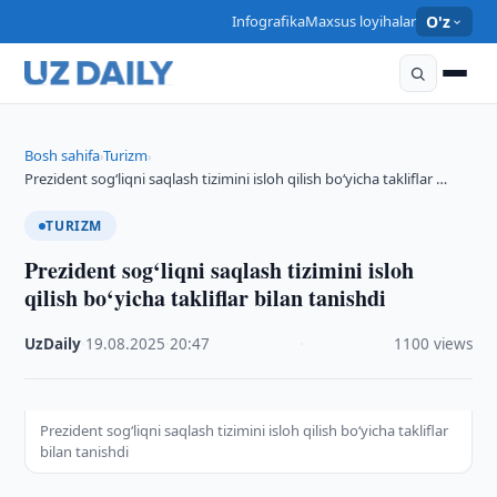
Infografika
Maxsus loyihalar
O'z
Bosh sahifa
Turizm
›
›
Prezident sog‘liqni saqlash tizimini isloh qilish bo‘yicha takliflar …
TURIZM
Prezident sog‘liqni saqlash tizimini isloh
qilish bo‘yicha takliflar bilan tanishdi
UzDaily
·
19.08.2025
·
20:47
·
1100 views
Prezident sog‘liqni saqlash tizimini isloh qilish bo‘yicha takliflar
bilan tanishdi