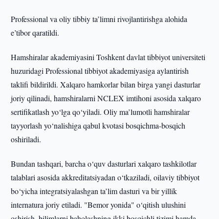
Professional va oliy tibbiy ta’limni rivojlantirishga alohida
e’tibor qaratildi.
Hamshiralar akademiyasini Toshkent davlat tibbiyot universiteti
huzuridagi Professional tibbiyot akademiyasiga aylantirish
taklifi bildirildi. Xalqaro hamkorlar bilan birga yangi dasturlar
joriy qilinadi, hamshiralarni NCLEX imtihoni asosida xalqaro
sertifikatlash yo‘lga qo‘yiladi. Oliy ma’lumotli hamshiralar
tayyorlash yo‘nalishiga qabul kvotasi bosqichma-bosqich
oshiriladi.
Bundan tashqari, barcha o‘quv dasturlari xalqaro tashkilotlar
talablari asosida akkreditatsiyadan o‘tkaziladi, oilaviy tibbiyot
bo‘yicha integratsiyalashgan ta’lim dasturi va bir yillik
internatura joriy etiladi. "Bemor yonida" o‘qitish ulushini
oshirish, bilimlarni baholashning ikki bosqichli tizimi hamda