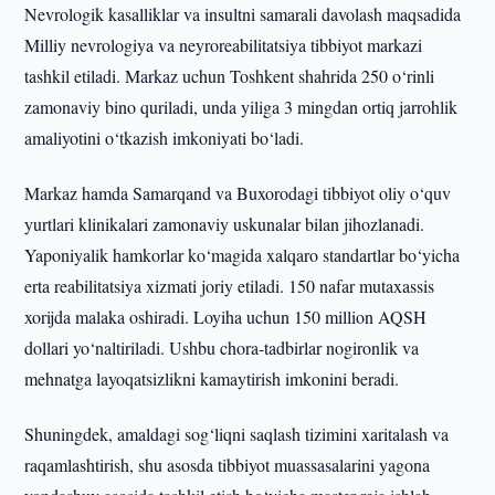
Nevrologik kasalliklar va insultni samarali davolash maqsadida
Milliy nevrologiya va neyroreabilitatsiya tibbiyot markazi
tashkil etiladi. Markaz uchun Toshkent shahrida 250 o‘rinli
zamonaviy bino quriladi, unda yiliga 3 mingdan ortiq jarrohlik
amaliyotini o‘tkazish imkoniyati bo‘ladi.
Markaz hamda Samarqand va Buxorodagi tibbiyot oliy o‘quv
yurtlari klinikalari zamonaviy uskunalar bilan jihozlanadi.
Yaponiyalik hamkorlar ko‘magida xalqaro standartlar bo‘yicha
erta reabilitatsiya xizmati joriy etiladi. 150 nafar mutaxassis
xorijda malaka oshiradi. Loyiha uchun 150 million AQSH
dollari yo‘naltiriladi. Ushbu chora-tadbirlar nogironlik va
mehnatga layoqatsizlikni kamaytirish imkonini beradi.
Shuningdek, amaldagi sog‘liqni saqlash tizimini xaritalash va
raqamlashtirish, shu asosda tibbiyot muassasalarini yagona