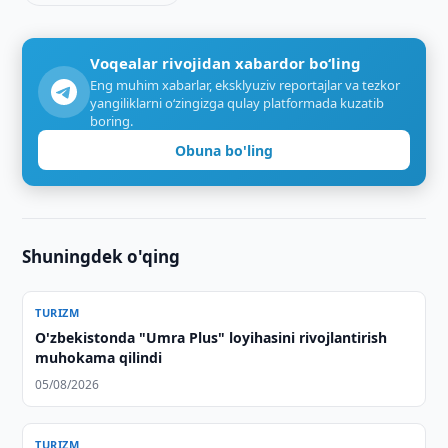
Voqealar rivojidan xabardor bo‘ling
Eng muhim xabarlar, eksklyuziv reportajlar va tezkor
yangiliklarni o‘zingizga qulay platformada kuzatib
boring.
Obuna bo'ling
Shuningdek o'qing
TURIZM
O'zbekistonda "Umra Plus" loyihasini rivojlantirish
muhokama qilindi
05/08/2026
TURIZM