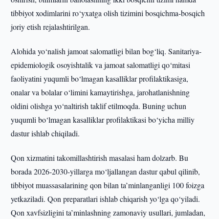
tibbiyot xodimlarini ro‘yxatga olish tizimini bosqichma-bosqich
joriy etish rejalashtirilgan.
Alohida yo‘nalish jamoat salomatligi bilan bog‘liq. Sanitariya-
epidemiologik osoyishtalik va jamoat salomatligi qo‘mitasi
faoliyatini yuqumli bo‘lmagan kasalliklar profilaktikasiga,
onalar va bolalar o‘limini kamaytirishga, jarohatlanishning
oldini olishga yo‘naltirish taklif etilmoqda. Buning uchun
yuqumli bo‘lmagan kasalliklar profilaktikasi bo‘yicha milliy
dastur ishlab chiqiladi.
Qon xizmatini takomillashtirish masalasi ham dolzarb. Bu
borada 2026-2030-yillarga mo‘ljallangan dastur qabul qilinib,
tibbiyot muassasalarining qon bilan ta’minlanganligi 100 foizga
yetkaziladi. Qon preparatlari ishlab chiqarish yo‘lga qo‘yiladi.
Qon xavfsizligini ta’minlashning zamonaviy usullari, jumladan,