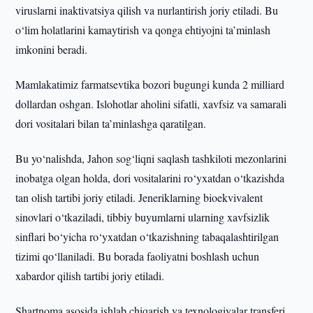
viruslarni inaktivatsiya qilish va nurlantirish joriy etiladi. Bu
o‘lim holatlarini kamaytirish va qonga ehtiyojni ta’minlash
imkonini beradi.
Mamlakatimiz farmatsevtika bozori bugungi kunda 2 milliard
dollardan oshgan. Islohotlar aholini sifatli, xavfsiz va samarali
dori vositalari bilan ta’minlashga qaratilgan.
Bu yo‘nalishda, Jahon sog‘liqni saqlash tashkiloti mezonlarini
inobatga olgan holda, dori vositalarini ro‘yxatdan o‘tkazishda
tan olish tartibi joriy etiladi. Jeneriklarning bioekvivalent
sinovlari o‘tkaziladi, tibbiy buyumlarni ularning xavfsizlik
sinflari bo‘yicha ro‘yxatdan o‘tkazishning tabaqalashtirilgan
tizimi qo‘llaniladi. Bu borada faoliyatni boshlash uchun
xabardor qilish tartibi joriy etiladi.
Shartnoma asosida ishlab chiqarish va texnologiyalar transferi