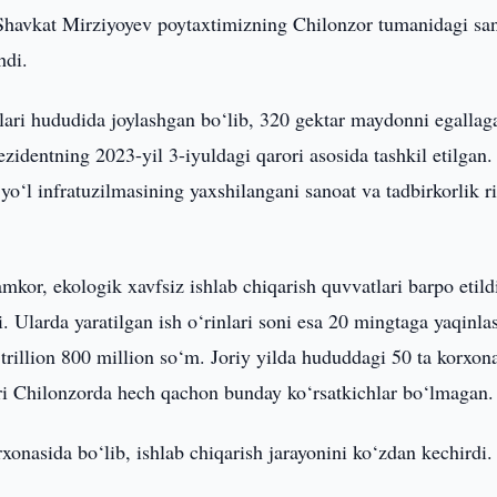
Shavkat Mirziyoyev poytaxtimizning Chilonzor tumanidagi sa
hdi.
ri hududida joylashgan bo‘lib, 320 gektar maydonni egallag
dentning 2023-yil 3-iyuldagi qarori asosida tashkil etilgan
o‘l infratuzilmasining yaxshilangani sanoat va tadbirkorlik r
mkor, ekologik xavfsiz ishlab chiqarish quvvatlari barpo etild
 Ularda yaratilgan ish o‘rinlari soni esa 20 mingtaga yaqinla
trillion 800 million so‘m. Joriy yilda hududdagi 50 ta korxon
gari Chilonzorda hech qachon bunday ko‘rsatkichlar bo‘lmagan.
onasida bo‘lib, ishlab chiqarish jarayonini ko‘zdan kechirdi.