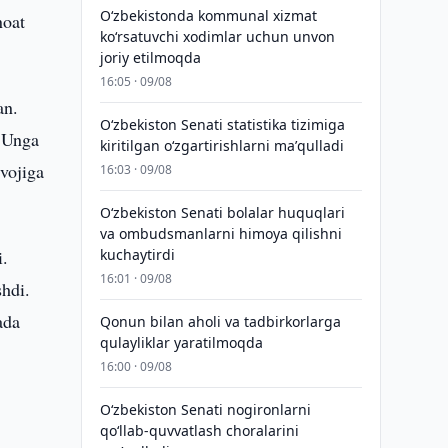
Oʻzbekistonda kommunal xizmat
noat
koʻrsatuvchi xodimlar uchun unvon
joriy etilmoqda
16:05 · 09/08
an.
Oʻzbekiston Senati statistika tizimiga
. Unga
kiritilgan oʻzgartirishlarni maʼqulladi
ivojiga
16:03 · 09/08
Oʻzbekiston Senati bolalar huquqlari
va ombudsmanlarni himoya qilishni
i.
kuchaytirdi
16:01 · 09/08
shdi.
ada
Qonun bilan aholi va tadbirkorlarga
qulayliklar yaratilmoqda
16:00 · 09/08
Oʻzbekiston Senati nogironlarni
qoʻllab-quvvatlash choralarini