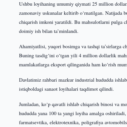
Ushbu loyihaning umumiy qiymati 25 million dollar
zamonaviy uskunalar keltirib o‘rnatilgan. Natijada b
chiqarish imkoni yaratildi. Bu mahsulotlarni pulga
doimiy ish bilan ta’minlandi.
Ahamiyatlisi, yuqori bosimga va tashqi ta’sirlarga c
Buning tasdig‘ini o‘tgan yili 4 million dollarlik ma
mamlakatlarga eksport qilinganida ham ko‘rish mumk
Davlatimiz rahbari mazkur industrial hududda ishlab
istiqboldagi sanaot loyihalari taqdimot qilindi.
Jumladan, ko‘p qavatli ishlab chiqarish binosi va mo
hududda yana 100 ta yangi loyiha amalga oshiriladi, 
farmatsevtika, elektrotexnika, poligrafiya avtomobils