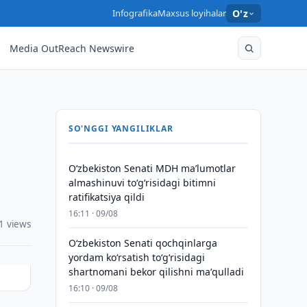
Infografika
Maxsus loyihalar
O'z
Media OutReach Newswire
SO'NGGI YANGILIKLAR
Oʻzbekiston Senati MDH maʼlumotlar
almashinuvi toʻgʻrisidagi bitimni
ratifikatsiya qildi
16:11 · 09/08
1 views
Oʻzbekiston Senati qochqinlarga
yordam koʻrsatish toʻgʻrisidagi
shartnomani bekor qilishni maʼqulladi
16:10 · 09/08