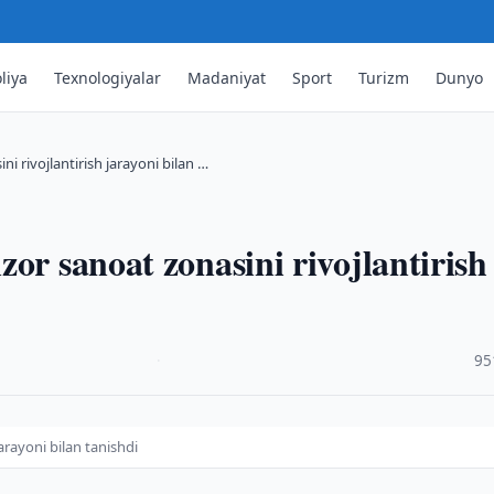
liya
Texnologiyalar
Madaniyat
Sport
Turizm
Dunyo
i rivojlantirish jarayoni bilan …
or sanoat zonasini rivojlantirish
·
95
arayoni bilan tanishdi