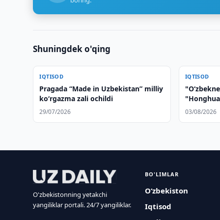
boring.
Shuningdek o'qing
IQTISOD
IQTISOD
Pragada “Made in Uzbekistan” milliy
"O‘zbekne
ko‘rgazma zali ochildi
"Honghua 
dastgohlar
29/07/2026
03/08/2026
ko‘zdan ke
BO'LIMLAR
O‘zbekiston
O'zbekistonning yetakchi
yangiliklar portali. 24/7 yangiliklar.
Iqtisod