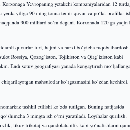
. Korxonaga Yevropaning yetakchi kompaniyalaridan 12 turda
u yerda yiliga 90 ming tonna temir quvur va po‘lat profillar is
 chaqqanda 900 milliard so‘m degani. Korxonada 120 ga yaqin 
hidamli quvurlar turi, hajmi va narxi bo‘yicha raqobatbardosh
hsulot Rossiya, Qozog‘iston, Tojikiston va Qirg‘iziston kabi
in. Endi sotuv geografiyasi yanada kengaytirish mo‘ljallang
 chiqarilayotgan mahsulotlar ko‘rgazmasini ko‘zdan kechirdi.
nomarkaz tashkil etilishi ko‘zda tutilgan. Buning natijasida
qo‘shimcha 3 mingta ish o‘rni yaratiladi. Loyihalar qurilish,
ozlik, tikuv-trikotaj va qandolatchilik kabi yo‘nalishlarni qam