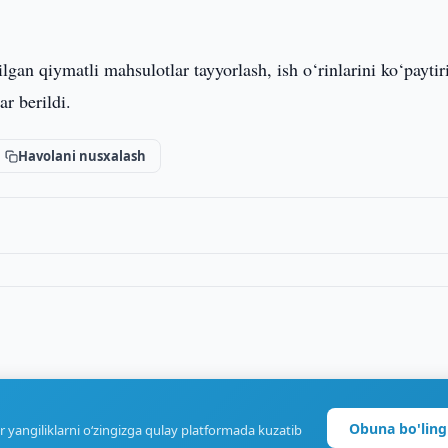
lgan qiymatli mahsulotlar tayyorlash, ish o‘rinlarini ko‘paytir
r berildi.
Havolani nusxalash
Obuna bo'ling
r yangiliklarni o‘zingizga qulay platformada kuzatib