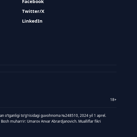
Facebook
Twitter/X
LinkedIn
18+
idan oʻtganligi toʻgʻrisidagi guvohnoma №248510, 2024 yil 1 aprel.
 Bosh muharrir: Umarov Anvar Abrardjanovich. Mualliflar fikri