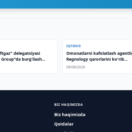
IQTISOD
ftgaz" delegatsiyasi
Omonatlarni kafolatlash agentli
Group"da burg‘ilash
Regnology qarorlarini ko'rib
i tayyorlanish jarayonini
chiqmoqda
08/08/2026
chirdi
BIZ HAQIMIZDA
Biz haqimizda
Qoidalar