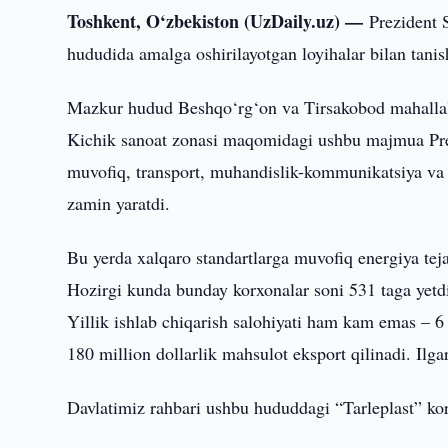
Toshkent, O‘zbekiston (UzDaily.uz) —
Prezident 
hududida amalga oshirilayotgan loyihalar bilan tanis
Mazkur hudud Beshqo‘rg‘on va Tirsakobod mahallala
Kichik sanoat zonasi maqomidagi ushbu majmua Prezi
muvofiq, transport, muhandislik-kommunikatsiya va y
zamin yaratdi.
Bu yerda xalqaro standartlarga muvofiq energiya teja
Hozirgi kunda bunday korxonalar soni 531 taga yetdi.
Yillik ishlab chiqarish salohiyati ham kam emas – 6 
180 million dollarlik mahsulot eksport qilinadi. Il
Davlatimiz rahbari ushbu hududdagi “Tarleplast” korx