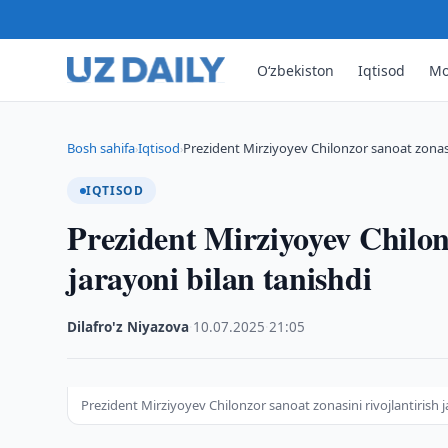
O‘zbekiston
Iqtisod
Mo
Bosh sahifa
Iqtisod
Prezident Mirziyoyev Chilonzor sanoat zonasin
›
›
IQTISOD
Prezident Mirziyoyev Chilonz
jarayoni bilan tanishdi
Dilafro'z Niyazova
·
10.07.2025
·
21:05
Prezident Mirziyoyev Chilonzor sanoat zonasini rivojlantirish j