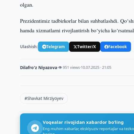
olgan.
Prezidentimiz tadbirkorlar bilan suhbatlashdi. Qo‘shi
hamda xizmatlarni rivojlantirish bo‘yicha ko‘rsatmala
Ulashish:
Telegram
Twitter/X
Facebook
Dilafro'z Niyazova
·
👁 951 views
·
10.07.2025 · 21:05
#Shavkat Mirziyoyev
Voqealar rivojidan xabardor bo‘ling
Eng muhim xabarlar, eksklyuziv reportajlar va tezko