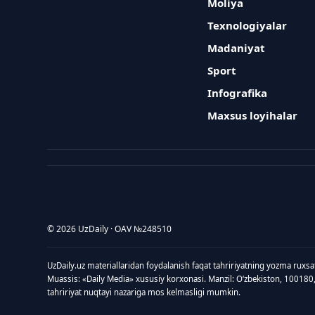
Moliya
Texnologiyalar
Madaniyat
Sport
Infografika
Maxsus loyihalar
© 2026 UzDaily · OAV №248510
UzDaily.uz materiallaridan foydalanish faqat tahririyatning yozma ruxsa
Muassis: «Daily Media» xususiy korxonasi. Manzil: Oʻzbekiston, 100180
tahririyat nuqtayi nazariga mos kelmasligi mumkin.