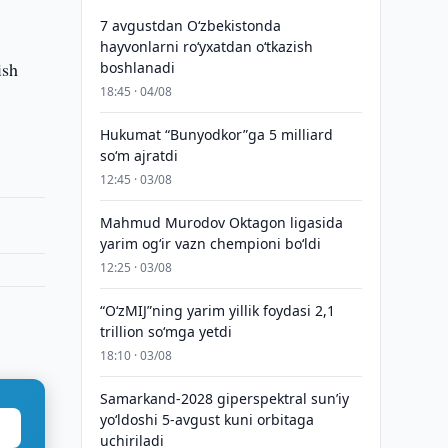
7 avgustdan O‘zbekistonda
hayvonlarni ro‘yxatdan o‘tkazish
ish
boshlanadi
18:45 · 04/08
Hukumat “Bunyodkor”ga 5 milliard
so‘m ajratdi
12:45 · 03/08
Mahmud Murodov Oktagon ligasida
yarim og‘ir vazn chempioni bo‘ldi
12:25 · 03/08
“O‘zMIJ”ning yarim yillik foydasi 2,1
trillion so‘mga yetdi
18:10 · 03/08
Samarkand-2028 giperspektral sun’iy
yo‘ldoshi 5-avgust kuni orbitaga
uchiriladi