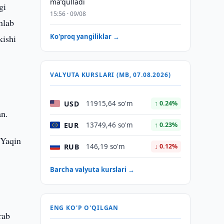
maʼqulladi
gi
15:56 · 09/08
hlab
Ko'proq yangiliklar →
kishi
VALYUTA KURSLARI (MB, 07.08.2026)
.
USD
11915,64 so'm
↑ 0.24%
an.
EUR
13749,46 so'm
↑ 0.23%
 Yaqin
RUB
146,19 so'm
↓ 0.12%
Barcha valyuta kurslari →
ENG KO'P O'QILGAN
rab