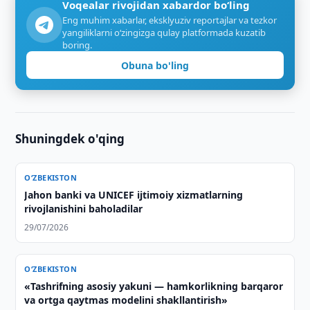
Voqealar rivojidan xabardor bo‘ling
Eng muhim xabarlar, eksklyuziv reportajlar va tezkor
yangiliklarni o‘zingizga qulay platformada kuzatib
boring.
Obuna bo'ling
Shuningdek o'qing
O‘ZBEKISTON
Jahon banki va UNICEF ijtimoiy xizmatlarning
rivojlanishini baholadilar
29/07/2026
O‘ZBEKISTON
«Tashrifning asosiy yakuni — hamkorlikning barqaror
va ortga qaytmas modelini shakllantirish»