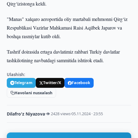
Qirg‘izistonga keldi.
"Manas" xalqaro aeroportida oliy martabali mehmonni Qirg‘iz
Respublikasi Vazirlar Mahkamasi Raisi Aqilbek Japarov va
boshqa rasmiylar kutib oldi.
Tashrif doirasida ertaga davlatimiz rahbari Turkiy davlatlar
tashkilotining navbatdagi sammitida ishtirok etadi.
Ulashish:
Telegram
Twitter/X
Facebook
Havolani nusxalash
Dilafro'z Niyazova
·
👁 2428 views
·
05.11.2024 · 23:55