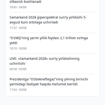
o‘tkazish boshlanadi
18:45 · 04/08
Samarkand-2028 giperspektral sun’iy yo‘ldoshi 5-
avgust kuni orbitaga uchiriladi
17:37 · 04/08
“O‘zMIJ”ning yarim yillik foydasi 2,1 trillion so‘mga
yetdi
18:10 · 03/08
LIVE: «Samarkand-2028» sun’iy yo‘ldoshining
uchirilishi
06:58 · 05/08
Prezidentga “Oʻzbekneftegaz”ning yilning birinchi
yarmidagi faoliyati haqida maʼlumot berildi
17:54 · 03/08