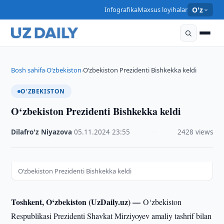
Infografika
Maxsus loyihalar
O'z
Bosh sahifa
O‘zbekiston
O‘zbekiston Prezidenti Bishkekka keldi
›
›
O‘ZBEKISTON
O‘zbekiston Prezidenti Bishkekka keldi
Dilafro'z Niyazova
·
05.11.2024
·
23:55
·
2428 views
O‘zbekiston Prezidenti Bishkekka keldi
Toshkent, O‘zbekiston (UzDaily.uz) —
O‘zbekiston
Respublikasi Prezidenti Shavkat Mirziyoyev amaliy tashrif bilan