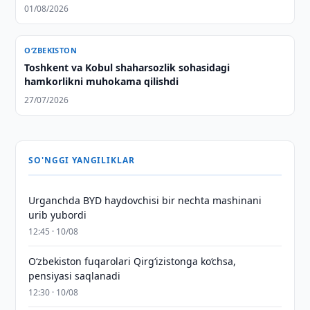
01/08/2026
O‘ZBEKISTON
Toshkent va Kobul shaharsozlik sohasidagi
hamkorlikni muhokama qilishdi
27/07/2026
SO'NGGI YANGILIKLAR
Urganchda BYD haydovchisi bir nechta mashinani
urib yubordi
12:45 · 10/08
O‘zbekiston fuqarolari Qirg‘izistonga ko‘chsa,
pensiyasi saqlanadi
12:30 · 10/08