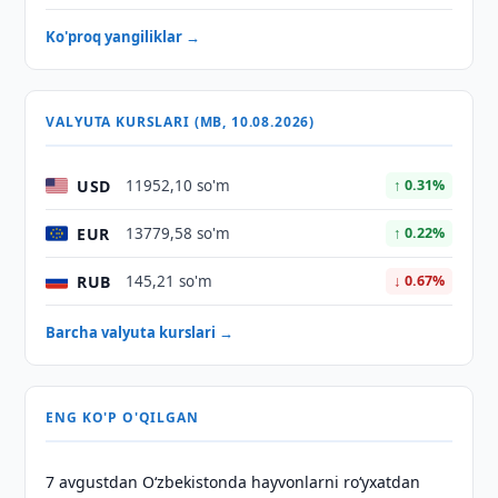
Ko'proq yangiliklar →
VALYUTA KURSLARI (MB, 10.08.2026)
USD
11952,10 so'm
↑ 0.31%
EUR
13779,58 so'm
↑ 0.22%
RUB
145,21 so'm
↓ 0.67%
Barcha valyuta kurslari →
ENG KO'P O'QILGAN
7 avgustdan O‘zbekistonda hayvonlarni ro‘yxatdan