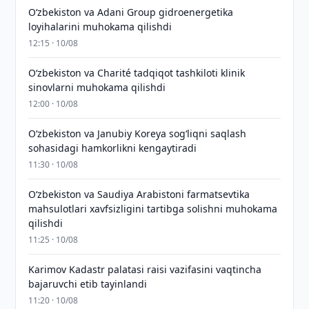
Oʻzbekiston va Adani Group gidroenergetika
loyihalarini muhokama qilishdi
12:15 · 10/08
Oʻzbekiston va Charité tadqiqot tashkiloti klinik
sinovlarni muhokama qilishdi
12:00 · 10/08
Oʻzbekiston va Janubiy Koreya sogʻliqni saqlash
sohasidagi hamkorlikni kengaytiradi
11:30 · 10/08
Oʻzbekiston va Saudiya Arabistoni farmatsevtika
mahsulotlari xavfsizligini tartibga solishni muhokama
qilishdi
11:25 · 10/08
Karimov Kadastr palatasi raisi vazifasini vaqtincha
bajaruvchi etib tayinlandi
11:20 · 10/08