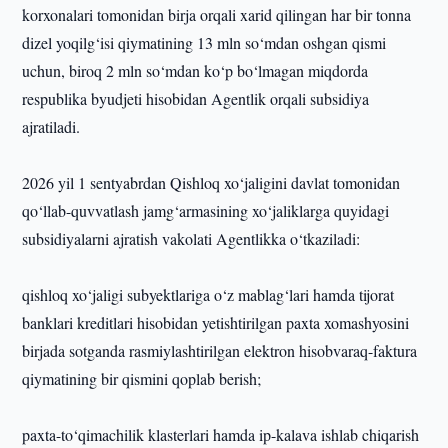
korxonalari tomonidan birja orqali xarid qilingan har bir tonna
dizel yoqilg‘isi qiymatining 13 mln so‘mdan oshgan qismi
uchun, biroq 2 mln so‘mdan ko‘p bo‘lmagan miqdorda
respublika byudjeti hisobidan Agentlik orqali subsidiya
ajratiladi.
2026 yil 1 sentyabrdan Qishloq xo‘jaligini davlat tomonidan
qo‘llab-quvvatlash jamg‘armasining xo‘jaliklarga quyidagi
subsidiyalarni ajratish vakolati Agentlikka o‘tkaziladi:
qishloq xo‘jaligi subyektlariga o‘z mablag‘lari hamda tijorat
banklari kreditlari hisobidan yetishtirilgan paxta xomashyosini
birjada sotganda rasmiylashtirilgan elektron hisobvaraq-faktura
qiymatining bir qismini qoplab berish;
paxta-to‘qimachilik klasterlari hamda ip-kalava ishlab chiqarish