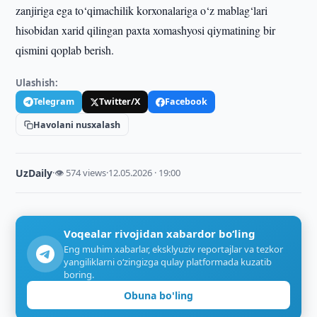
zanjiriga ega to‘qimachilik korxonalariga o‘z mablag‘lari
hisobidan xarid qilingan paxta xomashyosi qiymatining bir
qismini qoplab berish.
Ulashish:
Telegram
Twitter/X
Facebook
Havolani nusxalash
UzDaily
·
👁 574 views
·
12.05.2026 · 19:00
Voqealar rivojidan xabardor bo‘ling
Eng muhim xabarlar, eksklyuziv reportajlar va tezkor
yangiliklarni o‘zingizga qulay platformada kuzatib
boring.
Obuna bo'ling