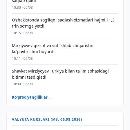
saqlab qoldi
10:30 · 06/08
O‘zbekistonda sog‘liqni saqlash xizmatlari hajmi 11,3
trln so‘mga yetdi
10:15 · 06/08
Mirziyoyev go'sht va sut ishlab chiqarishni
ko'paytirishni buyurdi
10:11 · 06/08
Shavkat Mirziyoyev Turkiya bilan taʼlim sohasidagi
bitimni tasdiqladi
10:00 · 06/08
Ko'proq yangiliklar →
VALYUTA KURSLARI (MB, 06.08.2026)