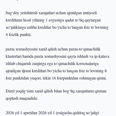
bug‘doy yetishtirish xarajatlari uchun ajratilgan imtiyozli
kreditlarni hosil yilining 1 avgustiga qadar to‘liq qaytargan
xo‘jaliklarga ushbu kreditlar bo‘yicha to‘langan foiz to‘lovining
4 foizlik punkti;
paxta xomashyosini xarid qilish uchun paxta-to‘qimachilik
klasterlari hamda paxta xomashyosini qayta ishlash va ip-kalava
ishlab chiqarish zanjiriga ega to‘qimachilik korxonalariga
ajratilgan tijorat kreditlari bo‘yicha to‘langan foiz to‘lovining 8
foiz punktidan yuqori, lekin 16 foizpunktdan oshmagan qismi.
Dizel yoqilg‘isini xarid qilish bilan bog‘liq xarajatlarni qisman
qoplash maqsadida:
2026 yil 1 apreldan 2026 yil 1 iyulgacha qishloq xo‘jaligi