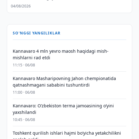
04/08/2026
SO'NGGI YANGILIKLAR
Kannavaro 4 mln yevro maosh haqidagi mish-
mishlarni rad etdi
11:15 · 06/08
Kannavaro Masharipovning Jahon chempionatida
qatnashmagani sababini tushuntirdi
11:00 · 06/08
Kannavaro: O‘zbekiston terma jamoasining o‘yini
yaxshilandi
10:45 · 06/08
Toshkent qurilish ishlari hajmi bo‘yicha yetakchilikni