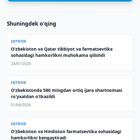
Shuningdek o'qing
IQTISOD
Oʻzbekiston va Qatar tibbiyot va farmatsevtika
sohasidagi hamkorlikni muhokama qilishdi
24/07/2026
IQTISOD
O‘zbekistonda 580 mingdan ortiq ijara shartnomasi
ro‘yxatdan o‘tkazildi
01/08/2026
IQTISOD
Oʻzbekiston va Hindiston farmatsevtika sohasidagi
hamkorlikni kengaytiradi