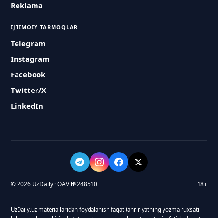
Reklama
IJTIMOIY TARMOQLAR
Telegram
Instagram
Facebook
Twitter/X
LinkedIn
© 2026 UzDaily · OAV №248510
18+
UzDaily.uz materiallaridan foydalanish faqat tahririyatning yozma ruxsati