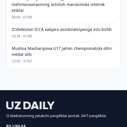
mehmonxonasining ochilish marosimida ishtirok
etdilar
00:00 · 01/08
O‘zbekiston ICCA xalqaro assotsiatsiyasiga aʼzo bo‘ldi
20:38 · 01/08
Muxlisa Masharipova U17 jahon chempionatida oltin
medal oldi
23:45 · 31/07
O'zbekistonning yetakchi yangiliklar portali. 24/7 yangiliklar.
BO'LIMLAR