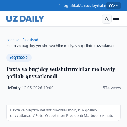
Infografika
Maxsus loyihalar
O'z
Bosh sahifa
Iqtisod
›
›
Paxta va bug‘doy yetishtiruvchilar moliyaviy qo‘llab-quvvatlanadi
IQTISOD
Paxta va bug‘doy yetishtiruvchilar moliyaviy
qo‘llab-quvvatlanadi
UzDaily
·
12.05.2026
·
19:00
·
574 views
Paxta va bug‘doy yetishtiruvchilar moliyaviy qo‘llab-
quvvatlanadi / Foto: O'zbekiston Prezidenti Matbuot xizmati.