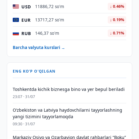
USD
11886,72 so'm
↓ 0.46%
EUR
13717,27 so'm
↓ 0.19%
RUB
146,37 so'm
↓ 0.71%
Barcha valyuta kurslari →
ENG KO'P O'QILGAN
Toshkentda kichik biznesga bino va yer bepul beriladi
23:07 · 31/07
Oʻzbekiston va Latviya haydovchilarni tayyorlashning
yangi tizimini tayyorlamoqda
09:30 · 31/07
Markaziy Osiyo va Ozarbayjon davlat rahbarlari “Boku”