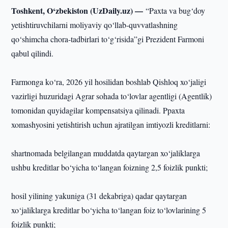
Toshkent, O‘zbekiston (UzDaily.uz) —
“Paxta va bug‘doy
yetishtiruvchilarni moliyaviy qo‘llab-quvvatlashning
qo‘shimcha chora-tadbirlari to‘g‘risida”gi Prezident Farmoni
qabul qilindi.
Farmonga ko‘ra, 2026 yil hosilidan boshlab Qishloq xo‘jaligi
vazirligi huzuridagi Agrar sohada to‘lovlar agentligi (Agentlik)
tomonidan quyidagilar kompensatsiya qilinadi. Ppaxta
xomashyosini yetishtirish uchun ajratilgan imtiyozli kreditlarni:
shartnomada belgilangan muddatda qaytargan xo‘jaliklarga
ushbu kreditlar bo‘yicha to‘langan foizning 2,5 foizlik punkti;
hosil yilining yakuniga (31 dekabriga) qadar qaytargan
xo‘jaliklarga kreditlar bo‘yicha to‘langan foiz to‘lovlarining 5
foizlik punkti;