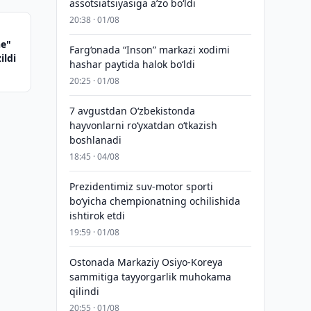
assotsiatsiyasiga aʼzo bo‘ldi
20:38 · 01/08
ne"
Farg‘onada “Inson” markazi xodimi
ildi
hashar paytida halok bo‘ldi
20:25 · 01/08
7 avgustdan O‘zbekistonda
hayvonlarni ro‘yxatdan o‘tkazish
boshlanadi
18:45 · 04/08
Prezidentimiz suv-motor sporti
bo‘yicha chempionatning ochilishida
ishtirok etdi
19:59 · 01/08
Ostonada Markaziy Osiyo-Koreya
sammitiga tayyorgarlik muhokama
qilindi
20:55 · 01/08