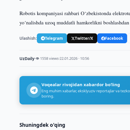
Robotis kompaniyasi rahbari O‘zbekistonda elektrote
yo‘nalishda uzoq muddatli hamkorlikni boshlashdan 
Ulashish:
Telegram
Twitter/X
Facebook
UzDaily
·
👁 1558 views
·
22.01.2026 · 10:56
Voqealar rivojidan xabardor bo‘ling
Eng muhim xabarlar, eksklyuziv reportajlar va tezko
boring.
Shuningdek o'qing