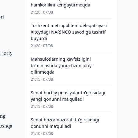
hamkorlikni kengaytirmoqda
21:20 · 07/08
ri
Toshkent metropoliteni delegatsiyasi
Xitoydagi NARINCO zavodiga tashrif
buyurdi
21:20 · 07/08
 joriy
Mahsulotlarning xavfsizligini
taʼminlashda yangi tizim joriy
qilinmoqda
21:15 · 07/08
,
Senat harbiy pensiyalar to'g'risidagi
yangi qonunni ma'qulladi
21:15 · 07/08
ing
Senat bozor nazorati to'g'risidagi
boshqa
qonunni ma'qulladi
21:10 · 07/08