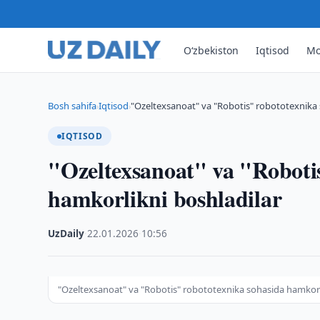
O‘zbekiston
Iqtisod
Mo
Bosh sahifa
Iqtisod
"Ozeltexsanoat" va "Robotis" robototexnika 
›
›
IQTISOD
"Ozeltexsanoat" va "Roboti
hamkorlikni boshladilar
UzDaily
·
22.01.2026
·
10:56
"Ozeltexsanoat" va "Robotis" robototexnika sohasida hamkorl