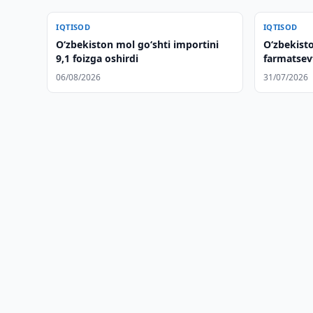
IQTISOD
IQTISOD
O‘zbekiston mol go‘shti importini
Oʻzbekist
9,1 foizga oshirdi
farmatsevt
muhokama 
06/08/2026
31/07/2026