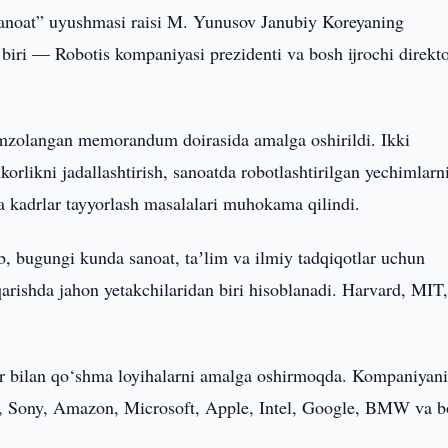
anoat” uyushmasi raisi M. Yunusov Janubiy Koreyaning
biri — Robotis kompaniyasi prezidenti va bosh ijrochi direkto
mzolangan memorandum doirasida amalga oshirildi. Ikki
likni jadallashtirish, sanoatda robotlashtirilgan yechimlarni
ida kadrlar tayyorlash masalalari muhokama qilindi.
ib, bugungi kunda sanoat, taʼlim va ilmiy tadqiqotlar uchun
qarishda jahon yetakchilaridan biri hisoblanadi. Harvard, MIT
ar bilan qo‘shma loyihalarni amalga oshirmoqda. Kompaniyan
a, Sony, Amazon, Microsoft, Apple, Intel, Google, BMW va 