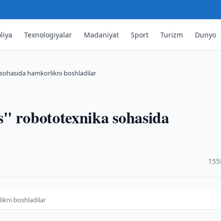
liya
Texnologiyalar
Madaniyat
Sport
Turizm
Dunyo
sohasida hamkorlikni boshladilar
s" robototexnika sohasida
·
155
ikni boshladilar