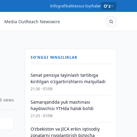
Infografika
Maxsus loyihalar
O'z
Media OutReach Newswire
SO'NGGI YANGILIKLAR
Senat pensiya tayinlash tartibiga
kiritilgan o'zgartirishlarni ma'qulladi
21:30 · 07/08
8 views
Samarqandda yuk mashinasi
haydovchisi YTHda halok bo‘ldi
21:25 · 07/08
Oʻzbekiston va JICA erkin iqtisodiy
zonalarni rivojlantirish boʻyicha