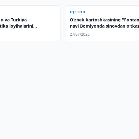
IQTISOD
on va Turkiya
Oʻzbek kartoshkasining "Fonta
ika loyihalarini
navi Bomiyonda sinovdan oʻtkaz
qilishdi
27/07/2026