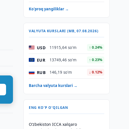
Ko'proq yangiliklar →
VALYUTA KURSLARI (MB, 07.08.2026)
USD
11915,64 so'm
↑ 0.24%
EUR
13749,46 so'm
↑ 0.23%
RUB
146,19 so'm
↓ 0.12%
Barcha valyuta kurslari →
ENG KO'P O'QILGAN
O‘zbekiston ICCA xalqaro