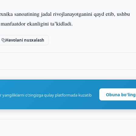
xnika sanoatining jadal rivojlanayotganini qayd etib, ushbu
manfaatdor ekanligini taʼkidladi.
Havolani nusxalash
Obuna bo'ling
r yangiliklarni o‘zingizga qulay platformada kuzatib