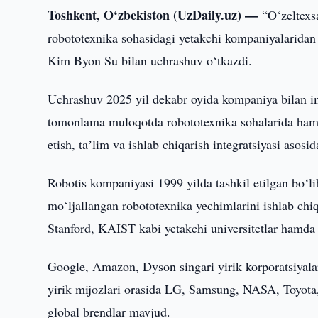
Toshkent, O‘zbekiston (UzDaily.uz) —
“O‘zeltexs
robototexnika sohasidagi yetakchi kompaniyalaridan 
Kim Byon Su bilan uchrashuv o‘tkazdi.
Uchrashuv 2025 yil dekabr oyida kompaniya bilan i
tomonlama muloqotda robototexnika sohalarida hamkor
etish, taʼlim va ishlab chiqarish integratsiyasi asos
Robotis kompaniyasi 1999 yilda tashkil etilgan bo‘l
mo‘ljallangan robototexnika yechimlarini ishlab chi
Stanford, KAIST kabi yetakchi universitetlar hamda
Google, Amazon, Dyson singari yirik korporatsiyal
yirik mijozlari orasida LG, Samsung, NASA, Toyot
global brendlar mavjud.