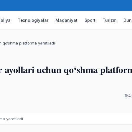
oliya
Texnologiyalar
Madaniyat
Sport
Turizm
Dun
n qo‘shma platforma yaratiladi
r ayollari uchun qo‘shma platfor
·
154
ma yaratiladi