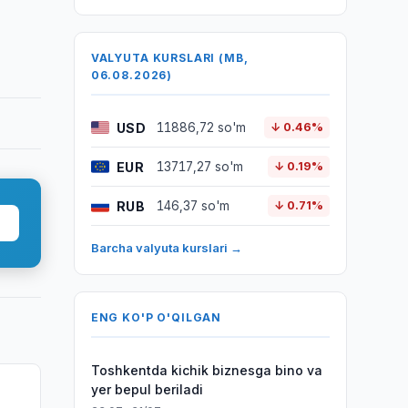
VALYUTA KURSLARI (MB,
06.08.2026)
USD
11886,72 so'm
↓ 0.46%
EUR
13717,27 so'm
↓ 0.19%
RUB
146,37 so'm
↓ 0.71%
Barcha valyuta kurslari →
ENG KO'P O'QILGAN
Toshkentda kichik biznesga bino va
yer bepul beriladi