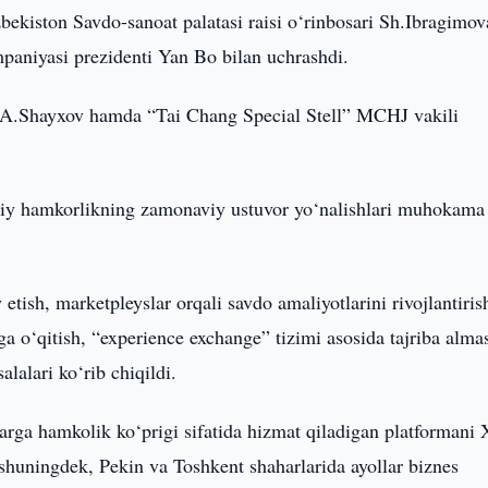
ekiston Savdo-sanoat palatasi raisi o‘rinbosari Sh.Ibragimov
paniyasi prezidenti Yan Bo bilan uchrashdi.
i A.Shayxov hamda “Tai Chang Special Stell” MCHJ vakili
sodiy hamkorlikning zamonaviy ustuvor yo‘nalishlari muhokama
etish, marketpleyslar orqali savdo amaliyotlarini rivojlantiris
ga o‘qitish, “experience exchange” tizimi asosida tajriba alma
alalari ko‘rib chiqildi.
rga hamkolik ko‘prigi sifatida hizmat qiladigan platformani 
 shuningdek, Pekin va Toshkent shaharlarida ayollar biznes