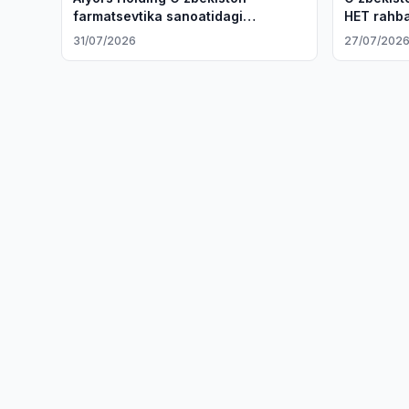
farmatsevtika sanoatidagi
HET rahba
loyihalarni o'rganmoqda
31/07/2026
27/07/202