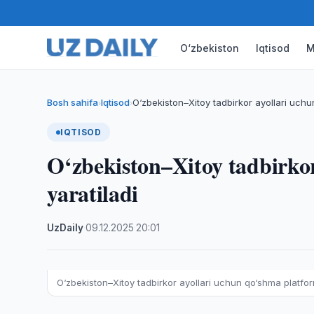
O‘zbekiston
Iqtisod
M
Bosh sahifa
Iqtisod
O‘zbekiston–Xitoy tadbirkor ayollari uchu
›
›
IQTISOD
O‘zbekiston–Xitoy tadbirko
yaratiladi
UzDaily
·
09.12.2025
·
20:01
O‘zbekiston–Xitoy tadbirkor ayollari uchun qo‘shma platfor