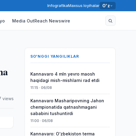
Infografika
Maxsus loyihalar
O'z
yo
Media OutReach Newswire
SO'NGGI YANGILIKLAR
ma
Kannavaro 4 mln yevro maosh
haqidagi mish-mishlarni rad etdi
11:15 · 06/08
7 views
Kannavaro Masharipovning Jahon
chempionatida qatnashmagani
sababini tushuntirdi
11:00 · 06/08
Kannavaro: O‘zbekiston terma