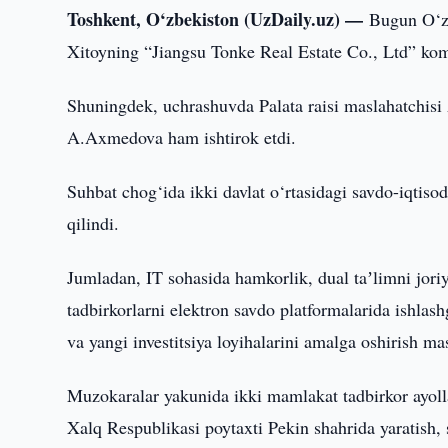
Toshkent, O‘zbekiston (UzDaily.uz) —
Bugun O‘zb
Xitoyning “Jiangsu Tonke Real Estate Co., Ltd” kom
Shuningdek, uchrashuvda Palata raisi maslahatchis
A.Axmedova ham ishtirok etdi.
Suhbat chog‘ida ikki davlat o‘rtasidagi savdo-iqti
qilindi.
Jumladan, IT sohasida hamkorlik, dual taʼlimni joriy 
tadbirkorlarni elektron savdo platformalarida ishlash
va yangi investitsiya loyihalarini amalga oshirish mas
Muzokaralar yakunida ikki mamlakat tadbirkor ayolla
Xalq Respublikasi poytaxti Pekin shahrida yaratish,