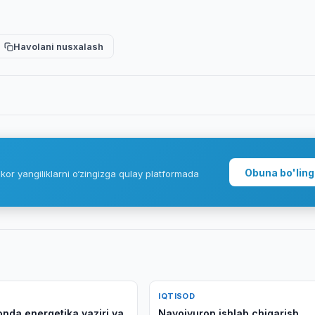
Havolani nusxalash
Obuna bo'ling
kor yangiliklarni o‘zingizga qulay platformada
IQTISOD
onda energetika vaziri va
Navoiyuron ishlab chiqarish