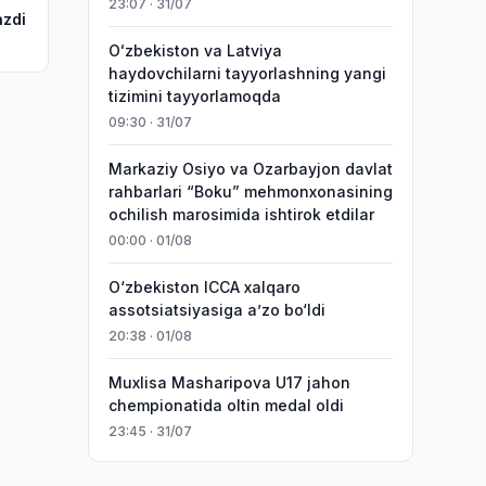
23:07 · 31/07
azdi
Oʻzbekiston va Latviya
haydovchilarni tayyorlashning yangi
tizimini tayyorlamoqda
09:30 · 31/07
Markaziy Osiyo va Ozarbayjon davlat
rahbarlari “Boku” mehmonxonasining
ochilish marosimida ishtirok etdilar
00:00 · 01/08
O‘zbekiston ICCA xalqaro
assotsiatsiyasiga aʼzo bo‘ldi
20:38 · 01/08
Muxlisa Masharipova U17 jahon
chempionatida oltin medal oldi
23:45 · 31/07