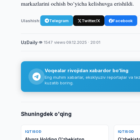
markazlarini ochish bo‘yicha kelishuvga erishildi.
Ulashish:
Telegram
Twitter/X
Facebook
UzDaily
·
👁 1547 views
·
09.12.2025 · 20:01
Voqealar rivojidan xabardor bo‘ling
Eng muhim xabarlar, eksklyuziv reportajlar va tez
kuzatib boring.
Shuningdek o'qing
IQTISOD
IQTISOD
Alyors Holding O'zbekiston
O‘zbekist