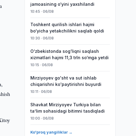
jamoasining o‘yini yaxshilandi
a
10:45 · 06/08
Toshkent qurilish ishlari hajmi
bo‘yicha yetakchilikni saqlab qoldi
10:30 · 06/08
O‘zbekistonda sog‘liqni saqlash
xizmatlari hajmi 11,3 trln so‘mga yetdi
10:15 · 06/08
Mirziyoyev go'sht va sut ishlab
h,
chiqarishni ko'paytirishni buyurdi
10:11 · 06/08
shish
Shavkat Mirziyoyev Turkiya bilan
taʼlim sohasidagi bitimni tasdiqladi
10:00 · 06/08
Xitoy
Ko'proq yangiliklar →