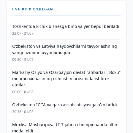
ENG KO'P O'QILGAN
Toshkentda kichik biznesga bino va yer bepul beriladi
23:07 · 31/07
Oʻzbekiston va Latviya haydovchilarni tayyorlashning
yangi tizimini tayyorlamoqda
09:30 · 31/07
Markaziy Osiyo va Ozarbayjon davlat rahbarlari “Boku”
mehmonxonasining ochilish marosimida ishtirok
etdilar
00:00 · 01/08
O‘zbekiston ICCA xalqaro assotsiatsiyasiga aʼzo bo‘ldi
20:38 · 01/08
Muxlisa Masharipova U17 jahon chempionatida oltin
medal oldi