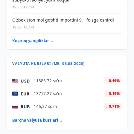
19:35 · 06/08
O‘zbekiston mol go‘shti importini 9,1 foizga oshirdi
19:30 · 06/08
Ko'proq yangiliklar →
VALYUTA KURSLARI (MB, 06.08.2026)
USD
11886,72 so'm
↓ 0.46%
EUR
13717,27 so'm
↓ 0.19%
RUB
146,37 so'm
↓ 0.71%
Barcha valyuta kurslari →