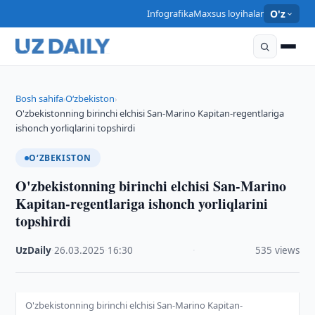
Infografika
Maxsus loyihalar
O'z
Bosh sahifa
O‘zbekiston
›
›
O'zbekistonning birinchi elchisi San-Marino Kapitan-regentlariga
ishonch yorliqlarini topshirdi
O‘ZBEKISTON
O'zbekistonning birinchi elchisi San-Marino
Kapitan-regentlariga ishonch yorliqlarini
topshirdi
UzDaily
·
26.03.2025
·
16:30
·
535 views
O'zbekistonning birinchi elchisi San-Marino Kapitan-