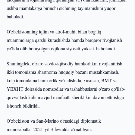
ushbu mamlakatga birinchi elchining tayinlanishini yuqori
baholadi.
O'zbekistonning iqlim va atrof-muhit bilan bog'liq
muammolarga qarshi kurashishda hamda barqaror rivojlanish
yo'lida olib borayotgan oqilona siyosati yuksak baholandi.
Shuningdek, o'zaro savdo-iqtisodiy hamkorlikni rivojlantirish,
ikki tomonlama shartnoma-huquqiy bazani mustahkamlash,
ko'p tomonlama hamkorlik yo'nalishida, xususan, BMT va
YEXHT doirasida nomzodlar va tashabbuslarni o'zaro qo'llab-
quvvatlash kabi mavjud manfaatli sheriklikni davom ettirishga
ishonch bildirildi.
O'zbekiston va San-Marino o'rtasidagi diplomatik
munosabatlar 2021-yil 3-fevralda o'rnatilgan.