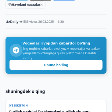
Havolani nusxalash
UzDaily
·
👁 535 views
·
26.03.2025 · 16:30
Voqealar rivojidan xabardor bo‘ling
Eng muhim xabarlar, eksklyuziv reportajlar va tezkor
yangiliklarni o‘zingizga qulay platformada kuzatib
boring.
Obuna bo'ling
Shuningdek o'qing
O‘ZBEKISTON
Qurilish vazirligi Toshkentdagi qurilish chuquri