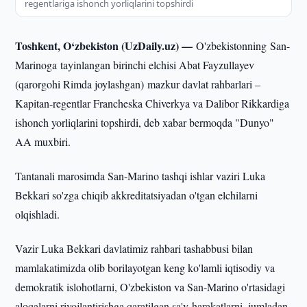
regentlariga ishonch yorliqlarini topshirdi
Toshkent, O‘zbekiston (UzDaily.uz) —
O'zbekistonning San-
Marinoga tayinlangan birinchi elchisi Abat Fayzullayev
(qarorgohi Rimda joylashgan) mazkur davlat rahbarlari –
Kapitan-regentlar Francheska Chiverkya va Dalibor Rikkardiga
ishonch yorliqlarini topshirdi, deb xabar bermoqda "Dunyo"
AA muxbiri.
Tantanali marosimda San-Marino tashqi ishlar vaziri Luka
Bekkari so'zga chiqib akkreditatsiyadan o'tgan elchilarni
olqishladi.
Vazir Luka Bekkari davlatimiz rahbari tashabbusi bilan
mamlakatimizda olib borilayotgan keng ko'lamli iqtisodiy va
demokratik islohotlarni, O'zbekiston va San-Marino o'rtasidagi
aloqalarni rivojlantirishga qaratilgan sa'y-harakatlarni, jumladan