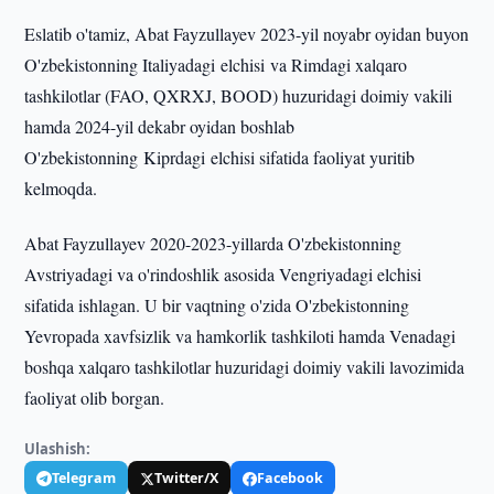
Eslatib o'tamiz, Abat Fayzullayev 2023-yil noyabr oyidan buyon
O'zbekistonning Italiyadagi elchisi va Rimdagi xalqaro
tashkilotlar (FAO, QXRXJ, BOOD) huzuridagi doimiy vakili
hamda 2024-yil dekabr oyidan boshlab
O'zbekistonning Kiprdagi elchisi sifatida faoliyat yuritib
kelmoqda.
Abat Fayzullayev 2020-2023-yillarda O'zbekistonning
Avstriyadagi va o'rindoshlik asosida Vengriyadagi elchisi
sifatida ishlagan. U bir vaqtning o'zida O'zbekistonning
Yevropada xavfsizlik va hamkorlik tashkiloti hamda Venadagi
boshqa xalqaro tashkilotlar huzuridagi doimiy vakili lavozimida
faoliyat olib borgan.
Ulashish:
Telegram
Twitter/X
Facebook