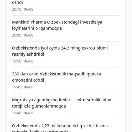
oshdi
20:10 · 06/08
Mankind Pharma O'zbekistondagi investitsiya
loyihalarini o'rganmoqda
20:00 · 06/08
O‘zbekistonda iyul oyida 34,3 ming eskrou bitimi
rasmiylashtirildi
19:50 · 06/08
330 dan ortiq o‘zbekistonlik maqsadli ipoteka
omonatini ochdi
19:45 · 06/08
Migratsiya agentligi xodimlari 1 mlrd so‘mlik talon-
torojlikda gumonlanmoqda
19:40 · 06/08
O‘zbekistonda 1,23 milliondan ortiq kichik biznes
subyekti faoliyat yuritmoqda