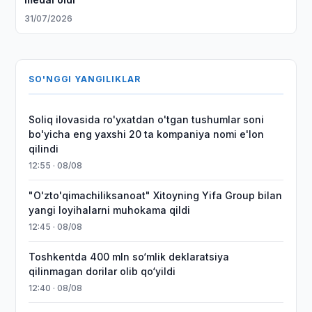
31/07/2026
SO'NGGI YANGILIKLAR
Soliq ilovasida ro'yxatdan o'tgan tushumlar soni
bo'yicha eng yaxshi 20 ta kompaniya nomi e'lon
qilindi
12:55 · 08/08
"O'zto'qimachiliksanoat" Xitoyning Yifa Group bilan
yangi loyihalarni muhokama qildi
12:45 · 08/08
Toshkentda 400 mln so‘mlik deklaratsiya
qilinmagan dorilar olib qo‘yildi
12:40 · 08/08