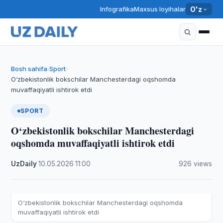
Infografika
Maxsus loyihalar
O'z
Bosh sahifa
Sport
›
›
O‘zbekistonlik bokschilar Manchesterdagi oqshomda
muvaffaqiyatli ishtirok etdi
SPORT
O‘zbekistonlik bokschilar Manchesterdagi
oqshomda muvaffaqiyatli ishtirok etdi
UzDaily
·
10.05.2026
·
11:00
·
926 views
O‘zbekistonlik bokschilar Manchesterdagi oqshomda
muvaffaqiyatli ishtirok etdi