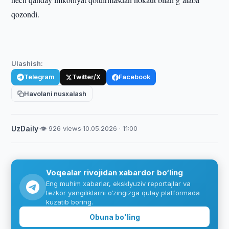
qozondi.
Ulashish:
Telegram
Twitter/X
Facebook
Havolani nusxalash
UzDaily
·
👁 926 views
·
10.05.2026 · 11:00
Voqealar rivojidan xabardor bo‘ling
Eng muhim xabarlar, eksklyuziv reportajlar va
tezkor yangiliklarni o‘zingizga qulay platformada
kuzatib boring.
Obuna bo'ling