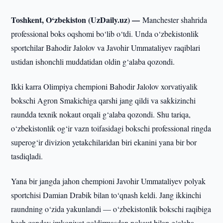
Toshkent, O‘zbekiston (UzDaily.uz) —
Manchester shahrida
professional boks oqshomi bo‘lib o‘tdi. Unda o‘zbekistonlik
sportchilar Bahodir Jalolov va Javohir Ummataliyev raqiblari
ustidan ishonchli muddatidan oldin g‘alaba qozondi.
Ikki karra Olimpiya chempioni Bahodir Jalolov xorvatiyalik
bokschi Agron Smakichiga qarshi jang qildi va sakkizinchi
raundda texnik nokaut orqali g‘alaba qozondi. Shu tariqa,
o‘zbekistonlik og‘ir vazn toifasidagi bokschi professional ringda
superog‘ir divizion yetakchilaridan biri ekanini yana bir bor
tasdiqladi.
Yana bir jangda jahon chempioni Javohir Ummataliyev polyak
sportchisi Damian Drabik bilan to‘qnash keldi. Jang ikkinchi
raundning o‘zida yakunlandi — o‘zbekistonlik bokschi raqibiga
hech qanday imkoniyat qoldirmasdan nokaut bilan g‘alaba