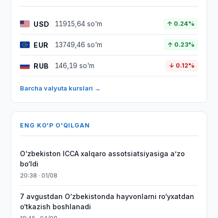
USD
11915,64 so'm
↑ 0.24%
EUR
13749,46 so'm
↑ 0.23%
RUB
146,19 so'm
↓ 0.12%
Barcha valyuta kurslari →
ENG KO'P O'QILGAN
O‘zbekiston ICCA xalqaro assotsiatsiyasiga aʼzo
bo‘ldi
20:38 · 01/08
7 avgustdan O‘zbekistonda hayvonlarni ro‘yxatdan
o‘tkazish boshlanadi