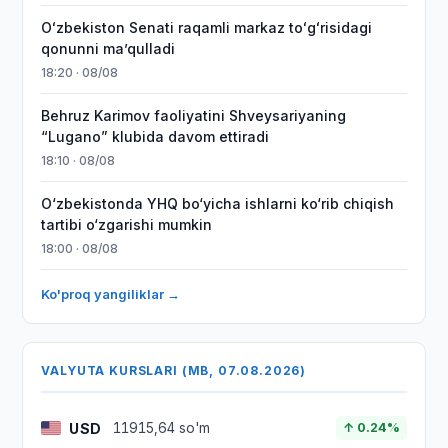
Oʻzbekiston Senati raqamli markaz toʻgʻrisidagi
qonunni maʼqulladi
18:20 · 08/08
Behruz Karimov faoliyatini Shveysariyaning
“Lugano” klubida davom ettiradi
18:10 · 08/08
O‘zbekistonda YHQ bo‘yicha ishlarni ko‘rib chiqish
tartibi o‘zgarishi mumkin
18:00 · 08/08
Ko'proq yangiliklar →
VALYUTA KURSLARI (MB, 07.08.2026)
USD
11915,64 so'm
↑ 0.24%