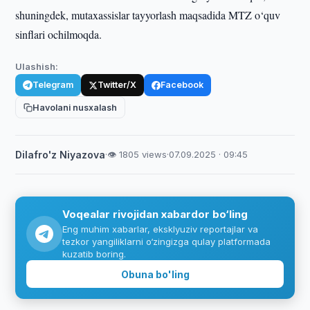
shuningdek, mutaxassislar tayyorlash maqsadida MTZ o‘quv
sinflari ochilmoqda.
Ulashish:
Telegram
Twitter/X
Facebook
Havolani nusxalash
Dilafro'z Niyazova
·
👁 1805 views
·
07.09.2025 · 09:45
Voqealar rivojidan xabardor bo‘ling
Eng muhim xabarlar, eksklyuziv reportajlar va
tezkor yangiliklarni o‘zingizga qulay platformada
kuzatib boring.
Obuna bo'ling