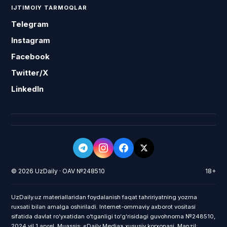
IJTIMOIY TARMOQLAR
Telegram
Instagram
Facebook
Twitter/X
LinkedIn
© 2026 UzDaily · OAV №248510
18+
UzDaily.uz materiallaridan foydalanish faqat tahririyatning yozma
ruxsati bilan amalga oshiriladi. Internet-ommaviy axborot vositasi
sifatida davlat roʻyxatidan oʻtganligi toʻgʻrisidagi guvohnoma №248510,
2024 yil 1 aprel. Muassis: «Daily Media» xususiy korxonasi. Manzil: