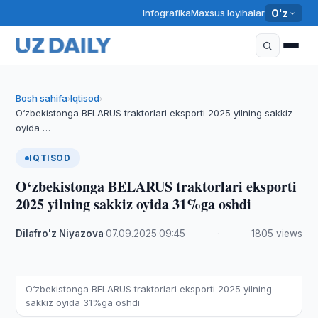
Infografika
Maxsus loyihalar
O'z
Bosh sahifa
Iqtisod
›
›
O‘zbekistonga BELARUS traktorlari eksporti 2025 yilning sakkiz
oyida …
IQTISOD
O‘zbekistonga BELARUS traktorlari eksporti
2025 yilning sakkiz oyida 31%ga oshdi
Dilafro'z Niyazova
·
07.09.2025
·
09:45
·
1805 views
O‘zbekistonga BELARUS traktorlari eksporti 2025 yilning
sakkiz oyida 31%ga oshdi