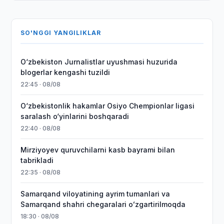
SO'NGGI YANGILIKLAR
O‘zbekiston Jurnalistlar uyushmasi huzurida
blogerlar kengashi tuzildi
22:45 · 08/08
O‘zbekistonlik hakamlar Osiyo Chempionlar ligasi
saralash o‘yinlarini boshqaradi
22:40 · 08/08
Mirziyoyev quruvchilarni kasb bayrami bilan
tabrikladi
22:35 · 08/08
Samarqand viloyatining ayrim tumanlari va
Samarqand shahri chegaralari oʻzgartirilmoqda
18:30 · 08/08