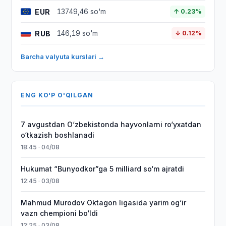
EUR
13749,46 so'm
↑ 0.23%
RUB
146,19 so'm
↓ 0.12%
Barcha valyuta kurslari →
ENG KO'P O'QILGAN
7 avgustdan O‘zbekistonda hayvonlarni ro‘yxatdan
o‘tkazish boshlanadi
18:45 · 04/08
Hukumat “Bunyodkor”ga 5 milliard so‘m ajratdi
12:45 · 03/08
Mahmud Murodov Oktagon ligasida yarim og‘ir
vazn chempioni bo‘ldi
12:25 · 03/08