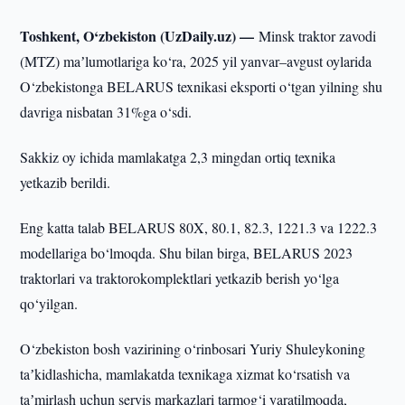
Toshkent, O‘zbekiston (UzDaily.uz) —
Minsk traktor zavodi
(MTZ) maʼlumotlariga ko‘ra, 2025 yil yanvar–avgust oylarida
O‘zbekistonga BELARUS texnikasi eksporti o‘tgan yilning shu
davriga nisbatan 31%ga o‘sdi.
Sakkiz oy ichida mamlakatga 2,3 mingdan ortiq texnika
yetkazib berildi.
Eng katta talab BELARUS 80X, 80.1, 82.3, 1221.3 va 1222.3
modellariga bo‘lmoqda. Shu bilan birga, BELARUS 2023
traktorlari va traktorokomplektlari yetkazib berish yo‘lga
qo‘yilgan.
O‘zbekiston bosh vazirining o‘rinbosari Yuriy Shuleykoning
taʼkidlashicha, mamlakatda texnikaga xizmat ko‘rsatish va
taʼmirlash uchun servis markazlari tarmog‘i yaratilmoqda,