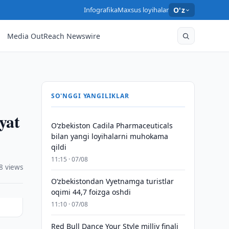
Infografika
Maxsus loyihalar
O'z
Media OutReach Newswire
SO'NGGI YANGILIKLAR
yat
Oʻzbekiston Cadila Pharmaceuticals
bilan yangi loyihalarni muhokama
qildi
11:15 · 07/08
8 views
O‘zbekistondan Vyetnamga turistlar
oqimi 44,7 foizga oshdi
11:10 · 07/08
Red Bull Dance Your Style milliy finali