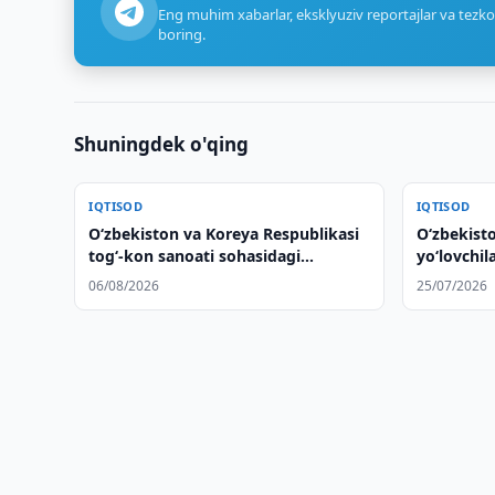
Eng muhim xabarlar, eksklyuziv reportajlar va tezko
boring.
Shuningdek o'qing
IQTISOD
IQTISOD
Oʻzbekiston va Koreya Respublikasi
O‘zbekist
togʻ-kon sanoati sohasidagi
yo‘lovchil
hamkorlikni muhokama qilishdi
oshirdi
06/08/2026
25/07/2026