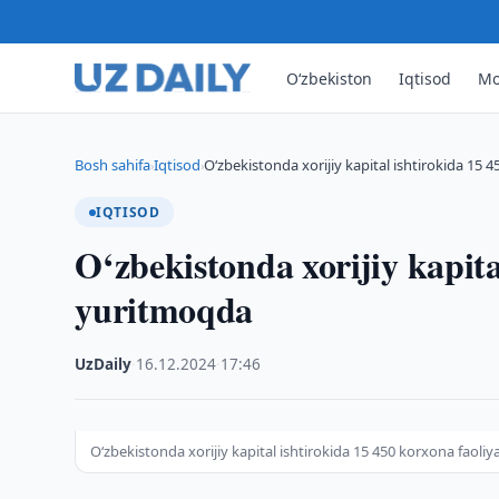
O‘zbekiston
Iqtisod
Mo
Bosh sahifa
Iqtisod
O‘zbekistonda xorijiy kapital ishtirokida 15 
›
›
IQTISOD
O‘zbekistonda xorijiy kapita
yuritmoqda
UzDaily
·
16.12.2024
·
17:46
O‘zbekistonda xorijiy kapital ishtirokida 15 450 korxona faoli