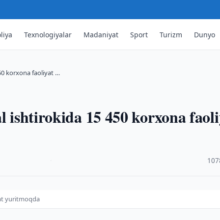
liya
Texnologiyalar
Madaniyat
Sport
Turizm
Dunyo
450 korxona faoliyat …
l ishtirokida 15 450 korxona faoli
·
107
yat yuritmoqda