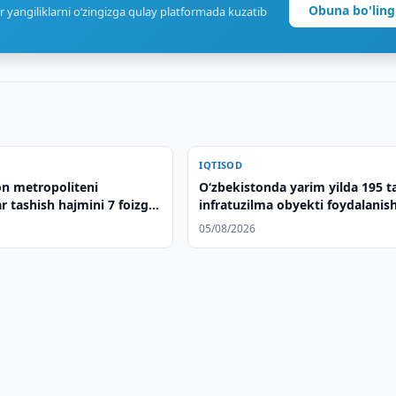
Obuna bo'ling
r yangiliklarni o‘zingizga qulay platformada kuzatib
IQTISOD
on metropoliteni
O‘zbekistonda yarim yilda 195 t
ar tashish hajmini 7 foizga
infratuzilma obyekti foydalanis
topshirildi
05/08/2026