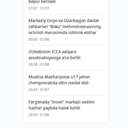
bepul beriladi
23:07 · 31/07
Markaziy Osiyo va Ozarbayjon davlat
rahbarlari “Boku” mehmonxonasining
ochilish marosimida ishtirok etdilar
00:00 · 01/08
O‘zbekiston ICCA xalqaro
assotsiatsiyasiga aʼzo bo‘ldi
20:38 · 01/08
Muxlisa Masharipova U17 jahon
chempionatida oltin medal oldi
23:45 · 31/07
Farg‘onada “Inson” markazi xodimi
hashar paytida halok bo‘ldi
20:25 · 01/08