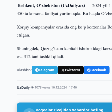
Toshkent, O‘zbekiston (UzDaily.uz) —
2024-yil 1
450 ta korxona faoliyat yuritmoqda. Bu haqda O‘zbek
Xorijiy kompaniyalar orasida eng ko‘p korxonalar Ros
etilgan.
Shuningdek, Qozog‘iston kapitali ishtirokidagi korx
esa 312 tani tashkil qiladi.
Ulashish:
Telegram
Twitter/X
Facebook
UzDaily
·
👁 1078 views
·
16.12.2024 · 17:46
Voqealar rivojidan xabardor bo‘ling