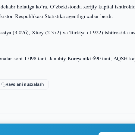
-dekabr holatiga ko‘ra, O‘zbekistonda xorijiy kapital ishtiroki
iston Respublikasi Statistika agentligi xabar berdi.
siya (3 076), Xitoy (2 372) va Turkiya (1 922) ishtirokida ta
onalar soni 1 098 tani, Janubiy Koreyaniki 690 tani, AQSH kap
Havolani nusxalash