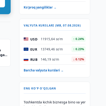
Ko'proq yangiliklar →
VALYUTA KURSLARI (MB, 07.08.2026)
USD
11915,64 so'm
↑ 0.24%
EUR
13749,46 so'm
↑ 0.23%
a
hga
RUB
146,19 so'm
↓ 0.12%
Barcha valyuta kurslari →
ENG KO'P O'QILGAN
Toshkentda kichik biznesga bino va yer