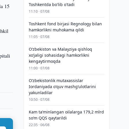
Toshkentda bo'lib o'tadi
da 15
11:10 · 07/08
Toshkent fond birjasi Regnology bilan
hamkorlikni muhokama qildi
shkil
11:05 · 07/08
Oʻzbekiston va Malayziya qishloq
itali
xoʻjaligi sohasidagi hamkorlikni
kengaytirmoqda
11:00 · 07/08
Oʻzbekistonlik mutaxassislar
Iordaniyada oʻquv mashgʻulotlarini
yakunladilar
10:50 · 07/08
Kam taʼminlangan oilalarga 179,2 mlrd
so‘m QQS qaytarildi
22:35 · 06/08