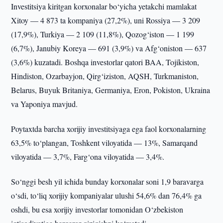
Investitsiya kiritgan korxonalar bo‘yicha yetakchi mamlakat
Xitoy — 4 873 ta kompaniya (27,2%), uni Rossiya — 3 209
(17,9%), Turkiya — 2 109 (11,8%), Qozog‘iston — 1 199
(6,7%), Janubiy Koreya — 691 (3,9%) va Afg‘oniston — 637
(3,6%) kuzatadi. Boshqa investorlar qatori BAA, Tojikiston,
Hindiston, Ozarbayjon, Qirg‘iziston, AQSH, Turkmaniston,
Belarus, Buyuk Britaniya, Germaniya, Eron, Pokiston, Ukraina
va Yaponiya mavjud.
Poytaxtda barcha xorijiy investitsiyaga ega faol korxonalarning
63,5% to‘plangan, Toshkent viloyatida — 13%, Samarqand
viloyatida — 3,7%, Farg‘ona viloyatida — 3,4%.
So‘nggi besh yil ichida bunday korxonalar soni 1,9 baravarga
o‘sdi, to‘liq xorijiy kompaniyalar ulushi 54,6% dan 76,4% ga
oshdi, bu esa xorijiy investorlar tomonidan O‘zbekiston