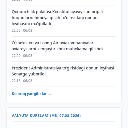
Qonunchilik palatasi Konstitutsiyaviy sud orqali
huquqlarni himoya qilish to'g'risidagi qonun
loyihasini ma'qulladi
22:20 · 06/08
Oʻzbekiston va Loong Air aviakompaniyalari
aviareyslarni kengaytirishni muhokama qilishdi
22:20 · 06/08
Prezident Administratsiya to'g'risidagi qonun loyihasi
Senatga yuborildi
22:15 · 06/08
Ko'proq yangiliklar →
VALYUTA KURSLARI (MB, 07.08.2026)