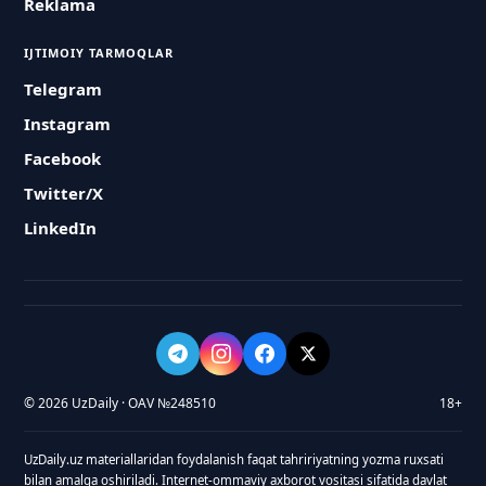
Reklama
IJTIMOIY TARMOQLAR
Telegram
Instagram
Facebook
Twitter/X
LinkedIn
© 2026 UzDaily · OAV №248510
18+
UzDaily.uz materiallaridan foydalanish faqat tahririyatning yozma ruxsati
bilan amalga oshiriladi. Internet-ommaviy axborot vositasi sifatida davlat