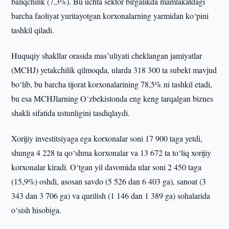
baliqchilik (7,3%). Bu uchta sektor birgalikda mamlakatdagi
barcha faoliyat yuritayotgan korxonalarning yarmidan ko‘pini
tashkil qiladi.
Huquqiy shakllar orasida masʼuliyati cheklangan jamiyatlar
(MCHJ) yetakchilik qilmoqda, ularda 318 300 ta subekt mavjud
bo‘lib, bu barcha tijorat korxonalarining 78,5% ni tashkil etadi,
bu esa MCHJlarning O‘zbekistonda eng keng tarqalgan biznes
shakli sifatida ustunligini tasdiqlaydi.
Xorijiy investitsiyaga ega korxonalar soni 17 900 taga yetdi,
shunga 4 228 ta qo‘shma korxonalar va 13 672 ta to‘liq xorijiy
korxonalar kiradi. O‘tgan yil davomida ular soni 2 450 taga
(15,9%) oshdi, asosan savdo (5 526 dan 6 403 ga), sanoat (3
343 dan 3 706 ga) va qurilish (1 146 dan 1 389 ga) sohalarida
o‘sish hisobiga.