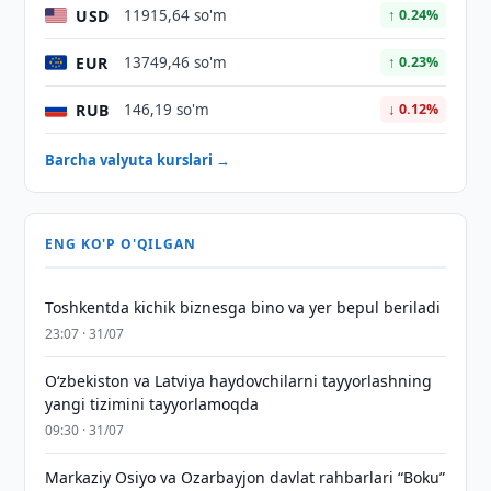
USD
11915,64 so'm
↑ 0.24%
EUR
13749,46 so'm
↑ 0.23%
RUB
146,19 so'm
↓ 0.12%
Barcha valyuta kurslari →
ENG KO'P O'QILGAN
Toshkentda kichik biznesga bino va yer bepul beriladi
23:07 · 31/07
Oʻzbekiston va Latviya haydovchilarni tayyorlashning
yangi tizimini tayyorlamoqda
09:30 · 31/07
Markaziy Osiyo va Ozarbayjon davlat rahbarlari “Boku”