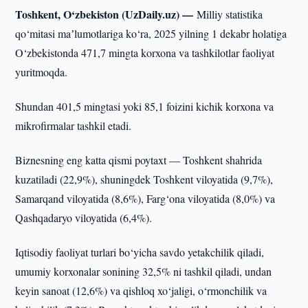
Toshkent, O‘zbekiston (UzDaily.uz) —
Milliy statistika
qo‘mitasi maʼlumotlariga ko‘ra, 2025 yilning 1 dekabr holatiga
O‘zbekistonda 471,7 mingta korxona va tashkilotlar faoliyat
yuritmoqda.
Shundan 401,5 mingtasi yoki 85,1 foizini kichik korxona va
mikrofirmalar tashkil etadi.
Biznesning eng katta qismi poytaxt — Toshkent shahrida
kuzatiladi (22,9%), shuningdek Toshkent viloyatida (9,7%),
Samarqand viloyatida (8,6%), Farg‘ona viloyatida (8,0%) va
Qashqadaryo viloyatida (6,4%).
Iqtisodiy faoliyat turlari bo‘yicha savdo yetakchilik qiladi,
umumiy korxonalar sonining 32,5% ni tashkil qiladi, undan
keyin sanoat (12,6%) va qishloq xo‘jaligi, o‘rmonchilik va