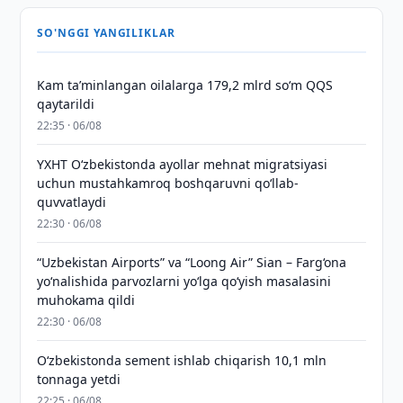
SO'NGGI YANGILIKLAR
Kam taʼminlangan oilalarga 179,2 mlrd so‘m QQS
qaytarildi
22:35 · 06/08
YXHT O‘zbekistonda ayollar mehnat migratsiyasi
uchun mustahkamroq boshqaruvni qo‘llab-
quvvatlaydi
22:30 · 06/08
“Uzbekistan Airports” va “Loong Air” Sian – Farg‘ona
yo‘nalishida parvozlarni yo‘lga qo‘yish masalasini
muhokama qildi
22:30 · 06/08
O‘zbekistonda sement ishlab chiqarish 10,1 mln
tonnaga yetdi
22:25 · 06/08