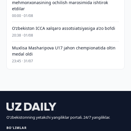
mehmonxonasining ochilish marosimida ishtirok
etdilar
00:00 · 01/08
O‘zbekiston ICCA xalqaro assotsiatsiyasiga aʼzo bo‘ldi
20:38 · 01/08
Muxlisa Masharipova U17 jahon chempionatida oltin
medal oldi
23:45 · 31/07
O'zbekistonning yetakchi yangiliklar portali. 24/7 yangiliklar.
BO'LIMLAR