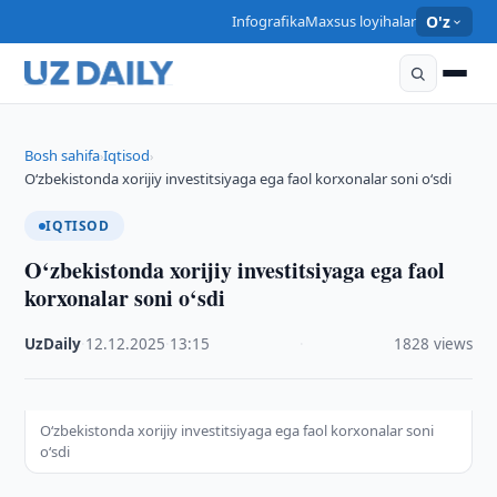
Infografika
Maxsus loyihalar
O'z
Bosh sahifa
Iqtisod
›
›
O‘zbekistonda xorijiy investitsiyaga ega faol korxonalar soni o‘sdi
IQTISOD
O‘zbekistonda xorijiy investitsiyaga ega faol
korxonalar soni o‘sdi
UzDaily
·
12.12.2025
·
13:15
·
1828 views
O‘zbekistonda xorijiy investitsiyaga ega faol korxonalar soni
o‘sdi