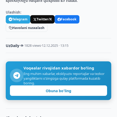
iqtisodiyotiga barqaror qiziqishni ko‘rsatadi.
Ulashish:
Telegram
Twitter/X
Facebook
Havolani nusxalash
UzDaily
·
👁 1828 views
·
12.12.2025 · 13:15
Voqealar rivojidan xabardor bo‘ling
Eng muhim xabarlar, eksklyuziv reportajlar va tezkor
yangiliklarni o‘zingizga qulay platformada kuzatib
boring.
Obuna bo'ling