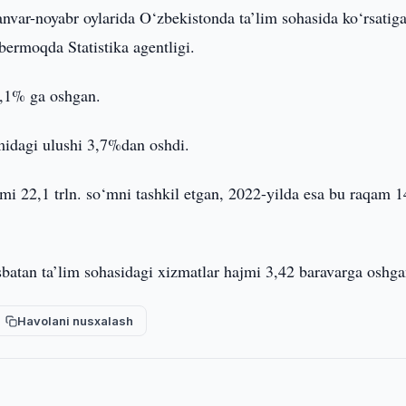
anvar-noyabr oylarida O‘zbekistonda ta’lim sohasida ko‘rsatig
bermoqda Statistika agentligi.
3,1% ga oshgan.
midagi ulushi 3,7%dan oshdi.
jmi 22,1 trln. so‘mni tashkil etgan, 2022-yilda esa bu raqam 
sbatan ta’lim sohasidagi xizmatlar hajmi 3,42 baravarga oshga
Havolani nusxalash