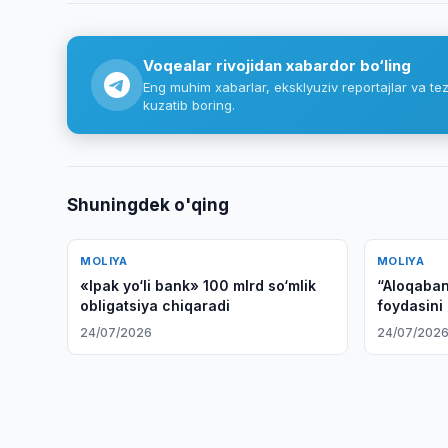
Voqealar rivojidan xabardor bo‘ling
Eng muhim xabarlar, eksklyuziv reportajlar va tez
kuzatib boring.
Shuningdek o'qing
MOLIYA
MOLIYA
«Ipak yo‘li bank» 100 mlrd so‘mlik
“Aloqabank
obligatsiya chiqaradi
foydasini 
24/07/2026
24/07/202