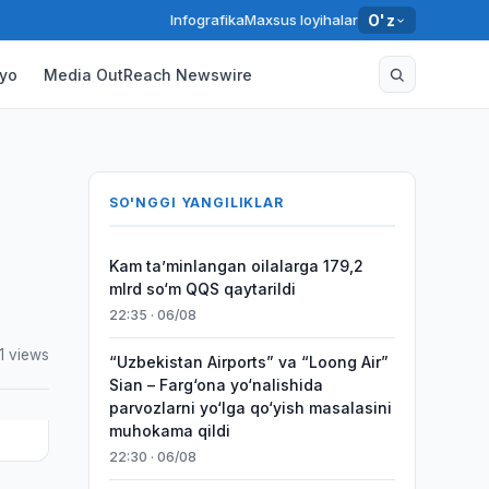
Infografika
Maxsus loyihalar
O'z
yo
Media OutReach Newswire
SO'NGGI YANGILIKLAR
Kam taʼminlangan oilalarga 179,2
mlrd so‘m QQS qaytarildi
22:35 · 06/08
11 views
“Uzbekistan Airports” va “Loong Air”
Sian – Farg‘ona yo‘nalishida
parvozlarni yo‘lga qo‘yish masalasini
muhokama qildi
22:30 · 06/08