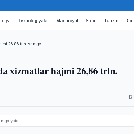
oliya
Texnologiyalar
Madaniyat
Sport
Turizm
Dun
ajmi 26,86 trln. so‘mga …
a xizmatlar hajmi 26,86 trln.
·
13
o‘mga yetdi