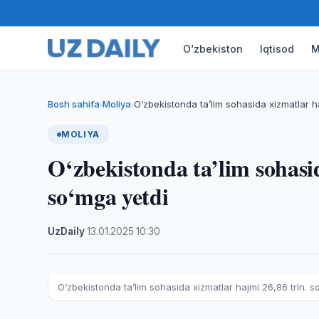
O‘zbekiston
Iqtisod
M
Bosh sahifa
Moliya
O‘zbekistonda ta’lim sohasida xizmatlar h
›
›
MOLIYA
O‘zbekistonda ta’lim sohasid
so‘mga yetdi
UzDaily
·
13.01.2025
·
10:30
O‘zbekistonda ta’lim sohasida xizmatlar hajmi 26,86 trln. s