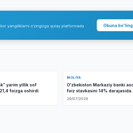
Obuna bo'ling
kor yangiliklarni o‘zingizga qulay platformada
MOLIYA
” yarim yillik sof
O'zbekiston Markaziy banki as
21,4 foizga oshirdi
foiz stavkasini 14% darajasida
saqlab qoldi
6
29/07/2026