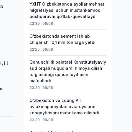
YXHT O‘zbekistonda ayollar mehnat
an
migratsiyasi uchun mustahkamroq
boshqaruvni qo‘llab-quvvatlaydi
22:30 · 06/08
O‘zbekistonda sement ishlab
chiqarish 10,1 mln tonnaga yetdi
22:25 · 06/08
14,11
Qonunchilik palatasi Konstitutsiyaviy
sud orqali huquqlarni himoya qilish
to'g'risidagi qonun loyihasini
ma'qulladi
n.
22:20 · 06/08
Oʻzbekiston va Loong Air
aviakompaniyalari aviareyslarni
kengaytirishni muhokama qilishdi
22:20 · 06/08