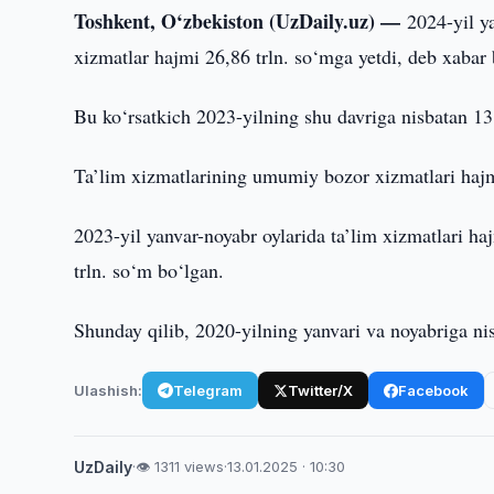
Toshkent, O‘zbekiston (UzDaily.uz) —
2024-yil y
xizmatlar hajmi 26,86 trln. so‘mga yetdi, deb xabar 
Bu ko‘rsatkich 2023-yilning shu davriga nisbatan 1
Ta’lim xizmatlarining umumiy bozor xizmatlari haj
2023-yil yanvar-noyabr oylarida ta’lim xizmatlari ha
trln. so‘m bo‘lgan.
Shunday qilib, 2020-yilning yanvari va noyabriga ni
Ulashish:
Telegram
Twitter/X
Facebook
UzDaily
·
👁 1311 views
·
13.01.2025 · 10:30