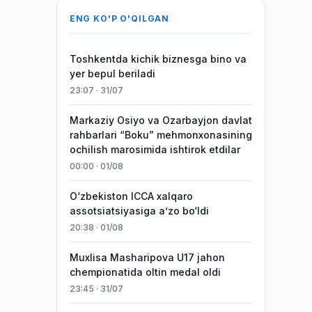
ENG KO'P O'QILGAN
Toshkentda kichik biznesga bino va
yer bepul beriladi
23:07 · 31/07
Markaziy Osiyo va Ozarbayjon davlat
rahbarlari “Boku” mehmonxonasining
ochilish marosimida ishtirok etdilar
00:00 · 01/08
O‘zbekiston ICCA xalqaro
assotsiatsiyasiga aʼzo bo‘ldi
20:38 · 01/08
Muxlisa Masharipova U17 jahon
chempionatida oltin medal oldi
23:45 · 31/07