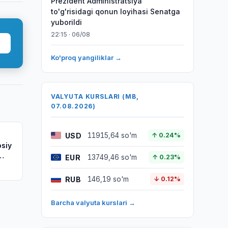
Prezident Administratsiya
to'g'risidagi qonun loyihasi Senatga
yuborildi
22:15 · 06/08
Ko'proq yangiliklar →
VALYUTA KURSLARI (MB,
07.08.2026)
USD
11915,64 so'm
↑ 0.24%
osiy
EUR
13749,46 so'm
↑ 0.23%
RUB
146,19 so'm
↓ 0.12%
Barcha valyuta kurslari →