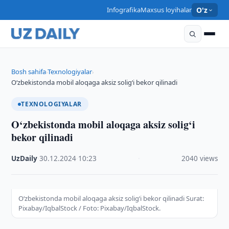
Infografika
Maxsus loyihalar
O'z
Bosh sahifa
Texnologiyalar
›
›
O‘zbekistonda mobil aloqaga aksiz solig‘i bekor qilinadi
TEXNOLOGIYALAR
O‘zbekistonda mobil aloqaga aksiz solig‘i
bekor qilinadi
UzDaily
·
30.12.2024
·
10:23
·
2040 views
O‘zbekistonda mobil aloqaga aksiz solig‘i bekor qilinadi Surat:
Pixabay/IqbalStock / Foto: Pixabay/IqbalStock.