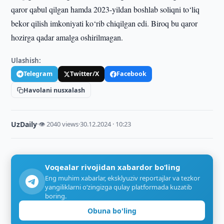
qaror qabul qilgan hamda 2023-yildan boshlab soliqni to‘liq
bekor qilish imkoniyati ko‘rib chiqilgan edi. Biroq bu qaror
hozirga qadar amalga oshirilmagan.
Ulashish:
Telegram
Twitter/X
Facebook
Havolani nusxalash
UzDaily
·
👁 2040 views
·
30.12.2024 · 10:23
Voqealar rivojidan xabardor bo‘ling
Eng muhim xabarlar, eksklyuziv reportajlar va tezkor
yangiliklarni o‘zingizga qulay platformada kuzatib
boring.
Obuna bo'ling