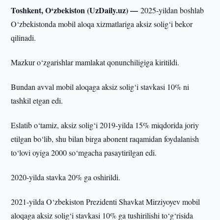
Toshkent, O‘zbekiston (UzDaily.uz) —
2025-yildan boshlab
O‘zbekistonda mobil aloqa xizmatlariga aksiz solig‘i bekor
qilinadi.
Mazkur o‘zgarishlar mamlakat qonunchiligiga kiritildi.
Bundan avval mobil aloqaga aksiz solig‘i stavkasi 10% ni
tashkil etgan edi.
Eslatib o‘tamiz, aksiz solig‘i 2019-yilda 15% miqdorida joriy
etilgan bo‘lib, shu bilan birga abonent raqamidan foydalanish
to‘lovi oyiga 2000 so‘mgacha pasaytirilgan edi.
2020-yilda stavka 20% ga oshirildi.
2021-yilda O‘zbekiston Prezidenti Shavkat Mirziyoyev mobil
aloqaga aksiz solig‘i stavkasi 10% ga tushirilishi to‘g‘risida