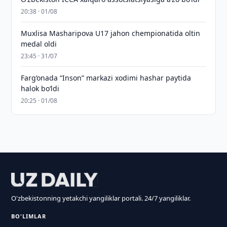
20:38 · 01/08
Muxlisa Masharipova U17 jahon chempionatida oltin
medal oldi
23:45 · 31/07
Farg‘onada “Inson” markazi xodimi hashar paytida
halok bo‘ldi
20:25 · 01/08
O'zbekistonning yetakchi yangiliklar portali. 24/7 yangiliklar.
BO'LIMLAR