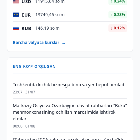
USD
11915,64 so'm
↑ 0.24%
EUR
13749,46 so'm
↑ 0.23%
RUB
146,19 so'm
↓ 0.12%
Barcha valyuta kurslari →
ENG KO'P O'QILGAN
Toshkentda kichik biznesga bino va yer bepul beriladi
23:07 · 31/07
Markaziy Osiyo va Ozarbayjon davlat rahbarlari “Boku”
mehmonxonasining ochilish marosimida ishtirok
etdilar
00:00 · 01/08
O‘zbekiston ICCA xalqaro assotsiatsiyasiga aʼzo bo‘ldi