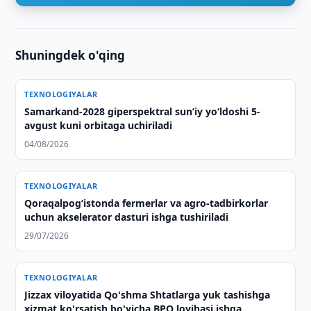
Shuningdek o'qing
TEXNOLOGIYALAR
Samarkand-2028 giperspektral sun’iy yo‘ldoshi 5-
avgust kuni orbitaga uchiriladi
04/08/2026
TEXNOLOGIYALAR
Qoraqalpog‘istonda fermerlar va agro-tadbirkorlar
uchun akselerator dasturi ishga tushiriladi
29/07/2026
TEXNOLOGIYALAR
Jizzax viloyatida Qo'shma Shtatlarga yuk tashishga
xizmat ko'rsatish bo'yicha BPO loyihasi ishga