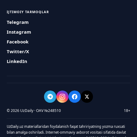
IJTIMOIY TARMOQLAR
Telegram
Instagram
Facebook
Twitter/X
LinkedIn
© 2026 UzDaily · OAV №248510
18+
UzDaily.uz materiallaridan foydalanish faqat tahririyatning yozma ruxsati
bilan amalga oshiriladi. Internet-ommaviy axborot vositasi sifatida davlat