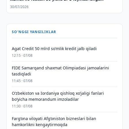
tushirildi
30/07/2026
SO'NGGI YANGILIKLAR
Agat Credit 50 mlrd so‘mlik kredit jalb qiladi
12:15 · 07/08
FIDE Samarqand shaxmat Olimpiadasi jamoalarini
tasdiqladi
11:45 · 07/08
Oʻzbekiston va Iordaniya qishloq xoʻjaligi fanlari
boʻyicha memorandum imzoladilar
11:30 · 07/08
Farg‘ona viloyati Afg‘oniston bizneslari bilan
hamkorlikni kengaytirmoqda