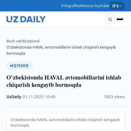
Infografika
Maxsus loyihalar
O'z
Bosh sahifa
Iqtisod
›
›
O'zbekistonda HAVAL avtomobillarini ishlab chiqarish kengayib
bormoqda
IQTISOD
O'zbekistonda HAVAL avtomobillarini ishlab
chiqarish kengayib bormoqda
UzDaily
·
01.11.2025
·
10:49
·
1603 views
O'zbekistonda HAVAL avtomobillarini ishlab chiqarish kengayib
bormoqda