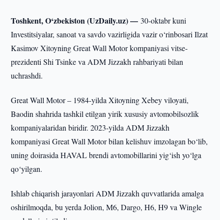
Toshkent, O‘zbekiston (UzDaily.uz) —
30-oktabr kuni
Investitsiyalar, sanoat va savdo vazirligida vazir o‘rinbosari Ilzat
Kasimov Xitoyning Great Wall Motor kompaniyasi vitse-
prezidenti Shi Tsinke va ADM Jizzakh rahbariyati bilan
uchrashdi.
Great Wall Motor – 1984-yilda Xitoyning Xebey viloyati,
Baodin shahrida tashkil etilgan yirik xususiy avtomobilsozlik
kompaniyalaridan biridir. 2023-yilda ADM Jizzakh
kompaniyasi Great Wall Motor bilan kelishuv imzolagan bo‘lib,
uning doirasida HAVAL brendi avtomobillarini yig‘ish yo‘lga
qo‘yilgan.
Ishlab chiqarish jarayonlari ADM Jizzakh quvvatlarida amalga
oshirilmoqda, bu yerda Jolion, M6, Dargo, H6, H9 va Wingle