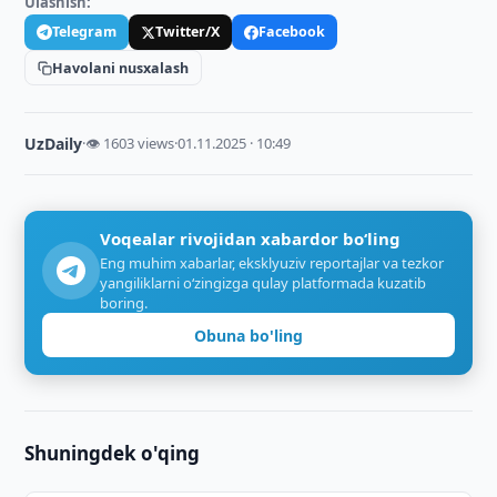
Ulashish:
Telegram
Twitter/X
Facebook
Havolani nusxalash
UzDaily
·
👁 1603 views
·
01.11.2025 · 10:49
Voqealar rivojidan xabardor bo‘ling
Eng muhim xabarlar, eksklyuziv reportajlar va tezkor
yangiliklarni o‘zingizga qulay platformada kuzatib
boring.
Obuna bo'ling
Shuningdek o'qing