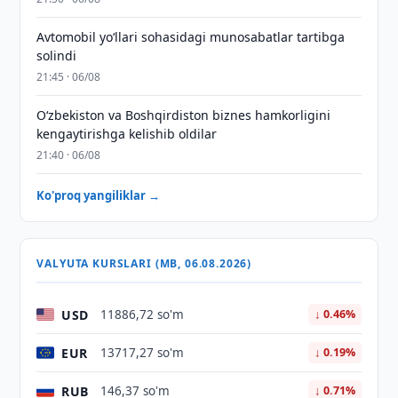
Avtomobil yo‘llari sohasidagi munosabatlar tartibga
solindi
21:45 · 06/08
Oʻzbekiston va Boshqirdiston biznes hamkorligini
kengaytirishga kelishib oldilar
21:40 · 06/08
Ko'proq yangiliklar →
VALYUTA KURSLARI (MB, 06.08.2026)
USD
11886,72 so'm
↓ 0.46%
EUR
13717,27 so'm
↓ 0.19%
RUB
146,37 so'm
↓ 0.71%