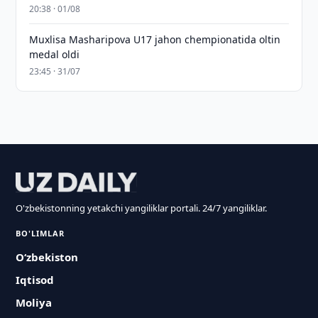
20:38 · 01/08
Muxlisa Masharipova U17 jahon chempionatida oltin
medal oldi
23:45 · 31/07
O'zbekistonning yetakchi yangiliklar portali. 24/7 yangiliklar.
BO'LIMLAR
O‘zbekiston
Iqtisod
Moliya