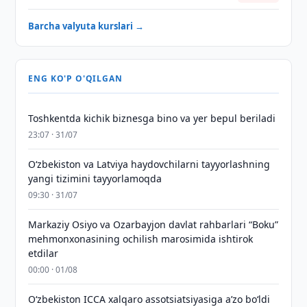
Barcha valyuta kurslari →
ENG KO'P O'QILGAN
Toshkentda kichik biznesga bino va yer bepul beriladi
23:07 · 31/07
Oʻzbekiston va Latviya haydovchilarni tayyorlashning
yangi tizimini tayyorlamoqda
09:30 · 31/07
Markaziy Osiyo va Ozarbayjon davlat rahbarlari “Boku”
mehmonxonasining ochilish marosimida ishtirok
etdilar
00:00 · 01/08
O‘zbekiston ICCA xalqaro assotsiatsiyasiga aʼzo bo‘ldi