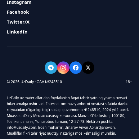
Instagram
Facebook
Twitter/X
LinkedIn
© 2026 UzDaily · OAV №248510
18+
UzDaily.uz materiallaridan foydalanish faqat tahririyatning yozma ruxsati
bilan amalga oshiriladi. Internet-ommaviy axborot vositasi sifatida davlat
roʻyxatidan oʻtganligi toʻgʻrisidagi guvohnoma №248510, 2024 yil 1 aprel.
Muassis: «Daily Media» xususiy korxonasi. Manzil: Oʻzbekiston, 100180,
Toshkent shahri, Yunusobod tumani, 12-27-73. Elektron pochta:
info@uzdaily.com. Bosh muharrir: Umarov Anvar Abrardjanovich.
Mualliflar fikri tahririyat nuqtayi nazariga mos kelmasligi mumkin.