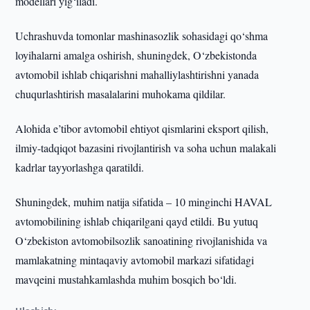
modellari yig‘iladi.
Uchrashuvda tomonlar mashinasozlik sohasidagi qo‘shma
loyihalarni amalga oshirish, shuningdek, O‘zbekistonda
avtomobil ishlab chiqarishni mahalliylashtirishni yanada
chuqurlashtirish masalalarini muhokama qildilar.
Alohida e’tibor avtomobil ehtiyot qismlarini eksport qilish,
ilmiy-tadqiqot bazasini rivojlantirish va soha uchun malakali
kadrlar tayyorlashga qaratildi.
Shuningdek, muhim natija sifatida – 10 minginchi HAVAL
avtomobilining ishlab chiqarilgani qayd etildi. Bu yutuq
O‘zbekiston avtomobilsozlik sanoatining rivojlanishida va
mamlakatning mintaqaviy avtomobil markazi sifatidagi
mavqeini mustahkamlashda muhim bosqich bo‘ldi.