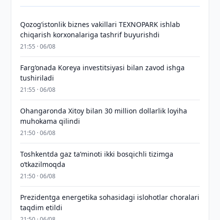
Qozogʻistonlik biznes vakillari TEXNOPARK ishlab
chiqarish korxonalariga tashrif buyurishdi
21:55 · 06/08
Farg‘onada Koreya investitsiyasi bilan zavod ishga
tushiriladi
21:55 · 06/08
Ohangaronda Xitoy bilan 30 million dollarlik loyiha
muhokama qilindi
21:50 · 06/08
Toshkentda gaz taʼminoti ikki bosqichli tizimga
o‘tkazilmoqda
21:50 · 06/08
Prezidentga energetika sohasidagi islohotlar choralari
taqdim etildi
21:50 · 06/08