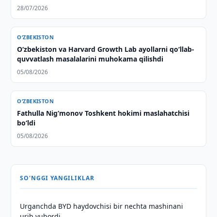
28/07/2026
O‘ZBEKISTON
Oʻzbekiston va Harvard Growth Lab ayollarni qoʻllab-
quvvatlash masalalarini muhokama qilishdi
05/08/2026
O‘ZBEKISTON
Fathulla Nig‘monov Toshkent hokimi maslahatchisi
bo‘ldi
05/08/2026
SO'NGGI YANGILIKLAR
Urganchda BYD haydovchisi bir nechta mashinani
urib yubordi