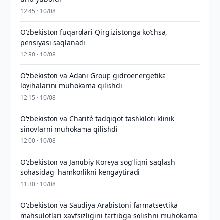
12:45 · 10/08
O‘zbekiston fuqarolari Qirg‘izistonga ko‘chsa,
pensiyasi saqlanadi
12:30 · 10/08
Oʻzbekiston va Adani Group gidroenergetika
loyihalarini muhokama qilishdi
12:15 · 10/08
Oʻzbekiston va Charité tadqiqot tashkiloti klinik
sinovlarni muhokama qilishdi
12:00 · 10/08
Oʻzbekiston va Janubiy Koreya sogʻliqni saqlash
sohasidagi hamkorlikni kengaytiradi
11:30 · 10/08
Oʻzbekiston va Saudiya Arabistoni farmatsevtika
mahsulotlari xavfsizligini tartibga solishni muhokama