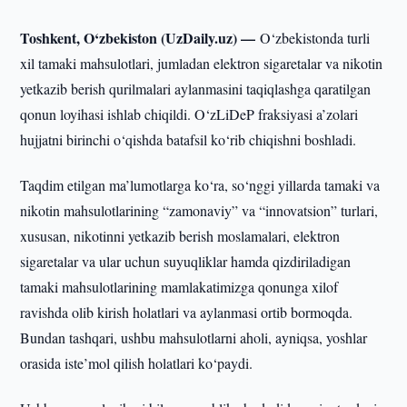
Toshkent, O‘zbekiston (UzDaily.uz) —
O‘zbekistonda turli
xil tamaki mahsulotlari, jumladan elektron sigaretalar va nikotin
yetkazib berish qurilmalari aylanmasini taqiqlashga qaratilgan
qonun loyihasi ishlab chiqildi. O‘zLiDeP fraksiyasi a’zolari
hujjatni birinchi o‘qishda batafsil ko‘rib chiqishni boshladi.
Taqdim etilgan ma’lumotlarga ko‘ra, so‘nggi yillarda tamaki va
nikotin mahsulotlarining “zamonaviy” va “innovatsion” turlari,
xususan, nikotinni yetkazib berish moslamalari, elektron
sigaretalar va ular uchun suyuqliklar hamda qizdiriladigan
tamaki mahsulotlarining mamlakatimizga qonunga xilof
ravishda olib kirish holatlari va aylanmasi ortib bormoqda.
Bundan tashqari, ushbu mahsulotlarni aholi, ayniqsa, yoshlar
orasida iste’mol qilish holatlari ko‘paydi.