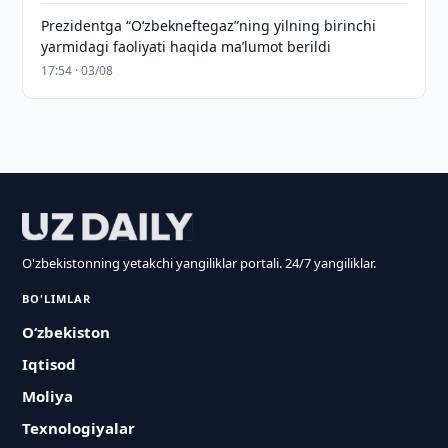
Prezidentga “Oʻzbekneftegaz”ning yilning birinchi
yarmidagi faoliyati haqida maʼlumot berildi
17:54 · 03/08
O'zbekistonning yetakchi yangiliklar portali. 24/7 yangiliklar.
BO'LIMLAR
O‘zbekiston
Iqtisod
Moliya
Texnologiyalar