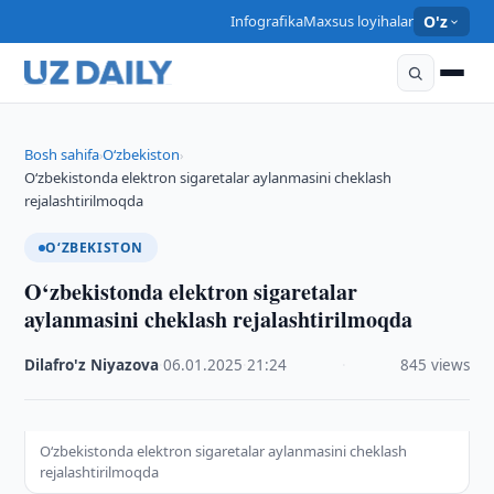
Infografika
Maxsus loyihalar
O'z
Bosh sahifa
O‘zbekiston
›
›
O‘zbekistonda elektron sigaretalar aylanmasini cheklash
rejalashtirilmoqda
O‘ZBEKISTON
O‘zbekistonda elektron sigaretalar
aylanmasini cheklash rejalashtirilmoqda
Dilafro'z Niyazova
·
06.01.2025
·
21:24
·
845 views
O‘zbekistonda elektron sigaretalar aylanmasini cheklash
rejalashtirilmoqda