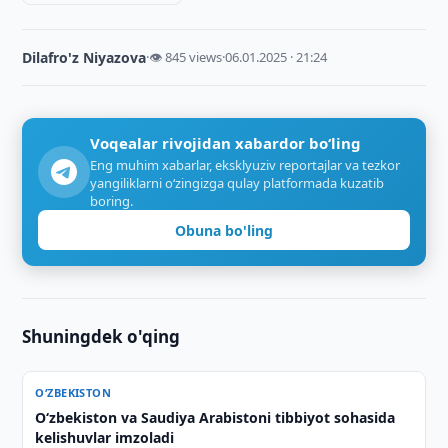
Dilafro'z Niyazova
·
👁 845 views
·
06.01.2025 · 21:24
Voqealar rivojidan xabardor bo‘ling
Eng muhim xabarlar, eksklyuziv reportajlar va tezkor
yangiliklarni o‘zingizga qulay platformada kuzatib
boring.
Obuna bo'ling
Shuningdek o'qing
O‘ZBEKISTON
Oʻzbekiston va Saudiya Arabistoni tibbiyot sohasida
kelishuvlar imzoladi