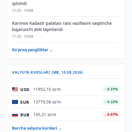
qilishdi
11:25 · 10/08
Karimov Kadastr palatasi raisi vazifasini vaqtincha
bajaruvchi etib tayinlandi
11:20 · 10/08
Ko'proq yangiliklar →
VALYUTA KURSLARI (MB, 10.08.2026)
USD
11952,10 so'm
↑ 0.31%
EUR
13779,58 so'm
↑ 0.22%
RUB
145,21 so'm
↓ 0.67%
Barcha valyuta kurslari →