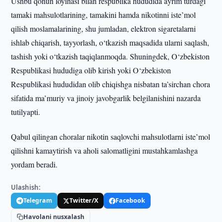
Ushbu qonun loyihasi bilan respublika hududida ayrim turdagi
tamaki mahsulotlarining, tamakini hamda nikotinni iste’mol
qilish moslamalarining, shu jumladan, elektron sigaretalarni
ishlab chiqarish, tayyorlash, o‘tkazish maqsadida ularni saqlash,
tashish yoki o‘tkazish taqiqlanmoqda. Shuningdek, O‘zbekiston
Respublikasi hududiga olib kirish yoki O‘zbekiston
Respublikasi hududidan olib chiqishga nisbatan ta’sirchan chora
sifatida ma’muriy va jinoiy javobgarlik belgilanishini nazarda
tutilyapti.
Qabul qilingan choralar nikotin saqlovchi mahsulotlarni iste’mol
qilishni kamaytirish va aholi salomatligini mustahkamlashga
yordam beradi.
Ulashish:
Telegram
Twitter/X
Facebook
Havolani nusxalash