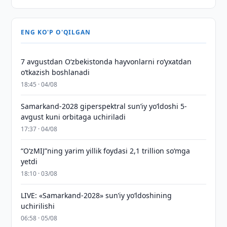
ENG KO'P O'QILGAN
7 avgustdan O‘zbekistonda hayvonlarni ro‘yxatdan
o‘tkazish boshlanadi
18:45 · 04/08
Samarkand-2028 giperspektral sun’iy yo‘ldoshi 5-
avgust kuni orbitaga uchiriladi
17:37 · 04/08
“O‘zMIJ”ning yarim yillik foydasi 2,1 trillion so‘mga
yetdi
18:10 · 03/08
LIVE: «Samarkand-2028» sun’iy yo‘ldoshining
uchirilishi
06:58 · 05/08