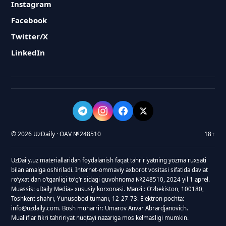
Instagram
Facebook
Twitter/X
LinkedIn
© 2026 UzDaily · OAV №248510
18+
UzDaily.uz materiallaridan foydalanish faqat tahririyatning yozma ruxsati
bilan amalga oshiriladi. Internet-ommaviy axborot vositasi sifatida davlat
roʻyxatidan oʻtganligi toʻgʻrisidagi guvohnoma №248510, 2024 yil 1 aprel.
Muassis: «Daily Media» xususiy korxonasi. Manzil: Oʻzbekiston, 100180,
Toshkent shahri, Yunusobod tumani, 12-27-73. Elektron pochta:
info@uzdaily.com. Bosh muharrir: Umarov Anvar Abrardjanovich.
Mualliflar fikri tahririyat nuqtayi nazariga mos kelmasligi mumkin.