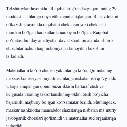
Tekshiruvlar davomida «Raqobat to‘g‘risida»gi qonunning 29-
moddasi talablariga rioya etilmagani aniqlangan. Bu savdolarni
o‘tkazish jarayonida raqobatni cheklagan yoki cheklashi
mumkin bo‘lgan harakatlarda namoyon bo‘lgan. Raqobat
qo‘mitasi bunday amaliyotlar davlat shartnomalarida ishtirok
etuvchilar uchun teng imkoniyatlar tamoyilini buzishini
taʼkidladi.
Materiallarni ko‘rib chiqish yakunlariga ko‘ra, Qo‘mitaning
maxsus komissiyasi buyurtmachilarga nisbatan ish qo‘zg‘atdi.
Ularga aniqlangan qonunbuzarliklarni bartaraf etish va
kelgusida ularning takrorlanishining oldini olish bo‘yicha
bajarilishi majburiy bo‘lgan ko‘rsatmalar berildi. Shuningdek,
mazkur tashkilotlar mansabdor shaxslariga nisbatan maʼmuriy
javobgarlik choralari qo‘llanildi va materiallar sud organlariga
yuborildi.