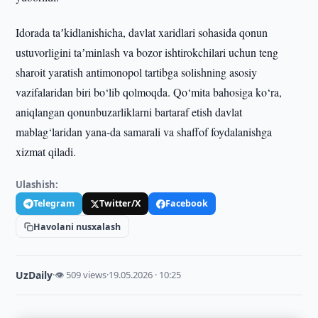
Idorada taʼkidlanishicha, davlat xaridlari sohasida qonun
ustuvorligini taʼminlash va bozor ishtirokchilari uchun teng
sharoit yaratish antimonopol tartibga solishning asosiy
vazifalaridan biri bo‘lib qolmoqda. Qo‘mita bahosiga ko‘ra,
aniqlangan qonunbuzarliklarni bartaraf etish davlat
mablag‘laridan yana-da samarali va shaffof foydalanishga
xizmat qiladi.
Ulashish:
Telegram
Twitter/X
Facebook
Havolani nusxalash
UzDaily
·
👁 509 views
·
19.05.2026 · 10:25