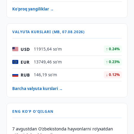
Ko'proq yangiliklar →
VALYUTA KURSLARI (MB, 07.08.2026)
USD
11915,64 so'm
↑ 0.24%
EUR
13749,46 so'm
↑ 0.23%
RUB
146,19 so'm
↓ 0.12%
Barcha valyuta kurslari →
ENG KO'P O'QILGAN
7 avgustdan O‘zbekistonda hayvonlarni ro‘yxatdan