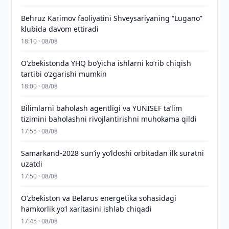
Behruz Karimov faoliyatini Shveysariyaning “Lugano”
klubida davom ettiradi
18:10 · 08/08
O‘zbekistonda YHQ bo‘yicha ishlarni ko‘rib chiqish
tartibi o‘zgarishi mumkin
18:00 · 08/08
Bilimlarni baholash agentligi va YUNISEF taʼlim
tizimini baholashni rivojlantirishni muhokama qildi
17:55 · 08/08
Samarkand-2028 sunʼiy yo‘ldoshi orbitadan ilk suratni
uzatdi
17:50 · 08/08
Oʻzbekiston va Belarus energetika sohasidagi
hamkorlik yoʻl xaritasini ishlab chiqadi
17:45 · 08/08