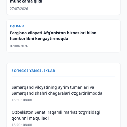
muhokama qildi
27/07/2026
IQTISOD
Farg‘ona viloyati Afg‘oniston bizneslari bilan
hamkorlikni kengaytirmoqda
07/08/2026
SO'NGGI YANGILIKLAR
Samarqand viloyatining ayrim tumanlari va
Samarqand shahri chegaralari oʻzgartirilmoqda
18:30 · 08/08
Oʻzbekiston Senati raqamli markaz toʻgʻrisidagi
qonunni maʼqulladi
18:20 · 08/08