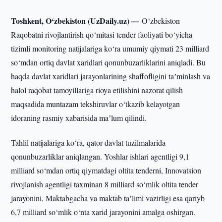
Toshkent, O‘zbekiston (UzDaily.uz) —
O‘zbekiston
Raqobatni rivojlantirish qo‘mitasi tender faoliyati bo‘yicha
tizimli monitoring natijalariga ko‘ra umumiy qiymati 23 milliard
so‘mdan ortiq davlat xaridlari qonunbuzarliklarini aniqladi. Bu
haqda davlat xaridlari jarayonlarining shaffofligini taʼminlash va
halol raqobat tamoyillariga rioya etilishini nazorat qilish
maqsadida muntazam tekshiruvlar o‘tkazib kelayotgan
idoraning rasmiy xabarisida maʼlum qilindi.
Tahlil natijalariga ko‘ra, qator davlat tuzilmalarida
qonunbuzarliklar aniqlangan. Yoshlar ishlari agentligi 9,1
milliard so‘mdan ortiq qiymatdagi oltita tenderni, Innovatsion
rivojlanish agentligi taxminan 8 milliard so‘mlik oltita tender
jarayonini, Maktabgacha va maktab taʼlimi vazirligi esa qariyb
6,7 milliard so‘mlik o‘nta xarid jarayonini amalga oshirgan.