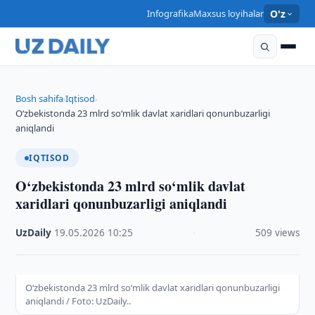
Infografika
Maxsus loyihalar
O'z
Bosh sahifa
Iqtisod
›
›
O‘zbekistonda 23 mlrd so‘mlik davlat xaridlari qonunbuzarligi
aniqlandi
IQTISOD
O‘zbekistonda 23 mlrd so‘mlik davlat
xaridlari qonunbuzarligi aniqlandi
UzDaily
·
19.05.2026
·
10:25
·
509 views
O‘zbekistonda 23 mlrd so‘mlik davlat xaridlari qonunbuzarligi
aniqlandi / Foto: UzDaily..