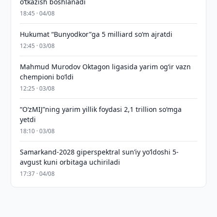
o‘tkazish boshlanadi
18:45 · 04/08
Hukumat “Bunyodkor”ga 5 milliard so‘m ajratdi
12:45 · 03/08
Mahmud Murodov Oktagon ligasida yarim og‘ir vazn
chempioni bo‘ldi
12:25 · 03/08
“O‘zMIJ”ning yarim yillik foydasi 2,1 trillion so‘mga
yetdi
18:10 · 03/08
Samarkand-2028 giperspektral sun’iy yo‘ldoshi 5-
avgust kuni orbitaga uchiriladi
17:37 · 04/08