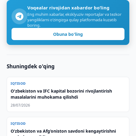
Voqealar rivojidan xabardor bo‘ling
Eng muhim xabarlar, eksklyuziv reportajlar va tezkor
yangiliklarni o‘zingizga qulay platformada kuzatib
boring.
Obuna bo'ling
Shuningdek o'qing
IQTISOD
O'zbekiston va IFC kapital bozorini rivojlantirish
masalalarini muhokama qilishdi
28/07/2026
IQTISOD
O‘zbekiston va Afg‘oniston savdoni kengaytirishni