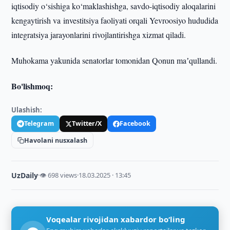
iqtisodiy o‘sishiga ko‘maklashishga, savdo-iqtisodiy aloqalarini
kengaytirish va investitsiya faoliyati orqali Yevroosiyo hududida
integratsiya jarayonlarini rivojlantirishga xizmat qiladi.
Muhokama yakunida senatorlar tomonidan Qonun maʼqullandi.
Bo'lishmoq:
Ulashish:
Telegram
Twitter/X
Facebook
Havolani nusxalash
UzDaily
·
👁 698 views
·
18.03.2025 · 13:45
Voqealar rivojidan xabardor bo‘ling