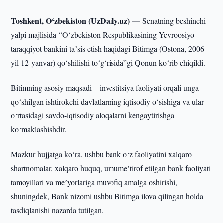
Toshkent, O‘zbekiston (UzDaily.uz) —
Senatning beshinchi
yalpi majlisida “O‘zbekiston Respublikasining Yevroosiyo
taraqqiyot bankini taʼsis etish haqidagi Bitimga (Ostona, 2006-
yil 12-yanvar) qo‘shilishi to‘g‘risida”gi Qonun ko‘rib chiqildi.
Bitimning asosiy maqsadi – investitsiya faoliyati orqali unga
qo‘shilgan ishtirokchi davlatlarning iqtisodiy o‘sishiga va ular
o‘rtasidagi savdo-iqtisodiy aloqalarni kengaytirishga
ko‘maklashishdir.
Mazkur hujjatga ko‘ra, ushbu bank o‘z faoliyatini xalqaro
shartnomalar, xalqaro huquq, umumeʼtirof etilgan bank faoliyati
tamoyillari va meʼyorlariga muvofiq amalga oshirishi,
shuningdek, Bank nizomi ushbu Bitimga ilova qilingan holda
tasdiqlanishi nazarda tutilgan.