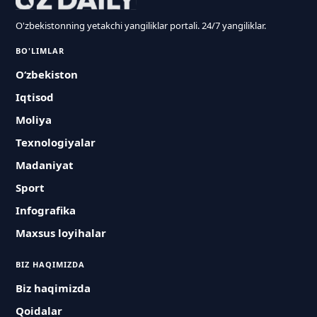
O'zbekistonning yetakchi yangiliklar portali. 24/7 yangiliklar.
BO'LIMLAR
O‘zbekiston
Iqtisod
Moliya
Texnologiyalar
Madaniyat
Sport
Infografika
Maxsus loyihalar
BIZ HAQIMIZDA
Biz haqimizda
Qoidalar