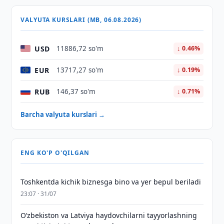
VALYUTA KURSLARI (MB, 06.08.2026)
USD
11886,72 so'm
↓ 0.46%
EUR
13717,27 so'm
↓ 0.19%
RUB
146,37 so'm
↓ 0.71%
Barcha valyuta kurslari →
ENG KO'P O'QILGAN
Toshkentda kichik biznesga bino va yer bepul beriladi
23:07 · 31/07
Oʻzbekiston va Latviya haydovchilarni tayyorlashning