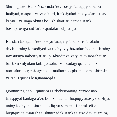
Shuningdek, Bank Nizomida Yevroosiyo taraqqiyot banki
faoliyati, maqsad va vazifalari, funksiyalari, imtiyozlari, ustav
kapitali va unga obuna bo‘lish shartlari hamda Bank
boshqaruviga oid tartib-qoidalar belgilangan.
Bundan tashqari, Yevroosiyo taraqkiyot banki ishtirokchi
davlatlarning iqtisodiyoti va moliyaviy bozorlari holati, ularning
investitsiya imkoniyatlari, pul-kredit va valyuta munosabatlari,
bank va valyutani tartibga solish sohasidagi qonunchilik
normalari to‘g‘risidagi maʼlumotlarni to‘plashi, tizimlashtirishi
va tahlil qilishi belgilanmoqda.
Qonunning qabul qilinishi O‘zbekistonning Yevroosiyo
taraqqiyot bankiga aʼzo bo‘lishi uchun huquqiy asos yaratishga,
uning faoliyati doirasida to‘liq va samarali ishtirok etish
huquqini taʼminlashga, shuningdek Bankga aʼzo davlatlarning