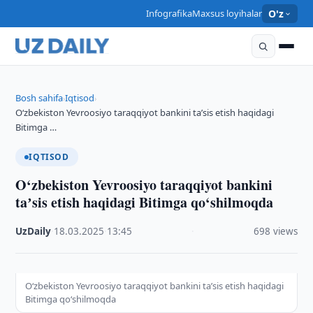
Infografika
Maxsus loyihalar
O'z
Bosh sahifa
Iqtisod
›
›
O‘zbekiston Yevroosiyo taraqqiyot bankini taʼsis etish haqidagi
Bitimga …
IQTISOD
O‘zbekiston Yevroosiyo taraqqiyot bankini
taʼsis etish haqidagi Bitimga qo‘shilmoqda
UzDaily
·
18.03.2025
·
13:45
·
698 views
O‘zbekiston Yevroosiyo taraqqiyot bankini taʼsis etish haqidagi
Bitimga qo‘shilmoqda