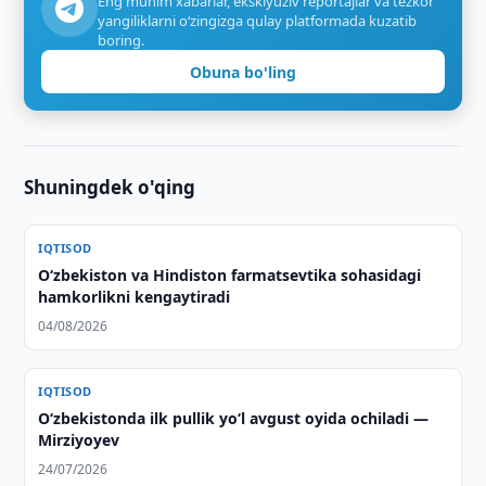
Eng muhim xabarlar, eksklyuziv reportajlar va tezkor
yangiliklarni o‘zingizga qulay platformada kuzatib
boring.
Obuna bo'ling
Shuningdek o'qing
IQTISOD
Oʻzbekiston va Hindiston farmatsevtika sohasidagi
hamkorlikni kengaytiradi
04/08/2026
IQTISOD
O‘zbekistonda ilk pullik yo‘l avgust oyida ochiladi —
Mirziyoyev
24/07/2026