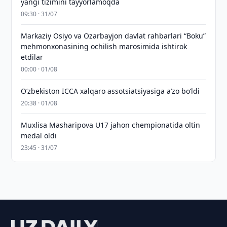
yangi tizimini tayyorlamoqda
09:30 · 31/07
Markaziy Osiyo va Ozarbayjon davlat rahbarlari “Boku”
mehmonxonasining ochilish marosimida ishtirok
etdilar
00:00 · 01/08
O‘zbekiston ICCA xalqaro assotsiatsiyasiga aʼzo bo‘ldi
20:38 · 01/08
Muxlisa Masharipova U17 jahon chempionatida oltin
medal oldi
23:45 · 31/07