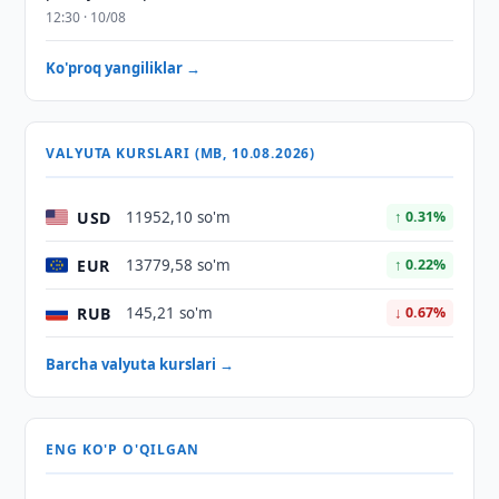
12:30 · 10/08
Ko'proq yangiliklar →
VALYUTA KURSLARI (MB, 10.08.2026)
USD
11952,10 so'm
↑ 0.31%
EUR
13779,58 so'm
↑ 0.22%
RUB
145,21 so'm
↓ 0.67%
Barcha valyuta kurslari →
ENG KO'P O'QILGAN