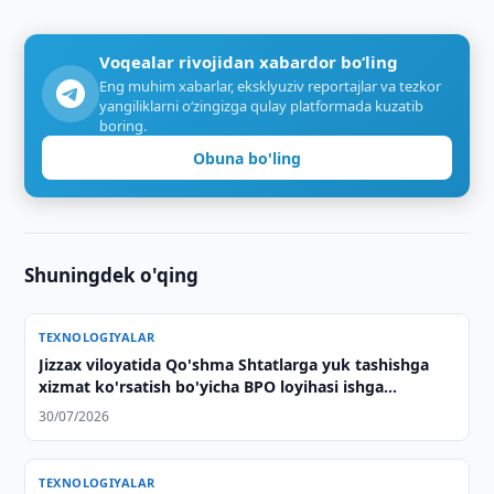
Voqealar rivojidan xabardor bo‘ling
Eng muhim xabarlar, eksklyuziv reportajlar va tezkor
yangiliklarni o‘zingizga qulay platformada kuzatib
boring.
Obuna bo'ling
Shuningdek o'qing
TEXNOLOGIYALAR
Jizzax viloyatida Qo'shma Shtatlarga yuk tashishga
xizmat ko'rsatish bo'yicha BPO loyihasi ishga
tushirildi
30/07/2026
TEXNOLOGIYALAR