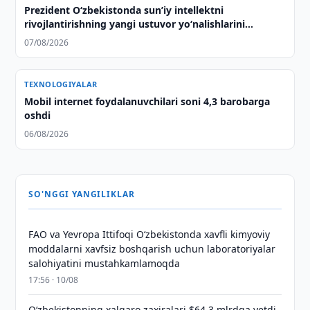
Prezident Oʻzbekistonda sunʼiy intellektni
rivojlantirishning yangi ustuvor yoʻnalishlarini
belgilab berdi
07/08/2026
TEXNOLOGIYALAR
Mobil internet foydalanuvchilari soni 4,3 barobarga
oshdi
06/08/2026
SO'NGGI YANGILIKLAR
FAO va Yevropa Ittifoqi O‘zbekistonda xavfli kimyoviy
moddalarni xavfsiz boshqarish uchun laboratoriyalar
salohiyatini mustahkamlamoqda
17:56 · 10/08
O‘zbekistonning xalqaro zaxiralari $64,3 mlrdga yetdi