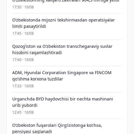
17:50 · 10/08
O‘zbekistonda mijozni tekshirmasdan operatsiyalar
limiti pasaytirildi
17:45 · 10/08
Qozog‘iston va O‘zbekiston transchegaraviy suvlar
hisobini raqamlashtiradi
17:40 · 10/08
ADM, Hyundai Corporation Singapore va FINCOM
qo'shma korxona tuzdilar
17:33 · 10/08
Urganchda BYD haydovchisi bir nechta mashinani
urib yubordi
12:45 · 10/08
O‘zbekiston fuqarolari Qirg‘izistonga ko‘chsa,
pensiyasi saqlanadi