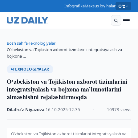
Infografika
Maxsus loyihalar
O'z
Bosh sahifa
Texnologiyalar
›
›
O‘zbekiston va Tojikiston axborot tizimlarini integratsiyalash va
bojxona …
TEXNOLOGIYALAR
O‘zbekiston va Tojikiston axborot tizimlarini
integratsiyalash va bojxona ma’lumotlarini
almashishni rejalashtirmoqda
Dilafro'z Niyazova
·
16.10.2025
·
12:35
·
10973 views
O‘zbekiston va Tojikiston axborot tizimlarini integratsiyalash va