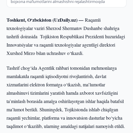
bojxona ma’lumotlarini almashishni rejalashtirmoqda
Toshkent, O‘zbekiston (UzDaily.uz) —
Raqamli
texnologiyalar vaziri Sherzod Shermatov Dushanbe shahriga
tashrifi doirasida Tojikiston Respublikasi Prezidenti huzuridagi
Innovatsiyalar va raqamli texnologiyalar agentligi direktori
Xurshed Mirzo bilan uchrashuv o‘tkazdi.
Tashrif chog‘ida Agentlik rahbari tomonidan mehmonlarga
mamlakatda raqamli iqtisodiyotni rivojlantirish, davlat
xizmatlarini elektron formatga o‘tkazish, ma’lumotlar
almashinuvi tizimlarini yaratish hamda axborot xavfsizligini
ta’minlash borasida amalga oshirilayotgan ishlar haqida batafsil
ma’lumot berildi. Shuningdek, Tojikistonda ishlab chiqilgan
raqamli yechimlar, platforma va innovatsion dasturlar bo‘yicha
taqdimot o‘tkazilib, ularning amaldagi natijalari namoyish etildi.