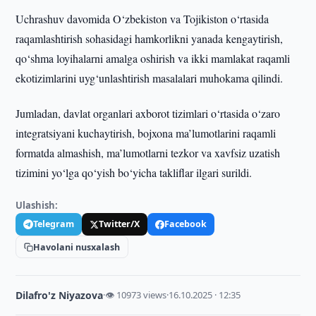
Uchrashuv davomida O‘zbekiston va Tojikiston o‘rtasida
raqamlashtirish sohasidagi hamkorlikni yanada kengaytirish,
qo‘shma loyihalarni amalga oshirish va ikki mamlakat raqamli
ekotizimlarini uyg‘unlashtirish masalalari muhokama qilindi.
Jumladan, davlat organlari axborot tizimlari o‘rtasida o‘zaro
integratsiyani kuchaytirish, bojxona ma’lumotlarini raqamli
formatda almashish, ma’lumotlarni tezkor va xavfsiz uzatish
tizimini yo‘lga qo‘yish bo‘yicha takliflar ilgari surildi.
Ulashish:
Telegram
Twitter/X
Facebook
Havolani nusxalash
Dilafro'z Niyazova
·
👁 10973 views
·
16.10.2025 · 12:35