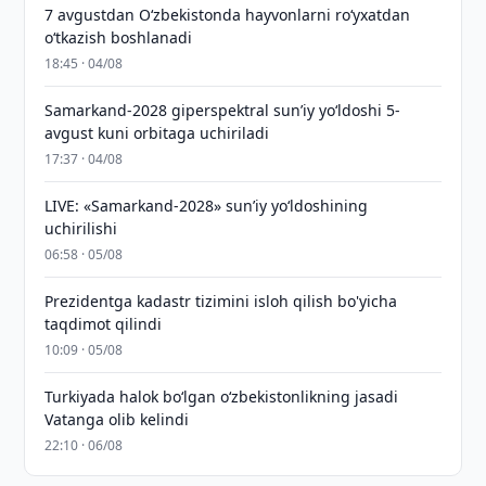
7 avgustdan O‘zbekistonda hayvonlarni ro‘yxatdan
o‘tkazish boshlanadi
18:45 · 04/08
Samarkand-2028 giperspektral sun’iy yo‘ldoshi 5-
avgust kuni orbitaga uchiriladi
17:37 · 04/08
LIVE: «Samarkand-2028» sun’iy yo‘ldoshining
uchirilishi
06:58 · 05/08
Prezidentga kadastr tizimini isloh qilish bo'yicha
taqdimot qilindi
10:09 · 05/08
Turkiyada halok bo‘lgan o‘zbekistonlikning jasadi
Vatanga olib kelindi
22:10 · 06/08