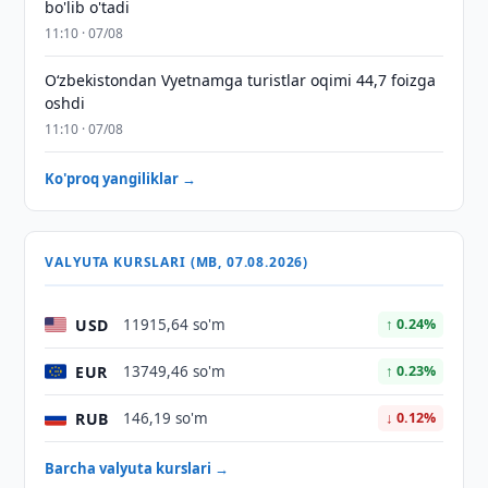
bo'lib o'tadi
11:10 · 07/08
O‘zbekistondan Vyetnamga turistlar oqimi 44,7 foizga
oshdi
11:10 · 07/08
Ko'proq yangiliklar →
VALYUTA KURSLARI (MB, 07.08.2026)
USD
11915,64 so'm
↑ 0.24%
EUR
13749,46 so'm
↑ 0.23%
RUB
146,19 so'm
↓ 0.12%
Barcha valyuta kurslari →