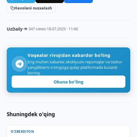
Havolani nusxalash
UzDaily
·
👁 347 views
·
18.07.2025 · 11:40
Voqealar rivojidan xabardor bo‘ling
Eng muhim xabarlar, eksklyuziv reportajlar va tezkor
yangiliklarni o‘zingizga qulay platformada kuzatib
boring.
Obuna bo'ling
Shuningdek o'qing
O‘ZBEKISTON