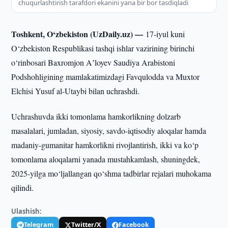
chuqurlashtirish tarafdori ekanini yana bir bor tasdiqladi
Toshkent, O‘zbekiston (UzDaily.uz) —
17-iyul kuni
O‘zbekiston Respublikasi tashqi ishlar vazirining birinchi
o‘rinbosari Baxromjon Aʼloyev Saudiya Arabistoni
Podshohligining mamlakatimizdagi Favqulodda va Muxtor
Elchisi Yusuf al-Utaybi bilan uchrashdi.
Uchrashuvda ikki tomonlama hamkorlikning dolzarb
masalalari, jumladan, siyosiy, savdo-iqtisodiy aloqalar hamda
madaniy-gumanitar hamkorlikni rivojlantirish, ikki va ko‘p
tomonlama aloqalarni yanada mustahkamlash, shuningdek,
2025-yilga mo‘ljallangan qo‘shma tadbirlar rejalari muhokama
qilindi.
Ulashish:
Telegram
Twitter/X
Facebook