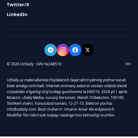
Twitter/X
LinkedIn
© 2026 UzDaily · OAV №248510
18+
UzDaily.uz materiallaridan foydalanish faqat tahririyatning yozma ruxsati
bilan amalga oshiriladi. Internet-ommaviy axborot vositasi sifatida davlat
roʻyxatidan oʻtganligi toʻgʻrisidagi guvohnoma №248510, 2024 yil 1 aprel.
Muassis: «Daily Media» xususiy korxonasi. Manzil: Oʻzbekiston, 100180,
Toshkent shahri, Yunusobod tumani, 12-27-73. Elektron pochta:
info@uzdaily.com. Bosh muharrir: Umarov Anvar Abrardjanovich.
Mualliflar fikri tahririyat nuqtayi nazariga mos kelmasligi mumkin.