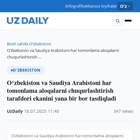
Infografika
Maxsus loyihalar
O'z
Bosh sahifa
O‘zbekiston
›
›
O‘zbekiston va Saudiya Arabistoni har tomonlama aloqalarni
chuqurlashtirish …
O‘ZBEKISTON
O‘zbekiston va Saudiya Arabistoni har
tomonlama aloqalarni chuqurlashtirish
tarafdori ekanini yana bir bor tasdiqladi
UzDaily
·
18.07.2025
·
11:40
·
347 views
O‘zbekiston va Saudiya Arabistoni har tomonlama aloqalarni