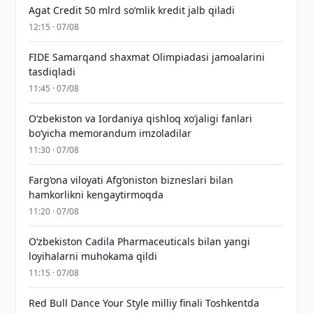
Agat Credit 50 mlrd so‘mlik kredit jalb qiladi
12:15 · 07/08
FIDE Samarqand shaxmat Olimpiadasi jamoalarini
tasdiqladi
11:45 · 07/08
Oʻzbekiston va Iordaniya qishloq xoʻjaligi fanlari
boʻyicha memorandum imzoladilar
11:30 · 07/08
Farg‘ona viloyati Afg‘oniston bizneslari bilan
hamkorlikni kengaytirmoqda
11:20 · 07/08
Oʻzbekiston Cadila Pharmaceuticals bilan yangi
loyihalarni muhokama qildi
11:15 · 07/08
Red Bull Dance Your Style milliy finali Toshkentda