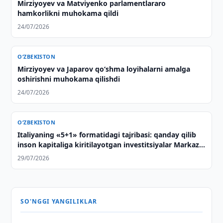
Mirziyoyev va Matviyenko parlamentlararo
hamkorlikni muhokama qildi
24/07/2026
O‘ZBEKISTON
Mirziyoyev va Japarov qoʻshma loyihalarni amalga
oshirishni muhokama qilishdi
24/07/2026
O‘ZBEKISTON
Italiyaning «5+1» formatidagi tajribasi: qanday qilib
inson kapitaliga kiritilayotgan investitsiyalar Markaziy
Osiyo bilan strategik sheriklikning asosiga
29/07/2026
aylanmoqda
SO'NGGI YANGILIKLAR