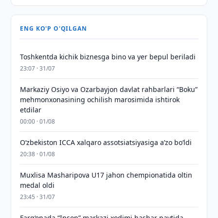
ENG KO'P O'QILGAN
Toshkentda kichik biznesga bino va yer bepul beriladi
23:07 · 31/07
Markaziy Osiyo va Ozarbayjon davlat rahbarlari “Boku”
mehmonxonasining ochilish marosimida ishtirok
etdilar
00:00 · 01/08
O‘zbekiston ICCA xalqaro assotsiatsiyasiga aʼzo bo‘ldi
20:38 · 01/08
Muxlisa Masharipova U17 jahon chempionatida oltin
medal oldi
23:45 · 31/07
Farg‘onada “Inson” markazi xodimi hashar paytida